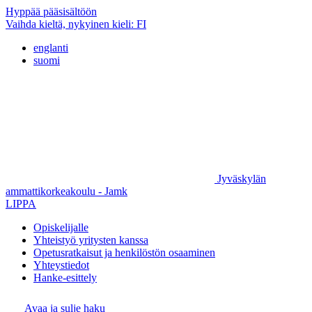
Hyppää pääsisältöön
Vaihda kieltä, nykyinen kieli:
FI
englanti
suomi
Jyväskylän
ammattikorkeakoulu - Jamk
LIPPA
Opiskelijalle
Yhteistyö yritysten kanssa
Opetusratkaisut ja henkilöstön osaaminen
Yhteystiedot
Hanke-esittely
Avaa ja sulje haku