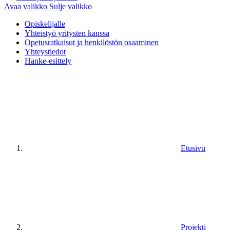
Avaa valikko
Sulje valikko
Opiskelijalle
Yhteistyö yritysten kanssa
Opetusratkaisut ja henkilöstön osaaminen
Yhteystiedot
Hanke-esittely
Etusivu
Projekti