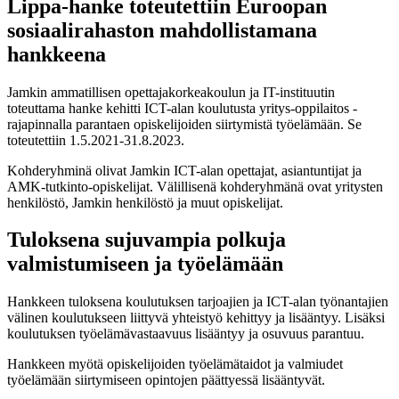
Lippa-hanke toteutettiin Euroopan
sosiaalirahaston mahdollistamana
hankkeena
Jamkin ammatillisen opettajakorkeakoulun ja IT-instituutin
toteuttama hanke kehitti ICT-alan koulutusta yritys-oppilaitos -
rajapinnalla parantaen opiskelijoiden siirtymistä työelämään. Se
toteutettiin 1.5.2021-31.8.2023.
Kohderyhminä olivat Jamkin ICT-alan opettajat, asiantuntijat ja
AMK-tutkinto-opiskelijat. Välillisenä kohderyhmänä ovat yritysten
henkilöstö, Jamkin henkilöstö ja muut opiskelijat.
Tuloksena sujuvampia polkuja
valmistumiseen ja työelämään
Hankkeen tuloksena koulutuksen tarjoajien ja ICT-alan työnantajien
välinen koulutukseen liittyvä yhteistyö kehittyy ja lisääntyy. Lisäksi
koulutuksen työelämävastaavuus lisääntyy ja osuvuus parantuu.
Hankkeen myötä opiskelijoiden työelämätaidot ja valmiudet
työelämään siirtymiseen opintojen päättyessä lisääntyvät.