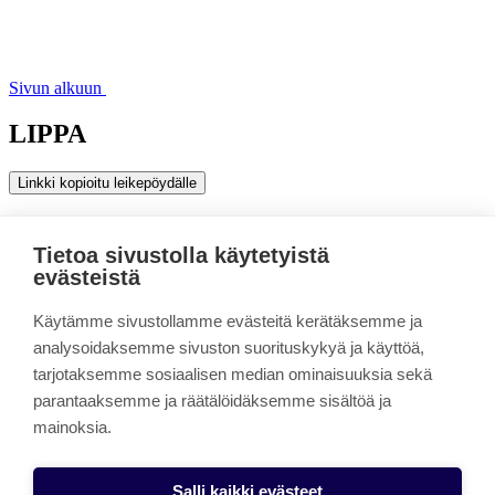
Sivun alkuun
LIPPA
Linkki kopioitu leikepöydälle
Opiskelijalle
Yhteistyö yritysten kanssa
Tietoa sivustolla käytetyistä
Opetusratkaisut ja henkilöstön osaaminen
evästeistä
Yhteystiedot
Hanke-esittely
Käytämme sivustollamme evästeitä kerätäksemme ja
Laatua ICT-opintoihin
analysoidaksemme sivuston suorituskykyä ja käyttöä,
työelämärajapinnasta
tarjotaksemme sosiaalisen median ominaisuuksia sekä
parantaaksemme ja räätälöidäksemme sisältöä ja
mainoksia.
Linkki kopioitu leikepöydälle
ESR-rahoitteisessa LIPPA-hankkeessa madallettiin koulutuksen ja
työelämän välisiä raja-aitoja ICT-alalla ja sujuvoitettiin nuorten
Salli kaikki evästeet