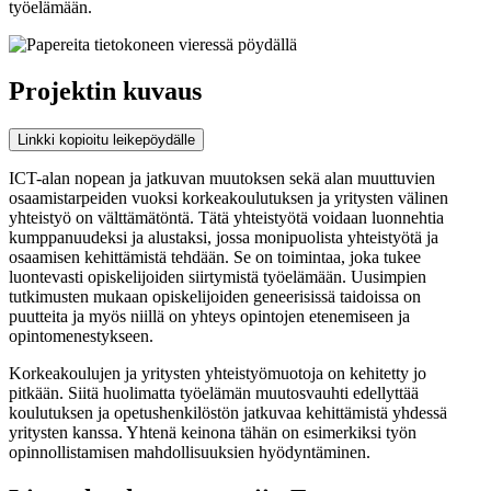
työelämään.
Projektin kuvaus
Linkki kopioitu leikepöydälle
ICT-alan nopean ja jatkuvan muutoksen sekä alan muuttuvien
osaamistarpeiden vuoksi korkeakoulutuksen ja yritysten välinen
yhteistyö on välttämätöntä. Tätä yhteistyötä voidaan luonnehtia
kumppanuudeksi ja alustaksi, jossa monipuolista yhteistyötä ja
osaamisen kehittämistä tehdään. Se on toimintaa, joka tukee
luontevasti opiskelijoiden siirtymistä työelämään. Uusimpien
tutkimusten mukaan opiskelijoiden geneerisissä taidoissa on
puutteita ja myös niillä on yhteys opintojen etenemiseen ja
opintomenestykseen.
Korkeakoulujen ja yritysten yhteistyömuotoja on kehitetty jo
pitkään. Siitä huolimatta työelämän muutosvauhti edellyttää
koulutuksen ja opetushenkilöstön jatkuvaa kehittämistä yhdessä
yritysten kanssa. Yhtenä keinona tähän on esimerkiksi työn
opinnollistamisen mahdollisuuksien hyödyntäminen.