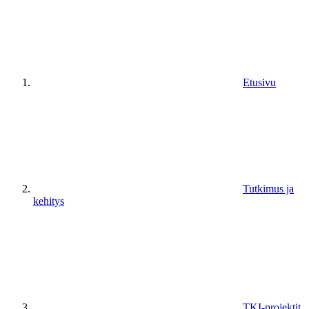
Etusivu
Tutkimus ja
kehitys
TKI-projektit