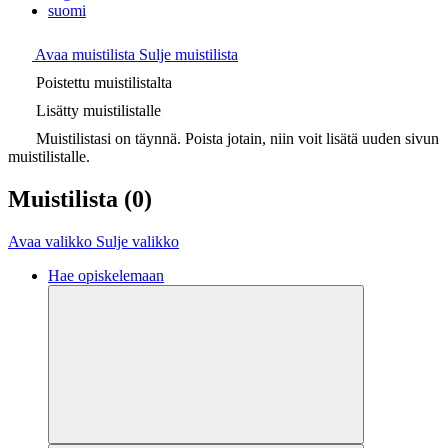
suomi
Avaa muistilista
Sulje muistilista
Poistettu muistilistalta
Lisätty muistilistalle
Muistilistasi on täynnä. Poista jotain, niin voit lisätä uuden sivun
muistilistalle.
Muistilista
(0)
Avaa valikko
Sulje valikko
Hae opiskelemaan