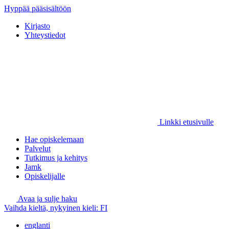
Hyppää pääsisältöön
Kirjasto
Yhteystiedot
Linkki etusivulle
Hae opiskelemaan
Palvelut
Tutkimus ja kehitys
Jamk
Opiskelijalle
Avaa ja sulje haku
Vaihda kieltä, nykyinen kieli:
FI
englanti