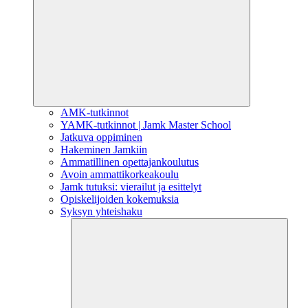
AMK-tutkinnot
YAMK-tutkinnot | Jamk Master School
Jatkuva oppiminen
Hakeminen Jamkiin
Ammatillinen opettajankoulutus
Avoin ammattikorkeakoulu
Jamk tutuksi: vierailut ja esittelyt
Opiskelijoiden kokemuksia
Syksyn yhteishaku