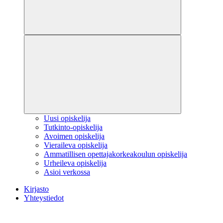
Uusi opiskelija
Tutkinto-opiskelija
Avoimen opiskelija
Vieraileva opiskelija
Ammatillisen opettajakorkeakoulun opiskelija
Urheileva opiskelija
Asioi verkossa
Kirjasto
Yhteystiedot