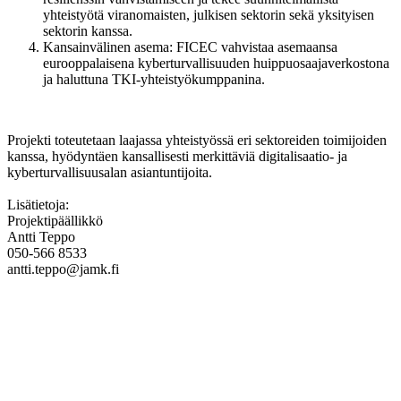
yhteistyötä viranomaisten, julkisen sektorin sekä yksityisen
sektorin kanssa.
Kansainvälinen asema: FICEC vahvistaa asemaansa
eurooppalaisena kyberturvallisuuden huippuosaajaverkostona
ja haluttuna TKI-yhteistyökumppanina.
Projekti toteutetaan laajassa yhteistyössä eri sektoreiden toimijoiden
kanssa, hyödyntäen kansallisesti merkittäviä digitalisaatio- ja
kyberturvallisuusalan asiantuntijoita.
Lisätietoja:
Projektipäällikkö
Antti Teppo
050-566 8533
antti.teppo@jamk.fi