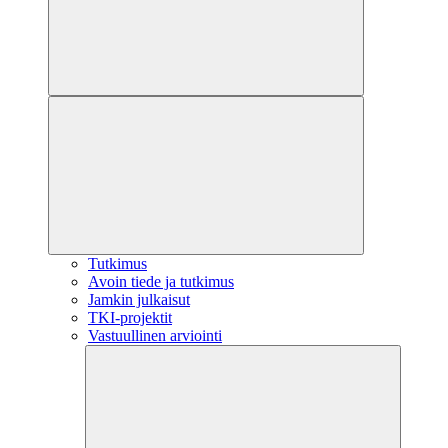
Tutkimus
Avoin tiede ja tutkimus
Jamkin julkaisut
TKI-projektit
Vastuullinen arviointi