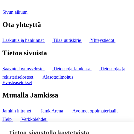
Sivun alkuun
Ota yhteyttä
Laskutus ja hankinnat
Tilaa uutiskirje
Yhteystiedot
Tietoa sivuista
Saavutettavuusseloste
Tietosuoja Jamkissa
Tietosuoja- ja
rekisteriselosteet
Alasottoilmoitus
Evästeasetukset
Muualla Jamkissa
Jamkin intranet
Jamk Arena
Avoimet oppimateriaalit
Help
Verkkolehdet
Pl 207 | 40101 Jyväskylä
puh. +358 20 743 8100
Tietoa sivustolla käytetyistä