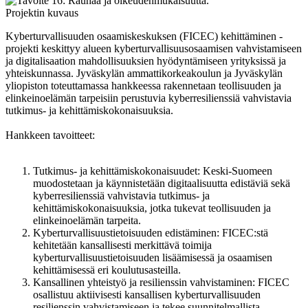
Projektin kuvaus
Kyberturvallisuuden osaamiskeskuksen (FICEC) kehittäminen -
projekti keskittyy alueen kyberturvallisuusosaamisen vahvistamiseen
ja digitalisaation mahdollisuuksien hyödyntämiseen yrityksissä ja
yhteiskunnassa. Jyväskylän ammattikorkeakoulun ja Jyväskylän
yliopiston toteuttamassa hankkeessa rakennetaan teollisuuden ja
elinkeinoelämän tarpeisiin perustuvia kyberresilienssiä vahvistavia
tutkimus- ja kehittämiskokonaisuuksia.
Hankkeen tavoitteet:
Tutkimus- ja kehittämiskokonaisuudet: Keski-Suomeen
muodostetaan ja käynnistetään digitaalisuutta edistäviä sekä
kyberresilienssiä vahvistavia tutkimus- ja
kehittämiskokonaisuuksia, jotka tukevat teollisuuden ja
elinkeinoelämän tarpeita.
Kyberturvallisuustietoisuuden edistäminen: FICEC:stä
kehitetään kansallisesti merkittävä toimija
kyberturvallisuustietoisuuden lisäämisessä ja osaamisen
kehittämisessä eri koulutusasteilla.
Kansallinen yhteistyö ja resilienssin vahvistaminen: FICEC
osallistuu aktiivisesti kansallisen kyberturvallisuuden
resilienssin vahvistamiseen ja tekee suunnitelmallista