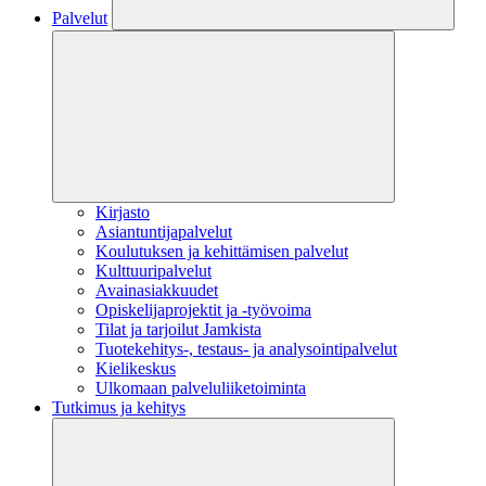
Palvelut
Kirjasto
Asiantuntijapalvelut
Koulutuksen ja kehittämisen palvelut
Kulttuuripalvelut
Avainasiakkuudet
Opiskelijaprojektit​ ja -työvoima
Tilat ja tarjoilut Jamkista
Tuotekehitys-, testaus- ja analysointipalvelut
Kielikeskus
Ulkomaan palveluliiketoiminta
Tutkimus ja kehitys