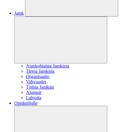
Jamk
Ajankohtaista Jamkissa
Tietoa Jamkista
Organisaatio
Vahvuudet
Töihin Jamkiin
Alumnit
Lahjoita
Opiskelijalle