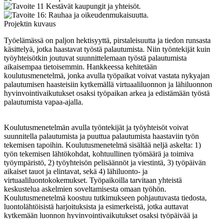
Projektin kuvaus
Työelämässä on paljon hektisyyttä, pirstaleisuutta ja tiedon runsasta
käsittelyä, jotka haastavat työstä palautumista. Niin työntekijät kuin
työyhteisötkin joutuvat suunnittelemaan työstä palautumista
aikaisempaa tietoisemmin. Hankkeessa kehitetään
koulutusmenetelmä, jonka avulla työpaikat voivat vastata nykyajan
palautumisen haasteisiin kytkemällä virtuaaliluonnon ja lähiluonnon
hyvinvointivaikutukset osaksi työpaikan arkea ja edistämään työstä
palautumista vapaa-ajalla.
Koulutusmenetelmän avulla työntekijät ja työyhteisöt voivat
suunnitella palautumista ja puuttua palautumista haastaviin työn
tekemisen tapoihin. Koulutusmenetelmä sisältää neljä askelta: 1)
työn tekemisen lähtökohdat, kohtuullinen työmäärä ja toimiva
työympäristö, 2) työyhteisön pelisäännöt ja viestintä, 3) työpäivän
aikaiset tauot ja elintavat, sekä 4) lähiluonto- ja
virtuaaliluontokokemukset. Työpaikoilla tarvitaan yhteistä
keskustelua askelmien soveltamisesta omaan työhön.
Koulutusmenetelmä koostuu tutkimukseen pohjautuvasta tiedosta,
luontolähtöisistä harjoituksista ja esimerkeistä, jotka auttavat
kytkemään luonnon hyvinvointivaikutukset osaksi työpäivää ja