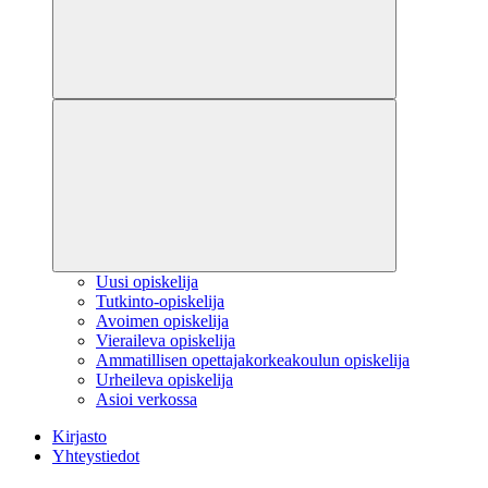
Uusi opiskelija
Tutkinto-opiskelija
Avoimen opiskelija
Vieraileva opiskelija
Ammatillisen opettajakorkeakoulun opiskelija
Urheileva opiskelija
Asioi verkossa
Kirjasto
Yhteystiedot