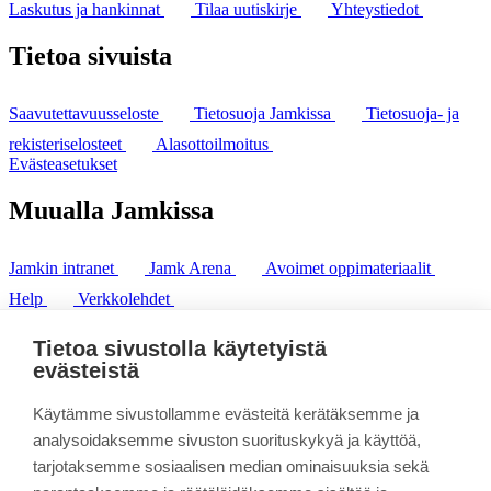
Laskutus ja hankinnat
Tilaa uutiskirje
Yhteystiedot
Tietoa sivuista
Saavutettavuusseloste
Tietosuoja Jamkissa
Tietosuoja- ja
rekisteriselosteet
Alasottoilmoitus
Evästeasetukset
Muualla Jamkissa
Jamkin intranet
Jamk Arena
Avoimet oppimateriaalit
Help
Verkkolehdet
Pl 207 | 40101 Jyväskylä
puh. +358 20 743 8100
Tietoa sivustolla käytetyistä
fax. +358 14 449 9694
evästeistä
Käytämme sivustollamme evästeitä kerätäksemme ja
analysoidaksemme sivuston suorituskykyä ja käyttöä,
tarjotaksemme sosiaalisen median ominaisuuksia sekä