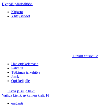
Hyppää pääsisältöön
Kirjasto
Yhteystiedot
Linkki etusivulle
Hae opiskelemaan
Palvelut
Tutkimus ja kehitys
Jamk
Opiskelijalle
Avaa ja sulje haku
Vaihda kieltä, nykyinen kieli:
FI
englanti