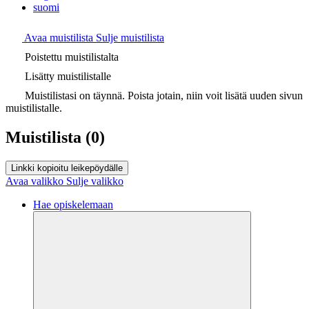
suomi
Avaa muistilista
Sulje muistilista
Poistettu muistilistalta
Lisätty muistilistalle
Muistilistasi on täynnä. Poista jotain, niin voit lisätä uuden sivun
muistilistalle.
Muistilista
(0)
Linkki kopioitu leikepöydälle
Avaa valikko
Sulje valikko
Hae opiskelemaan