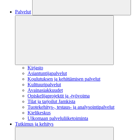
Palvelut
Kirjasto
Asiantuntijapalvelut
Koulutuksen ja kehittämisen palvelut
Kulttuuripalvelut
Avainasiakkuudet
Opiskelijaprojektit​ ja -työvoima
Tilat ja tarjoilut Jamkista
Tuotekehitys-, testaus- ja analysointipalvelut
Kielikeskus
Ulkomaan palveluliiketoiminta
Tutkimus ja kehitys