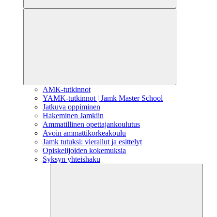
AMK-tutkinnot
YAMK-tutkinnot | Jamk Master School
Jatkuva oppiminen
Hakeminen Jamkiin
Ammatillinen opettajankoulutus
Avoin ammattikorkeakoulu
Jamk tutuksi: vierailut ja esittelyt
Opiskelijoiden kokemuksia
Syksyn yhteishaku