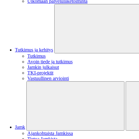
Ulkomaan palveluliiketoiminta
Tutkimus ja kehitys
Tutkimus
Avoin tiede ja tutkimus
Jamkin julkaisut
TKI-projektit
Vastuullinen arviointi
Jamk
Ajankohtaista Jamkissa
Tietoa Jamkista