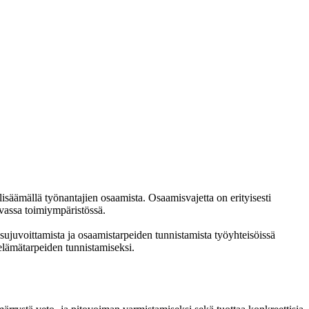
ämällä työnantajien osaamista. Osaamisvajetta on erityisesti
uvassa toimiympäristössä.
ujuvoittamista ja osaamistarpeiden tunnistamista työyhteisöissä
lämätarpeiden tunnistamiseksi.