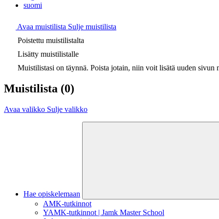
suomi
Avaa muistilista
Sulje muistilista
Poistettu muistilistalta
Lisätty muistilistalle
Muistilistasi on täynnä. Poista jotain, niin voit lisätä uuden sivun m
Muistilista
(0)
Avaa valikko
Sulje valikko
Hae opiskelemaan
AMK-tutkinnot
YAMK-tutkinnot | Jamk Master School