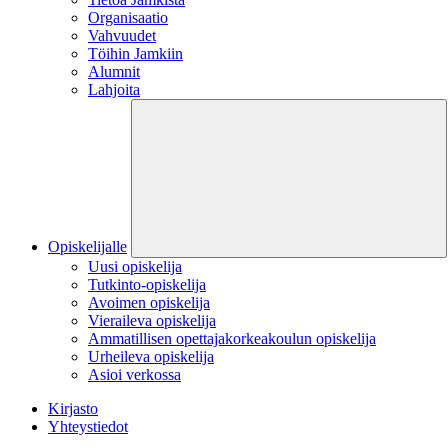
Organisaatio
Vahvuudet
Töihin Jamkiin
Alumnit
Lahjoita
Opiskelijalle
Uusi opiskelija
Tutkinto-opiskelija
Avoimen opiskelija
Vieraileva opiskelija
Ammatillisen opettajakorkeakoulun opiskelija
Urheileva opiskelija
Asioi verkossa
Kirjasto
Yhteystiedot