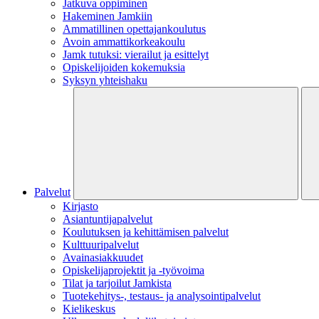
Jatkuva oppiminen
Hakeminen Jamkiin
Ammatillinen opettajankoulutus
Avoin ammattikorkeakoulu
Jamk tutuksi: vierailut ja esittelyt
Opiskelijoiden kokemuksia
Syksyn yhteishaku
Palvelut
Kirjasto
Asiantuntijapalvelut
Koulutuksen ja kehittämisen palvelut
Kulttuuripalvelut
Avainasiakkuudet
Opiskelijaprojektit​ ja -työvoima
Tilat ja tarjoilut Jamkista
Tuotekehitys-, testaus- ja analysointipalvelut
Kielikeskus