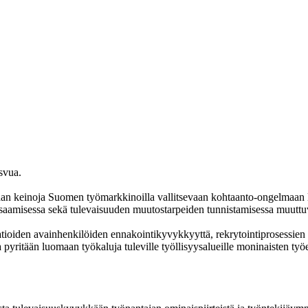
einoja Suomen työmarkkinoilla vallitsevaan kohtaanto-ongelmaan lisä
osaamisessa sekä tulevaisuuden muutostarpeiden tunnistamisessa muutt
ioiden avainhenkilöiden ennakointikyvykkyyttä, rekrytointiprosessien s
itään luomaan työkaluja tuleville työllisyysalueille moninaisten työe