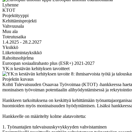
Lyhenne
KTOT
Projektityyppi
Kehittämisprojekti
Vahvuusala
Muu ala
Toteutusaika
1.4.2025 - 28.2.2027
Yksikkö
Liiketoimintayksikkö
Rahoitusohjelma
Euroopan sosiaalirahasto plus (ESR+) 2021-2027
YK:n kestävän kehityksen tavoitteet
Projektin kuvaus
Kohti Tulevaisuuden Osaavaa Työvoimaa (KTOT) -hankkeessa haetaan k
moninaisen työvoiman potentiaalin alihyödyntämisessä ja rekrytointi
Hankkeen tarkoituksena on keskittyä kehittämään työnantajaorganisaat
huomioiden myös moninaisuuden hyödyntämisen. Lisäksi hankkeessa pyr
Hankkeelle on määritelty kolme alatavoitetta:
1.
Työnantajien tulevaisuuskyvykkyyden vahvistaminen