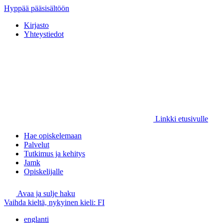
Hyppää pääsisältöön
Kirjasto
Yhteystiedot
Linkki etusivulle
Hae opiskelemaan
Palvelut
Tutkimus ja kehitys
Jamk
Opiskelijalle
Avaa ja sulje haku
Vaihda kieltä, nykyinen kieli:
FI
englanti