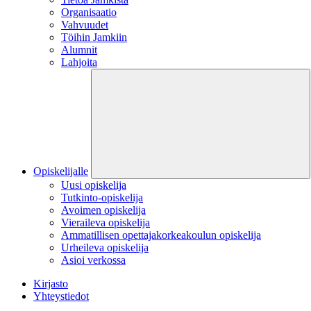
Organisaatio
Vahvuudet
Töihin Jamkiin
Alumnit
Lahjoita
Opiskelijalle
Uusi opiskelija
Tutkinto-opiskelija
Avoimen opiskelija
Vieraileva opiskelija
Ammatillisen opettajakorkeakoulun opiskelija
Urheileva opiskelija
Asioi verkossa
Kirjasto
Yhteystiedot