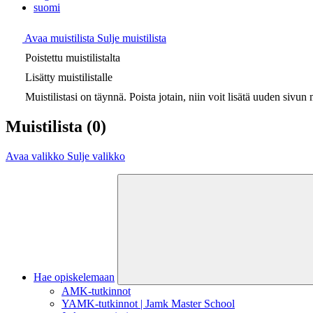
suomi
Avaa muistilista
Sulje muistilista
Poistettu muistilistalta
Lisätty muistilistalle
Muistilistasi on täynnä. Poista jotain, niin voit lisätä uuden sivun m
Muistilista
(0)
Avaa valikko
Sulje valikko
Hae opiskelemaan
AMK-tutkinnot
YAMK-tutkinnot | Jamk Master School