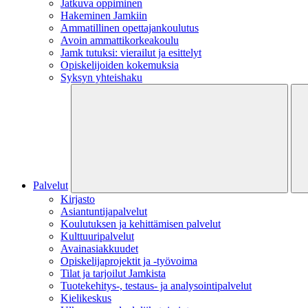
Jatkuva oppiminen
Hakeminen Jamkiin
Ammatillinen opettajankoulutus
Avoin ammattikorkeakoulu
Jamk tutuksi: vierailut ja esittelyt
Opiskelijoiden kokemuksia
Syksyn yhteishaku
Palvelut
Kirjasto
Asiantuntijapalvelut
Koulutuksen ja kehittämisen palvelut
Kulttuuripalvelut
Avainasiakkuudet
Opiskelijaprojektit​ ja -työvoima
Tilat ja tarjoilut Jamkista
Tuotekehitys-, testaus- ja analysointipalvelut
Kielikeskus