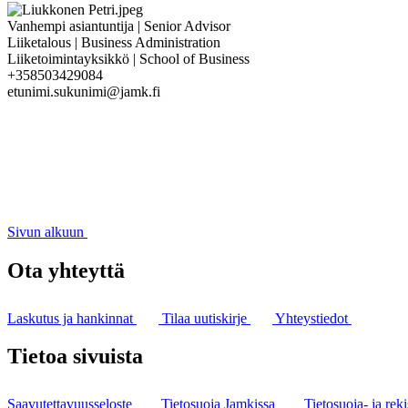
Vanhempi asiantuntija | Senior Advisor
Liiketalous | Business Administration
Liiketoimintayksikkö | School of Business
+358503429084
etunimi.sukunimi@jamk.fi
Sivun alkuun
Ota yhteyttä
Laskutus ja hankinnat
Tilaa uutiskirje
Yhteystiedot
Tietoa sivuista
Saavutettavuusseloste
Tietosuoja Jamkissa
Tietosuoja- ja reki