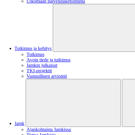
Ulkomaan palveluliiketoiminta
Tutkimus ja kehitys
Tutkimus
Avoin tiede ja tutkimus
Jamkin julkaisut
TKI-projektit
Vastuullinen arviointi
Jamk
Ajankohtaista Jamkissa
Tietoa Jamkista