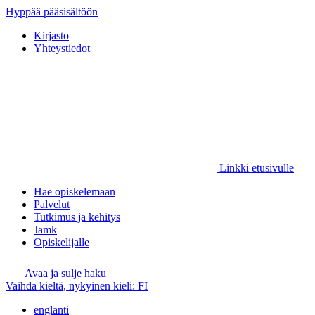
Hyppää pääsisältöön
Kirjasto
Yhteystiedot
Linkki etusivulle
Hae opiskelemaan
Palvelut
Tutkimus ja kehitys
Jamk
Opiskelijalle
Avaa ja sulje haku
Vaihda kieltä, nykyinen kieli:
FI
englanti