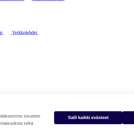
lp
Verkkolehdet
oidaksemme sivuston
Salli kaikki evästeet
minaisuuksia sekä