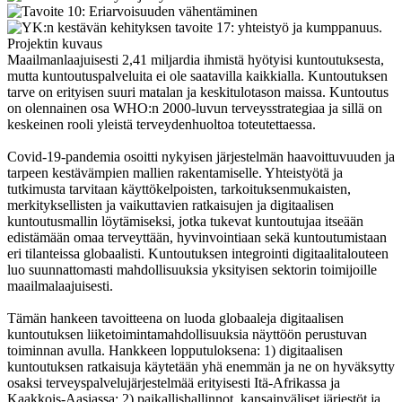
Projektin kuvaus
Maailmanlaajuisesti 2,41 miljardia ihmistä hyötyisi kuntoutuksesta,
mutta kuntoutuspalveluita ei ole saatavilla kaikkialla. Kuntoutuksen
tarve on erityisen suuri matalan ja keskitulotason maissa. Kuntoutus
on olennainen osa WHO:n 2000-luvun terveysstrategiaa ja sillä on
keskeinen rooli yleistä terveydenhuoltoa toteutettaessa.
Covid-19-pandemia osoitti nykyisen järjestelmän haavoittuvuuden ja
tarpeen kestävämpien mallien rakentamiselle. Yhteistyötä ja
tutkimusta tarvitaan käyttökelpoisten, tarkoituksenmukaisten,
merkityksellisten ja vaikuttavien ratkaisujen ja digitaalisen
kuntoutusmallin löytämiseksi, jotka tukevat kuntoutujaa itseään
edistämään omaa terveyttään, hyvinvointiaan sekä kuntoutumistaan
eri tilanteissa globaalisti. Kuntoutuksen integrointi digitaalitalouteen
luo suunnattomasti mahdollisuuksia yksityisen sektorin toimijoille
maailmalaajuisesti.
Tämän hankeen tavoitteena on luoda globaaleja digitaalisen
kuntoutuksen liiketoimintamahdollisuuksia näyttöön perustuvan
toiminnan avulla. Hankkeen lopputuloksena: 1) digitaalisen
kuntoutuksen ratkaisuja käytetään yhä enemmän ja ne on hyväksytty
osaksi terveyspalvelujärjestelmää erityisesti Itä-Afrikassa ja
Kaakkois-Aasiassa; 2) paikallishallinnot, kansainväliset järjestöt ja