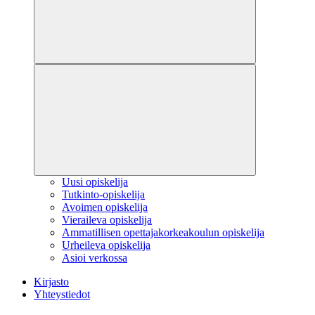
Uusi opiskelija
Tutkinto-opiskelija
Avoimen opiskelija
Vieraileva opiskelija
Ammatillisen opettajakorkeakoulun opiskelija
Urheileva opiskelija
Asioi verkossa
Kirjasto
Yhteystiedot