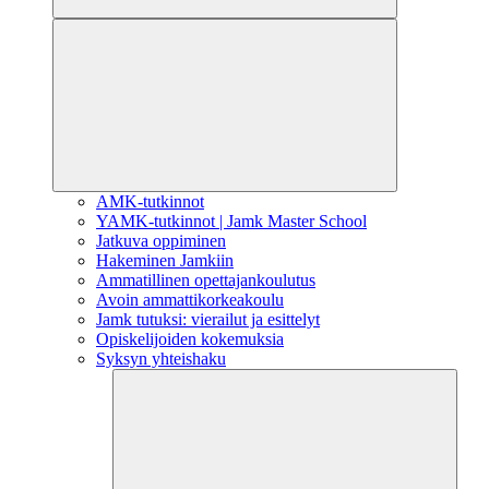
AMK-tutkinnot
YAMK-tutkinnot | Jamk Master School
Jatkuva oppiminen
Hakeminen Jamkiin
Ammatillinen opettajankoulutus
Avoin ammattikorkeakoulu
Jamk tutuksi: vierailut ja esittelyt
Opiskelijoiden kokemuksia
Syksyn yhteishaku