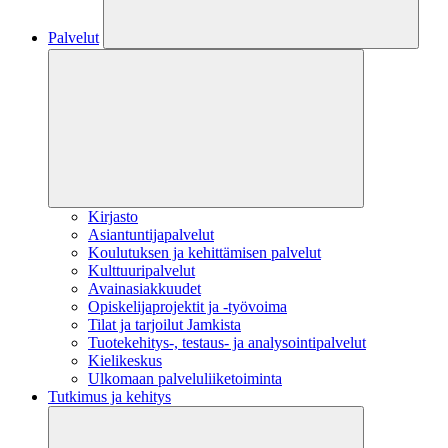
Palvelut
Kirjasto
Asiantuntijapalvelut
Koulutuksen ja kehittämisen palvelut
Kulttuuripalvelut
Avainasiakkuudet
Opiskelijaprojektit​ ja -työvoima
Tilat ja tarjoilut Jamkista
Tuotekehitys-, testaus- ja analysointipalvelut
Kielikeskus
Ulkomaan palveluliiketoiminta
Tutkimus ja kehitys