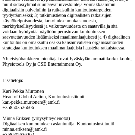
muut sidosryhmät suuntaavat investointeja voimakkaammin
digitaalisiin palveluihin ja ratkaisuihin kuntoutustarpeiden
tyydyttämiseksi; 3) tutkimustietoa digitaalisten ratkaisujen
käyttökelpoisuudesta, tarkoituksenmukaisuudesta,
merkityksellisyydestä ja vaikuttavuudesta on saatavilla ja sitä
voidaan hyödyntää näyttöön perustuvan kuntoutuksen
saavutettavuuden lisäämiseksi maailmanlaajuisesti ja 4) digitaalinen
kuntoutus on omaksuttu osaksi kansainvälisten organisaatioiden
strategiaa kuntoutuksen maailmanlaajuisia haasteita ratkaistaessa.
Yhteistyöhankkeen toteuttajat ovat Jyväskylän ammattikorkeakoulu,
Physiotools Oy ja CSE Entertainment Oy.
Lisätietoja:
Kari-Pekka Murtonen
Head of Global Action, Kuntoutusinstituutti
kari-pekka.murtonen@jamk.fi
+358503526606
Minna Eriksen (yritysyhteydenotot)
Digitaalisen kuntoutuksen asiantuntija, Kuntoutusinstituutti
minna.eriksen@jamk.fi
+358505636202