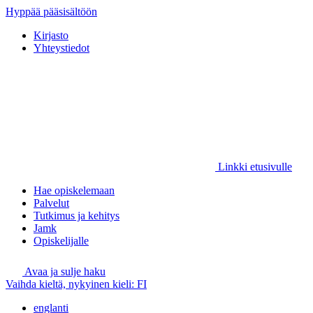
Hyppää pääsisältöön
Kirjasto
Yhteystiedot
Linkki etusivulle
Hae opiskelemaan
Palvelut
Tutkimus ja kehitys
Jamk
Opiskelijalle
Avaa ja sulje haku
Vaihda kieltä, nykyinen kieli:
FI
englanti