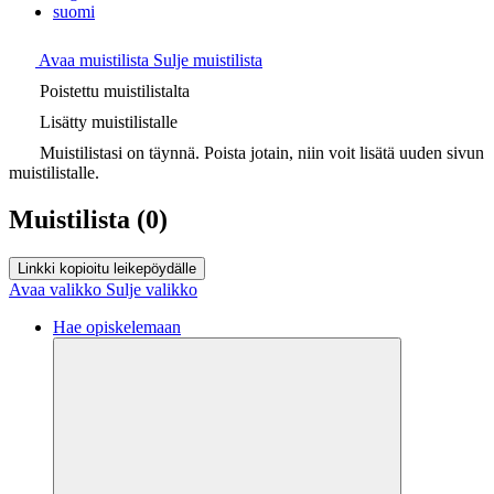
suomi
Avaa muistilista
Sulje muistilista
Poistettu muistilistalta
Lisätty muistilistalle
Muistilistasi on täynnä. Poista jotain, niin voit lisätä uuden sivun
muistilistalle.
Muistilista
(0)
Linkki kopioitu leikepöydälle
Avaa valikko
Sulje valikko
Hae opiskelemaan