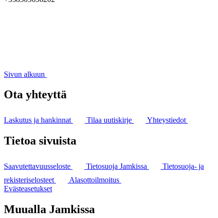
Sivun alkuun
Ota yhteyttä
Laskutus ja hankinnat
Tilaa uutiskirje
Yhteystiedot
Tietoa sivuista
Saavutettavuusseloste
Tietosuoja Jamkissa
Tietosuoja- ja
rekisteriselosteet
Alasottoilmoitus
Evästeasetukset
Muualla Jamkissa