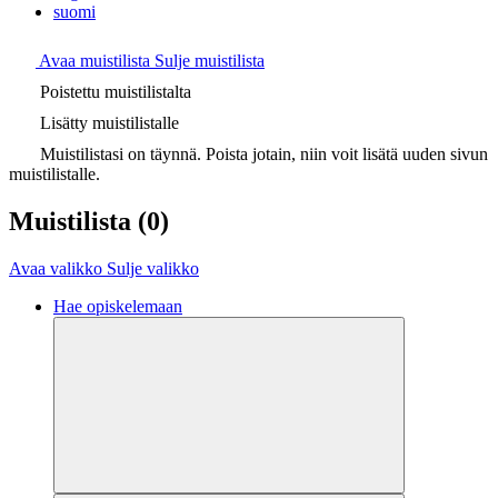
suomi
Avaa muistilista
Sulje muistilista
Poistettu muistilistalta
Lisätty muistilistalle
Muistilistasi on täynnä. Poista jotain, niin voit lisätä uuden sivun
muistilistalle.
Muistilista
(0)
Avaa valikko
Sulje valikko
Hae opiskelemaan