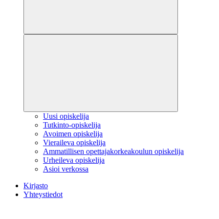
Uusi opiskelija
Tutkinto-opiskelija
Avoimen opiskelija
Vieraileva opiskelija
Ammatillisen opettajakorkeakoulun opiskelija
Urheileva opiskelija
Asioi verkossa
Kirjasto
Yhteystiedot