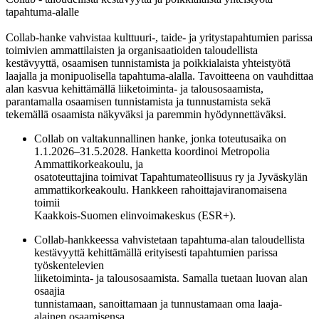
tapahtuma-alalle
Collab-hanke vahvistaa kulttuuri-, taide- ja yritystapahtumien parissa
toimivien ammattilaisten ja organisaatioiden taloudellista
kestävyyttä, osaamisen tunnistamista ja poikkialaista yhteistyötä
laajalla ja monipuolisella tapahtuma-alalla. Tavoitteena on vauhdittaa
alan kasvua kehittämällä liiketoiminta- ja talousosaamista,
parantamalla osaamisen tunnistamista ja tunnustamista sekä
tekemällä osaamista näkyväksi ja paremmin hyödynnettäväksi.
Collab on valtakunnallinen hanke, jonka toteutusaika on
1.1.2026–31.5.2028. Hanketta koordinoi Metropolia
Ammattikorkeakoulu, ja
osatoteuttajina toimivat Tapahtumateollisuus ry ja Jyväskylän
ammattikorkeakoulu. Hankkeen rahoittajaviranomaisena
toimii
Kaakkois-Suomen elinvoimakeskus (ESR+).
Collab-hankkeessa vahvistetaan tapahtuma-alan taloudellista
kestävyyttä kehittämällä erityisesti tapahtumien parissa
työskentelevien
liiketoiminta- ja talousosaamista. Samalla tuetaan luovan alan
osaajia
tunnistamaan, sanoittamaan ja tunnustamaan oma laaja-
alainen osaamisensa