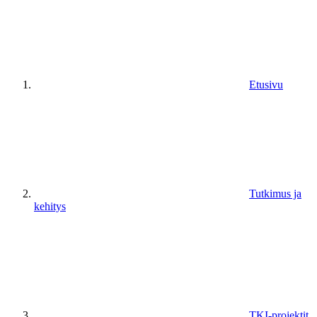
Etusivu
Tutkimus ja
kehitys
TKI-projektit