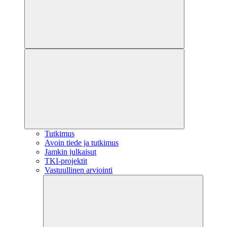
Tutkimus
Avoin tiede ja tutkimus
Jamkin julkaisut
TKI-projektit
Vastuullinen arviointi