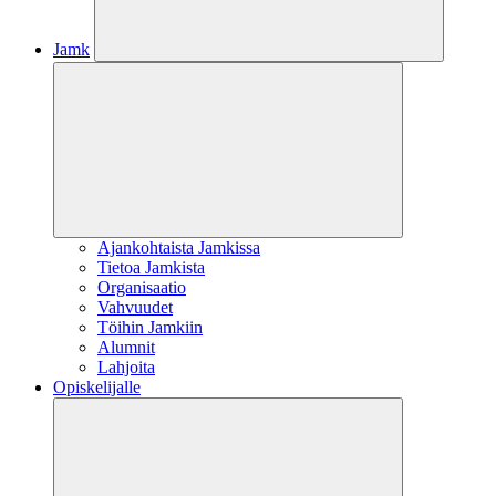
Jamk
Ajankohtaista Jamkissa
Tietoa Jamkista
Organisaatio
Vahvuudet
Töihin Jamkiin
Alumnit
Lahjoita
Opiskelijalle