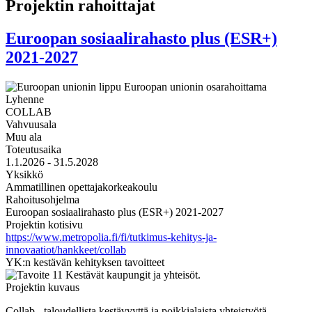
Projektin rahoittajat
Euroopan sosiaalirahasto plus (ESR+)
2021-2027
Lyhenne
COLLAB
Vahvuusala
Muu ala
Toteutusaika
1.1.2026 - 31.5.2028
Yksikkö
Ammatillinen opettajakorkeakoulu
Rahoitusohjelma
Euroopan sosiaalirahasto plus (ESR+) 2021-2027
Projektin kotisivu
https://www.metropolia.fi/fi/tutkimus-kehitys-ja-
innovaatiot/hankkeet/collab
YK:n kestävän kehityksen tavoitteet
Projektin kuvaus
Collab - taloudellista kestävyyttä ja poikkialaista yhteistyötä