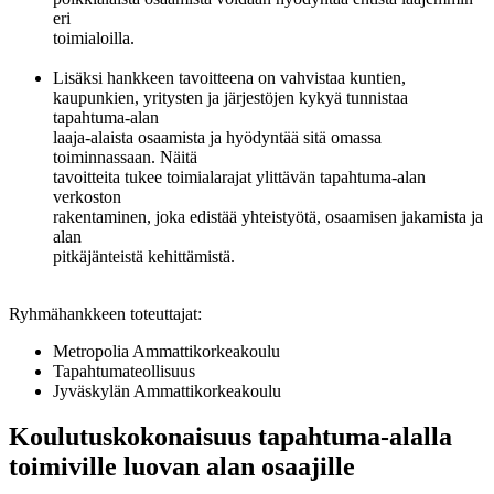
eri
toimialoilla.
Lisäksi hankkeen tavoitteena on vahvistaa kuntien,
kaupunkien, yritysten ja järjestöjen kykyä tunnistaa
tapahtuma-alan
laaja-alaista osaamista ja hyödyntää sitä omassa
toiminnassaan. Näitä
tavoitteita tukee toimialarajat ylittävän tapahtuma-alan
verkoston
rakentaminen, joka edistää yhteistyötä, osaamisen jakamista ja
alan
pitkäjänteistä kehittämistä.
Ryhmähankkeen toteuttajat:
Metropolia Ammattikorkeakoulu
Tapahtumateollisuus
Jyväskylän Ammattikorkeakoulu
Koulutuskokonaisuus tapahtuma-alalla
toimiville luovan alan osaajille