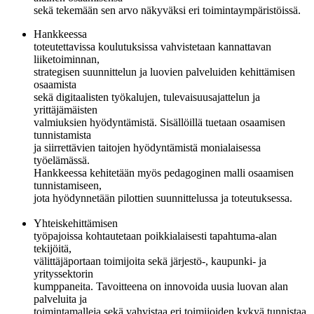
sekä tekemään sen arvo näkyväksi eri toimintaympäristöissä.
Hankkeessa
toteutettavissa koulutuksissa vahvistetaan kannattavan
liiketoiminnan,
strategisen suunnittelun ja luovien palveluiden kehittämisen
osaamista
sekä digitaalisten työkalujen, tulevaisuusajattelun ja
yrittäjämäisten
valmiuksien hyödyntämistä. Sisällöillä tuetaan osaamisen
tunnistamista
ja siirrettävien taitojen hyödyntämistä monialaisessa
työelämässä.
Hankkeessa kehitetään myös pedagoginen malli osaamisen
tunnistamiseen,
jota hyödynnetään pilottien suunnittelussa ja toteutuksessa.
Yhteiskehittämisen
työpajoissa kohtautetaan poikkialaisesti tapahtuma-alan
tekijöitä,
välittäjäportaan toimijoita sekä järjestö-, kaupunki- ja
yrityssektorin
kumppaneita. Tavoitteena on innovoida uusia luovan alan
palveluita ja
toimintamalleja sekä vahvistaa eri toimijoiden kykyä tunnistaa