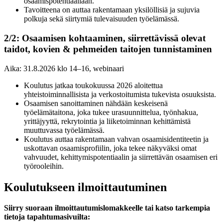
osaamispotentiaaliaan.
Tavoitteena on auttaa rakentamaan yksilöllisiä ja sujuvia
polkuja sekä siirtymiä tulevaisuuden työelämässä.
2/2:
Osaamisen kohtaaminen, siirrettävissä olevat
taidot, kovien & pehmeiden taitojen tunnistaminen
Aika: 31.8.2026 klo 14–16, webinaari
Koulutus jatkaa toukokuussa 2026 aloitettua
yhteistoiminnallisista ja verkostoitumista tukevista osuuksista.
Osaamisen sanoittaminen nähdään keskeisenä
työelämätaitona, joka tukee urasuunnittelua, työnhakua,
yrittäjyyttä, rekrytointia ja liiketoiminnan kehittämistä
muuttuvassa työelämässä.
Koulutus auttaa rakentamaan vahvan osaamisidentiteetin ja
uskottavan osaamisprofiilin, joka tekee näkyväksi omat
vahvuudet, kehittymispotentiaalin ja siirrettävän osaamisen eri
työrooleihin.
Koulutukseen ilmoittautuminen
Siirry suoraan ilmoittautumislomakkeelle tai katso tarkempia
tietoja tapahtumasivuilta: