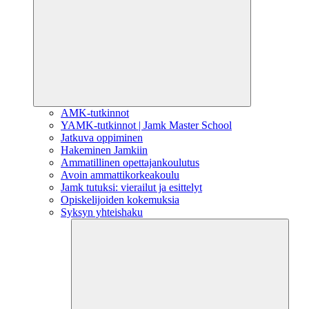
AMK-tutkinnot
YAMK-tutkinnot | Jamk Master School
Jatkuva oppiminen
Hakeminen Jamkiin
Ammatillinen opettajankoulutus
Avoin ammattikorkeakoulu
Jamk tutuksi: vierailut ja esittelyt
Opiskelijoiden kokemuksia
Syksyn yhteishaku