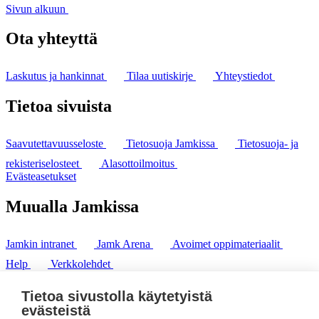
Sivun alkuun
Ota yhteyttä
Laskutus ja hankinnat
Tilaa uutiskirje
Yhteystiedot
Tietoa sivuista
Saavutettavuusseloste
Tietosuoja Jamkissa
Tietosuoja- ja
rekisteriselosteet
Alasottoilmoitus
Evästeasetukset
Muualla Jamkissa
Jamkin intranet
Jamk Arena
Avoimet oppimateriaalit
Help
Verkkolehdet
Pl 207 | 40101 Jyväskylä
puh. +358 20 743 8100
Tietoa sivustolla käytetyistä
fax. +358 14 449 9694
evästeistä