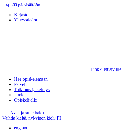
Hyppää pääsisältöön
Kirjasto
Yhteystiedot
Linkki etusivulle
Hae opiskelemaan
Palvelut
Tutkimus ja kehitys
Jamk
Opiskelijalle
Avaa ja sulje haku
Vaihda kieltä, nykyinen kieli:
FI
englanti