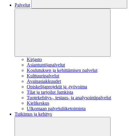
Palvelut
Kirjasto
Asiantuntijapalvelut
Koulutuksen ja kehittämisen palvelut
Kulttuuripalvelut
Avainasiakkuudet
Opiskelijaprojektit​ ja -työvoima
Tilat ja tarjoilut Jamkista
Tuotekehitys-, testaus- ja analysointipalvelut
Kielikeskus
Ulkomaan palveluliiketoiminta
Tutkimus ja kehitys