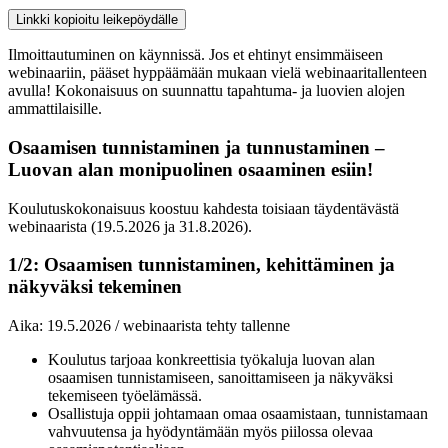
Linkki kopioitu leikepöydälle
Ilmoittautuminen on käynnissä. Jos et ehtinyt ensimmäiseen
webinaariin, pääset hyppäämään mukaan vielä webinaaritallenteen
avulla! Kokonaisuus on suunnattu tapahtuma- ja luovien alojen
ammattilaisille.
Osaamisen tunnistaminen ja tunnustaminen –
Luovan alan monipuolinen osaaminen esiin!
Koulutuskokonaisuus koostuu kahdesta toisiaan täydentävästä
webinaarista (19.5.2026 ja 31.8.2026).
1/2: Osaamisen tunnistaminen, kehittäminen ja
näkyväksi tekeminen
Aika: 19.5.2026 / webinaarista tehty tallenne
Koulutus tarjoaa konkreettisia työkaluja luovan alan
osaamisen tunnistamiseen, sanoittamiseen ja näkyväksi
tekemiseen työelämässä.
Osallistuja oppii johtamaan omaa osaamistaan, tunnistamaan
vahvuutensa ja hyödyntämään myös piilossa olevaa