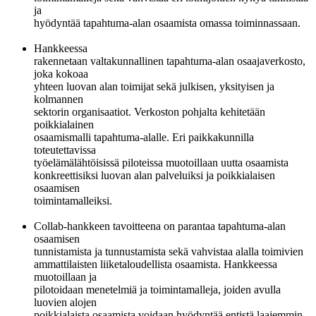
ja
hyödyntää tapahtuma-alan osaamista omassa toiminnassaan.
Hankkeessa
rakennetaan valtakunnallinen tapahtuma-alan osaajaverkosto,
joka kokoaa
yhteen luovan alan toimijat sekä julkisen, yksityisen ja
kolmannen
sektorin organisaatiot. Verkoston pohjalta kehitetään
poikkialainen
osaamismalli tapahtuma-alalle. Eri paikkakunnilla
toteutettavissa
työelämälähtöisissä piloteissa muotoillaan uutta osaamista
konkreettisiksi luovan alan palveluiksi ja poikkialaisen
osaamisen
toimintamalleiksi.
Collab-hankkeen tavoitteena on parantaa tapahtuma-alan
osaamisen
tunnistamista ja tunnustamista sekä vahvistaa alalla toimivien
ammattilaisten liiketaloudellista osaamista. Hankkeessa
muotoillaan ja
pilotoidaan menetelmiä ja toimintamalleja, joiden avulla
luovien alojen
poikkialaista osaamista voidaan hyödyntää entistä laajemmin