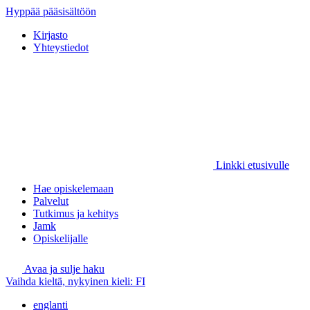
Hyppää pääsisältöön
Kirjasto
Yhteystiedot
Linkki etusivulle
Hae opiskelemaan
Palvelut
Tutkimus ja kehitys
Jamk
Opiskelijalle
Avaa ja sulje haku
Vaihda kieltä, nykyinen kieli:
FI
englanti