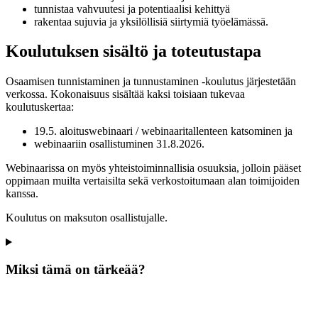
tunnistaa vahvuutesi ja potentiaalisi kehittyä
rakentaa sujuvia ja yksilöllisiä siirtymiä työelämässä.
Koulutuksen sisältö ja toteutustapa
Osaamisen tunnistaminen ja tunnustaminen -koulutus järjestetään
verkossa. Kokonaisuus sisältää kaksi toisiaan tukevaa
koulutuskertaa:
19.5. aloituswebinaari / webinaaritallenteen katsominen ja
webinaariin osallistuminen 31.8.2026.
Webinaarissa on myös yhteistoiminnallisia osuuksia, jolloin pääset
oppimaan muilta vertaisilta sekä verkostoitumaan alan toimijoiden
kanssa.
Koulutus on maksuton osallistujalle.
Miksi tämä on tärkeää?