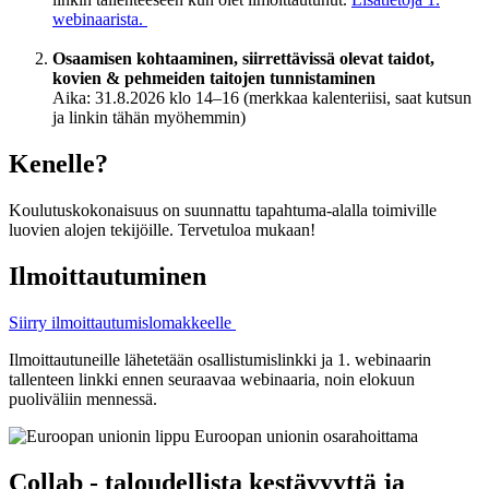
webinaarista.
Osaamisen kohtaaminen, siirrettävissä olevat taidot,
kovien & pehmeiden taitojen tunnistaminen
Aika: 31.8.2026 klo 14–16 (merkkaa kalenteriisi, saat kutsun
ja linkin tähän myöhemmin)
Kenelle?
Koulutuskokonaisuus on suunnattu tapahtuma-alalla toimiville
luovien alojen tekijöille. Tervetuloa mukaan!
Ilmoittautuminen
Siirry ilmoittautumislomakkeelle
Ilmoittautuneille lähetetään osallistumislinkki ja 1. webinaarin
tallenteen linkki ennen seuraavaa webinaaria, noin elokuun
puoliväliin mennessä.
Collab - taloudellista kestävyyttä ja