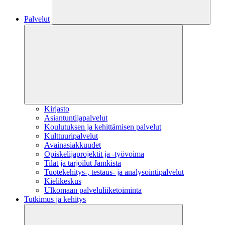
Palvelut
Kirjasto
Asiantuntijapalvelut
Koulutuksen ja kehittämisen palvelut
Kulttuuripalvelut
Avainasiakkuudet
Opiskelijaprojektit​ ja -työvoima
Tilat ja tarjoilut Jamkista
Tuotekehitys-, testaus- ja analysointipalvelut
Kielikeskus
Ulkomaan palveluliiketoiminta
Tutkimus ja kehitys