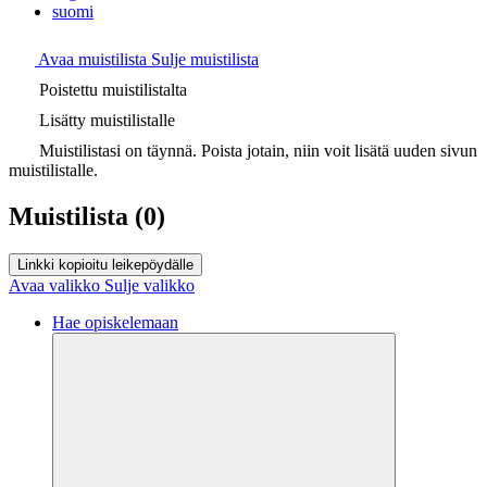
suomi
Avaa muistilista
Sulje muistilista
Poistettu muistilistalta
Lisätty muistilistalle
Muistilistasi on täynnä. Poista jotain, niin voit lisätä uuden sivun
muistilistalle.
Muistilista
(0)
Linkki kopioitu leikepöydälle
Avaa valikko
Sulje valikko
Hae opiskelemaan