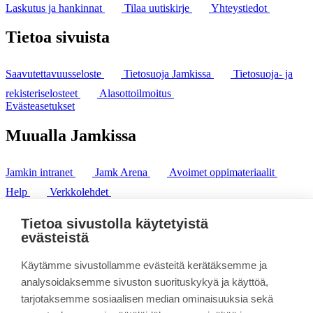
Laskutus ja hankinnat
Tilaa uutiskirje
Yhteystiedot
Tietoa sivuista
Saavutettavuusseloste
Tietosuoja Jamkissa
Tietosuoja- ja
rekisteriselosteet
Alasottoilmoitus
Evästeasetukset
Muualla Jamkissa
Jamkin intranet
Jamk Arena
Avoimet oppimateriaalit
Help
Verkkolehdet
Pl 207 | 40101 Jyväskylä
puh. +358 20 743 8100
Tietoa sivustolla käytetyistä
fax. +358 14 449 9694
evästeistä
Käytämme sivustollamme evästeitä kerätäksemme ja
analysoidaksemme sivuston suorituskykyä ja käyttöä,
tarjotaksemme sosiaalisen median ominaisuuksia sekä