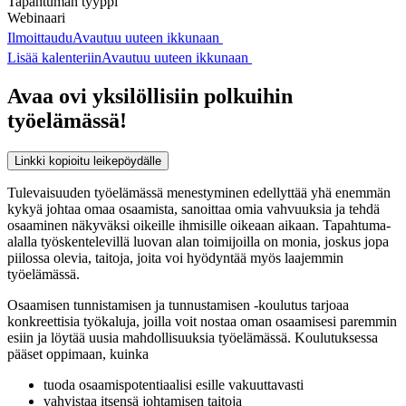
Tapahtuman tyyppi
Webinaari
Ilmoittaudu
Avautuu uuteen ikkunaan
Lisää kalenteriin
Avautuu uuteen ikkunaan
Avaa ovi yksilöllisiin polkuihin
työelämässä!
Linkki kopioitu leikepöydälle
Tulevaisuuden työelämässä menestyminen edellyttää yhä enemmän
kykyä johtaa omaa osaamista, sanoittaa omia vahvuuksia ja tehdä
osaaminen näkyväksi oikeille ihmisille oikeaan aikaan. Tapahtuma-
alalla työskentelevillä luovan alan toimijoilla on monia, joskus jopa
piilossa olevia, taitoja, joita voi hyödyntää myös laajemmin
työelämässä.
Osaamisen tunnistamisen ja tunnustamisen -koulutus tarjoaa
konkreettisia työkaluja, joilla voit nostaa oman osaamisesi paremmin
esiin ja löytää uusia mahdollisuuksia työelämässä. Koulutuksessa
pääset oppimaan, kuinka
tuoda osaamispotentiaalisi esille vakuuttavasti
vahvistaa itsensä johtamisen taitoja