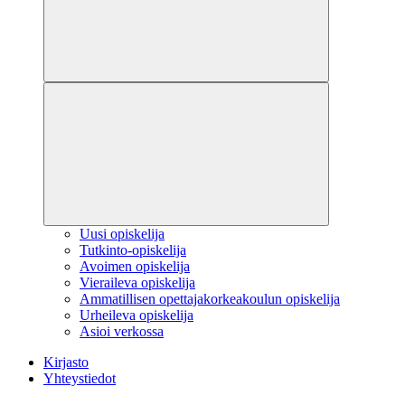
Uusi opiskelija
Tutkinto-opiskelija
Avoimen opiskelija
Vieraileva opiskelija
Ammatillisen opettajakorkeakoulun opiskelija
Urheileva opiskelija
Asioi verkossa
Kirjasto
Yhteystiedot