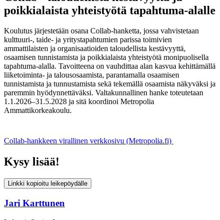
poikkialaista yhteistyötä tapahtuma-alalle
Koulutus järjestetään osana Collab-hanketta, jossa vahvistetaan
kulttuuri-, taide- ja yritystapahtumien parissa toimivien
ammattilaisten ja organisaatioiden taloudellista kestävyyttä,
osaamisen tunnistamista ja poikkialaista yhteistyötä monipuolisella
tapahtuma-alalla. Tavoitteena on vauhdittaa alan kasvua kehittämällä
liiketoiminta- ja talousosaamista, parantamalla osaamisen
tunnistamista ja tunnustamista sekä tekemällä osaamista näkyväksi ja
paremmin hyödynnettäväksi. Valtakunnallinen hanke toteutetaan
1.1.2026–31.5.2028 ja sitä koordinoi Metropolia
Ammattikorkeakoulu.
Collab-hankkeen virallinen verkkosivu (Metropolia.fi)
Kysy lisää!
Linkki kopioitu leikepöydälle
Jari Karttunen