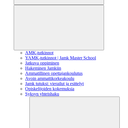
AMK-tutkinnot
YAMK-tutkinnot | Jamk Master School
Jatkuva oppiminen
Hakeminen Jamkiin
Ammatillinen opettajankoulutus
Avoin ammattikorkeakoulu
Jamk tutuksi: vierailut ja esittelyt
Opiskelijoiden kokemuksia
Syksyn yhteishaku