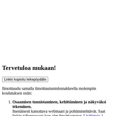
Tervetuloa mukaan!
Linkki kopioitu leikepöydälle
Ilmoittaudu samalla ilmoittautumislomakkeella molempiin
koulutuksen osiin:
Osaamisen tunnistaminen, kehittäminen ja näkyväksi
tekeminen.
Itsenäisesti katsottava webinaari ja pohtimistehtävät. Saat
linkin tallenteeseen kun olet ilmoittautunut.
Lisätietoja 1.