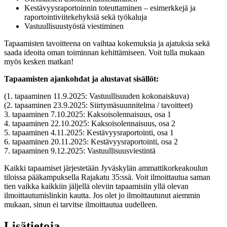
Kestävyysraportoinnin toteuttaminen – esimerkkejä ja
raportointiviitekehyksiä sekä työkaluja
Vastuullisuustyöstä viestiminen
Tapaamisten tavoitteena on vaihtaa kokemuksia ja ajatuksia sekä
saada ideoita oman toiminnan kehittämiseen. Voit tulla mukaan
myös kesken matkan!
Tapaamisten ajankohdat ja alustavat sisällöt:
(1. tapaaminen 11.9.2025: Vastuullisuuden kokonaiskuva)
(2. tapaaminen 23.9.2025: Siirtymäsuunnitelma / tavoitteet)
3. tapaaminen 7.10.2025: Kaksoisolennaisuus, osa 1
4. tapaaminen 22.10.2025: Kaksoisolennaisuus, osa 2
5. tapaaminen 4.11.2025: Kestävyysraportointi, osa 1
6. tapaaminen 20.11.2025: Kestävyysraportointi, osa 2
7. tapaaminen 9.12.2025: Vastuullisuusviestintä
Kaikki tapaamiset järjestetään Jyväskylän ammattikorkeakoulun
tiloissa pääkampuksella Rajakatu 35:ssä. Voit ilmoittautua saman
tien vaikka kaikkiin jäljellä oleviin tapaamisiin yllä olevan
ilmoittautumislinkin kautta. Jos olet jo ilmoittautunut aiemmin
mukaan, sinun ei tarvitse ilmoittautua uudelleen.
Lisätietoja