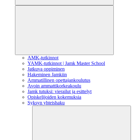
AMK-tutkinnot
YAMK-tutkinnot | Jamk Master School
Jatkuva oppiminen
Hakeminen Jamkiin
Ammatillinen opettajankoulutus
Avoin ammattikorkeakoulu
Jamk tutuksi: vierailut ja esittelyt
Opiskelijoiden kokemuksia
Syksyn yhteishaku