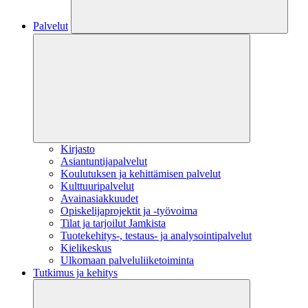
Palvelut
Kirjasto
Asiantuntijapalvelut
Koulutuksen ja kehittämisen palvelut
Kulttuuripalvelut
Avainasiakkuudet
Opiskelijaprojektit​ ja -työvoima
Tilat ja tarjoilut Jamkista
Tuotekehitys-, testaus- ja analysointipalvelut
Kielikeskus
Ulkomaan palveluliiketoiminta
Tutkimus ja kehitys