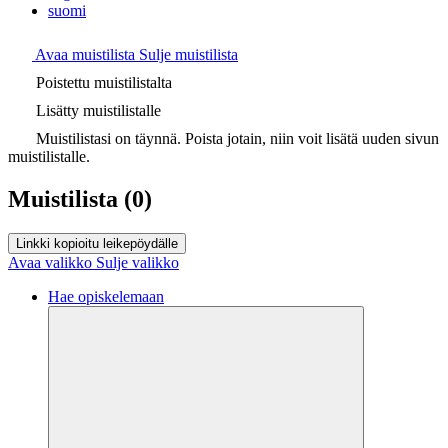
suomi
Avaa muistilista
Sulje muistilista
Poistettu muistilistalta
Lisätty muistilistalle
Muistilistasi on täynnä. Poista jotain, niin voit lisätä uuden sivun
muistilistalle.
Muistilista
(0)
Linkki kopioitu leikepöydälle
Avaa valikko
Sulje valikko
Hae opiskelemaan