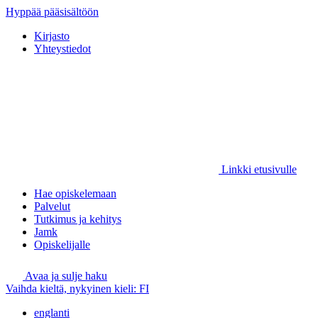
Hyppää pääsisältöön
Kirjasto
Yhteystiedot
Linkki etusivulle
Hae opiskelemaan
Palvelut
Tutkimus ja kehitys
Jamk
Opiskelijalle
Avaa ja sulje haku
Vaihda kieltä, nykyinen kieli:
FI
englanti