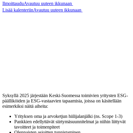
Ilmoittaudu
Avautuu uuteen ikkunaan
Lisää kalenteriin
Avautuu uuteen ikkunaan
Syksyllä 2025 järjestään Keski-Suomessa toimivien yritysten ESG-
päälliköiden ja ESG-vastaavien tapaamisia, joissa on käsitellään
esimerkiksi näitä aiheita:
Yrityksen oma ja arvoketjun hiilijalanjälki (ns. Scope 1-3)
Pankkien edellyttävät siirtymäsuunnitelmat ja niihin liittyvät
tavoitteet ja toimenpiteet
Olennaisten asioitten tunnistaminen