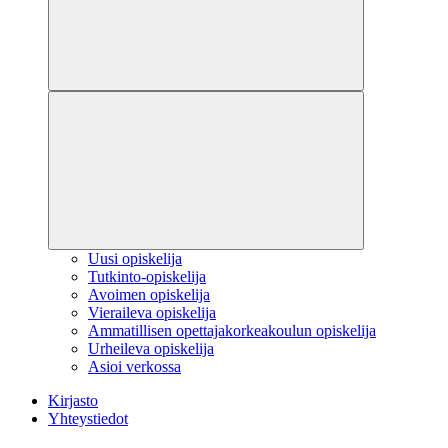
Uusi opiskelija
Tutkinto-opiskelija
Avoimen opiskelija
Vieraileva opiskelija
Ammatillisen opettajakorkeakoulun opiskelija
Urheileva opiskelija
Asioi verkossa
Kirjasto
Yhteystiedot