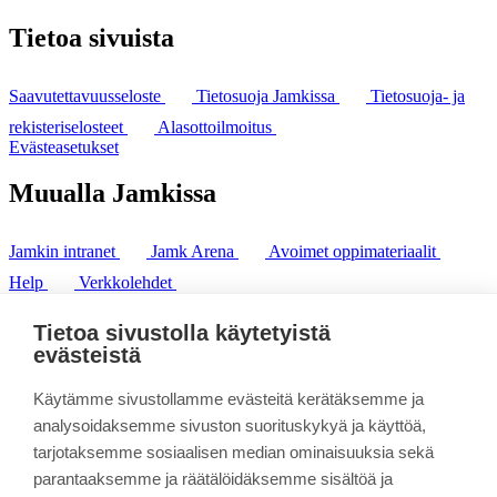
Tietoa sivuista
Saavutettavuusseloste
Tietosuoja Jamkissa
Tietosuoja- ja
rekisteriselosteet
Alasottoilmoitus
Evästeasetukset
Muualla Jamkissa
Jamkin intranet
Jamk Arena
Avoimet oppimateriaalit
Help
Verkkolehdet
Pl 207 | 40101 Jyväskylä
puh. +358 20 743 8100
Tietoa sivustolla käytetyistä
fax. +358 14 449 9694
evästeistä
Käytämme sivustollamme evästeitä kerätäksemme ja
analysoidaksemme sivuston suorituskykyä ja käyttöä,
tarjotaksemme sosiaalisen median ominaisuuksia sekä
parantaaksemme ja räätälöidäksemme sisältöä ja