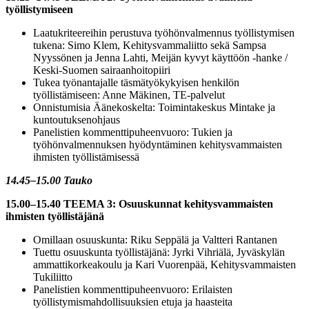
työllistymiseen
Laatukriteereihin perustuva työhönvalmennus työllistymisen
tukena: Simo Klem, Kehitysvammaliitto sekä Sampsa
Nyyssönen ja Jenna Lahti, Meijän kyvyt käyttöön -hanke /
Keski-Suomen sairaanhoitopiiri
Tukea työnantajalle täsmätyökykyisen henkilön
työllistämiseen: Anne Mäkinen, TE-palvelut
Onnistumisia Äänekoskelta: Toimintakeskus Mintake ja
kuntoutuksenohjaus
Panelistien kommenttipuheenvuoro: Tukien ja
työhönvalmennuksen hyödyntäminen kehitysvammaisten
ihmisten työllistämisessä
14.45–15.00 Tauko
15.00–15.40 TEEMA 3: Osuuskunnat kehitysvammaisten
ihmisten työllistäjänä
Omillaan osuuskunta: Riku Seppälä ja Valtteri Rantanen
Tuettu osuuskunta työllistäjänä: Jyrki Vihriälä, Jyväskylän
ammattikorkeakoulu ja Kari Vuorenpää, Kehitysvammaisten
Tukiliitto
Panelistien kommenttipuheenvuoro: Erilaisten
työllistymismahdollisuuksien etuja ja haasteita