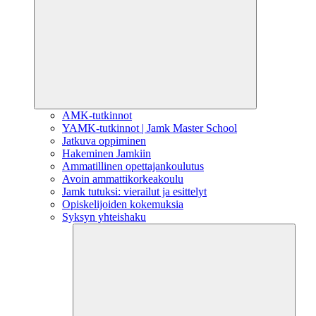
AMK-tutkinnot
YAMK-tutkinnot | Jamk Master School
Jatkuva oppiminen
Hakeminen Jamkiin
Ammatillinen opettajankoulutus
Avoin ammattikorkeakoulu
Jamk tutuksi: vierailut ja esittelyt
Opiskelijoiden kokemuksia
Syksyn yhteishaku