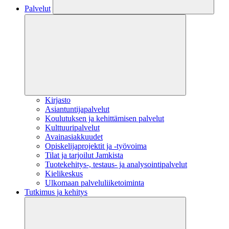
Palvelut
Kirjasto
Asiantuntijapalvelut
Koulutuksen ja kehittämisen palvelut
Kulttuuripalvelut
Avainasiakkuudet
Opiskelijaprojektit​ ja -työvoima
Tilat ja tarjoilut Jamkista
Tuotekehitys-, testaus- ja analysointipalvelut
Kielikeskus
Ulkomaan palveluliiketoiminta
Tutkimus ja kehitys