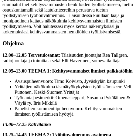
suunnatut tuet kehitysvammaisten henkilöiden työllistämiseen, tuettu
osuuskuntamalli sekä laatukriteereihin perustuva tuetun
työllistymisen työhönvalmennus. Tilaisuudessa kuullaan laaja ja
monipuolinen kattaus näkökulmia kehitysvammaisten ihmisten
työllistymiseen. Voit halutessasi myös kertoa näkemyksiäsi ja
kokemuksiasi kehitysvammaisten henkilöiden työllistymisestä.
Ohjelma
12.00–12.05 Tervetulosanat:
Tilaisuuden juontajat Rea Tallgren,
radiojuontaja ja toimittaja sekä Elli Haverinen, somevaikuttaja
12.05–13.00 TEEMA 1: Kehitysvammaiset ihmiset palkkatöihin
Avauspuheenvuoro: Timo Koivisto, Jyväskylän kaupunki
Yrittäjien näkökulma täsmätyökykyisten työllistämiseen: Veli
Puttonen, Keski-Suomen Yrittäjät
Työnantajaesimerkit: Omenasieppari, Susanna Pykäläinen &
Väylä ry, Iiris Mikkilä
Panelistien kommenttipuheenvuoro: Kehitysvammaisten
ihmisten työllistämisen hyötyjä
13.00–13.25 Kahvitauko
13.25–14.45 TEEMA 2: Työhönvalmennus avaimena