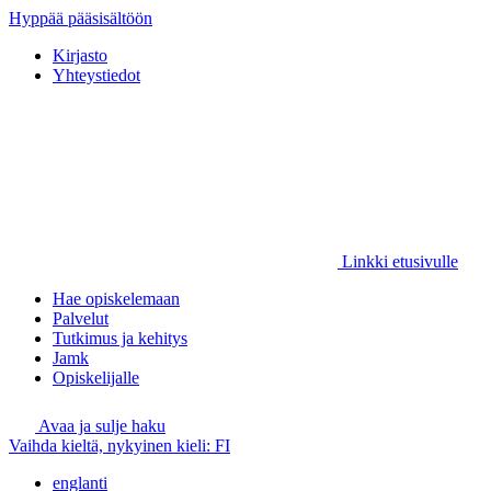
Hyppää pääsisältöön
Kirjasto
Yhteystiedot
Linkki etusivulle
Hae opiskelemaan
Palvelut
Tutkimus ja kehitys
Jamk
Opiskelijalle
Avaa ja sulje haku
Vaihda kieltä, nykyinen kieli:
FI
englanti