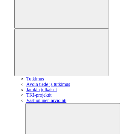
Tutkimus
Avoin tiede ja tutkimus
Jamkin julkaisut
TKI-projektit
Vastuullinen arviointi