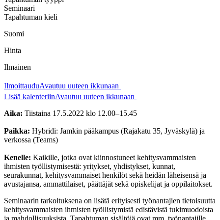
Seminaari
Tapahtuman kieli
Suomi
Hinta
Ilmainen
Ilmoittaudu
Avautuu uuteen ikkunaan
Lisää kalenteriin
Avautuu uuteen ikkunaan
Aika:
Tiistaina 17.5.2022 klo 12.00–15.45
Paikka:
Hybridi: Jamkin pääkampus (Rajakatu 35, Jyväskylä) ja
verkossa (Teams)
Kenelle:
Kaikille, jotka ovat kiinnostuneet kehitysvammaisten
ihmisten työllistymisestä: yritykset, yhdistykset, kunnat,
seurakunnat, kehitysvammaiset henkilöt sekä heidän läheisensä ja
avustajansa, ammattilaiset, päättäjät sekä opiskelijat ja oppilaitokset.
Seminaarin tarkoituksena on lisätä erityisesti työnantajien tietoisuutta
kehitysvammaisten ihmisten työllistymistä edistävistä tukimuodoista
ja mahdollisuuksista. Tapahtuman sisältöjä ovat mm. työnantajille