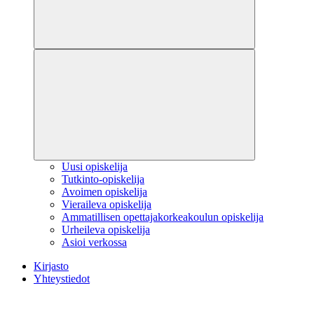
Uusi opiskelija
Tutkinto-opiskelija
Avoimen opiskelija
Vieraileva opiskelija
Ammatillisen opettajakorkeakoulun opiskelija
Urheileva opiskelija
Asioi verkossa
Kirjasto
Yhteystiedot