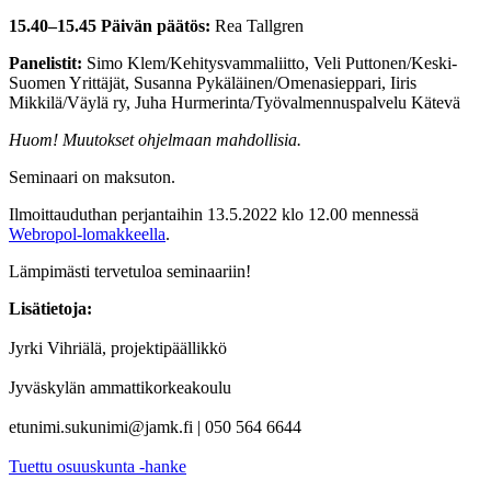
15.40–15.45 Päivän päätös:
Rea Tallgren
Panelistit:
Simo Klem/Kehitysvammaliitto, Veli Puttonen/Keski-
Suomen Yrittäjät, Susanna Pykäläinen/Omenasieppari, Iiris
Mikkilä/Väylä ry, Juha Hurmerinta/Työvalmennuspalvelu Kätevä
Huom! Muutokset ohjelmaan mahdollisia.
Seminaari on maksuton.
Ilmoittauduthan perjantaihin 13.5.2022 klo 12.00 mennessä
Webropol-lomakkeella
.
Lämpimästi tervetuloa seminaariin!
Lisätietoja:
Jyrki Vihriälä, projektipäällikkö
Jyväskylän ammattikorkeakoulu
etunimi.sukunimi@jamk.fi | 050 564 6644
Tuettu osuuskunta -hanke