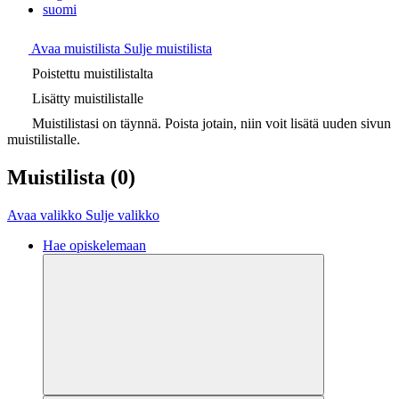
suomi
Avaa muistilista
Sulje muistilista
Poistettu muistilistalta
Lisätty muistilistalle
Muistilistasi on täynnä. Poista jotain, niin voit lisätä uuden sivun
muistilistalle.
Muistilista
(0)
Avaa valikko
Sulje valikko
Hae opiskelemaan