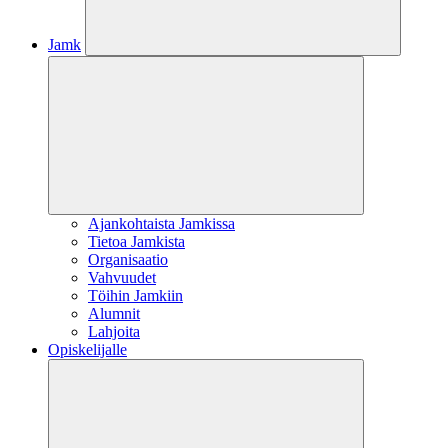
Jamk
Ajankohtaista Jamkissa
Tietoa Jamkista
Organisaatio
Vahvuudet
Töihin Jamkiin
Alumnit
Lahjoita
Opiskelijalle