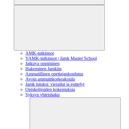
AMK-tutkinnot
YAMK-tutkinnot | Jamk Master School
Jatkuva oppiminen
Hakeminen Jamkiin
Ammatillinen opettajankoulutus
Avoin ammattikorkeakoulu
Jamk tutuksi: vierailut ja esittelyt
Opiskelijoiden kokemuksia
Syksyn yhteishaku