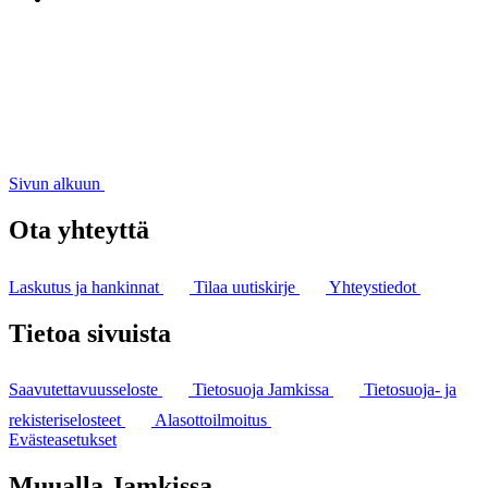
Sivun alkuun
Ota yhteyttä
Laskutus ja hankinnat
Tilaa uutiskirje
Yhteystiedot
Tietoa sivuista
Saavutettavuusseloste
Tietosuoja Jamkissa
Tietosuoja- ja
rekisteriselosteet
Alasottoilmoitus
Evästeasetukset
Muualla Jamkissa