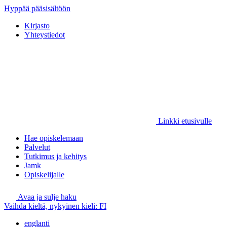
Hyppää pääsisältöön
Kirjasto
Yhteystiedot
Linkki etusivulle
Hae opiskelemaan
Palvelut
Tutkimus ja kehitys
Jamk
Opiskelijalle
Avaa ja sulje haku
Vaihda kieltä, nykyinen kieli:
FI
englanti