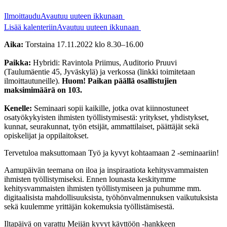
Ilmoittaudu
Avautuu uuteen ikkunaan
Lisää kalenteriin
Avautuu uuteen ikkunaan
Aika:
Torstaina 17.11.2022 klo 8.30–16.00
Paikka:
Hybridi: Ravintola Priimus, Auditorio Pruuvi
(Taulumäentie 45, Jyväskylä) ja verkossa (linkki toimitetaan
ilmoittautuneille).
Huom! Paikan päällä osallistujien
maksimimäärä on 103.
Kenelle:
Seminaari sopii kaikille, jotka ovat kiinnostuneet
osatyökykyisten ihmisten työllistymisestä: yritykset, yhdistykset,
kunnat, seurakunnat, työn etsijät, ammattilaiset, päättäjät sekä
opiskelijat ja oppilaitokset.
Tervetuloa maksuttomaan Työ ja kyvyt kohtaamaan 2 -seminaariin!
Aamupäivän teemana on iloa ja inspiraatiota kehitysvammaisten
ihmisten työllistymiseksi. Ennen lounasta keskitymme
kehitysvammaisten ihmisten työllistymiseen ja puhumme mm.
digitaalisista mahdollisuuksista, työhönvalmennuksen vaikutuksista
sekä kuulemme yrittäjän kokemuksia työllistämisestä.
Iltapäivä on varattu Meijän kyvyt käyttöön -hankkeen