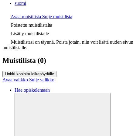
suomi
Avaa muistilista
Sulje muistilista
Poistettu muistilistalta
Lisätty muistilistalle
Muistilistasi on täynnä. Poista jotain, niin voit lisätä uuden sivun
muistilistalle.
Muistilista
(0)
Linkki kopioitu leikepöydälle
Avaa valikko
Sulje valikko
Hae opiskelemaan