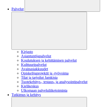
Palvelut
Kirjasto
Asiantuntijapalvelut
Koulutuksen ja kehittämisen palvelut
Kulttuuripalvelut
Avainasiakkuudet
Opiskelijaprojektit​ ja -työvoima
Tilat ja tarjoilut Jamkista
Tuotekehitys-, testaus- ja analysointipalvelut
Kielikeskus
Ulkomaan palveluliiketoiminta
Tutkimus ja kehitys