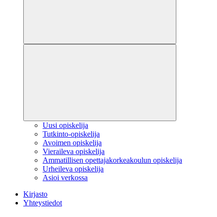
Uusi opiskelija
Tutkinto-opiskelija
Avoimen opiskelija
Vieraileva opiskelija
Ammatillisen opettajakorkeakoulun opiskelija
Urheileva opiskelija
Asioi verkossa
Kirjasto
Yhteystiedot