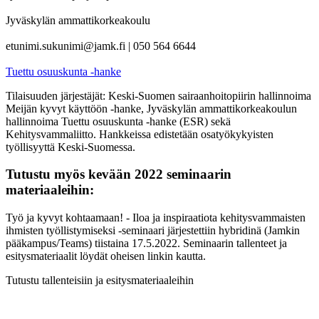
Jyväskylän ammattikorkeakoulu
etunimi.sukunimi@jamk.fi | 050 564 6644
Tuettu osuuskunta -hanke
Tilaisuuden järjestäjät: Keski-Suomen sairaanhoitopiirin hallinnoima
Meijän kyvyt käyttöön -hanke, Jyväskylän ammattikorkeakoulun
hallinnoima Tuettu osuuskunta -hanke (ESR) sekä
Kehitysvammaliitto. Hankkeissa edistetään osatyökykyisten
työllisyyttä Keski-Suomessa.
Tutustu myös kevään 2022 seminaarin
materiaaleihin:
Työ ja kyvyt kohtaamaan! - Iloa ja inspiraatiota kehitysvammaisten
ihmisten työllistymiseksi -seminaari järjestettiin hybridinä (Jamkin
pääkampus/Teams) tiistaina 17.5.2022. Seminaarin tallenteet ja
esitysmateriaalit löydät oheisen linkin kautta.
Tutustu tallenteisiin ja esitysmateriaaleihin