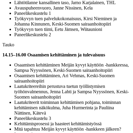
Lähtötilanne kansallinen taso, Jarno Karjalainen, THL
Avauspuheenvuoro, Janne Nissinen, Kela
Paneelikeskustelu 1
Työkyvyn tuen palvelukokonaisuus, Kirsi Nieminen ja
Johanna Kinnunen, Keski-Suomen sairaanhoitopiiri
Työkyvyn tuen tiimi, Eetu Jämsen, Wiitaunioni
Paneelikeskustelu 2
Tauko
14.15–16.00 Osaamisen kehittäminen ja tulevaisuus
Osaamisen kehittäminen Meijän kyvyt käyttöön -hankkeessa,
Sampsa Nyyssönen, Keski-Suomen sairaanhoitopiiri
Osaamisen kehittäminen, Ari Vehmas, Keski-Suomen
sairaanhoitopiiri
Laatukriteereihin perustuva tuetun työllistymisen
työhönvalmennus, Jenna Lahti ja Sampsa Nyyssönen, Keski-
Suomen sairaanhoitopiiri
Laatukriteerit toiminnan kehittämisen pohjana, toiminnan
kehittämisen näkökulma, Juha Hurmerinta ja Pauliina
Nättinen, Kätevä
Paneelikeskustelu 3
Kehittämisprosessi ja haasteet kehittämistyössä
Mitä tapahtuu Meijän kyvyt käyttöön -hankkeen jälkeen?