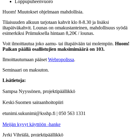
Loppupuheenvuoro
Huom! Muutokset ohjelmaan mahdollisia.
Tilaisuuden alkuun tarjotaan kahvit klo 8-8.30 ja lisäksi
iltapäiväkahvit. Lounas on omakustanteinen, mahdollisuus syödä
esimerkiksi Priimuksella hintaan 8,20€ / lounas.
Voit ilmoittautua joko aamu- tai iltapäivään tai molempiin.
Huom!
Paikan päällä osallistujien maksimimäärä on 103.
Ilmoittautumaan pääset
Webropolissa
.
Seminaari on maksuton.
Lisätietoja:
Sampsa Nyyssönen, projektipäällikkö
Keski-Suomen sairaanhoitopiiri
etunimi.sukunimi@ksshp.fi | 050 563 1331
Meijän kyvyt käyttöön -hanke
Jyrki Vihriälä, projektipäällikkö