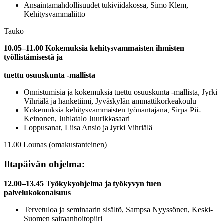
Ansaintamahdollisuudet tukiviidakossa, Simo Klem,
Kehitysvammaliitto
Tauko
10.05–11.00 Kokemuksia kehitysvammaisten ihmisten
työllistämisestä ja
tuettu osuuskunta -mallista
Onnistumisia ja kokemuksia tuettu osuuskunta -mallista, Jyrki
Vihriälä ja hanketiimi, Jyväskylän ammattikorkeakoulu
Kokemuksia kehitysvammaisten työnantajana, Sirpa Pii-
Keinonen, Juhlatalo Juurikkasaari
Loppusanat, Liisa Ansio ja Jyrki Vihriälä
11.00 Lounas (omakustanteinen)
Iltapäivän ohjelma:
12.00–13.45 Työkykyohjelma ja työkyvyn tuen
palvelukokonaisuus
Tervetuloa ja seminaarin sisältö, Sampsa Nyyssönen, Keski-
Suomen sairaanhoitopiiri