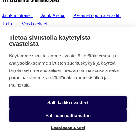
Jamkin intranet
Jamk Arena
Avoimet oppimateriaalit
Help
Verkkolehdet
Pl 207 | 40101 Jyväskylä
puh. +358 20 743 8100
Tietoa sivustolla käytetyistä
fax. +358 14 449 9694
evästeistä
Käytämme sivustollamme evästeitä kerätäksemme ja
analysoidaksemme sivuston suorituskykyä ja käyttöä,
tarjotaksemme sosiaalisen median ominaisuuksia sekä
parantaaksemme ja räätälöidäksemme sisältöä ja
mainoksia.
Salli kaikki evästeet
Salli vain välttämätön
Evästeasetukset