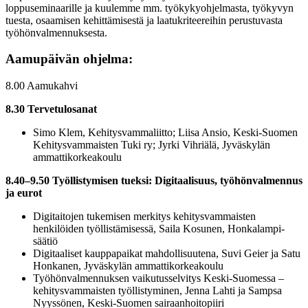
loppuseminaarille ja kuulemme mm. työkykyohjelmasta, työkyvyn
tuesta, osaamisen kehittämisestä ja laatukriteereihin perustuvasta
työhönvalmennuksesta.
Aamupäivän ohjelma:
8.00 Aamukahvi
8.30 Tervetulosanat
Simo Klem, Kehitysvammaliitto; Liisa Ansio, Keski-Suomen
Kehitysvammaisten Tuki ry; Jyrki Vihriälä, Jyväskylän
ammattikorkeakoulu
8.40–9.50 Työllistymisen tueksi: Digitaalisuus, työhönvalmennus
ja eurot
Digitaitojen tukemisen merkitys kehitysvammaisten
henkilöiden työllistämisessä, Saila Kosunen, Honkalampi-
säätiö
Digitaaliset kauppapaikat mahdollisuutena, Suvi Geier ja Satu
Honkanen, Jyväskylän ammattikorkeakoulu
Työhönvalmennuksen vaikutusselvitys Keski-Suomessa –
kehitysvammaisten työllistyminen, Jenna Lahti ja Sampsa
Nyyssönen, Keski-Suomen sairaanhoitopiiri