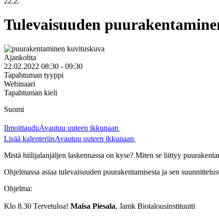
22.2.
Tulevaisuuden puurakentamine
Ajankohta
22.02.2022 08:30 - 09:30
Tapahtuman tyyppi
Webinaari
Tapahtuman kieli
Suomi
Ilmoittaudu
Avautuu uuteen ikkunaan
Lisää kalenteriin
Avautuu uuteen ikkunaan
Mistä hiilijalanjäljen laskennassa on kyse? Miten se liittyy puurakent
Ohjelmassa asiaa tulevaisuuden puurakentamisesta ja sen suunnittelusta
Ohjelma:
Klo 8.30 Tervetuloa!
Maisa Piesala
, Jamk Biotalousinstituutti