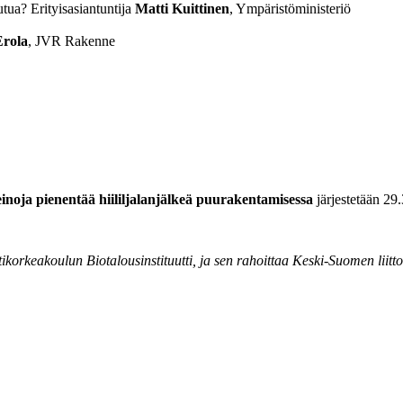
utua? Erityisasiantuntija
Matti Kuittinen
, Ympäristöministeriö
Erola
, JVR Rakenne
noja pienentää hiililjalanjälkeä puurakentamisessa
järjestetään 29.
korkeakoulun Biotalousinstituutti, ja sen rahoittaa Keski-Suomen liitt