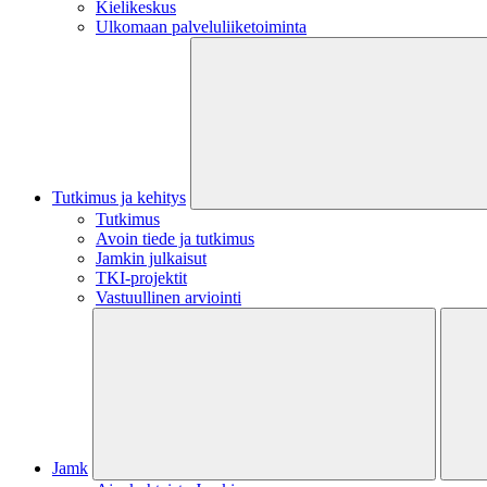
Kielikeskus
Ulkomaan palveluliiketoiminta
Tutkimus ja kehitys
Tutkimus
Avoin tiede ja tutkimus
Jamkin julkaisut
TKI-projektit
Vastuullinen arviointi
Jamk