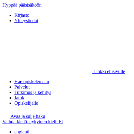
Hyppää pääsisältöön
Kirjasto
Yhteystiedot
Linkki etusivulle
Hae opiskelemaan
Palvelut
Tutkimus ja kehitys
Jamk
Opiskelijalle
Avaa ja sulje haku
Vaihda kieltä, nykyinen kieli:
FI
englanti