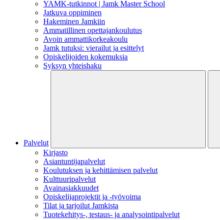
YAMK-tutkinnot | Jamk Master School
Jatkuva oppiminen
Hakeminen Jamkiin
Ammatillinen opettajankoulutus
Avoin ammattikorkeakoulu
Jamk tutuksi: vierailut ja esittelyt
Opiskelijoiden kokemuksia
Syksyn yhteishaku
Palvelut
Kirjasto
Asiantuntijapalvelut
Koulutuksen ja kehittämisen palvelut
Kulttuuripalvelut
Avainasiakkuudet
Opiskelijaprojektit​ ja -työvoima
Tilat ja tarjoilut Jamkista
Tuotekehitys-, testaus- ja analysointipalvelut