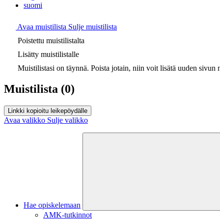
suomi
Avaa muistilista
Sulje muistilista
Poistettu muistilistalta
Lisätty muistilistalle
Muistilistasi on täynnä. Poista jotain, niin voit lisätä uuden sivun m
Muistilista
(0)
Linkki kopioitu leikepöydälle
Avaa valikko
Sulje valikko
Hae opiskelemaan
AMK-tutkinnot