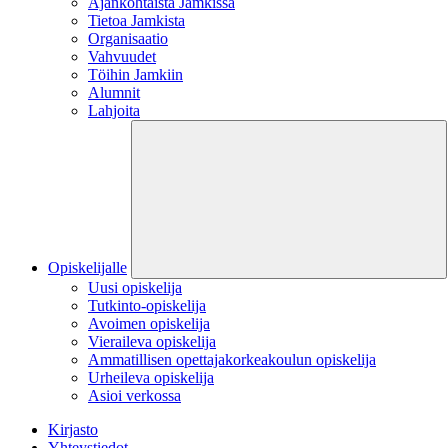
Ajankohtaista Jamkissa
Tietoa Jamkista
Organisaatio
Vahvuudet
Töihin Jamkiin
Alumnit
Lahjoita
Opiskelijalle
Uusi opiskelija
Tutkinto-opiskelija
Avoimen opiskelija
Vieraileva opiskelija
Ammatillisen opettajakorkeakoulun opiskelija
Urheileva opiskelija
Asioi verkossa
Kirjasto
Yhteystiedot