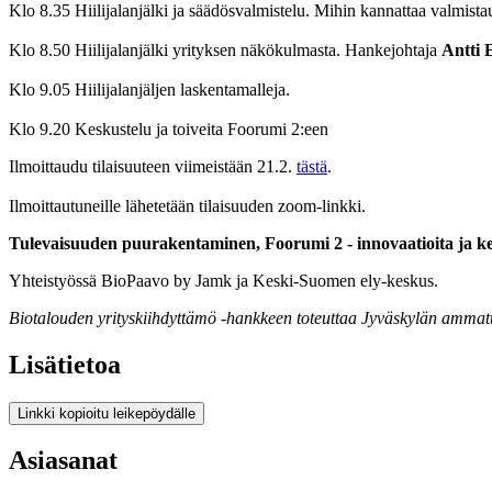
Klo 8.35 Hiilijalanjälki ja säädösvalmistelu. Mihin kannattaa valmista
Klo 8.50 Hiilijalanjälki yrityksen näkökulmasta. Hankejohtaja
Antti 
Klo 9.05 Hiilijalanjäljen laskentamalleja.
Klo 9.20 Keskustelu ja toiveita Foorumi 2:een
Ilmoittaudu tilaisuuteen viimeistään 21.2.
tästä
.
Ilmoittautuneille lähetetään tilaisuuden zoom-linkki.
Tulevaisuuden puurakentaminen, Foorumi 2 - innovaatioita ja kei
Yhteistyössä BioPaavo by Jamk ja Keski-Suomen ely-keskus.
Biotalouden yrityskiihdyttämö -hankkeen toteuttaa Jyväskylän ammatti
Lisätietoa
Linkki kopioitu leikepöydälle
Asiasanat