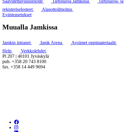
Saavutettavuusseloste
Tietosuoja Jamkissa
Tietosuoja- ja
rekisteriselosteet
Alasottoilmoitus
Evästeasetukset
Muualla Jamkissa
Jamkin intranet
Jamk Arena
Avoimet oppimateriaalit
Help
Verkkolehdet
Pl 207 | 40101 Jyväskylä
puh. +358 20 743 8100
fax. +358 14 449 9694