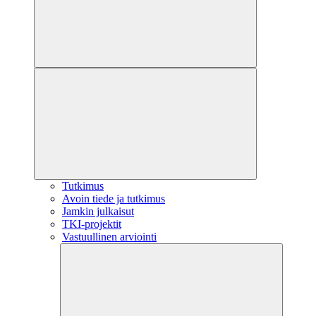
Tutkimus
Avoin tiede ja tutkimus
Jamkin julkaisut
TKI-projektit
Vastuullinen arviointi