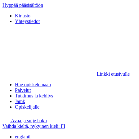
Hyppää pääsisältöön
Kirjasto
Yhteystiedot
Linkki etusivulle
Hae opiskelemaan
Palvelut
Tutkimus ja kehitys
Jamk
Opiskelijalle
Avaa ja sulje haku
Vaihda kieltä, nykyinen kieli:
FI
englanti