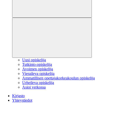
Uusi opiskelija
Tutkinto-opiskelija
Avoimen opiskelija
Vieraileva opiskelija
Ammatillisen opettajakorkeakoulun opiskelija
Urheileva opiskelija
Asioi verkossa
Kirjasto
Yhteystiedot