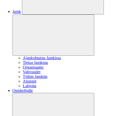
Jamk
Ajankohtaista Jamkissa
Tietoa Jamkista
Organisaatio
Vahvuudet
Töihin Jamkiin
Alumnit
Lahjoita
Opiskelijalle