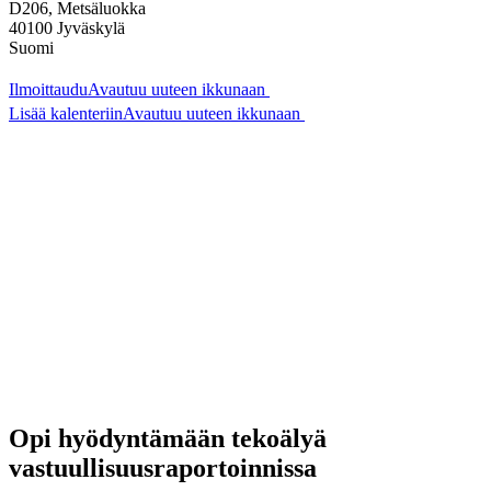
D206, Metsäluokka
40100
Jyväskylä
Suomi
Ilmoittaudu
Avautuu uuteen ikkunaan
Lisää kalenteriin
Avautuu uuteen ikkunaan
Opi hyödyntämään tekoälyä
vastuullisuusraportoinnissa