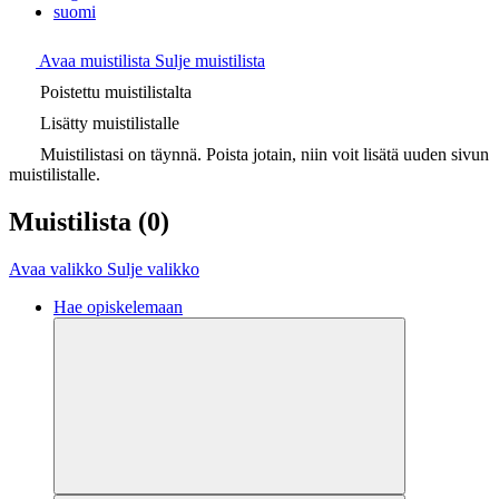
suomi
Avaa muistilista
Sulje muistilista
Poistettu muistilistalta
Lisätty muistilistalle
Muistilistasi on täynnä. Poista jotain, niin voit lisätä uuden sivun
muistilistalle.
Muistilista
(0)
Avaa valikko
Sulje valikko
Hae opiskelemaan