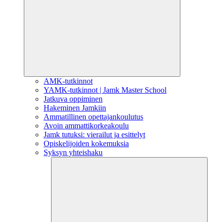
AMK-tutkinnot
YAMK-tutkinnot | Jamk Master School
Jatkuva oppiminen
Hakeminen Jamkiin
Ammatillinen opettajankoulutus
Avoin ammattikorkeakoulu
Jamk tutuksi: vierailut ja esittelyt
Opiskelijoiden kokemuksia
Syksyn yhteishaku