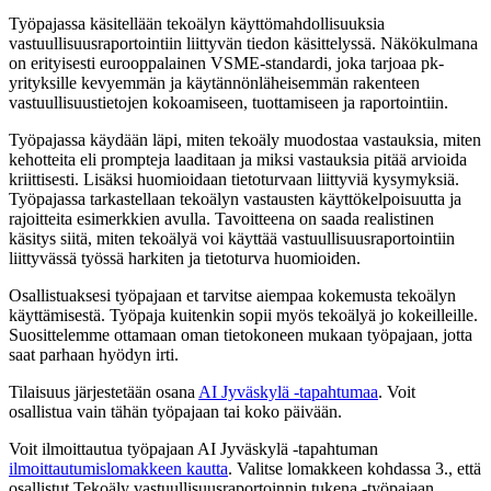
Työpajassa käsitellään tekoälyn käyttömahdollisuuksia
vastuullisuusraportointiin liittyvän tiedon käsittelyssä. Näkökulmana
on erityisesti eurooppalainen VSME-standardi, joka tarjoaa pk-
yrityksille kevyemmän ja käytännönläheisemmän rakenteen
vastuullisuustietojen kokoamiseen, tuottamiseen ja raportointiin.
Työpajassa käydään läpi, miten tekoäly muodostaa vastauksia, miten
kehotteita eli prompteja laaditaan ja miksi vastauksia pitää arvioida
kriittisesti. Lisäksi huomioidaan tietoturvaan liittyviä kysymyksiä.
Työpajassa tarkastellaan tekoälyn vastausten käyttökelpoisuutta ja
rajoitteita esimerkkien avulla. Tavoitteena on saada realistinen
käsitys siitä, miten tekoälyä voi käyttää vastuullisuusraportointiin
liittyvässä työssä harkiten ja tietoturva huomioiden.
Osallistuaksesi työpajaan et tarvitse aiempaa kokemusta tekoälyn
käyttämisestä. Työpaja kuitenkin sopii myös tekoälyä jo kokeilleille.
Suosittelemme ottamaan oman tietokoneen mukaan työpajaan, jotta
saat parhaan hyödyn irti.
Tilaisuus järjestetään osana
AI Jyväskylä -tapahtumaa
. Voit
osallistua vain tähän työpajaan tai koko päivään.
Voit ilmoittautua työpajaan AI Jyväskylä -tapahtuman
ilmoittautumislomakkeen kautta
. Valitse lomakkeen kohdassa 3., että
osallistut Tekoäly vastuullisuusraportoinnin tukena -työpajaan.