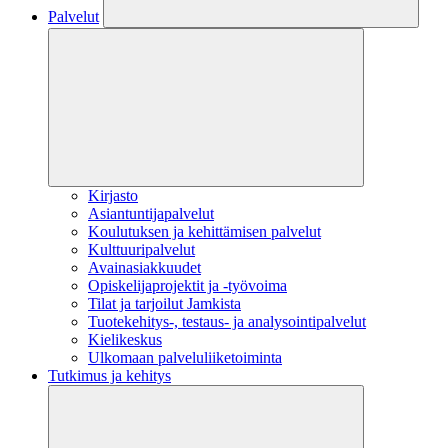
Palvelut
Kirjasto
Asiantuntijapalvelut
Koulutuksen ja kehittämisen palvelut
Kulttuuripalvelut
Avainasiakkuudet
Opiskelijaprojektit​ ja -työvoima
Tilat ja tarjoilut Jamkista
Tuotekehitys-, testaus- ja analysointipalvelut
Kielikeskus
Ulkomaan palveluliiketoiminta
Tutkimus ja kehitys