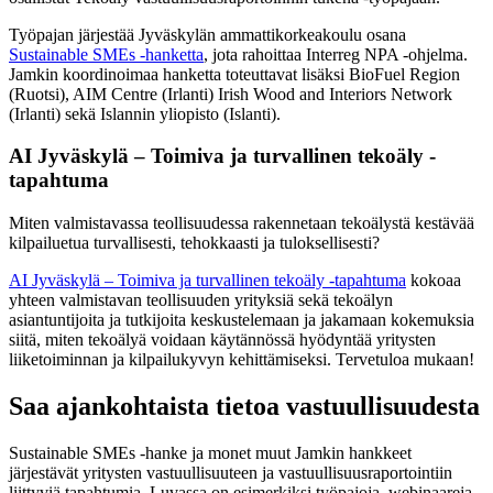
Työpajan järjestää Jyväskylän ammattikorkeakoulu osana
Sustainable SMEs -hanketta
, jota rahoittaa Interreg NPA -ohjelma.
Jamkin koordinoimaa hanketta toteuttavat lisäksi BioFuel Region
(Ruotsi), AIM Centre (Irlanti) Irish Wood and Interiors Network
(Irlanti) sekä Islannin yliopisto (Islanti).
AI Jyväskylä – Toimiva ja turvallinen tekoäly -
tapahtuma
Miten valmistavassa teollisuudessa rakennetaan tekoälystä kestävää
kilpailuetua turvallisesti, tehokkaasti ja tuloksellisesti?
AI Jyväskylä – Toimiva ja turvallinen tekoäly -tapahtuma
kokoaa
yhteen valmistavan teollisuuden yrityksiä sekä tekoälyn
asiantuntijoita ja tutkijoita keskustelemaan ja jakamaan kokemuksia
siitä, miten tekoälyä voidaan käytännössä hyödyntää yritysten
liiketoiminnan ja kilpailukyvyn kehittämiseksi. Tervetuloa mukaan!
Saa ajankohtaista tietoa vastuullisuudesta
Sustainable SMEs -hanke ja monet muut Jamkin hankkeet
järjestävät yritysten vastuullisuuteen ja vastuullisuusraportointiin
liittyviä tapahtumia. Luvassa on esimerkiksi työpajoja, webinaareja