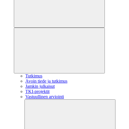
Tutkimus
Avoin tiede ja tutkimus
Jamkin julkaisut
TKI-projektit
Vastuullinen arviointi