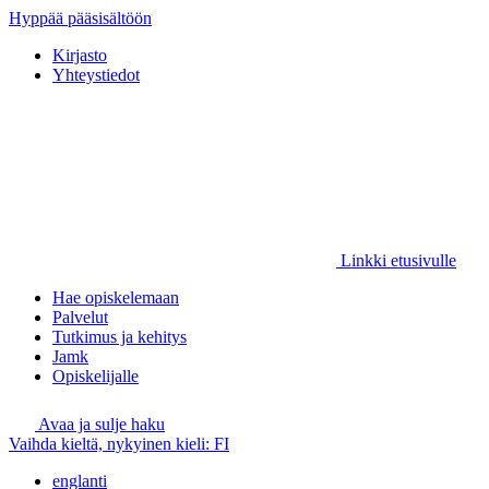
Hyppää pääsisältöön
Kirjasto
Yhteystiedot
Linkki etusivulle
Hae opiskelemaan
Palvelut
Tutkimus ja kehitys
Jamk
Opiskelijalle
Avaa ja sulje haku
Vaihda kieltä, nykyinen kieli:
FI
englanti