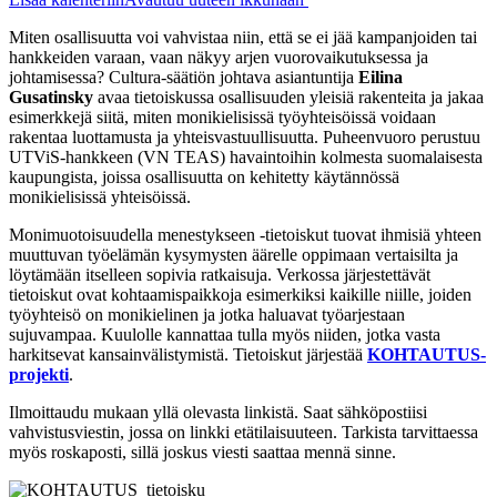
Miten osallisuutta voi vahvistaa niin, että se ei jää kampanjoiden tai
hankkeiden varaan, vaan näkyy arjen vuorovaikutuksessa ja
johtamisessa? Cultura-säätiön johtava asiantuntija
Eilina
Gusatinsky
avaa tietoiskussa osallisuuden yleisiä rakenteita ja jakaa
esimerkkejä siitä, miten monikielisissä työyhteisöissä voidaan
rakentaa luottamusta ja yhteisvastuullisuutta. Puheenvuoro perustuu
UTViS-hankkeen (VN TEAS) havaintoihin kolmesta suomalaisesta
kaupungista, joissa osallisuutta on kehitetty käytännössä
monikielisissä yhteisöissä.
Monimuotoisuudella menestykseen -tietoiskut tuovat ihmisiä yhteen
muuttuvan työelämän kysymysten äärelle oppimaan vertaisilta ja
löytämään itselleen sopivia ratkaisuja. Verkossa järjestettävät
tietoiskut ovat kohtaamispaikkoja esimerkiksi kaikille niille, joiden
työyhteisö on monikielinen ja jotka haluavat työarjestaan
sujuvampaa. Kuulolle kannattaa tulla myös niiden, jotka vasta
harkitsevat kansainvälistymistä. Tietoiskut järjestää
KOHTAUTUS-
projekti
.
Ilmoittaudu mukaan yllä olevasta linkistä. Saat sähköpostiisi
vahvistusviestin, jossa on linkki etätilaisuuteen. Tarkista tarvittaessa
myös roskaposti, sillä joskus viesti saattaa mennä sinne.