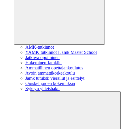
AMK-tutkinnot
YAMK-tutkinnot | Jamk Master School
Jatkuva oppiminen
Hakeminen Jamkiin
Ammatillinen opettajankoulutus
Avoin ammattikorkeakoulu
Jamk tutuksi: vierailut ja esittelyt
Opiskelijoiden kokemuksia
Syksyn yhteishaku