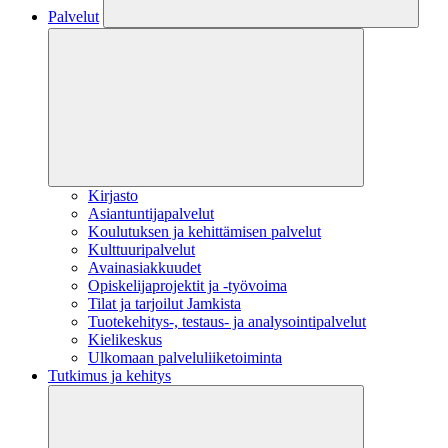
Palvelut
Kirjasto
Asiantuntijapalvelut
Koulutuksen ja kehittämisen palvelut
Kulttuuripalvelut
Avainasiakkuudet
Opiskelijaprojektit​ ja -työvoima
Tilat ja tarjoilut Jamkista
Tuotekehitys-, testaus- ja analysointipalvelut
Kielikeskus
Ulkomaan palveluliiketoiminta
Tutkimus ja kehitys