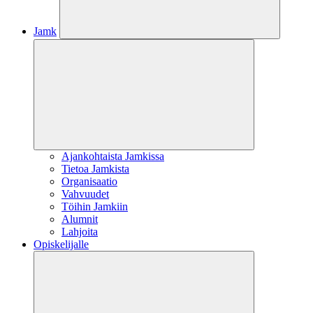
Jamk
Ajankohtaista Jamkissa
Tietoa Jamkista
Organisaatio
Vahvuudet
Töihin Jamkiin
Alumnit
Lahjoita
Opiskelijalle