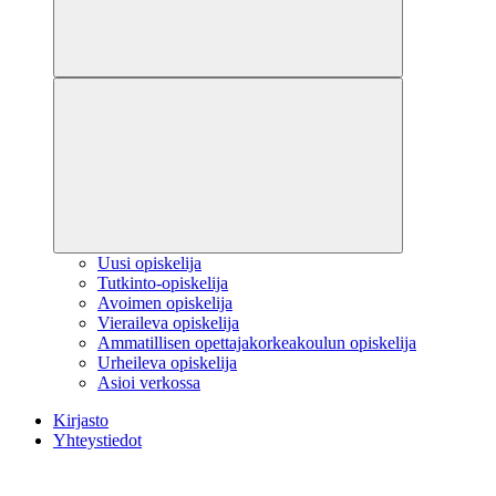
Uusi opiskelija
Tutkinto-opiskelija
Avoimen opiskelija
Vieraileva opiskelija
Ammatillisen opettajakorkeakoulun opiskelija
Urheileva opiskelija
Asioi verkossa
Kirjasto
Yhteystiedot