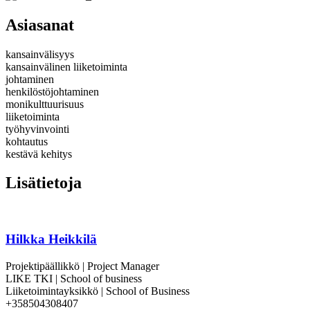
Asiasanat
kansainvälisyys
kansainvälinen liiketoiminta
johtaminen
henkilöstöjohtaminen
monikulttuurisuus
liiketoiminta
työhyvinvointi
kohtautus
kestävä kehitys
Lisätietoja
Hilkka Heikkilä
Projektipäällikkö | Project Manager
LIKE TKI | School of business
Liiketoimintayksikkö | School of Business
+358504308407