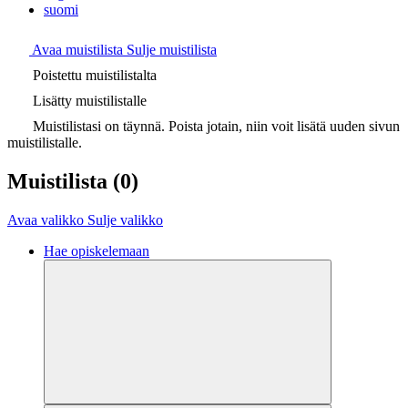
suomi
Avaa muistilista
Sulje muistilista
Poistettu muistilistalta
Lisätty muistilistalle
Muistilistasi on täynnä. Poista jotain, niin voit lisätä uuden sivun
muistilistalle.
Muistilista
(0)
Avaa valikko
Sulje valikko
Hae opiskelemaan