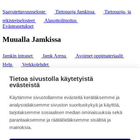
Saavutettavuusseloste
Tietosuoja Jamkissa
Tietosuoja- ja
rekisteriselosteet
Alasottoilmoitus
Evästeasetukset
Muualla Jamkissa
Jamkin intranet
Jamk Arena
Avoimet oppimateriaalit
Help
Verkkolehdet
Pl 207 | 40101 Jyväskylä
puh. +358 20 743 8100
Tietoa sivustolla käytetyistä
fax. +358 14 449 9694
evästeistä
Käytämme sivustollamme evästeitä kerätäksemme ja
analysoidaksemme sivuston suorituskykyä ja käyttöä,
tarjotaksemme sosiaalisen median ominaisuuksia sekä
parantaaksemme ja räätälöidäksemme sisältöä ja
mainoksia.