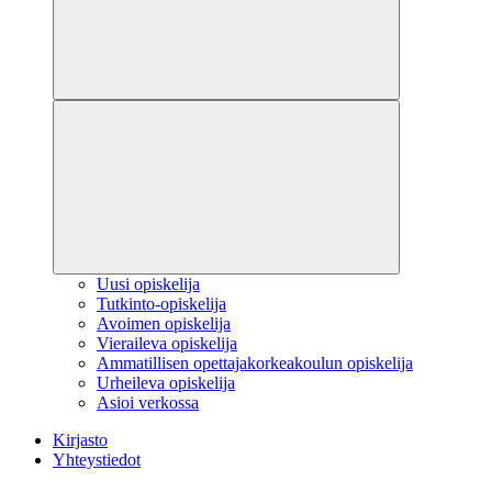
Uusi opiskelija
Tutkinto-opiskelija
Avoimen opiskelija
Vieraileva opiskelija
Ammatillisen opettajakorkeakoulun opiskelija
Urheileva opiskelija
Asioi verkossa
Kirjasto
Yhteystiedot