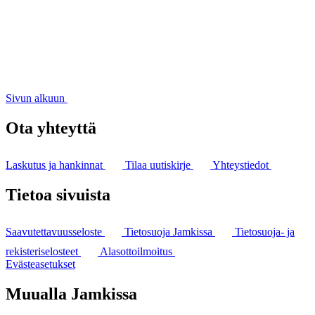
Sivun alkuun
Ota yhteyttä
Laskutus ja hankinnat
Tilaa uutiskirje
Yhteystiedot
Tietoa sivuista
Saavutettavuusseloste
Tietosuoja Jamkissa
Tietosuoja- ja
rekisteriselosteet
Alasottoilmoitus
Evästeasetukset
Muualla Jamkissa