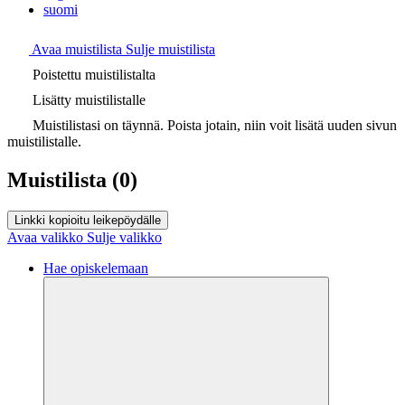
suomi
Avaa muistilista
Sulje muistilista
Poistettu muistilistalta
Lisätty muistilistalle
Muistilistasi on täynnä. Poista jotain, niin voit lisätä uuden sivun
muistilistalle.
Muistilista
(0)
Linkki kopioitu leikepöydälle
Avaa valikko
Sulje valikko
Hae opiskelemaan