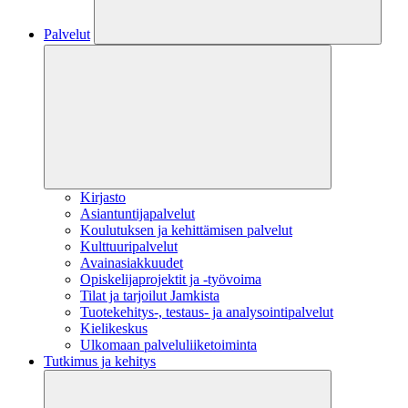
Palvelut
Kirjasto
Asiantuntijapalvelut
Koulutuksen ja kehittämisen palvelut
Kulttuuripalvelut
Avainasiakkuudet
Opiskelijaprojektit​ ja -työvoima
Tilat ja tarjoilut Jamkista
Tuotekehitys-, testaus- ja analysointipalvelut
Kielikeskus
Ulkomaan palveluliiketoiminta
Tutkimus ja kehitys