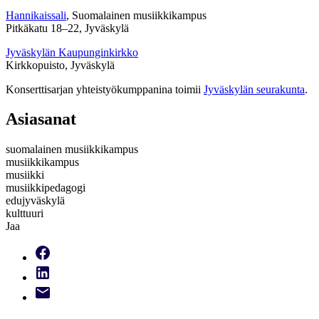
Hannikaissali
, Suomalainen musiikkikampus
Pitkäkatu 18–22, Jyväskylä
Jyväskylän Kaupunginkirkko
Kirkkopuisto, Jyväskylä
Konserttisarjan yhteistyökumppanina toimii
Jyväskylän seurakunta
.
Asiasanat
suomalainen musiikkikampus
musiikkikampus
musiikki
musiikkipedagogi
edujyväskylä
kulttuuri
Jaa