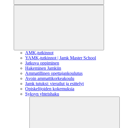
AMK-tutkinnot
YAMK-tutkinnot | Jamk Master School
Jatkuva oppiminen
Hakeminen Jamkiin
Ammatillinen opettajankoulutus
Avoin ammattikorkeakoulu
Jamk tutuksi: vierailut ja esittelyt
Opiskelijoiden kokemuksia
Syksyn yhteishaku