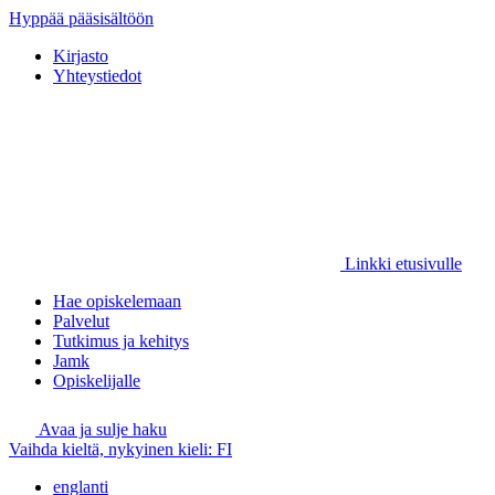
Hyppää pääsisältöön
Kirjasto
Yhteystiedot
Linkki etusivulle
Hae opiskelemaan
Palvelut
Tutkimus ja kehitys
Jamk
Opiskelijalle
Avaa ja sulje haku
Vaihda kieltä, nykyinen kieli:
FI
englanti