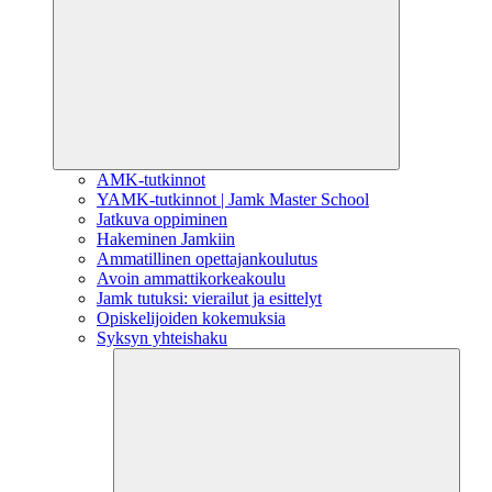
AMK-tutkinnot
YAMK-tutkinnot | Jamk Master School
Jatkuva oppiminen
Hakeminen Jamkiin
Ammatillinen opettajankoulutus
Avoin ammattikorkeakoulu
Jamk tutuksi: vierailut ja esittelyt
Opiskelijoiden kokemuksia
Syksyn yhteishaku