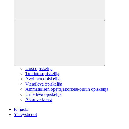
Uusi opiskelija
Tutkinto-opiskelija
Avoimen opiskelija
Vieraileva opiskelija
Ammatillisen opettajakorkeakoulun opiskelija
Urheileva opiskelija
Asioi verkossa
Kirjasto
Yhteystiedot