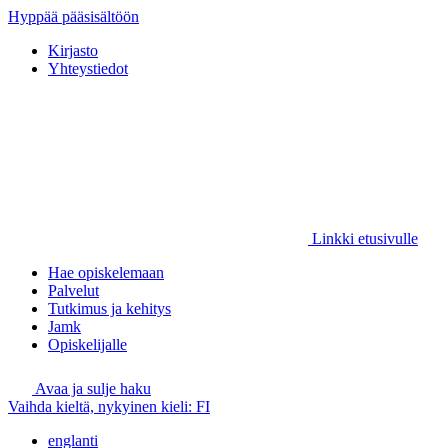
Hyppää pääsisältöön
Kirjasto
Yhteystiedot
Linkki etusivulle
Hae opiskelemaan
Palvelut
Tutkimus ja kehitys
Jamk
Opiskelijalle
Avaa ja sulje haku
Vaihda kieltä, nykyinen kieli:
FI
englanti