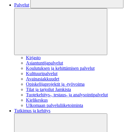
Palvelut
Kirjasto
Asiantuntijapalvelut
Koulutuksen ja kehittämisen palvelut
Kulttuuripalvelut
Avainasiakkuudet
Opiskelijaprojektit​ ja -työvoima
Tilat ja tarjoilut Jamkista
Tuotekehitys-, testaus- ja analysointipalvelut
Kielikeskus
Ulkomaan palveluliiketoiminta
Tutkimus ja kehitys