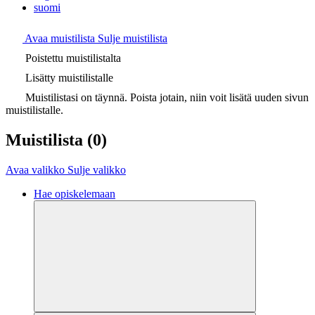
suomi
Avaa muistilista
Sulje muistilista
Poistettu muistilistalta
Lisätty muistilistalle
Muistilistasi on täynnä. Poista jotain, niin voit lisätä uuden sivun
muistilistalle.
Muistilista
(0)
Avaa valikko
Sulje valikko
Hae opiskelemaan