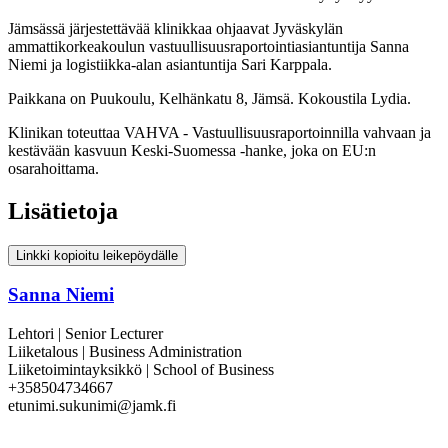
Jämsässä järjestettävää klinikkaa ohjaavat Jyväskylän
ammattikorkeakoulun vastuullisuusraportointiasiantuntija Sanna
Niemi ja logistiikka-alan asiantuntija Sari Karppala.
Paikkana on
Puukoulu, Kelhänkatu 8, Jämsä. Kokoustila Lydia.
Klinikan toteuttaa
VAHVA - Vastuullisuusraportoinnilla vahvaan ja
kestävään kasvuun Keski-Suomessa -hanke, joka on EU:n
osarahoittama.
Lisätietoja
Linkki kopioitu leikepöydälle
Sanna Niemi
Lehtori | Senior Lecturer
Liiketalous | Business Administration
Liiketoimintayksikkö | School of Business
+358504734667
etunimi.sukunimi@jamk.fi