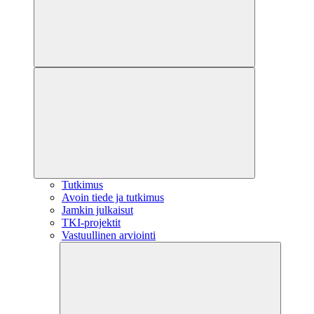
Tutkimus
Avoin tiede ja tutkimus
Jamkin julkaisut
TKI-projektit
Vastuullinen arviointi