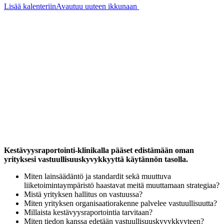
Lisää kalenteriin
Avautuu uuteen ikkunaan
Kestävyysraportointi-klinikalla pääset edistämään oman
yrityksesi vastuullisuuskyvykkyyttä käytännön tasolla.
Miten lainsäädäntö ja standardit sekä muuttuva
liiketoimintaympäristö haastavat meitä muuttamaan strategiaa?
Mistä yrityksen hallitus on vastuussa?
Miten yrityksen organisaatiorakenne palvelee vastuullisuutta?
Millaista kestävyysraportointia tarvitaan?
Miten tiedon kanssa edetään vastuullisuuskyvykkyyteen?