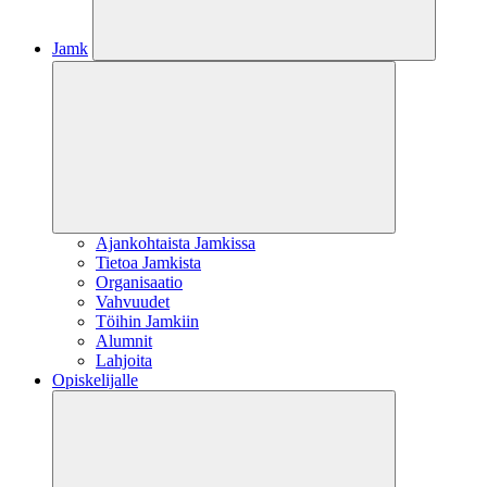
Jamk
Ajankohtaista Jamkissa
Tietoa Jamkista
Organisaatio
Vahvuudet
Töihin Jamkiin
Alumnit
Lahjoita
Opiskelijalle