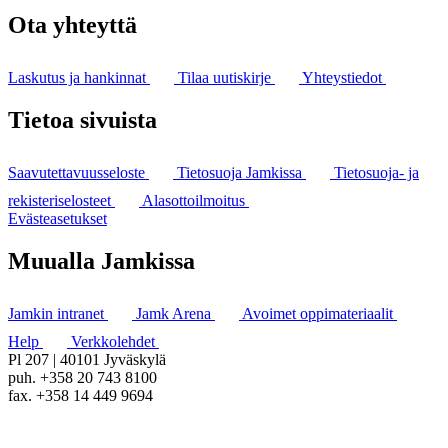
Ota yhteyttä
Laskutus ja hankinnat
Tilaa uutiskirje
Yhteystiedot
Tietoa sivuista
Saavutettavuusseloste
Tietosuoja Jamkissa
Tietosuoja- ja
rekisteriselosteet
Alasottoilmoitus
Evästeasetukset
Muualla Jamkissa
Jamkin intranet
Jamk Arena
Avoimet oppimateriaalit
Help
Verkkolehdet
Pl 207 | 40101 Jyväskylä
puh. +358 20 743 8100
fax. +358 14 449 9694