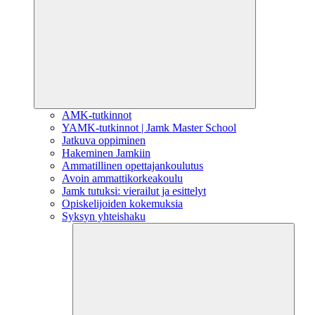
AMK-tutkinnot
YAMK-tutkinnot | Jamk Master School
Jatkuva oppiminen
Hakeminen Jamkiin
Ammatillinen opettajankoulutus
Avoin ammattikorkeakoulu
Jamk tutuksi: vierailut ja esittelyt
Opiskelijoiden kokemuksia
Syksyn yhteishaku