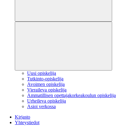
Uusi opiskelija
Tutkinto-opiskelija
Avoimen opiskelija
Vieraileva opiskelija
Ammatillisen opettajakorkeakoulun opiskelija
Urheileva opiskelija
Asioi verkossa
Kirjasto
Yhteystiedot