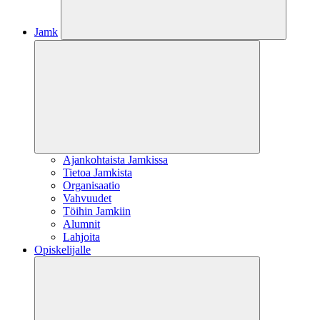
Jamk
Ajankohtaista Jamkissa
Tietoa Jamkista
Organisaatio
Vahvuudet
Töihin Jamkiin
Alumnit
Lahjoita
Opiskelijalle