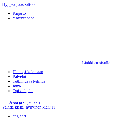
Hyppää pääsisältöön
Kirjasto
Yhteystiedot
Linkki etusivulle
Hae opiskelemaan
Palvelut
Tutkimus ja kehitys
Jamk
Opiskelijalle
Avaa ja sulje haku
Vaihda kieltä, nykyinen kieli:
FI
englanti