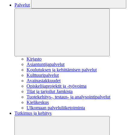
Palvelut
Kirjasto
Asiantuntijapalvelut
Koulutuksen ja kehittämisen palvelut
Kulttuuripalvelut
Avainasiakkuudet
Opiskelijaprojektit​ ja -työvoima
Tilat ja tarjoilut Jamkista
Tuotekehitys-, testaus- ja analysointipalvelut
Kielikeskus
Ulkomaan palveluliiketoiminta
Tutkimus ja kehitys