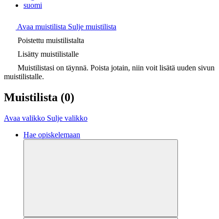
suomi
Avaa muistilista
Sulje muistilista
Poistettu muistilistalta
Lisätty muistilistalle
Muistilistasi on täynnä. Poista jotain, niin voit lisätä uuden sivun
muistilistalle.
Muistilista
(0)
Avaa valikko
Sulje valikko
Hae opiskelemaan