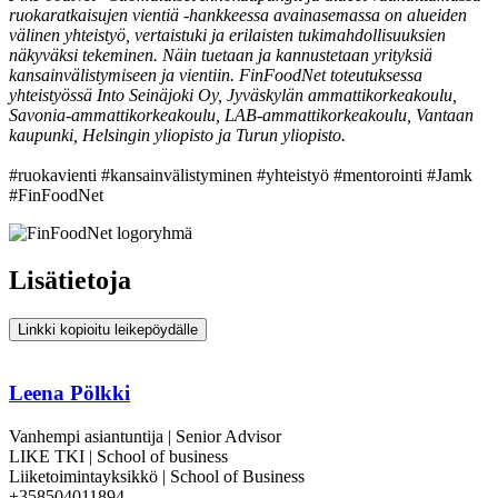
ruokaratkaisujen vientiä -hankkeessa avainasemassa on alueiden
välinen yhteistyö, vertaistuki ja erilaisten tukimahdollisuuksien
näkyväksi tekeminen. Näin tuetaan ja kannustetaan yrityksiä
kansainvälistymiseen ja vientiin. FinFoodNet toteutuksessa
yhteistyössä Into Seinäjoki Oy, Jyväskylän ammattikorkeakoulu,
Savonia-ammattikorkeakoulu, LAB-ammattikorkeakoulu, Vantaan
kaupunki, Helsingin yliopisto ja Turun yliopisto.
#ruokavienti #kansainvälistyminen #yhteistyö #mentorointi #Jamk
#FinFoodNet
Lisätietoja
Linkki kopioitu leikepöydälle
Leena Pölkki
Vanhempi asiantuntija | Senior Advisor
LIKE TKI | School of business
Liiketoimintayksikkö | School of Business
+358504011894