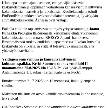
Klubitapaamisten ajatuksena on, että yrittäjät pääsevät
keskustelemaan ja oppimaan vertaistensa kanssa vientiin liittyvistä
kokemuksista, haasteista ja ratkaisuista. Koollekutsujana toimii
FinFoodNet-hankkeen keskisuomalainen toteuttaja, Jyväskylän
ammattikorkeakoulu. Äänessä ovat yrittäjät.
Paikalla elokuun tapaamisessa on myös yritysasiantuntija
Jaana
Puhakka
ProAgria Itä-Suomesta kertomassa elintarvikeviennin
kokemuksista muun muassa BIOSYS Japani -hankkeessa.
Ensimmäisessä ruokavientiklubin tapaamisessa Jukolan Juustolla
keskustelu oli vilkasta, ja yrittäjät totesivat yksimielisesti, että
yhteistyötä tarvitaan.
Yrittäjien oma viennin ja kansainvälistymisen
kohtaamispaikka, Keski-Suomen ruokavientiklubi II
maanantaina 25.8.2025 klo 13-15.
Paikka Jyväs-Hamppu,
Antinniementie 1, Laukaa (Tertan Kahvila & Puoti).
Ilmoittautumiset 21.7.2025 klo 12 mennessä, linkki ylempänä
sivulla.
Maksuton tilaisuus on avoin kaikille ruokaviennistä kiinnostuneille,
tervetuloa!
FinFoodNet - Suomalaiset Innokaupungit ja alueet vauhdittamassa