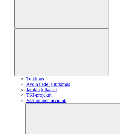
Tutkimus
Avoin tiede ja tutkimus
Jamkin julkaisut
TKI-projektit
Vastuullinen arviointi