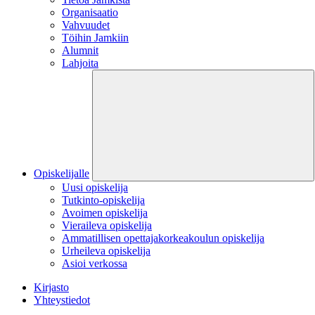
Organisaatio
Vahvuudet
Töihin Jamkiin
Alumnit
Lahjoita
Opiskelijalle
Uusi opiskelija
Tutkinto-opiskelija
Avoimen opiskelija
Vieraileva opiskelija
Ammatillisen opettajakorkeakoulun opiskelija
Urheileva opiskelija
Asioi verkossa
Kirjasto
Yhteystiedot