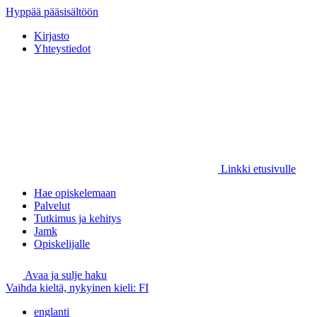
Hyppää pääsisältöön
Kirjasto
Yhteystiedot
Linkki etusivulle
Hae opiskelemaan
Palvelut
Tutkimus ja kehitys
Jamk
Opiskelijalle
Avaa ja sulje haku
Vaihda kieltä, nykyinen kieli:
FI
englanti