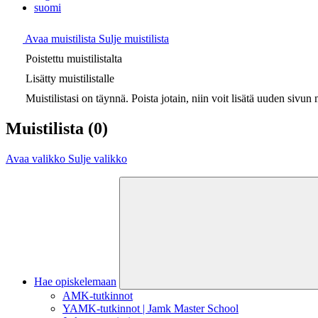
suomi
Avaa muistilista
Sulje muistilista
Poistettu muistilistalta
Lisätty muistilistalle
Muistilistasi on täynnä. Poista jotain, niin voit lisätä uuden sivun m
Muistilista
(0)
Avaa valikko
Sulje valikko
Hae opiskelemaan
AMK-tutkinnot
YAMK-tutkinnot | Jamk Master School