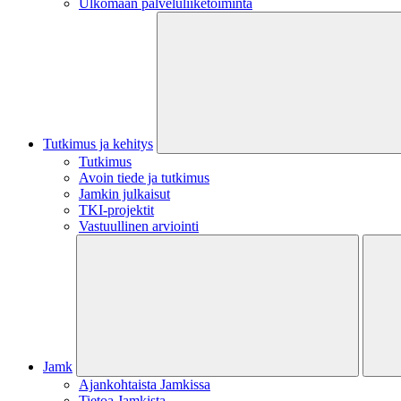
Ulkomaan palveluliiketoiminta
Tutkimus ja kehitys
Tutkimus
Avoin tiede ja tutkimus
Jamkin julkaisut
TKI-projektit
Vastuullinen arviointi
Jamk
Ajankohtaista Jamkissa
Tietoa Jamkista