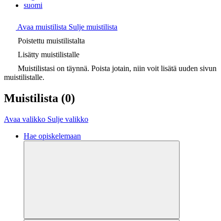
suomi
Avaa muistilista
Sulje muistilista
Poistettu muistilistalta
Lisätty muistilistalle
Muistilistasi on täynnä. Poista jotain, niin voit lisätä uuden sivun
muistilistalle.
Muistilista
(0)
Avaa valikko
Sulje valikko
Hae opiskelemaan