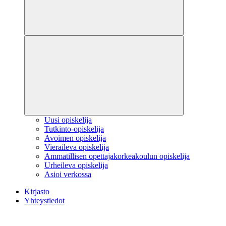
Uusi opiskelija
Tutkinto-opiskelija
Avoimen opiskelija
Vieraileva opiskelija
Ammatillisen opettajakorkeakoulun opiskelija
Urheileva opiskelija
Asioi verkossa
Kirjasto
Yhteystiedot