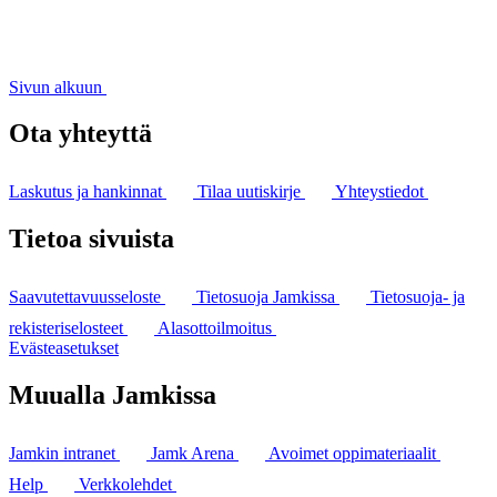
Sivun alkuun
Ota yhteyttä
Laskutus ja hankinnat
Tilaa uutiskirje
Yhteystiedot
Tietoa sivuista
Saavutettavuusseloste
Tietosuoja Jamkissa
Tietosuoja- ja
rekisteriselosteet
Alasottoilmoitus
Evästeasetukset
Muualla Jamkissa
Jamkin intranet
Jamk Arena
Avoimet oppimateriaalit
Help
Verkkolehdet