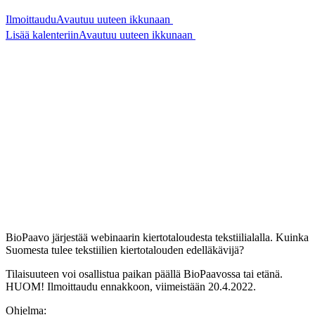
Ilmoittaudu
Avautuu uuteen ikkunaan
Lisää kalenteriin
Avautuu uuteen ikkunaan
BioPaavo järjestää webinaarin kiertotaloudesta tekstiilialalla. Kuinka
Suomesta tulee tekstiilien kiertotalouden edelläkävijä?
Tilaisuuteen voi osallistua paikan päällä BioPaavossa tai etänä.
HUOM! Ilmoittaudu ennakkoon, viimeistään 20.4.2022.
Ohjelma: