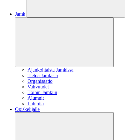
Jamk
Ajankohtaista Jamkissa
Tietoa Jamkista
Organisaatio
Vahvuudet
Töihin Jamkiin
Alumnit
Lahjoita
Opiskelijalle