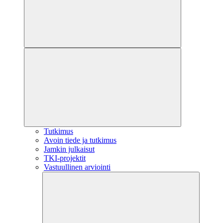
Tutkimus
Avoin tiede ja tutkimus
Jamkin julkaisut
TKI-projektit
Vastuullinen arviointi