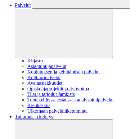
Palvelut
Kirjasto
Asiantuntijapalvelut
Koulutuksen ja kehittämisen palvelut
Kulttuuripalvelut
Avainasiakkuudet
Opiskelijaprojektit​ ja -työvoima
Tilat ja tarjoilut Jamkista
Tuotekehitys-, testaus- ja analysointipalvelut
Kielikeskus
Ulkomaan palveluliiketoiminta
Tutkimus ja kehitys