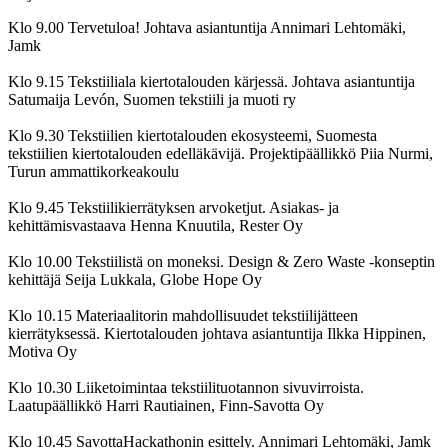
Klo 9.00 Tervetuloa! Johtava asiantuntija Annimari Lehtomäki,
Jamk
Klo 9.15 Tekstiiliala kiertotalouden kärjessä. Johtava asiantuntija
Satumaija Levón, Suomen tekstiili ja muoti ry
Klo 9.30 Tekstiilien kiertotalouden ekosysteemi, Suomesta
tekstiilien kiertotalouden edelläkävijä. Projektipäällikkö Piia Nurmi,
Turun ammattikorkeakoulu
Klo 9.45 Tekstiilikierrätyksen arvoketjut. Asiakas- ja
kehittämisvastaava Henna Knuutila, Rester Oy
Klo 10.00 Tekstiilistä on moneksi. Design & Zero Waste -konseptin
kehittäjä Seija Lukkala, Globe Hope Oy
Klo 10.15 Materiaalitorin mahdollisuudet tekstiilijätteen
kierrätyksessä. Kiertotalouden johtava asiantuntija Ilkka Hippinen,
Motiva Oy
Klo 10.30 Liiketoimintaa tekstiilituotannon sivuvirroista.
Laatupäällikkö Harri Rautiainen, Finn-Savotta Oy
Klo 10.45 SavottaHackathonin esittely. Annimari Lehtomäki, Jamk