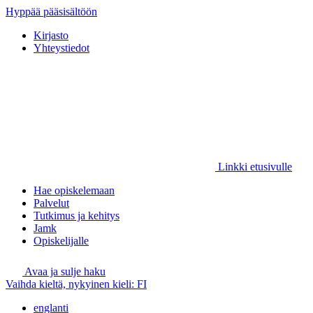
Hyppää pääsisältöön
Kirjasto
Yhteystiedot
Linkki etusivulle
Hae opiskelemaan
Palvelut
Tutkimus ja kehitys
Jamk
Opiskelijalle
Avaa ja sulje haku
Vaihda kieltä, nykyinen kieli:
FI
englanti