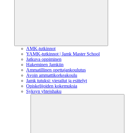
AMK-tutkinnot
YAMK-tutkinnot | Jamk Master School
Jatkuva oppiminen
Hakeminen Jamkiin
Ammatillinen opettajankoulutus
Avoin ammattikorkeakoulu
Jamk tutuksi: vierailut ja esittelyt
Opiskelijoiden kokemuksia
Syksyn yhteishaku