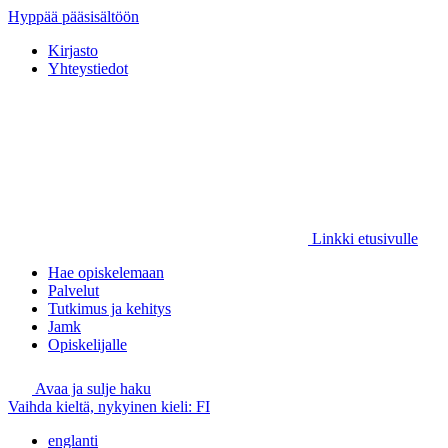
Hyppää pääsisältöön
Kirjasto
Yhteystiedot
Linkki etusivulle
Hae opiskelemaan
Palvelut
Tutkimus ja kehitys
Jamk
Opiskelijalle
Avaa ja sulje haku
Vaihda kieltä, nykyinen kieli:
FI
englanti