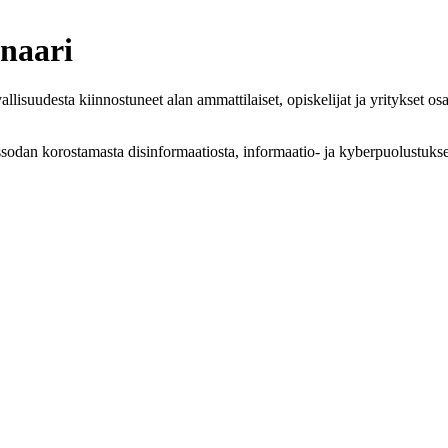
inaari
uudesta kiinnostuneet alan ammattilaiset, opiskelijat ja yritykset osa
sodan korostamasta disinformaatiosta, informaatio- ja kyberpuolustuk