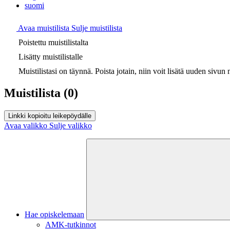
suomi
Avaa muistilista
Sulje muistilista
Poistettu muistilistalta
Lisätty muistilistalle
Muistilistasi on täynnä. Poista jotain, niin voit lisätä uuden sivun m
Muistilista
(0)
Linkki kopioitu leikepöydälle
Avaa valikko
Sulje valikko
Hae opiskelemaan
AMK-tutkinnot