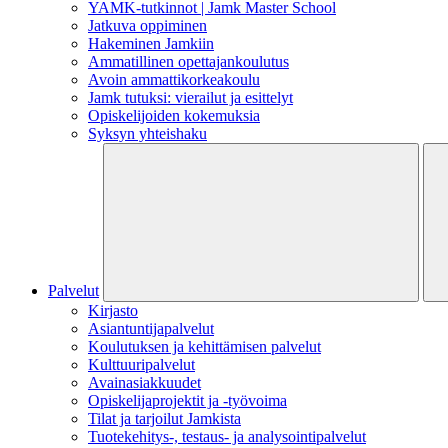
YAMK-tutkinnot | Jamk Master School
Jatkuva oppiminen
Hakeminen Jamkiin
Ammatillinen opettajankoulutus
Avoin ammattikorkeakoulu
Jamk tutuksi: vierailut ja esittelyt
Opiskelijoiden kokemuksia
Syksyn yhteishaku
Palvelut
Kirjasto
Asiantuntijapalvelut
Koulutuksen ja kehittämisen palvelut
Kulttuuripalvelut
Avainasiakkuudet
Opiskelijaprojektit​ ja -työvoima
Tilat ja tarjoilut Jamkista
Tuotekehitys-, testaus- ja analysointipalvelut