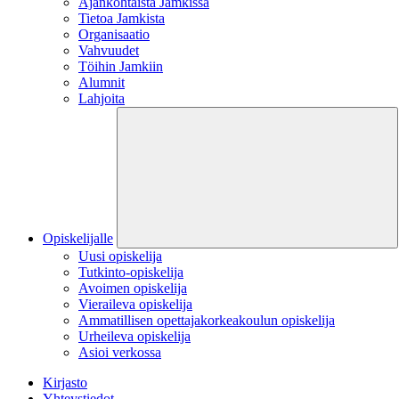
Ajankohtaista Jamkissa
Tietoa Jamkista
Organisaatio
Vahvuudet
Töihin Jamkiin
Alumnit
Lahjoita
Opiskelijalle
Uusi opiskelija
Tutkinto-opiskelija
Avoimen opiskelija
Vieraileva opiskelija
Ammatillisen opettajakorkeakoulun opiskelija
Urheileva opiskelija
Asioi verkossa
Kirjasto
Yhteystiedot