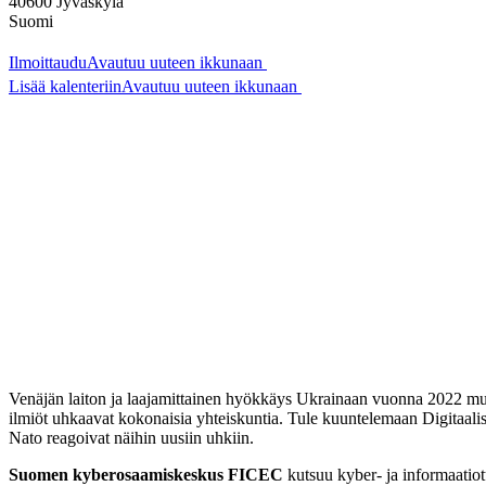
40600
Jyväskylä
Suomi
Ilmoittaudu
Avautuu uuteen ikkunaan
Lisää kalenteriin
Avautuu uuteen ikkunaan
Venäjän laiton ja laajamittainen hyökkäys Ukrainaan vuonna 2022 muut
ilmiöt uhkaavat kokonaisia yhteiskuntia. Tule kuuntelemaan Digitaalis
Nato reagoivat näihin uusiin uhkiin.
Suomen kyberosaamiskeskus FICEC
kutsuu kyber- ja informaatiot