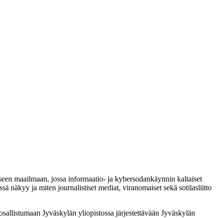
seen maailmaan, jossa informaatio- ja kybersodankäynnin kaltaiset
 näkyy ja miten journalistiset mediat, viranomaiset sekä sotilasliitto
t osallistumaan Jyväskylän yliopistossa järjestettävään Jyväskylän