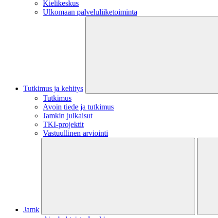
Kielikeskus
Ulkomaan palveluliiketoiminta
Tutkimus ja kehitys
Tutkimus
Avoin tiede ja tutkimus
Jamkin julkaisut
TKI-projektit
Vastuullinen arviointi
Jamk