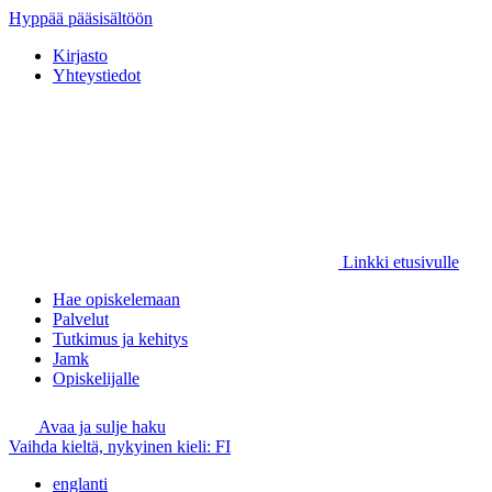
Hyppää pääsisältöön
Kirjasto
Yhteystiedot
Linkki etusivulle
Hae opiskelemaan
Palvelut
Tutkimus ja kehitys
Jamk
Opiskelijalle
Avaa ja sulje haku
Vaihda kieltä, nykyinen kieli:
FI
englanti