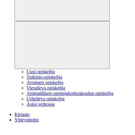
Uusi opiskelija
Tutkinto-opiskelija
Avoimen opiskelija
Vieraileva opiskelija
Ammatillisen opettajakorkeakoulun opiskelija
Urheileva opiskelija
Asioi verkossa
Kirjasto
Yhteystiedot