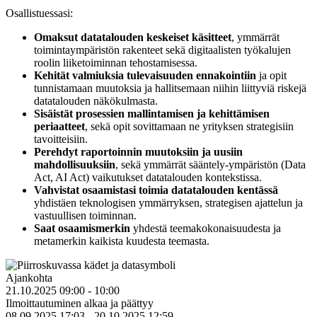
Osallistuessasi:
Omaksut datatalouden keskeiset käsitteet
, ymmärrät
toimintaympäristön rakenteet sekä digitaalisten työkalujen
roolin liiketoiminnan tehostamisessa.
Kehität valmiuksia tulevaisuuden ennakointiin
ja opit
tunnistamaan muutoksia ja hallitsemaan niihin liittyviä riskejä
datatalouden näkökulmasta.
Sisäistät prosessien mallintamisen ja kehittämisen
periaatteet
, sekä opit sovittamaan ne yrityksen strategisiin
tavoitteisiin.
Perehdyt raportoinnin muutoksiin ja uusiin
mahdollisuuksiin
, sekä ymmärrät sääntely-ympäristön (Data
Act, AI Act) vaikutukset datatalouden kontekstissa.
Vahvistat osaamistasi toimia datatalouden kentässä
yhdistäen teknologisen ymmärryksen, strategisen ajattelun ja
vastuullisen toiminnan.
Saat osaamismerkin
yhdestä teemakokonaisuudesta ja
metamerkin kaikista kuudesta teemasta.
Ajankohta
21.10.2025 09:00 - 10:00
Ilmoittautuminen alkaa ja päättyy
08.09.2025 17:03 - 20.10.2025 12:59