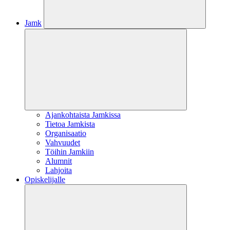
Jamk
Ajankohtaista Jamkissa
Tietoa Jamkista
Organisaatio
Vahvuudet
Töihin Jamkiin
Alumnit
Lahjoita
Opiskelijalle