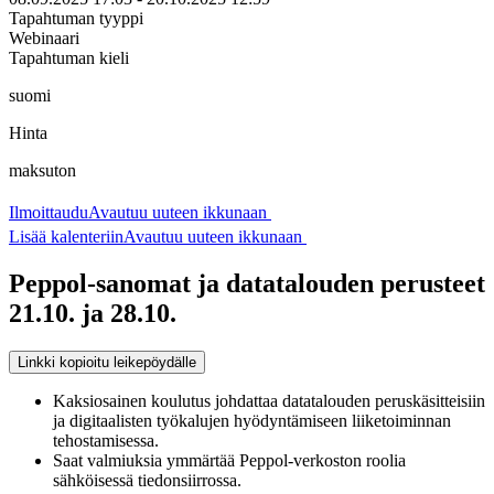
Tapahtuman tyyppi
Webinaari
Tapahtuman kieli
suomi
Hinta
maksuton
Ilmoittaudu
Avautuu uuteen ikkunaan
Lisää kalenteriin
Avautuu uuteen ikkunaan
Peppol-sanomat ja datatalouden perusteet
21.10. ja 28.10.
Linkki kopioitu leikepöydälle
Kaksiosainen koulutus johdattaa datatalouden peruskäsitteisiin
ja digitaalisten työkalujen hyödyntämiseen liiketoiminnan
tehostamisessa.
Saat valmiuksia ymmärtää Peppol-verkoston roolia
sähköisessä tiedonsiirrossa.