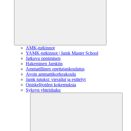
AMK-tutkinnot
YAMK-tutkinnot | Jamk Master School
Jatkuva oppiminen
Hakeminen Jamkiin
Ammatillinen opettajankoulutus
Avoin ammattikorkeakoulu
Jamk tutuksi: vierailut ja esittelyt
Opiskelijoiden kokemuksia
Syksyn yhteishaku