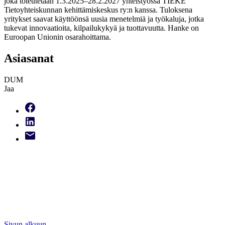
joka toteutetaan 1.3.2025–28.2.2027 yhteistyössä TIEKE
Tietoyhteiskunnan kehittämiskeskus ry:n kanssa. Tuloksena
yritykset saavat käyttöönsä uusia menetelmiä ja työkaluja, jotka
tukevat innovaatioita, kilpailukykyä ja tuottavuutta. Hanke on
Euroopan Unionin osarahoittama.
Asiasanat
DUM
Jaa
Sivun alkuun