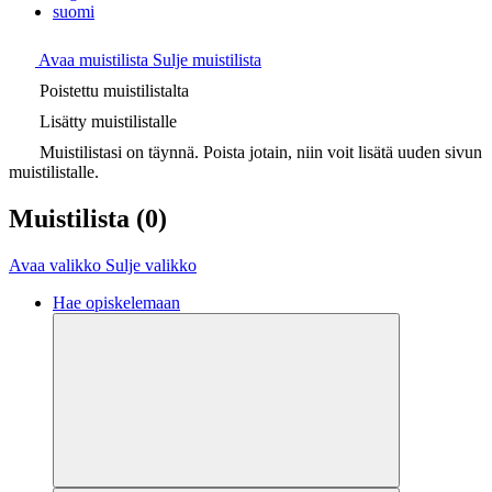
suomi
Avaa muistilista
Sulje muistilista
Poistettu muistilistalta
Lisätty muistilistalle
Muistilistasi on täynnä. Poista jotain, niin voit lisätä uuden sivun
muistilistalle.
Muistilista
(0)
Avaa valikko
Sulje valikko
Hae opiskelemaan