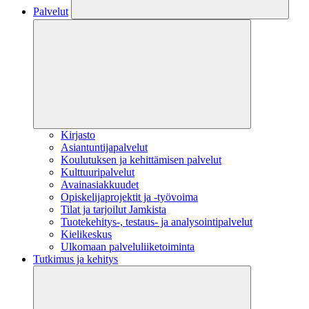
Palvelut
Kirjasto
Asiantuntijapalvelut
Koulutuksen ja kehittämisen palvelut
Kulttuuripalvelut
Avainasiakkuudet
Opiskelijaprojektit​ ja -työvoima
Tilat ja tarjoilut Jamkista
Tuotekehitys-, testaus- ja analysointipalvelut
Kielikeskus
Ulkomaan palveluliiketoiminta
Tutkimus ja kehitys