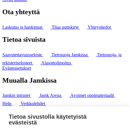
Ota yhteyttä
Laskutus ja hankinnat
Tilaa uutiskirje
Yhteystiedot
Tietoa sivuista
Saavutettavuusseloste
Tietosuoja Jamkissa
Tietosuoja- ja
rekisteriselosteet
Alasottoilmoitus
Evästeasetukset
Muualla Jamkissa
Jamkin intranet
Jamk Arena
Avoimet oppimateriaalit
Help
Verkkolehdet
Pl 207 | 40101 Jyväskylä
puh. +358 20 743 8100
Tietoa sivustolla käytetyistä
fax. +358 14 449 9694
evästeistä