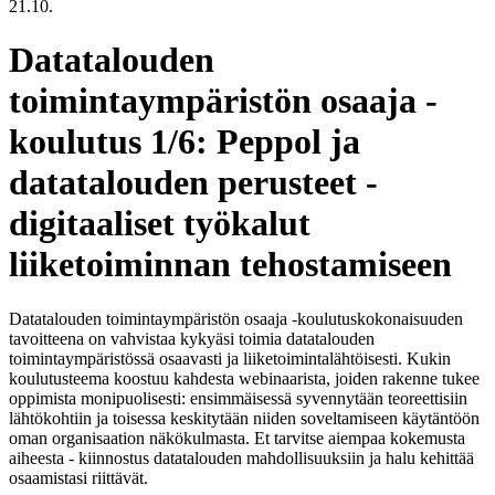
21.10.
Datatalouden
toimintaympäristön osaaja -
koulutus 1/6: Peppol ja
datatalouden perusteet -
digitaaliset työkalut
liiketoiminnan tehostamiseen
Datatalouden toimintaympäristön osaaja -koulutuskokonaisuuden
tavoitteena on vahvistaa kykyäsi toimia datatalouden
toimintaympäristössä osaavasti ja liiketoimintalähtöisesti. Kukin
koulutusteema koostuu kahdesta webinaarista, joiden rakenne tukee
oppimista monipuolisesti: ensimmäisessä syvennytään teoreettisiin
lähtökohtiin ja toisessa keskitytään niiden soveltamiseen käytäntöön
oman organisaation näkökulmasta. Et tarvitse aiempaa kokemusta
aiheesta - kiinnostus datatalouden mahdollisuuksiin ja halu kehittää
osaamistasi riittävät.