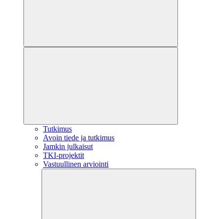
Tutkimus
Avoin tiede ja tutkimus
Jamkin julkaisut
TKI-projektit
Vastuullinen arviointi