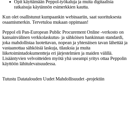
Opit käyttämään Peppol-työkaluja ja muita digitaalisia
ratkaisuja käytännön esimerkkien kautta.
Kun olet osallistunut kumpaankin webinaariin, saat suorituksesta
osaamismerkin. Tervetuloa mukaan oppimaan!
Peppol eli Pan-European Public Procurement Online -verkosto on
kansainvälinen verkkolaskutus- ja sähköisen hankinnan standardi,
joka mahdollistaa luotettavan, nopean ja yhtenäisen tavan lähettää ja
vastaanottaa sähköisiä laskuja, tilauksia ja muita
liiketoimintadokumentteja eri järjestelmien ja maiden välillä.
Lisääntyvien velvoitteiden myötä yhä useampi yritys ottaa Peppolin
käyttöön lähitulevaisuudessa.
Tutustu Datatalouden Uudet Mahdollisuudet -projektiin