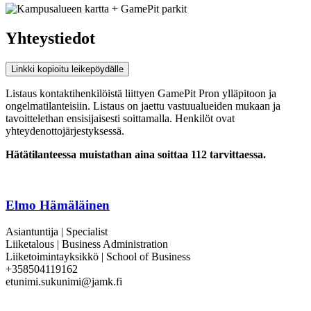
Yhteystiedot
Linkki kopioitu leikepöydälle
Listaus kontaktihenkilöistä liittyen GamePit Pron ylläpitoon ja
ongelmatilanteisiin. Listaus on jaettu vastuualueiden mukaan ja
tavoittelethan ensisijaisesti soittamalla. Henkilöt ovat
yhteydenottojärjestyksessä.
Hätätilanteessa muistathan aina soittaa 112 tarvittaessa.
Elmo Hämäläinen
Asiantuntija | Specialist
Liiketalous | Business Administration
Liiketoimintayksikkö | School of Business
+358504119162
etunimi.sukunimi@jamk.fi