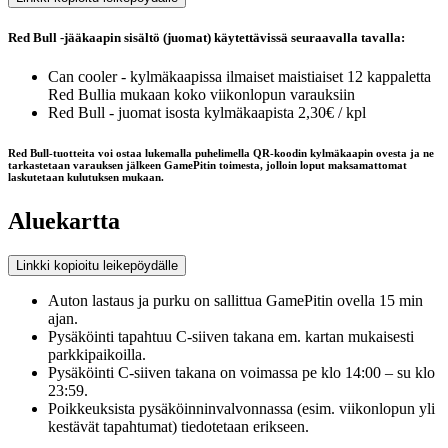
Red Bull -jääkaapin sisältö (juomat) käytettävissä seuraavalla tavalla:
Can cooler - kylmäkaapissa ilmaiset maistiaiset 12 kappaletta
Red Bullia mukaan koko viikonlopun varauksiin
Red Bull - juomat isosta kylmäkaapista 2,30€ / kpl
Red Bull-tuotteita voi ostaa lukemalla puhelimella QR-koodin kylmäkaapin ovesta ja ne
tarkastetaan varauksen jälkeen GamePitin toimesta, jolloin loput maksamattomat
laskutetaan kulutuksen mukaan.
Aluekartta
Linkki kopioitu leikepöydälle
Auton lastaus ja purku on sallittua GamePitin ovella 15 min
ajan.
Pysäköinti tapahtuu C-siiven takana em. kartan mukaisesti
parkkipaikoilla.
Pysäköinti C-siiven takana on voimassa pe klo 14:00 – su klo
23:59.
Poikkeuksista pysäköinninvalvonnassa (esim. viikonlopun yli
kestävät tapahtumat) tiedotetaan erikseen.