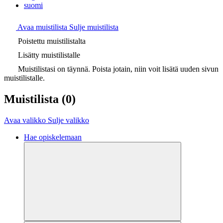
suomi
Avaa muistilista
Sulje muistilista
Poistettu muistilistalta
Lisätty muistilistalle
Muistilistasi on täynnä. Poista jotain, niin voit lisätä uuden sivun
muistilistalle.
Muistilista
(0)
Avaa valikko
Sulje valikko
Hae opiskelemaan