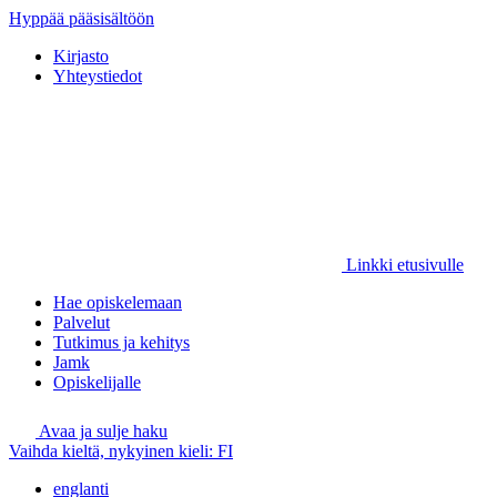
Hyppää pääsisältöön
Kirjasto
Yhteystiedot
Linkki etusivulle
Hae opiskelemaan
Palvelut
Tutkimus ja kehitys
Jamk
Opiskelijalle
Avaa ja sulje haku
Vaihda kieltä, nykyinen kieli:
FI
englanti