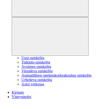
Uusi opiskelija
Tutkinto-opiskelija
Avoimen opiskelija
Vieraileva opiskelija
Ammatillisen opettajakorkeakoulun opiskelija
Urheileva opiskelija
Asioi verkossa
Kirjasto
Yhteystiedot