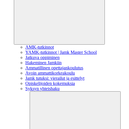
AMK-tutkinnot
YAMK-tutkinnot | Jamk Master School
Jatkuva oppiminen
Hakeminen Jamkiin
Ammatillinen opettajankoulutus
Avoin ammattikorkeakoulu
Jamk tutuksi: vierailut ja esittelyt
Opiskelijoiden kokemuksia
Syksyn yhteishaku