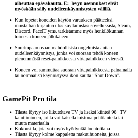
aiheuttaa epävakautta. E: -levyn asennukset eivät
myöskään säily uudelleenkäynnistysten välillä.
Kun lopetat koneiden käytön varauksen päätteeksi,
muistathan kirjautua ulos käyttämistäsi sovelluksista, Steam,
Discord, FaceIT yms. tarkistamme myös henkilökunnan
toimesta koneen jälkikäteen.
Suurimpaan osaan mahdollisista ongelmista auttaa
uudelleenkäynnistys, jonka voi suoraan tehdä koneen
pienemmästä reset-painikkeesta virtapainikkeen vierestä.
Koneen voi sammuttaa suoraan virtapainikkeesta painamalla
tai normaalisti käynnistysvalikon kautta ”Shut Down”.
GamePit Pro tila
Tilasta löytyy iso liikuteltava TV ja lisäksi kiinteä 98" TV
kaiuttimineen, joilta voi katsella toistona pelitilanteita tai
muuta materiaalia
Kokoustila, jota voi myös hyödyntää luentotilana
Tilasta löytyy kolme kappaletta makuuhuoneita, joissa