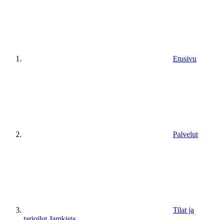
Etusivu
Palvelut
Tilat ja
tarjoilut Jamkista