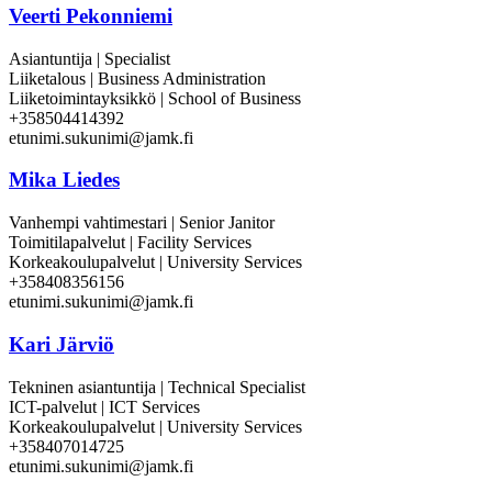
Veerti Pekonniemi
Asiantuntija | Specialist
Liiketalous | Business Administration
Liiketoimintayksikkö | School of Business
+358504414392
etunimi.sukunimi@jamk.fi
Mika Liedes
Vanhempi vahtimestari | Senior Janitor
Toimitilapalvelut | Facility Services
Korkeakoulupalvelut | University Services
+358408356156
etunimi.sukunimi@jamk.fi
Kari Järviö
Tekninen asiantuntija | Technical Specialist
ICT-palvelut | ICT Services
Korkeakoulupalvelut | University Services
+358407014725
etunimi.sukunimi@jamk.fi