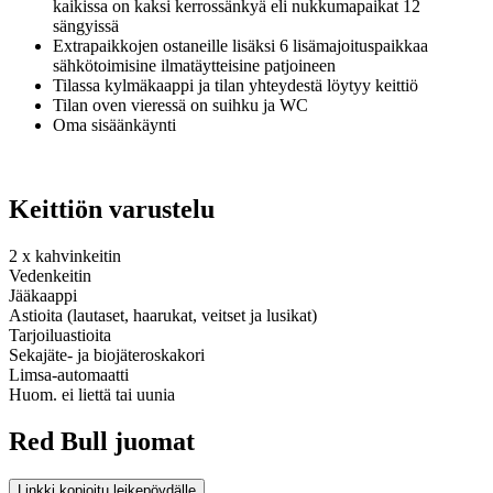
kaikissa on kaksi kerrossänkyä eli nukkumapaikat 12
sängyissä
Extrapaikkojen ostaneille lisäksi 6 lisämajoituspaikkaa
sähkötoimisine ilmatäytteisine patjoineen
Tilassa kylmäkaappi ja tilan yhteydestä löytyy keittiö
Tilan oven vieressä on suihku ja WC
Oma sisäänkäynti
Keittiön varustelu
2 x kahvinkeitin
Vedenkeitin
Jääkaappi
Astioita (lautaset, haarukat, veitset ja lusikat)
Tarjoiluastioita
Sekajäte- ja biojäteroskakori
Limsa-automaatti
Huom. ei liettä tai uunia
Red Bull juomat
Linkki kopioitu leikepöydälle