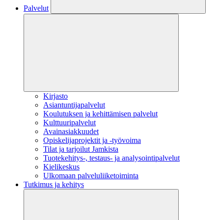
Palvelut
Kirjasto
Asiantuntijapalvelut
Koulutuksen ja kehittämisen palvelut
Kulttuuripalvelut
Avainasiakkuudet
Opiskelijaprojektit​ ja -työvoima
Tilat ja tarjoilut Jamkista
Tuotekehitys-, testaus- ja analysointipalvelut
Kielikeskus
Ulkomaan palveluliiketoiminta
Tutkimus ja kehitys