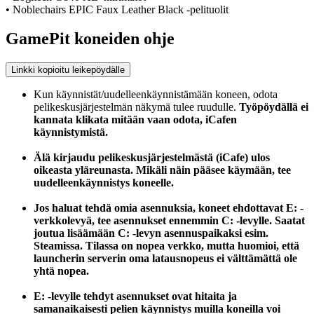
• Noblechairs EPIC Faux Leather Black -pelituolit
GamePit koneiden ohje
Linkki kopioitu leikepöydälle
Kun käynnistät/uudelleenkäynnistämään koneen, odota
pelikeskusjärjestelmän näkymä tulee ruudulle.
Työpöydällä ei
kannata klikata mitään vaan odota, iCafen
käynnistymistä.
Älä kirjaudu pelikeskusjärjestelmästä (iCafe) ulos
oikeasta yläreunasta. Mikäli näin pääsee käymään, tee
uudelleenkäynnistys koneelle.
Jos haluat tehdä omia asennuksia, koneet ehdottavat E: -
verkkolevyä, tee asennukset ennemmin C: -levylle. Saatat
joutua lisäämään C: -levyn asennuspaikaksi esim.
Steamissa. Tilassa on nopea verkko, mutta huomioi, että
launcherin serverin oma latausnopeus ei välttämättä ole
yhtä nopea.
E: -levylle tehdyt asennukset ovat hitaita ja
samanaikaisesti pelien käynnistys muilla koneilla voi