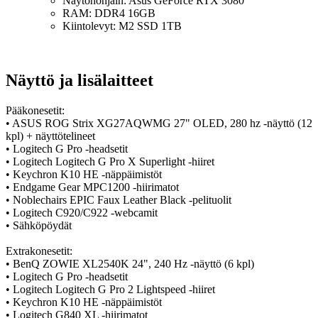
Näytönohjain: Asus GeForce RTX 3080
RAM: DDR4 16GB
Kiintolevyt: M2 SSD 1TB
Näyttö ja lisälaitteet
Pääkonesetit:
• ASUS ROG Strix XG27AQWMG 27" OLED, 280 hz -näyttö (12
kpl) + näyttötelineet
• Logitech G Pro -headsetit
• Logitech Logitech G Pro X Superlight -hiiret
• Keychron K10 HE -näppäimistöt
• Endgame Gear MPC1200 -hiirimatot
• Noblechairs EPIC Faux Leather Black -pelituolit
• Logitech C920/C922 -webcamit
• Sähköpöydät
Extrakonesetit:
• BenQ ZOWIE XL2540K 24", 240 Hz -näyttö (6 kpl)
• Logitech G Pro -headsetit
• Logitech Logitech G Pro 2 Lightspeed -hiiret
• Keychron K10 HE -näppäimistöt
• Logitech G840 XL -hiirimatot