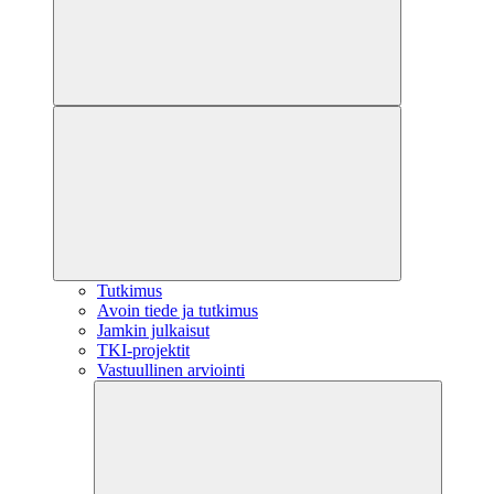
Tutkimus
Avoin tiede ja tutkimus
Jamkin julkaisut
TKI-projektit
Vastuullinen arviointi