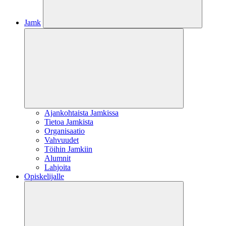
Jamk
Ajankohtaista Jamkissa
Tietoa Jamkista
Organisaatio
Vahvuudet
Töihin Jamkiin
Alumnit
Lahjoita
Opiskelijalle