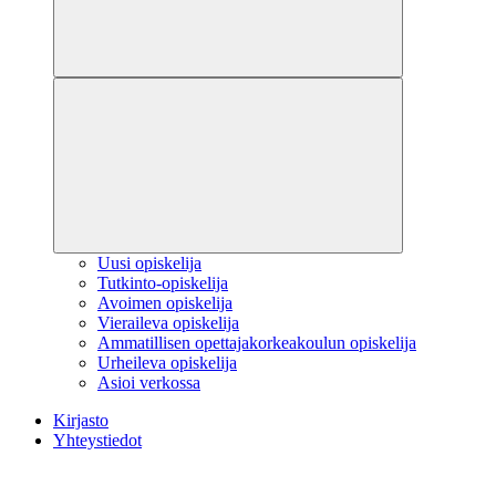
Uusi opiskelija
Tutkinto-opiskelija
Avoimen opiskelija
Vieraileva opiskelija
Ammatillisen opettajakorkeakoulun opiskelija
Urheileva opiskelija
Asioi verkossa
Kirjasto
Yhteystiedot