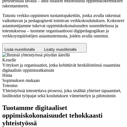
perustellulla tavalla – aina sisällön muotoilusta oppimiskokemuksen
rakentamiseen.
Tutustu verkko-oppimisen tuotantopakettiin, jonka avulla rakennat
vaikuttavan ja pedagogisesti toimivan verkkokoulutuksen. Kokeneet
asiantuntijamme tukevat oppimiskokonaisuuden suunnittelussa ja
toteutuksessa – tuomme organisaatioosi digipedagogiikan ja
verkkoympäristöjen asiantuntemusta, joiden avulla onnistut.
Lisää muistilistalle
Lisätty muistilistalle
Kenelle
Yritykset ja organisaatiot, jotka kehittävät henkilöstönsä osaamista
digitaalisin oppimisratkaisuin
Hinta
Sopimuksen mukaan
Toteutus
Yhteistyössä toteutettava prosessi, joka sisältää yhteiset tapaamiset,
fasilitoidut työpajat sekä koulutuksen viimeistelyn ja pilotoinnin
Tuotamme digitaaliset
oppimiskokonaisuudet tehokkaasti
yhteistyössä