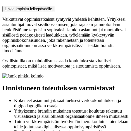
Linkki kopioitu leikepöydälle
Vaikuttavat oppimisratkaisut syntyvät yhdessä kehittäen. Yrityksesi
asiantuntijat tuovat sisältöosaamisen, jota rajataan ja muotoillaan
henkilöstönne tarpeisiin sopivaksi. Jamkin asiantuntijat muotoilevat
sisällöstä pedagogisesti laadukkaan, työelämään kytkeytyvän
oppimiskokonaisuuden, joka rakennetaan ja toteutetaan
organisaationne omassa verkkoympäristössä – teidän brändi-
ilmeellänne.
Osallistujilla on mahdollisuus saada koulutuksesta viralliset
opintopisteet, mikä lisää motivaatiota ja sitoutumista oppimiseen.
Onnistuneen toteutuksen varmistavat
Kokeneet asiantuntijat: saat tueksesi verkkokoulutuksen ja
digipedagogiikan osaajat
Yrityksenne brändin mukainen toteutus: koulutus rakentuu
visuaalisesti ja sisällöllisesti organisaationne ilmeen mukaisesti
Tutun verkkoympäristön hyödyntäminen: koulutus toteutetaan
teille jo tutussa digitaalisessa oppimisympäristössä