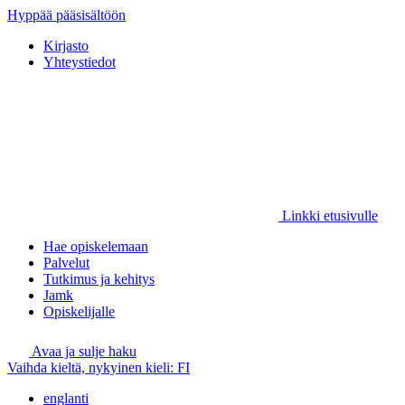
Hyppää pääsisältöön
Kirjasto
Yhteystiedot
Linkki etusivulle
Hae opiskelemaan
Palvelut
Tutkimus ja kehitys
Jamk
Opiskelijalle
Avaa ja sulje haku
Vaihda kieltä, nykyinen kieli:
FI
englanti