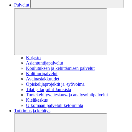
Palvelut
Kirjasto
Asiantuntijapalvelut
Koulutuksen ja kehittämisen palvelut
Kulttuuripalvelut
Avainasiakkuudet
Opiskelijaprojektit​ ja -työvoima
Tilat ja tarjoilut Jamkista
Tuotekehitys-, testaus- ja analysointipalvelut
Kielikeskus
Ulkomaan palveluliiketoiminta
Tutkimus ja kehitys