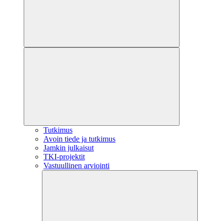
Tutkimus
Avoin tiede ja tutkimus
Jamkin julkaisut
TKI-projektit
Vastuullinen arviointi