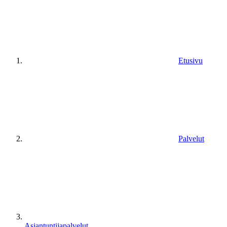
Etusivu
Palvelut
Asiantuntijapalvelut