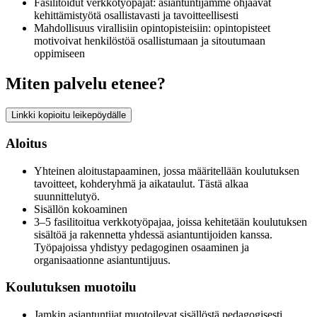
Fasilitoidut verkkotyöpajat: asiantuntijamme ohjaavat
kehittämistyötä osallistavasti ja tavoitteellisesti
Mahdollisuus virallisiin opintopisteisiin: opintopisteet
motivoivat henkilöstöä osallistumaan ja sitoutumaan
oppimiseen
Miten palvelu etenee?
Linkki kopioitu leikepöydälle
Aloitus
Yhteinen aloitustapaaminen, jossa määritellään koulutuksen
tavoitteet, kohderyhmä ja aikataulut. Tästä alkaa
suunnittelutyö.
Sisällön kokoaminen
3–5 fasilitoitua verkkotyöpajaa, joissa kehitetään koulutuksen
sisältöä ja rakennetta yhdessä asiantuntijoiden kanssa.
Työpajoissa yhdistyy pedagoginen osaaminen ja
organisaationne asiantuntijuus.
Koulutuksen muotoilu
Jamkin asiantuntijat muotoilevat sisällöstä pedagogisesti