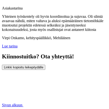
Asiakastarina
Yhteinen työskentely oli hyvin koordinoitua ja sujuvaa. Oli silmiä
avaavaa nähdä, miten valtava ja aluksi epämääräinen tietomöhkäle
muotoutui projektin edetessä selkeäksi ja jäsentyneeksi
kokonaisuudeksi, josta myös osallistujat ovat antaneet kiitosta
Virpi Onkamo, kehityspäällikkö, Mehiläinen
Lue tarina
Kiinnostuitko? Ota yhteyttä!
Linkki kopioitu leikepöydälle
Sivun alkuun