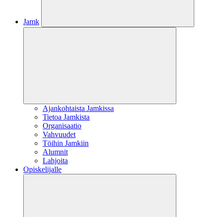
Jamk
Ajankohtaista Jamkissa
Tietoa Jamkista
Organisaatio
Vahvuudet
Töihin Jamkiin
Alumnit
Lahjoita
Opiskelijalle