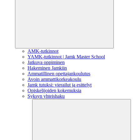
AMK-tutkinnot
YAMK-tutkinnot | Jamk Master School
Jatkuva oppiminen
Hakeminen Jamkiin
Ammatillinen opettajankoulutus
Avoin ammattikorkeakoulu
Jamk tutuksi: vierailut ja esittelyt
Opiskelijoiden kokemuksia
Syksyn yhteishaku