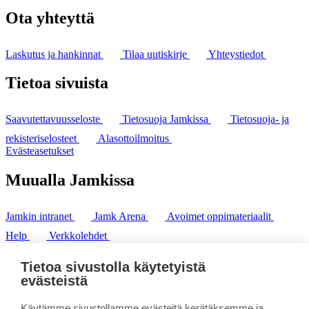
Ota yhteyttä
Laskutus ja hankinnat
Tilaa uutiskirje
Yhteystiedot
Tietoa sivuista
Saavutettavuusseloste
Tietosuoja Jamkissa
Tietosuoja- ja
rekisteriselosteet
Alasottoilmoitus
Evästeasetukset
Muualla Jamkissa
Jamkin intranet
Jamk Arena
Avoimet oppimateriaalit
Help
Verkkolehdet
Pl 207 | 40101 Jyväskylä
puh. +358 20 743 8100
Tietoa sivustolla käytetyistä
fax. +358 14 449 9694
evästeistä
Käytämme sivustollamme evästeitä kerätäksemme ja