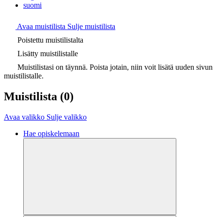
suomi
Avaa muistilista
Sulje muistilista
Poistettu muistilistalta
Lisätty muistilistalle
Muistilistasi on täynnä. Poista jotain, niin voit lisätä uuden sivun
muistilistalle.
Muistilista
(0)
Avaa valikko
Sulje valikko
Hae opiskelemaan