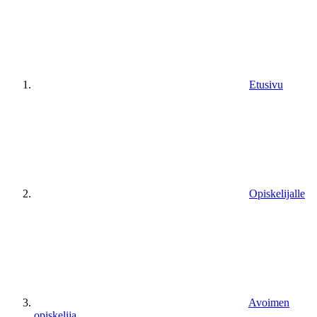
Etusivu
Opiskelijalle
Avoimen
opiskelija