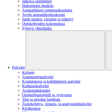
Jatkuva oppiminen
Hakeminen Jamkiin
Ammatillinen opettajankoulutus
Avoin ammattikorkeakoulu
Jamk tutuksi: vierailut ja esittelyt
Opiskelijoiden kokemuksia
Syksyn yhteishaku
Palvelut
Kirjasto
Asiantuntijapalvelut
Koulutuksen ja kehittämisen palvelut
Kulttuuripalvelut
Avainasiakkuudet
Opiskelijaprojektit​ ja -työvoima
Tilat ja tarjoilut Jamkista
Tuotekehitys-, testaus- ja analysointipalvelut
Kielikeskus