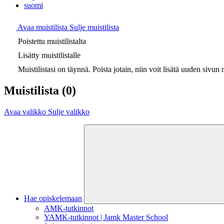
suomi
Avaa muistilista
Sulje muistilista
Poistettu muistilistalta
Lisätty muistilistalle
Muistilistasi on täynnä. Poista jotain, niin voit lisätä uuden sivun m
Muistilista
(0)
Avaa valikko
Sulje valikko
Hae opiskelemaan
AMK-tutkinnot
YAMK-tutkinnot | Jamk Master School