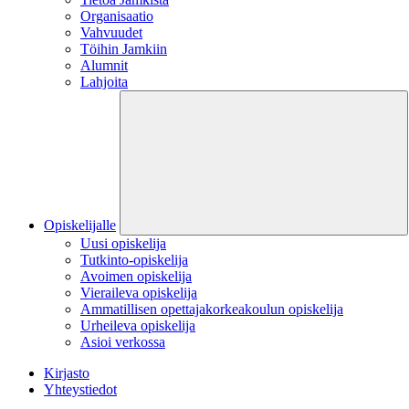
Organisaatio
Vahvuudet
Töihin Jamkiin
Alumnit
Lahjoita
Opiskelijalle
Uusi opiskelija
Tutkinto-opiskelija
Avoimen opiskelija
Vieraileva opiskelija
Ammatillisen opettajakorkeakoulun opiskelija
Urheileva opiskelija
Asioi verkossa
Kirjasto
Yhteystiedot