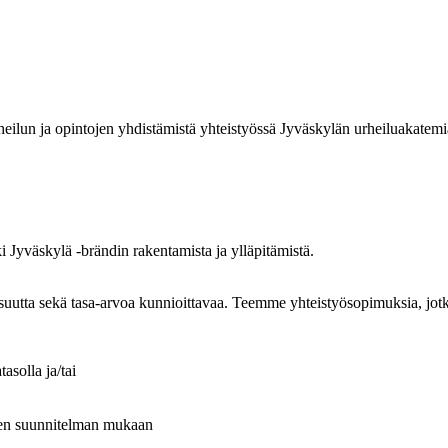
eilun ja opintojen yhdistämistä yhteistyössä Jyväskylän urheiluakatemi
 Jyväskylä -brändin rakentamista ja ylläpitämistä.
isuutta sekä tasa-arvoa kunnioittavaa. Teemme yhteistyösopimuksia, jot
asolla ja/tai
lisen suunnitelman mukaan