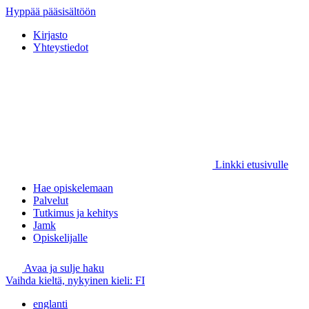
Hyppää pääsisältöön
Kirjasto
Yhteystiedot
Linkki etusivulle
Hae opiskelemaan
Palvelut
Tutkimus ja kehitys
Jamk
Opiskelijalle
Avaa ja sulje haku
Vaihda kieltä, nykyinen kieli:
FI
englanti