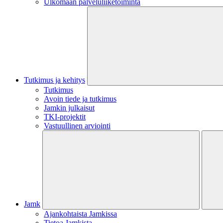
Ulkomaan palveluliiketoiminta
Tutkimus ja kehitys
Tutkimus
Avoin tiede ja tutkimus
Jamkin julkaisut
TKI-projektit
Vastuullinen arviointi
Jamk
Ajankohtaista Jamkissa
Tietoa Jamkista