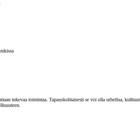
a
amkissa
ntiaan tukevaa toimintaa. Tapauskohtaisesti se voi olla urheilua, kultt
lisuuteen.