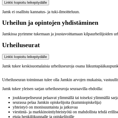
Linkki kopioitu leikepöydälle
Jamk ei osallistu kannatus- ja tuki-ilmoitteluun.
Urheilun ja opintojen yhdistäminen
Jamkissa pyrimme tukemaan ja joustavoittamaan kilpaurheilijoiden urh
Urheiluseurat
Linkki kopioitu leikepöydälle
Jamk tukee keskisuomalaisia urheiluseuroja osana liikuntapääkaupunki
Urheiluseuran toiminnan tulee olla Jamkin arvojen mukaista, vastuull
Jamk tukee yleisen sarjan urheiluseuroja seuraavilla ehdoilla:
joukkuepeliseurat pelaavat ylimmällä tai toiseksi ylimmällä sarjat
seurassa pelaa Jamkin opiskelijoita (kummiopiskelija)
yhteistyö on monisuuntaista ja jatkuvaa
viestintä- ja markkinointiyhteistyötä on mahdollista tehdä eril
etuja henkilökunnalle ja opiskelijoille