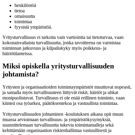
henkilöstöä
tietoa
omaisuutta
toimintaa
fyysistä ympäristöä.
Yritysturvallisuus ei tarkoita vain vartiointia tai tietoturvaa, vaan
kokonaisvaltaista turvallisuutta, jonka tavoitteena on varmistaa
toiminnan jatkuvuus ja kilpailukyky myös poikkeus- ja
häiriötilanteissa.
Miksi opiskella yritysturvallisuuden
johtamista?
Yritysten ja organisaatioiden toimintaympäristöt muuttuvat nopeasti,
ja samalla myös turvallisuuteen liittyvät riskit, häiriöt ja uhkat
monipuolistuvat. Turvallisuus ei ole enää erillinen toiminto, vaan
kiinteä osa työarkea, päätöksentekoa ja vastuullista toimintaa.
Yritysturvallisuuden johtaminen -koulutuksen aikana opit muun
muassa arvioimaan turvallisuus- ja ympäristökysymyksiä,
suunnittelemaan turvallisuutta tukevia toimintamalleja sekä
kehittämään organisaation riskienhallintaa vastuullisesti ja