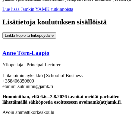
Lue lisää Jamkin YAMK-tutkinnoista
Lisätietoja koulutuksen sisällöistä
Linkki kopioitu leikepöydälle
Anne Törn-Laapio
Yliopettaja | Principal Lecturer
|
Liiketoimintayksikkö | School of Business
+358406350609
etunimi.sukunimi@jamk.fi
Huomioithan, että 6
.6.–2.8.2026
tavoitat meidät parhaiten
lähettämällä sähköpostia osoitteeseen avoinamk(at)jamk.fi.
Avoin ammattikorkeakoulu