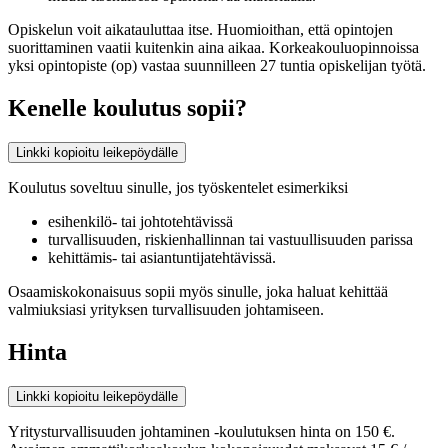
Opiskelun voit aikatauluttaa itse. Huomioithan, että opintojen
suorittaminen vaatii kuitenkin aina aikaa. Korkeakouluopinnoissa
yksi opintopiste (op) vastaa suunnilleen 27 tuntia opiskelijan työtä.
Kenelle koulutus sopii?
Linkki kopioitu leikepöydälle
Koulutus soveltuu sinulle, jos työskentelet esimerkiksi
esihenkilö- tai johtotehtävissä
turvallisuuden, riskienhallinnan tai vastuullisuuden parissa
kehittämis- tai asiantuntijatehtävissä.
Osaamiskokonaisuus sopii myös sinulle, joka haluat kehittää
valmiuksiasi yrityksen turvallisuuden johtamiseen.
Hinta
Linkki kopioitu leikepöydälle
Yritysturvallisuuden johtaminen -koulutuksen hinta on 150 €.