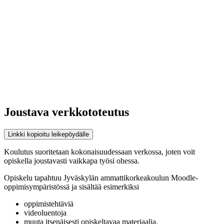
Joustava verkkototeutus
Linkki kopioitu leikepöydälle
Koulutus suoritetaan kokonaisuudessaan verkossa, joten voit
opiskella joustavasti vaikkapa työsi ohessa.
Opiskelu tapahtuu Jyväskylän ammattikorkeakoulun Moodle-
oppimisympäristössä ja sisältää esimerkiksi
oppimistehtäviä
videoluentoja
muuta itsenäisesti opiskeltavaa materiaalia.