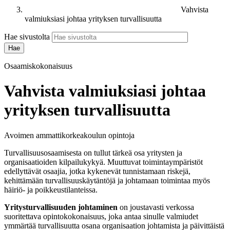
Vahvista
valmiuksiasi johtaa yrityksen turvallisuutta
Hae sivustolta
Osaamiskokonaisuus
Vahvista valmiuksiasi johtaa
yrityksen turvallisuutta
Avoimen ammattikorkeakoulun opintoja
Turvallisuusosaamisesta on tullut tärkeä osa yritysten ja
organisaatioiden kilpailukykyä. Muuttuvat toimintaympäristöt
edellyttävät osaajia, jotka kykenevät tunnistamaan riskejä,
kehittämään turvallisuuskäytäntöjä ja johtamaan toimintaa myös
häiriö- ja poikkeustilanteissa.
Yritysturvallisuuden johtaminen
on joustavasti verkossa
suoritettava opintokokonaisuus, joka antaa sinulle valmiudet
ymmärtää turvallisuutta osana organisaation johtamista ja päivittäistä