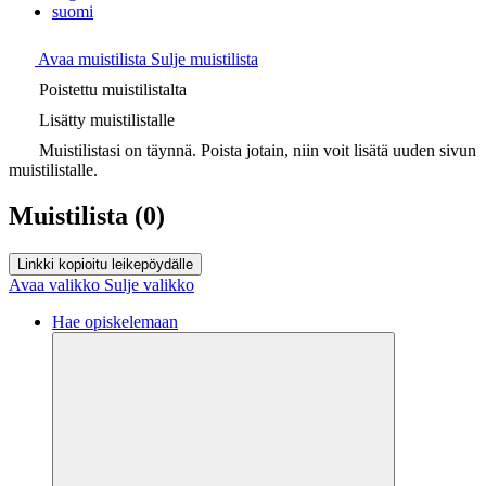
suomi
Avaa muistilista
Sulje muistilista
Poistettu muistilistalta
Lisätty muistilistalle
Muistilistasi on täynnä. Poista jotain, niin voit lisätä uuden sivun
muistilistalle.
Muistilista
(0)
Linkki kopioitu leikepöydälle
Avaa valikko
Sulje valikko
Hae opiskelemaan