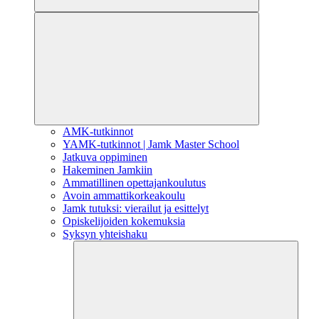
AMK-tutkinnot
YAMK-tutkinnot | Jamk Master School
Jatkuva oppiminen
Hakeminen Jamkiin
Ammatillinen opettajankoulutus
Avoin ammattikorkeakoulu
Jamk tutuksi: vierailut ja esittelyt
Opiskelijoiden kokemuksia
Syksyn yhteishaku