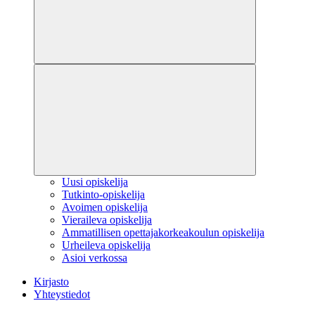
Uusi opiskelija
Tutkinto-opiskelija
Avoimen opiskelija
Vieraileva opiskelija
Ammatillisen opettajakorkeakoulun opiskelija
Urheileva opiskelija
Asioi verkossa
Kirjasto
Yhteystiedot