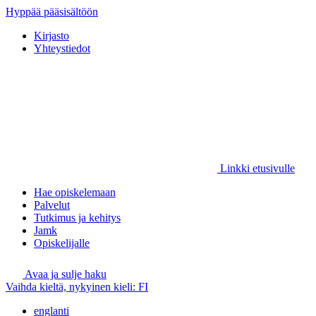
Hyppää pääsisältöön
Kirjasto
Yhteystiedot
Linkki etusivulle
Hae opiskelemaan
Palvelut
Tutkimus ja kehitys
Jamk
Opiskelijalle
Avaa ja sulje haku
Vaihda kieltä, nykyinen kieli:
FI
englanti