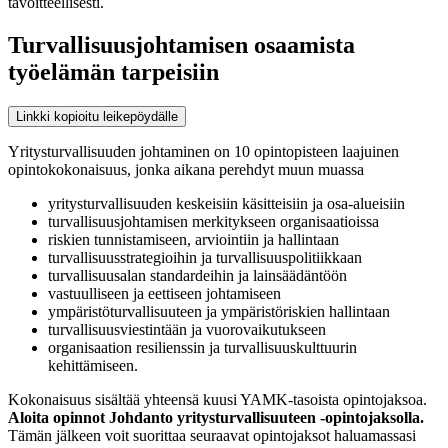
tavoitteellisesti.
Turvallisuusjohtamisen osaamista
työelämän tarpeisiin
Linkki kopioitu leikepöydälle
Yritysturvallisuuden johtaminen on 10 opintopisteen laajuinen
opintokokonaisuus, jonka aikana perehdyt muun muassa
yritysturvallisuuden keskeisiin käsitteisiin ja osa-alueisiin
turvallisuusjohtamisen merkitykseen organisaatioissa
riskien tunnistamiseen, arviointiin ja hallintaan
turvallisuusstrategioihin ja turvallisuuspolitiikkaan
turvallisuusalan standardeihin ja lainsäädäntöön
vastuulliseen ja eettiseen johtamiseen
ympäristöturvallisuuteen ja ympäristöriskien hallintaan
turvallisuusviestintään ja vuorovaikutukseen
organisaation resilienssin ja turvallisuuskulttuurin
kehittämiseen.
Kokonaisuus sisältää yhteensä kuusi YAMK-tasoista opintojaksoa.
Aloita opinnot Johdanto yritysturvallisuuteen -opintojaksolla.
Tämän jälkeen voit suorittaa seuraavat opintojaksot haluamassasi