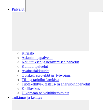
Palvelut
Kirjasto
Asiantuntijapalvelut
Koulutuksen ja kehittämisen palvelut
Kulttuuripalvelut
Avainasiakkuudet
Opiskelijaprojektit​ ja -työvoima
Tilat ja tarjoilut Jamkista
Tuotekehitys-, testaus- ja analysointipalvelut
Kielikeskus
Ulkomaan palveluliiketoiminta
Tutkimus ja kehitys