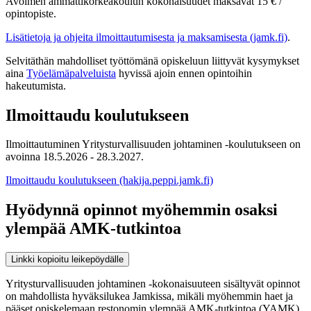
Avoimen ammattikorkeakoulun kokonaisuudet maksavat 15 € /
opintopiste.
Lisätietoja ja ohjeita ilmoittautumisesta ja maksamisesta (jamk.fi)
.
Selvitäthän mahdolliset työttömänä opiskeluun liittyvät kysymykset
aina
Työelämäpalveluista
hyvissä ajoin ennen opintoihin
hakeutumista.
Ilmoittaudu koulutukseen
Ilmoittautuminen Yritysturvallisuuden johtaminen -koulutukseen on
avoinna 18.5.2026 - 28.3.2027.
Ilmoittaudu koulutukseen (hakija.peppi.jamk.fi)
Hyödynnä opinnot myöhemmin osaksi
ylempää AMK-tutkintoa
Linkki kopioitu leikepöydälle
Yritysturvallisuuden johtaminen -kokonaisuuteen sisältyvät opinnot
on mahdollista hyväksilukea Jamkissa, mikäli myöhemmin haet ja
pääset opiskelemaan restonomin ylempää AMK-tutkintoa (YAMK).