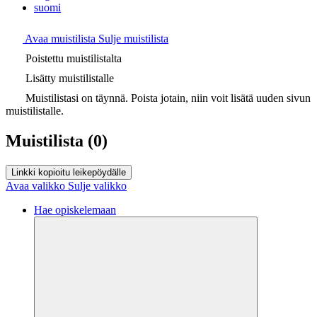
suomi
Avaa muistilista
Sulje muistilista
Poistettu muistilistalta
Lisätty muistilistalle
Muistilistasi on täynnä. Poista jotain, niin voit lisätä uuden sivun
muistilistalle.
Muistilista
(0)
Linkki kopioitu leikepöydälle
Avaa valikko
Sulje valikko
Hae opiskelemaan