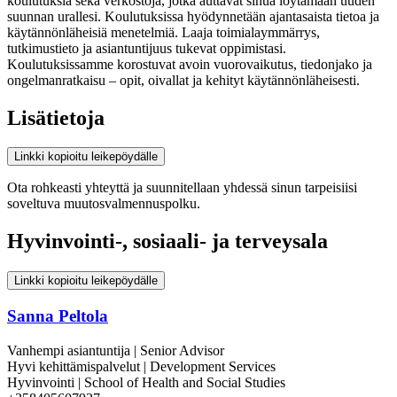
koulutuksia sekä verkostoja, jotka auttavat sinua löytämään uuden
suunnan urallesi. Koulutuksissa hyödynnetään ajantasaista tietoa ja
käytännönläheisiä menetelmiä. Laaja toimialaymmärrys,
tutkimustieto ja asiantuntijuus tukevat oppimistasi.
Koulutuksissamme korostuvat avoin vuorovaikutus, tiedonjako ja
ongelmanratkaisu – opit, oivallat ja kehityt käytännönläheisesti.
Lisätietoja
Linkki kopioitu leikepöydälle
Ota rohkeasti yhteyttä ja suunnitellaan yhdessä sinun tarpeisiisi
soveltuva muutosvalmennuspolku.
Hyvinvointi-, sosiaali- ja terveysala
Linkki kopioitu leikepöydälle
Sanna Peltola
Vanhempi asiantuntija | Senior Advisor
Hyvi kehittämispalvelut | Development Services
Hyvinvointi | School of Health and Social Studies