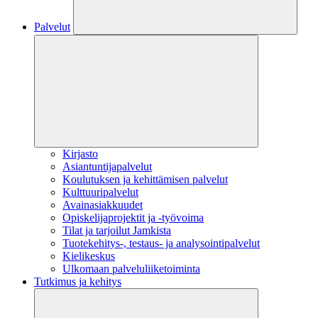
Palvelut
Kirjasto
Asiantuntijapalvelut
Koulutuksen ja kehittämisen palvelut
Kulttuuripalvelut
Avainasiakkuudet
Opiskelijaprojektit​ ja -työvoima
Tilat ja tarjoilut Jamkista
Tuotekehitys-, testaus- ja analysointipalvelut
Kielikeskus
Ulkomaan palveluliiketoiminta
Tutkimus ja kehitys