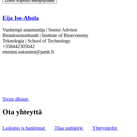
Linkki kopioitu leikepöydälle
Eija Iso-Ahola
Vanhempi asiantuntija | Senior Advisor
Biotalousinstituutti | Institute of Bioeconomy
Teknologia | School of Technology
+358442305042
etunimi.sukunimi@jamk.fi
Sivun alkuun
Ota yhteyttä
Laskutus ja hankinnat
Tilaa uutiskirje
Yhteystiedot