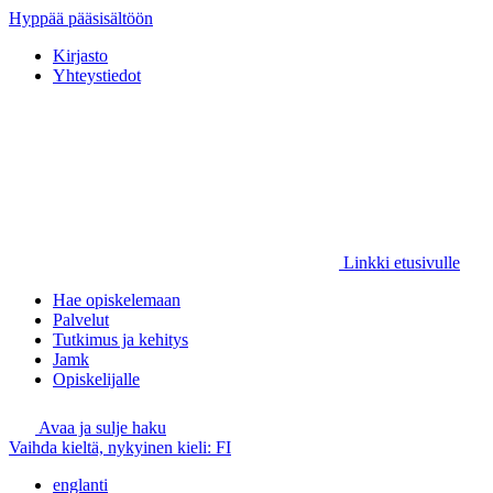
Hyppää pääsisältöön
Kirjasto
Yhteystiedot
Linkki etusivulle
Hae opiskelemaan
Palvelut
Tutkimus ja kehitys
Jamk
Opiskelijalle
Avaa ja sulje haku
Vaihda kieltä, nykyinen kieli:
FI
englanti