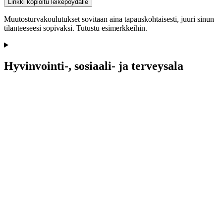
Linkki kopioitu leikepöydälle
Muutosturvakoulutukset sovitaan aina tapauskohtaisesti, juuri sinun
tilanteeseesi sopivaksi. Tutustu esimerkkeihin.
Hyvinvointi-, sosiaali- ja terveysala