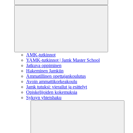
AMK-tutkinnot
YAMK-tutkinnot | Jamk Master School
Jatkuva oppiminen
Hakeminen Jamkiin
Ammatillinen opettajankoulutus
Avoin ammattikorkeakoulu
Jamk tutuksi: vierailut ja esittelyt
Opiskelijoiden kokemuksia
Syksyn yhteishaku