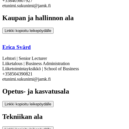
+358405607927
etunimi.sukunimi@jamk.fi
Kaupan ja hallinnon ala
Linkki kopioitu leikepöydälle
Erica Svärd
Lehtori | Senior Lecturer
Liiketalous | Business Administration
Liiketoimintayksikkö | School of Business
+358504390821
etunimi.sukunimi@jamk.fi
Opetus- ja kasvatusala
Linkki kopioitu leikepöydälle
Tekniikan ala