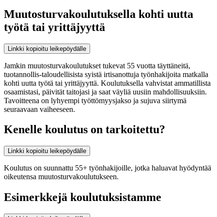
Muutosturvakoulutuksella kohti uutta
työtä tai yrittäjyyttä
Linkki kopioitu leikepöydälle
Jamkin muutosturvakoulutukset tukevat 55 vuotta täyttäneitä,
tuotannollis-taloudellisista syistä irtisanottuja työnhakijoita matkalla
kohti uutta työtä tai yrittäjyyttä. Koulutuksella vahvistat ammatillista
osaamistasi, päivität taitojasi ja saat väyliä uusiin mahdollisuuksiin.
Tavoitteena on lyhyempi työttömyysjakso ja sujuva siirtymä
seuraavaan vaiheeseen.
Kenelle koulutus on tarkoitettu?
Linkki kopioitu leikepöydälle
Koulutus on suunnattu 55+ työnhakijoille, jotka haluavat hyödyntää
oikeutensa muutosturvakoulutukseen.
Esimerkkejä koulutuksistamme