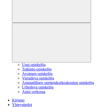
Uusi opiskelija
Tutkinto-opiskelija
Avoimen opiskelija
Vieraileva opiskelija
Ammatillisen opettajakorkeakoulun opiskelija
Urheileva opiskelija
Asioi verkossa
Kirjasto
Yhteystiedot