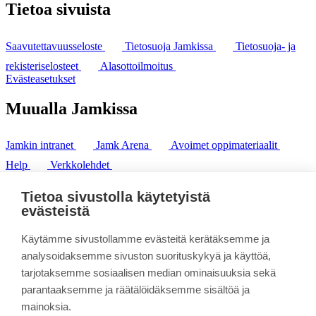
Tietoa sivuista
Saavutettavuusseloste
Tietosuoja Jamkissa
Tietosuoja- ja
rekisteriselosteet
Alasottoilmoitus
Evästeasetukset
Muualla Jamkissa
Jamkin intranet
Jamk Arena
Avoimet oppimateriaalit
Help
Verkkolehdet
Pl 207 | 40101 Jyväskylä
puh. +358 20 743 8100
Tietoa sivustolla käytetyistä
fax. +358 14 449 9694
evästeistä
Käytämme sivustollamme evästeitä kerätäksemme ja
analysoidaksemme sivuston suorituskykyä ja käyttöä,
tarjotaksemme sosiaalisen median ominaisuuksia sekä
parantaaksemme ja räätälöidäksemme sisältöä ja
mainoksia.