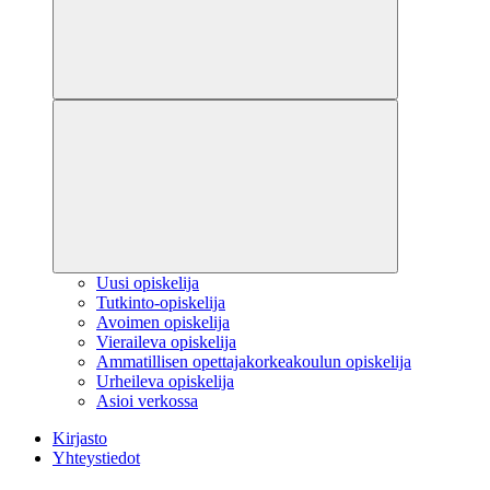
Uusi opiskelija
Tutkinto-opiskelija
Avoimen opiskelija
Vieraileva opiskelija
Ammatillisen opettajakorkeakoulun opiskelija
Urheileva opiskelija
Asioi verkossa
Kirjasto
Yhteystiedot