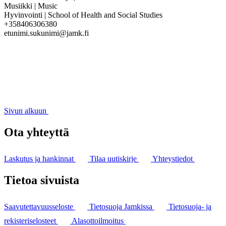
Musiikki | Music
Hyvinvointi | School of Health and Social Studies
+358406306380
etunimi.sukunimi@jamk.fi
Sivun alkuun
Ota yhteyttä
Laskutus ja hankinnat
Tilaa uutiskirje
Yhteystiedot
Tietoa sivuista
Saavutettavuusseloste
Tietosuoja Jamkissa
Tietosuoja- ja
rekisteriselosteet
Alasottoilmoitus