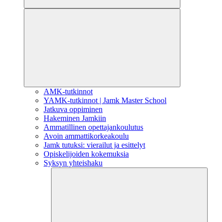
AMK-tutkinnot
YAMK-tutkinnot | Jamk Master School
Jatkuva oppiminen
Hakeminen Jamkiin
Ammatillinen opettajankoulutus
Avoin ammattikorkeakoulu
Jamk tutuksi: vierailut ja esittelyt
Opiskelijoiden kokemuksia
Syksyn yhteishaku