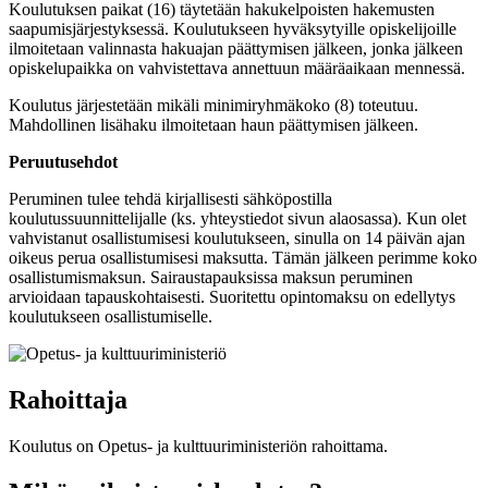
Koulutuksen paikat (16) täytetään hakukelpoisten hakemusten
saapumisjärjestyksessä. Koulutukseen hyväksytyille opiskelijoille
ilmoitetaan valinnasta hakuajan päättymisen jälkeen, jonka jälkeen
opiskelupaikka on vahvistettava annettuun määräaikaan mennessä.
Koulutus järjestetään mikäli minimiryhmäkoko (8) toteutuu.
Mahdollinen lisähaku ilmoitetaan haun päättymisen jälkeen.
Peruutusehdot
Peruminen tulee tehdä kirjallisesti sähköpostilla
koulutussuunnittelijalle (ks. yhteystiedot sivun alaosassa). Kun olet
vahvistanut osallistumisesi koulutukseen, sinulla on 14 päivän ajan
oikeus perua osallistumisesi maksutta. Tämän jälkeen perimme koko
osallistumismaksun. Sairaustapauksissa maksun peruminen
arvioidaan tapauskohtaisesti. Suoritettu opintomaksu on edellytys
koulutukseen osallistumiselle.
Rahoittaja
Koulutus on Opetus- ja kulttuuriministeriön rahoittama.