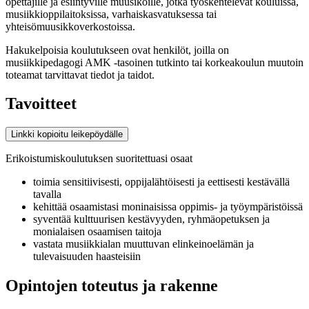
opettajille ja esiintyville muusikoille, jotka työskentelevät kouluissa,
musiikkioppilaitoksissa, varhaiskasvatuksessa tai
yhteisömuusikkoverkostoissa.
Hakukelpoisia koulutukseen ovat henkilöt, joilla on
musiikkipedagogi AMK -tasoinen tutkinto tai korkeakoulun muutoin
toteamat tarvittavat tiedot ja taidot.
Tavoitteet
Linkki kopioitu leikepöydälle
Erikoistumiskoulutuksen suoritettuasi osaa
t
toimia sensitiivisesti, oppijalähtöisesti ja eettisesti kestävällä
tavalla
kehittää osaamistasi moninaisissa oppimis- ja työympäristöissä
syventää kulttuurisen kestävyyden, ryhmäopetuksen ja
monialaisen osaamisen taitoja
vastata musiikkialan muuttuvan elinkeinoelämän ja
tulevaisuuden haasteisiin
Opintojen toteutus ja rakenne