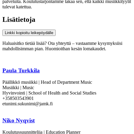
palveluita. Koulutustarjontamme takaa sen, että kaikki musiikkityylit
tulevat katettua.
Lisätietoja
Linkki kopioitu leikepöydälle
Haluaisitko tietää lisää? Ota yhteyttä – vastaamme kysymyksiisi
mahdollisimman pian. Huomioithan kesän lomakaudet.
Paula Turkkila
Päällikkö musiikki | Head of Department Music
Musiikki | Music
Hyvinvointi | School of Health and Social Studies
+358503543901
etunimi.sukunimi@jamk.fi
Niko Nyqvist
Koulutussuunnittelija | Education Planner