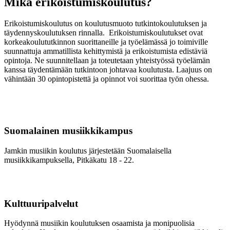
Mikä erikoistumiskoulutus?
Erikoistumiskoulutus on koulutusmuoto tutkintokoulutuksen ja
täydennyskoulutuksen rinnalla. Erikoistumiskoulutukset ovat
korkeakoulututkinnon suorittaneille ja työelämässä jo toimiville
suunnattuja ammatillista kehittymistä ja erikoistumista edistäviä
opintoja. Ne suunnitellaan ja toteutetaan yhteistyössä työelämän
kanssa täydentämään tutkintoon johtavaa koulutusta. Laajuus on
vähintään 30 opintopistettä ja opinnot voi suorittaa työn ohessa.
Suomalainen musiikkikampus
Jamkin musiikin koulutus järjestetään Suomalaisella
musiikkikampuksella, Pitkäkatu 18 - 22.
Kulttuuripalvelut
Hyödynnä musiikin koulutuksen osaamista ja monipuolisia