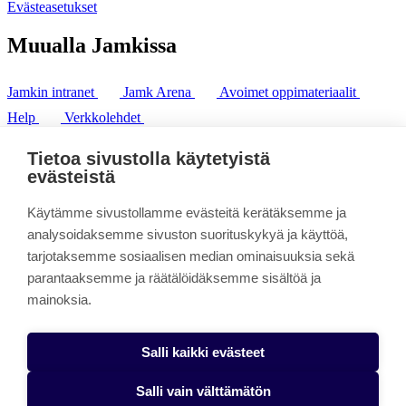
Evästeasetukset
Muualla Jamkissa
Jamkin intranet
Jamk Arena
Avoimet oppimateriaalit
Help
Verkkolehdet
Pl 207 | 40101 Jyväskylä
puh. +358 20 743 8100
Tietoa sivustolla käytetyistä
fax. +358 14 449 9694
evästeistä
Käytämme sivustollamme evästeitä kerätäksemme ja
analysoidaksemme sivuston suorituskykyä ja käyttöä,
tarjotaksemme sosiaalisen median ominaisuuksia sekä
parantaaksemme ja räätälöidäksemme sisältöä ja
mainoksia.
Salli kaikki evästeet
Salli vain välttämätön