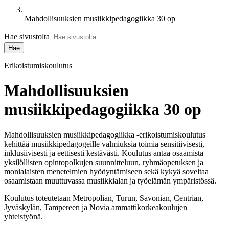
Mahdollisuuksien musiikkipedagogiikka 30 op
Hae sivustolta
Erikoistumiskoulutus
Mahdollisuuksien
musiikkipedagogiikka 30 op
Mahdollisuuksien musiikkipedagogiikka -erikoistumiskoulutus
kehittää musiikkipedagogeille valmiuksia toimia sensitiivisesti,
inklusiivisesti ja eettisesti kestävästi. Koulutus antaa osaamista
yksilöllisten opintopolkujen suunnitteluun, ryhmäopetuksen ja
monialaisten menetelmien hyödyntämiseen sekä kykyä soveltaa
osaamistaan muuttuvassa musiikkialan ja työelämän ympäristössä.
Koulutus toteutetaan Metropolian, Turun, Savonian, Centrian,
Jyväskylän, Tampereen ja Novia ammattikorkeakoulujen
yhteistyönä.