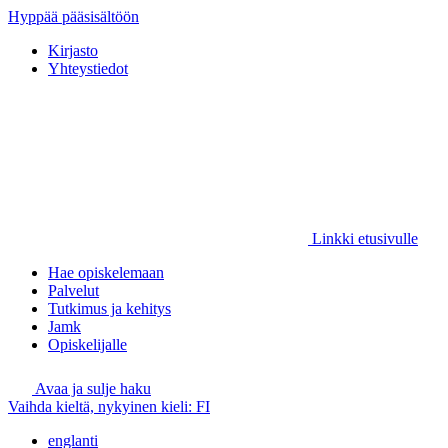
Hyppää pääsisältöön
Kirjasto
Yhteystiedot
Linkki etusivulle
Hae opiskelemaan
Palvelut
Tutkimus ja kehitys
Jamk
Opiskelijalle
Avaa ja sulje haku
Vaihda kieltä, nykyinen kieli:
FI
englanti