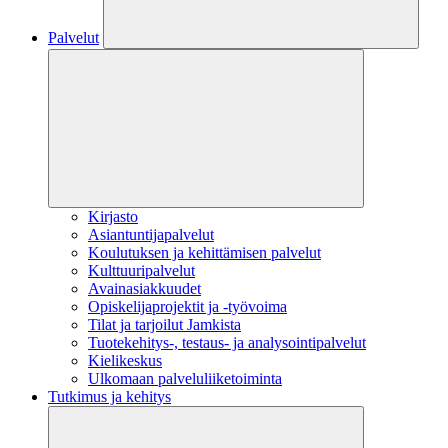
Palvelut
Kirjasto
Asiantuntijapalvelut
Koulutuksen ja kehittämisen palvelut
Kulttuuripalvelut
Avainasiakkuudet
Opiskelijaprojektit​ ja -työvoima
Tilat ja tarjoilut Jamkista
Tuotekehitys-, testaus- ja analysointipalvelut
Kielikeskus
Ulkomaan palveluliiketoiminta
Tutkimus ja kehitys