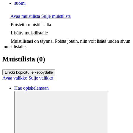
suomi
Avaa muistilista
Sulje muistilista
Poistettu muistilistalta
Lisätty muistilistalle
Muistilistasi on täynnä. Poista jotain, niin voit lisätä uuden sivun
muistilistalle.
Muistilista
(0)
Linkki kopioitu leikepöydälle
Avaa valikko
Sulje valikko
Hae opiskelemaan