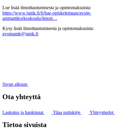
Lue lisää ilmoittautumisesta ja opintomaksuista:
https://www.jamk.fi/fi/hae-opiskelemaan/avoin-
ammattikorkeakoulu/ilmoit…
Kysy lisää ilmoittautumisesta ja opintomaksuista:
avoinamk@jamk.fi
Sivun alkuun
Ota yhteyttä
Laskutus ja hankinnat
Tilaa uutiskirje
Yhteystiedot
Tietoa sivuista