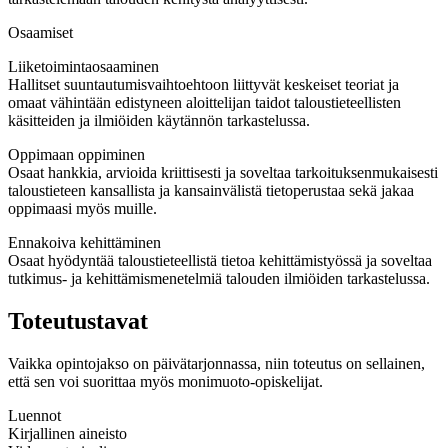
Osaamiset
Liiketoimintaosaaminen
Hallitset suuntautumisvaihtoehtoon liittyvät keskeiset teoriat ja
omaat vähintään edistyneen aloittelijan taidot taloustieteellisten
käsitteiden ja ilmiöiden käytännön tarkastelussa.
Oppimaan oppiminen
Osaat hankkia, arvioida kriittisesti ja soveltaa tarkoituksenmukaisesti
taloustieteen kansallista ja kansainvälistä tietoperustaa sekä jakaa
oppimaasi myös muille.
Ennakoiva kehittäminen
Osaat hyödyntää taloustieteellistä tietoa kehittämistyössä ja soveltaa
tutkimus- ja kehittämismenetelmiä talouden ilmiöiden tarkastelussa.
Toteutustavat
Vaikka opintojakso on päivätarjonnassa, niin toteutus on sellainen,
että sen voi suorittaa myös monimuoto-opiskelijat.
Luennot
Kirjallinen aineisto