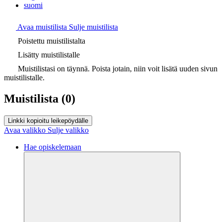
suomi
Avaa muistilista
Sulje muistilista
Poistettu muistilistalta
Lisätty muistilistalle
Muistilistasi on täynnä. Poista jotain, niin voit lisätä uuden sivun
muistilistalle.
Muistilista
(0)
Linkki kopioitu leikepöydälle
Avaa valikko
Sulje valikko
Hae opiskelemaan