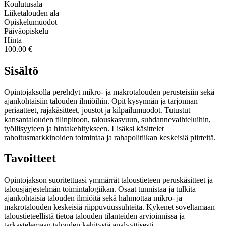
Koulutusala
Liiketalouden ala
Opiskelumuodot
Päiväopiskelu
Hinta
100.00 €
Sisältö
Opintojaksolla perehdyt mikro- ja makrotalouden perusteisiin sekä
ajankohtaisiin talouden ilmiöihin. Opit kysynnän ja tarjonnan
periaatteet, rajakäsitteet, joustot ja kilpailumuodot. Tutustut
kansantalouden tilinpitoon, talouskasvuun, suhdannevaihteluihin,
työllisyyteen ja hintakehitykseen. Lisäksi käsittelet
rahoitusmarkkinoiden toimintaa ja rahapolitiikan keskeisiä piirteitä.
Tavoitteet
Opintojakson suoritettuasi ymmärrät taloustieteen peruskäsitteet ja
talousjärjestelmän toimintalogiikan. Osaat tunnistaa ja tulkita
ajankohtaisia talouden ilmiöitä sekä hahmottaa mikro- ja
makrotalouden keskeisiä riippuvuussuhteita. Kykenet soveltamaan
taloustieteellistä tietoa talouden tilanteiden arvioinnissa ja
tarkastelemaan talouden kehitystä analyyttisesti.