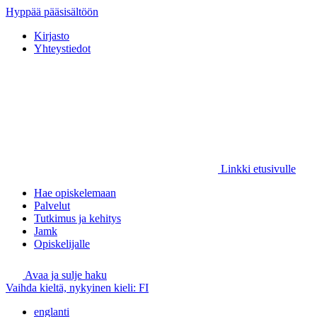
Hyppää pääsisältöön
Kirjasto
Yhteystiedot
Linkki etusivulle
Hae opiskelemaan
Palvelut
Tutkimus ja kehitys
Jamk
Opiskelijalle
Avaa ja sulje haku
Vaihda kieltä, nykyinen kieli:
FI
englanti