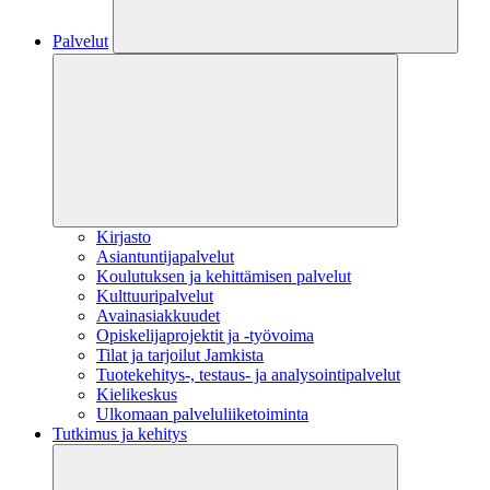
Palvelut
Kirjasto
Asiantuntijapalvelut
Koulutuksen ja kehittämisen palvelut
Kulttuuripalvelut
Avainasiakkuudet
Opiskelijaprojektit​ ja -työvoima
Tilat ja tarjoilut Jamkista
Tuotekehitys-, testaus- ja analysointipalvelut
Kielikeskus
Ulkomaan palveluliiketoiminta
Tutkimus ja kehitys