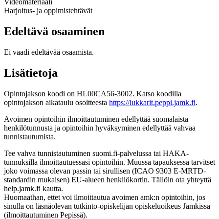
Videomateriaali
Harjoitus- ja oppimistehtävät
Edeltävä osaaminen
Ei vaadi edeltävää osaamista.
Lisätietoja
Opintojakson koodi on HL00CA56-3002. Katso koodilla
opintojakson aikataulu osoitteesta
https://lukkarit.peppi.jamk.fi
.
Avoimen opintoihin ilmoittautuminen edellyttää suomalaista
henkilötunnusta ja opintoihin hyväksyminen edellyttää vahvaa
tunnistautumista.
Tee vahva tunnistautuminen suomi.fi-palvelussa tai HAKA-
tunnuksilla ilmoittautuessasi opintoihin. Muussa tapauksessa tarvitset
joko voimassa olevan passin tai sirullisen (ICAO 9303 E-MRTD-
standardin mukaisen) EU-alueen henkilökortin. Tällöin ota yhteyttä
help.jamk.fi kautta.
Huomaathan, ettet voi ilmoittautua avoimen amk:n opintoihin, jos
sinulla on läsnäolevan tutkinto-opiskelijan opiskeluoikeus Jamkissa
(ilmoittautuminen Pepissä).