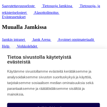
Saavutettavuusseloste
Tietosuoja Jamkissa
Tietosuoja- ja
rekisteriselosteet
Alasottoilmoitus
Evästeasetukset
Muualla Jamkissa
Jamkin intranet
Jamk Arena
Avoimet oppimateriaalit
Help
Verkkolehdet
Pl 207 | 40101 Jyväskylä
puh. +358 20 743 8100
Tietoa sivustolla käytetyistä
fax. +358 14 449 9694
evästeistä
Käytämme sivustollamme evästeitä kerätäksemme ja
analysoidaksemme sivuston suorituskykyä ja käyttöä,
tarjotaksemme sosiaalisen median ominaisuuksia sekä
parantaaksemme ja räätälöidäksemme sisältöä ja
mainoksia.