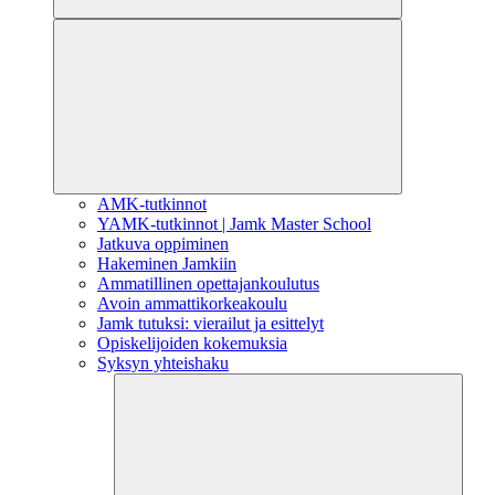
AMK-tutkinnot
YAMK-tutkinnot | Jamk Master School
Jatkuva oppiminen
Hakeminen Jamkiin
Ammatillinen opettajankoulutus
Avoin ammattikorkeakoulu
Jamk tutuksi: vierailut ja esittelyt
Opiskelijoiden kokemuksia
Syksyn yhteishaku