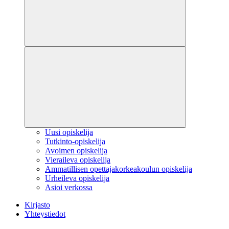
Uusi opiskelija
Tutkinto-opiskelija
Avoimen opiskelija
Vieraileva opiskelija
Ammatillisen opettajakorkeakoulun opiskelija
Urheileva opiskelija
Asioi verkossa
Kirjasto
Yhteystiedot