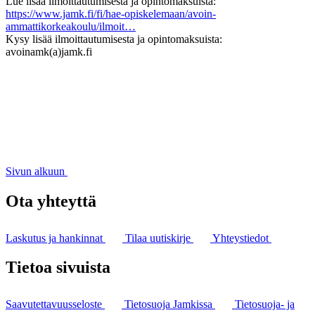
Lue lisää ilmoittautumisesta ja opintomaksuista:
https://www.jamk.fi/fi/hae-opiskelemaan/avoin-
ammattikorkeakoulu/ilmoit…
Kysy lisää ilmoittautumisesta ja opintomaksuista:
avoinamk(a)jamk.fi
Sivun alkuun
Ota yhteyttä
Laskutus ja hankinnat
Tilaa uutiskirje
Yhteystiedot
Tietoa sivuista
Saavutettavuusseloste
Tietosuoja Jamkissa
Tietosuoja- ja