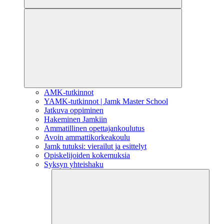
AMK-tutkinnot
YAMK-tutkinnot | Jamk Master School
Jatkuva oppiminen
Hakeminen Jamkiin
Ammatillinen opettajankoulutus
Avoin ammattikorkeakoulu
Jamk tutuksi: vierailut ja esittelyt
Opiskelijoiden kokemuksia
Syksyn yhteishaku