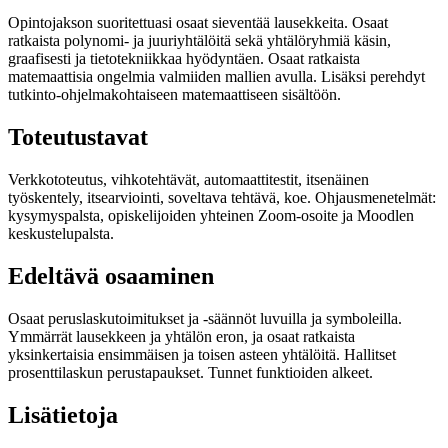
Opintojakson suoritettuasi osaat sieventää lausekkeita. Osaat
ratkaista polynomi- ja juuriyhtälöitä sekä yhtälöryhmiä käsin,
graafisesti ja tietotekniikkaa hyödyntäen. Osaat ratkaista
matemaattisia ongelmia valmiiden mallien avulla. Lisäksi perehdyt
tutkinto-ohjelmakohtaiseen matemaattiseen sisältöön.
Toteutustavat
Verkkototeutus, vihkotehtävät, automaattitestit, itsenäinen
työskentely, itsearviointi, soveltava tehtävä, koe. Ohjausmenetelmät:
kysymyspalsta, opiskelijoiden yhteinen Zoom-osoite ja Moodlen
keskustelupalsta.
Edeltävä osaaminen
Osaat peruslaskutoimitukset ja -säännöt luvuilla ja symboleilla.
Ymmärrät lausekkeen ja yhtälön eron, ja osaat ratkaista
yksinkertaisia ensimmäisen ja toisen asteen yhtälöitä. Hallitset
prosenttilaskun perustapaukset. Tunnet funktioiden alkeet.
Lisätietoja