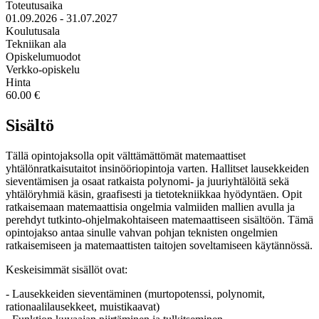
Toteutusaika
01.09.2026 - 31.07.2027
Koulutusala
Tekniikan ala
Opiskelumuodot
Verkko-opiskelu
Hinta
60.00 €
Sisältö
Tällä opintojaksolla opit välttämättömät matemaattiset
yhtälönratkaisutaitot insinööriopintoja varten. Hallitset lausekkeiden
sieventämisen ja osaat ratkaista polynomi- ja juuriyhtälöitä sekä
yhtälöryhmiä käsin, graafisesti ja tietotekniikkaa hyödyntäen. Opit
ratkaisemaan matemaattisia ongelmia valmiiden mallien avulla ja
perehdyt tutkinto-ohjelmakohtaiseen matemaattiseen sisältöön. Tämä
opintojakso antaa sinulle vahvan pohjan teknisten ongelmien
ratkaisemiseen ja matemaattisten taitojen soveltamiseen käytännössä.
Keskeisimmät sisällöt ovat:
- Lausekkeiden sieventäminen (murtopotenssi, polynomit,
rationaalilausekkeet, muistikaavat)