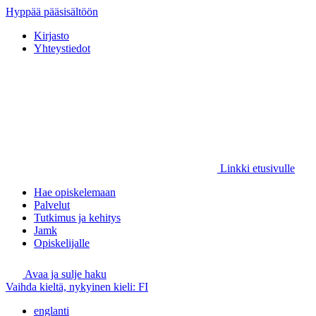
Hyppää pääsisältöön
Kirjasto
Yhteystiedot
Linkki etusivulle
Hae opiskelemaan
Palvelut
Tutkimus ja kehitys
Jamk
Opiskelijalle
Avaa ja sulje haku
Vaihda kieltä, nykyinen kieli:
FI
englanti