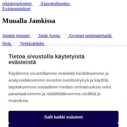
rekisteriselosteet
Alasottoilmoitus
Evästeasetukset
Muualla Jamkissa
Jamkin intranet
Jamk Arena
Avoimet oppimateriaalit
Help
Verkkolehdet
Pl 207 | 40101 Jyväskylä
puh. +358 20 743 8100
Tietoa sivustolla käytetyistä
fax. +358 14 449 9694
evästeistä
Käytämme sivustollamme evästeitä kerätäksemme ja
analysoidaksemme sivuston suorituskykyä ja käyttöä,
tarjotaksemme sosiaalisen median ominaisuuksia sekä
parantaaksemme ja räätälöidäksemme sisältöä ja
mainoksia.
Salli kaikki evästeet