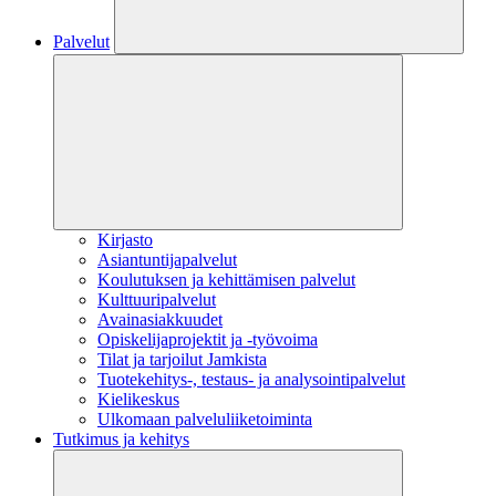
Palvelut
Kirjasto
Asiantuntijapalvelut
Koulutuksen ja kehittämisen palvelut
Kulttuuripalvelut
Avainasiakkuudet
Opiskelijaprojektit​ ja -työvoima
Tilat ja tarjoilut Jamkista
Tuotekehitys-, testaus- ja analysointipalvelut
Kielikeskus
Ulkomaan palveluliiketoiminta
Tutkimus ja kehitys