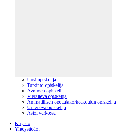
Uusi opiskelija
Tutkinto-opiskelija
Avoimen opiskelija
Vieraileva opiskelija
Ammatillisen opettajakorkeakoulun opiskelija
Urheileva opiskelija
Asioi verkossa
Kirjasto
Yhteystiedot