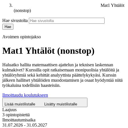
Mat1 Yhtälöt
(nonstop)
Hae sivustolta
Avoimen opintojakso
Mat1 Yhtälöt (nonstop)
Haluatko hallita matemaattisen ajattelun ja teknisen laskennan
kulmakivet? Kurssilla opit ratkaisemaan monipuolisia yhtälöitä ja
yhtälöryhmiä sekä kehittät analyyttista päättelykykyäsi. Kurssin
jälkeen hallitset yhtälöiden muodostamisen ja osaat hyödyntää niitä
työkaluina todellisiin haasteisiin.
Ilmoittaudu koulutukseen
Lisää muistilistalle
Lisätty muistilistalle
Laajuus
3 opintopistettä
Ilmoittautumisaika
31.07.2026 - 31.05.2027