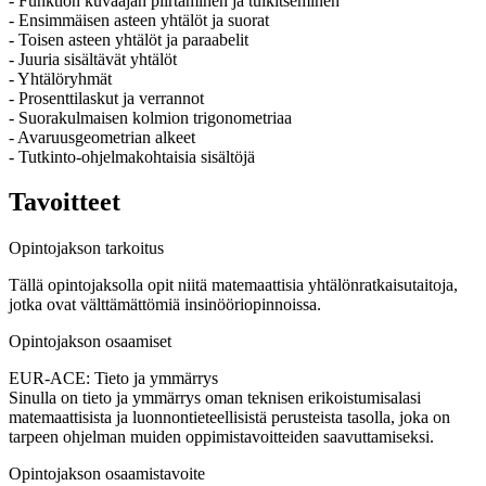
- Funktion kuvaajan piirtäminen ja tulkitseminen
- Ensimmäisen asteen yhtälöt ja suorat
- Toisen asteen yhtälöt ja paraabelit
- Juuria sisältävät yhtälöt
- Yhtälöryhmät
- Prosenttilaskut ja verrannot
- Suorakulmaisen kolmion trigonometriaa
- Avaruusgeometrian alkeet
- Tutkinto-ohjelmakohtaisia sisältöjä
Tavoitteet
Opintojakson tarkoitus
Tällä opintojaksolla opit niitä matemaattisia yhtälönratkaisutaitoja,
jotka ovat välttämättömiä insinööriopinnoissa.
Opintojakson osaamiset
EUR-ACE: Tieto ja ymmärrys
Sinulla on tieto ja ymmärrys oman teknisen erikoistumisalasi
matemaattisista ja luonnontieteellisistä perusteista tasolla, joka on
tarpeen ohjelman muiden oppimistavoitteiden saavuttamiseksi.
Opintojakson osaamistavoite