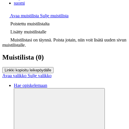
suomi
Avaa muistilista
Sulje muistilista
Poistettu muistilistalta
Lisätty muistilistalle
Muistilistasi on täynnä. Poista jotain, niin voit lisätä uuden sivun
muistilistalle.
Muistilista
(0)
Linkki kopioitu leikepöydälle
Avaa valikko
Sulje valikko
Hae opiskelemaan