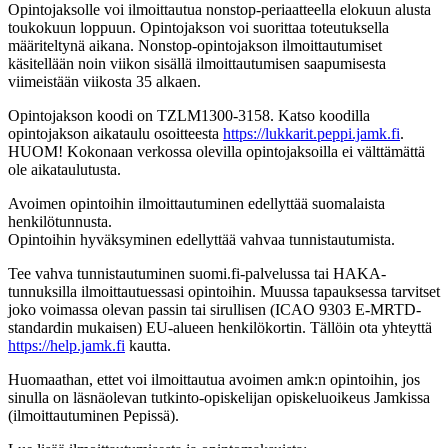
Opintojaksolle voi ilmoittautua nonstop-periaatteella elokuun alusta
toukokuun loppuun. Opintojakson voi suorittaa toteutuksella
määriteltynä aikana. Nonstop-opintojakson ilmoittautumiset
käsitellään noin viikon sisällä ilmoittautumisen saapumisesta
viimeistään viikosta 35 alkaen.
Opintojakson koodi on TZLM1300-3158. Katso koodilla
opintojakson aikataulu osoitteesta
https://lukkarit.peppi.jamk.fi
.
HUOM! Kokonaan verkossa olevilla opintojaksoilla ei välttämättä
ole aikataulutusta.
Avoimen opintoihin ilmoittautuminen edellyttää suomalaista
henkilötunnusta.
Opintoihin hyväksyminen edellyttää vahvaa tunnistautumista.
Tee vahva tunnistautuminen suomi.fi-palvelussa tai HAKA-
tunnuksilla ilmoittautuessasi opintoihin. Muussa tapauksessa tarvitset
joko voimassa olevan passin tai sirullisen (ICAO 9303 E-MRTD-
standardin mukaisen) EU-alueen henkilökortin. Tällöin ota yhteyttä
https://help.jamk.fi
kautta.
Huomaathan, ettet voi ilmoittautua avoimen amk:n opintoihin, jos
sinulla on läsnäolevan tutkinto-opiskelijan opiskeluoikeus Jamkissa
(ilmoittautuminen Pepissä).