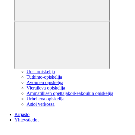
Uusi opiskelija
Tutkinto-opiskelija
Avoimen opiskelija
Vieraileva opiskelija
Ammatillisen opettajakorkeakoulun opiskelija
Urheileva opiskelija
Asioi verkossa
Kirjasto
Yhteystiedot