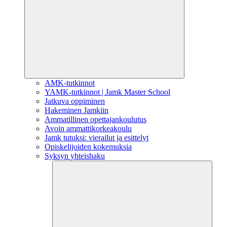
AMK-tutkinnot
YAMK-tutkinnot | Jamk Master School
Jatkuva oppiminen
Hakeminen Jamkiin
Ammatillinen opettajankoulutus
Avoin ammattikorkeakoulu
Jamk tutuksi: vierailut ja esittelyt
Opiskelijoiden kokemuksia
Syksyn yhteishaku