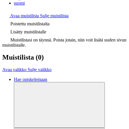
suomi
Avaa muistilista
Sulje muistilista
Poistettu muistilistalta
Lisätty muistilistalle
Muistilistasi on täynnä. Poista jotain, niin voit lisätä uuden sivun
muistilistalle.
Muistilista
(0)
Avaa valikko
Sulje valikko
Hae opiskelemaan