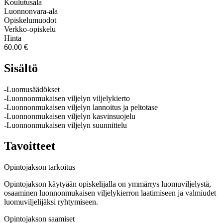
Koulutusala
Luonnonvara-ala
Opiskelumuodot
Verkko-opiskelu
Hinta
60.00 €
Sisältö
-Luomusäädökset
-Luonnonmukaisen viljelyn viljelykierto
-Luonnonmukaisen viljelyn lannoitus ja peltotase
-Luonnonmukaisen viljelyn kasvinsuojelu
-Luonnonmukaisen viljelyn suunnittelu
Tavoitteet
Opintojakson tarkoitus
Opintojakson käytyään opiskelijalla on ymmärrys luomuviljelystä,
osaaminen luonnonmukaisen viljelykierron laatimiseen ja valmiudet
luomuviljelijäksi ryhtymiseen.
Opintojakson saamiset