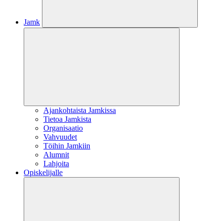
Jamk
Ajankohtaista Jamkissa
Tietoa Jamkista
Organisaatio
Vahvuudet
Töihin Jamkiin
Alumnit
Lahjoita
Opiskelijalle