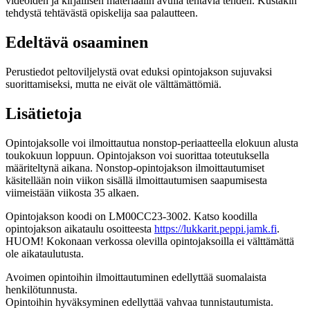
videoiden ja kirjallisen materiaalin avulla tehtäviä tehden. Kustakin
tehdystä tehtävästä opiskelija saa palautteen.
Edeltävä osaaminen
Perustiedot peltoviljelystä ovat eduksi opintojakson sujuvaksi
suorittamiseksi, mutta ne eivät ole välttämättömiä.
Lisätietoja
Opintojaksolle voi ilmoittautua nonstop-periaatteella elokuun alusta
toukokuun loppuun. Opintojakson voi suorittaa toteutuksella
määriteltynä aikana. Nonstop-opintojakson ilmoittautumiset
käsitellään noin viikon sisällä ilmoittautumisen saapumisesta
viimeistään viikosta 35 alkaen.
Opintojakson koodi on LM00CC23-3002. Katso koodilla
opintojakson aikataulu osoitteesta
https://lukkarit.peppi.jamk.fi
.
HUOM! Kokonaan verkossa olevilla opintojaksoilla ei välttämättä
ole aikataulutusta.
Avoimen opintoihin ilmoittautuminen edellyttää suomalaista
henkilötunnusta.
Opintoihin hyväksyminen edellyttää vahvaa tunnistautumista.