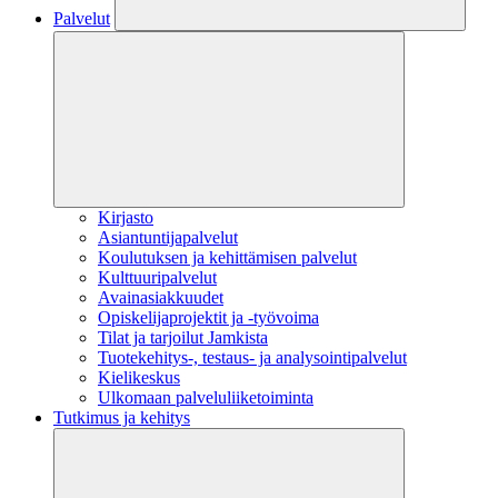
Palvelut
Kirjasto
Asiantuntijapalvelut
Koulutuksen ja kehittämisen palvelut
Kulttuuripalvelut
Avainasiakkuudet
Opiskelijaprojektit​ ja -työvoima
Tilat ja tarjoilut Jamkista
Tuotekehitys-, testaus- ja analysointipalvelut
Kielikeskus
Ulkomaan palveluliiketoiminta
Tutkimus ja kehitys