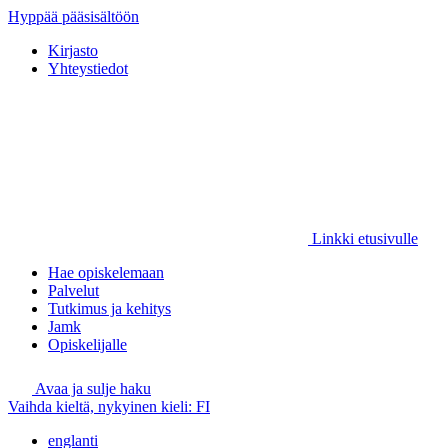
Hyppää pääsisältöön
Kirjasto
Yhteystiedot
Linkki etusivulle
Hae opiskelemaan
Palvelut
Tutkimus ja kehitys
Jamk
Opiskelijalle
Avaa ja sulje haku
Vaihda kieltä, nykyinen kieli:
FI
englanti