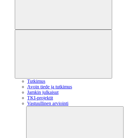
Tutkimus
Avoin tiede ja tutkimus
Jamkin julkaisut
TKI-projektit
Vastuullinen arviointi