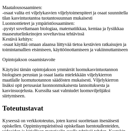
Maatalousosaaminen:
-osaat valita eri viljelykasvien viljelytoimenpiteet ja osaat suunnitella
tilan kasvintuotantoa tuotantosuunnan mukaisesti
Luonnontieteet ja ympäristöosaaminen:
-pystyt soveltamaan biologiaa, matematiikkaa, kemiaa ja fysiikkaa
maaseutuelinkeinojen soveltavissa tehtävissä
Kestävä kehitys:
-osaat käyttää omaan alaansa liittyvää tietoa kestävien ratkaisujen ja
toimintamallien etsimiseen, käyttöönottamiseen ja vakiinnuttamiseen
Opintojakson osaamistavoite
Käytyäsi tämän opintojakson ymmärrät luomukasvintuotannon
biologisen perustan ja osaat laatia mielekkään viljelykierron
maatilalle luomutuotannon säädösten mukaisesti. Viljelykierron
lisäksi opit perusasiat luonnonmukaisesta lannoituksesta ja
kasvinsuojelusta. Kurssilta saat valmiudet luomuviljelijäksi
siirtymiseen.
Toteutustavat
Kyseessä on verkkototeutus, joten kurssi suoritetaan itsenäisesti
opiskellen. Oppimisympäristössä opiskellaan luentotallenteiden,