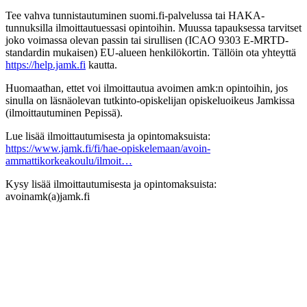
Tee vahva tunnistautuminen suomi.fi-palvelussa tai HAKA-
tunnuksilla ilmoittautuessasi opintoihin. Muussa tapauksessa tarvitset
joko voimassa olevan passin tai sirullisen (ICAO 9303 E-MRTD-
standardin mukaisen) EU-alueen henkilökortin. Tällöin ota yhteyttä
https://help.jamk.fi
kautta.
Huomaathan, ettet voi ilmoittautua avoimen amk:n opintoihin, jos
sinulla on läsnäolevan tutkinto-opiskelijan opiskeluoikeus Jamkissa
(ilmoittautuminen Pepissä).
Lue lisää ilmoittautumisesta ja opintomaksuista:
https://www.jamk.fi/fi/hae-opiskelemaan/avoin-
ammattikorkeakoulu/ilmoit…
Kysy lisää ilmoittautumisesta ja opintomaksuista:
avoinamk(a)jamk.fi