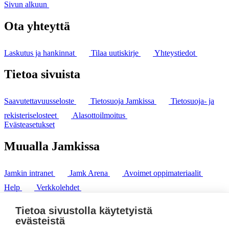
Sivun alkuun
Ota yhteyttä
Laskutus ja hankinnat
Tilaa uutiskirje
Yhteystiedot
Tietoa sivuista
Saavutettavuusseloste
Tietosuoja Jamkissa
Tietosuoja- ja
rekisteriselosteet
Alasottoilmoitus
Evästeasetukset
Muualla Jamkissa
Jamkin intranet
Jamk Arena
Avoimet oppimateriaalit
Help
Verkkolehdet
Pl 207 | 40101 Jyväskylä
puh. +358 20 743 8100
Tietoa sivustolla käytetyistä
fax. +358 14 449 9694
evästeistä