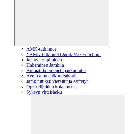
AMK-tutkinnot
YAMK-tutkinnot | Jamk Master School
Jatkuva oppiminen
Hakeminen Jamkiin
Ammatillinen opettajankoulutus
Avoin ammattikorkeakoulu
Jamk tutuksi: vierailut ja esittelyt
Opiskelijoiden kokemuksia
Syksyn yhteishaku