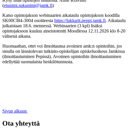
Kysy lisää opintojen sisällöstä: Anne Koivisto
(
etunimi.sukunimi@jamk.fi
)
Katso opintojakson webinaarien aikataulu opintojakson koodilla
SK00CI84-3004 osoitteesta
https://lukkarit.peppi.jamk.fi
. Aikataulu
julkaistaan 18.6. mennessä. Webinaarien (3 kpl) lisäksi
opintojaksoon kuuluu aineistotentti Moodlessa 12.11.2026 klo 8-20
välisenä aikana.
Huomaathan, ettet voi ilmoittautua avoimen amk:n opintoihin, jos
sinulla on läsnäolevan tutkinto-opiskelijan opiskeluoikeus Jamkissa
(ilmoittautuminen Pepissä). Avoimen opintoihin ilmoittautuminen
edellyttää suomalaista henkilötunnusta.
Sivun alkuun
Ota yhteyttä