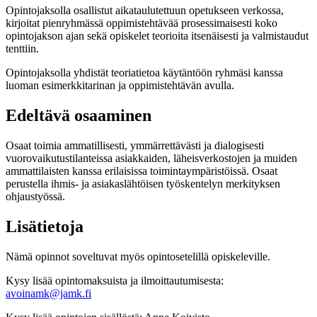
Opintojaksolla osallistut aikataulutettuun opetukseen verkossa,
kirjoitat pienryhmässä oppimistehtävää prosessimaisesti koko
opintojakson ajan sekä opiskelet teorioita itsenäisesti ja valmistaudut
tenttiin.
Opintojaksolla yhdistät teoriatietoa käytäntöön ryhmäsi kanssa
luoman esimerkkitarinan ja oppimistehtävän avulla.
Edeltävä osaaminen
Osaat toimia ammatillisesti, ymmärrettävästi ja dialogisesti
vuorovaikutustilanteissa asiakkaiden, läheisverkostojen ja muiden
ammattilaisten kanssa erilaisissa toimintaympäristöissä. Osaat
perustella ihmis- ja asiakaslähtöisen työskentelyn merkityksen
ohjaustyössä.
Lisätietoja
Nämä opinnot soveltuvat myös opintosetelillä opiskeleville.
Kysy lisää opintomaksuista ja ilmoittautumisesta:
avoinamk@jamk.fi