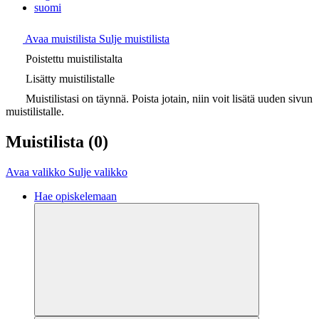
suomi
Avaa muistilista
Sulje muistilista
Poistettu muistilistalta
Lisätty muistilistalle
Muistilistasi on täynnä. Poista jotain, niin voit lisätä uuden sivun
muistilistalle.
Muistilista
(0)
Avaa valikko
Sulje valikko
Hae opiskelemaan