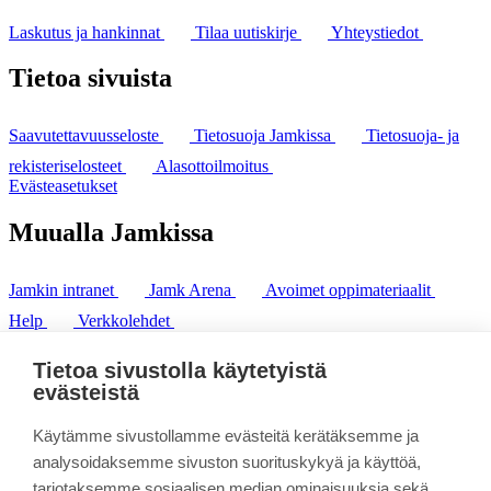
Laskutus ja hankinnat
Tilaa uutiskirje
Yhteystiedot
Tietoa sivuista
Saavutettavuusseloste
Tietosuoja Jamkissa
Tietosuoja- ja
rekisteriselosteet
Alasottoilmoitus
Evästeasetukset
Muualla Jamkissa
Jamkin intranet
Jamk Arena
Avoimet oppimateriaalit
Help
Verkkolehdet
Pl 207 | 40101 Jyväskylä
puh. +358 20 743 8100
Tietoa sivustolla käytetyistä
fax. +358 14 449 9694
evästeistä
Käytämme sivustollamme evästeitä kerätäksemme ja
analysoidaksemme sivuston suorituskykyä ja käyttöä,
tarjotaksemme sosiaalisen median ominaisuuksia sekä