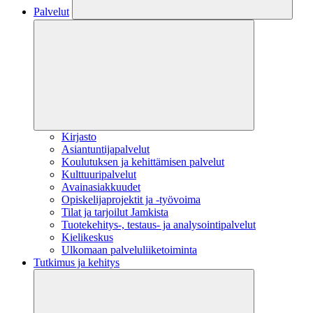
Palvelut
Kirjasto
Asiantuntijapalvelut
Koulutuksen ja kehittämisen palvelut
Kulttuuripalvelut
Avainasiakkuudet
Opiskelijaprojektit​ ja -työvoima
Tilat ja tarjoilut Jamkista
Tuotekehitys-, testaus- ja analysointipalvelut
Kielikeskus
Ulkomaan palveluliiketoiminta
Tutkimus ja kehitys