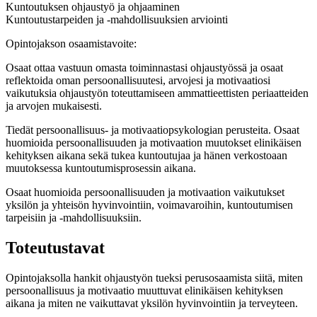
Kuntoutuksen ohjaustyö ja ohjaaminen
Kuntoutustarpeiden ja -mahdollisuuksien arviointi
Opintojakson osaamistavoite:
Osaat ottaa vastuun omasta toiminnastasi ohjaustyössä ja osaat
reflektoida oman persoonallisuutesi, arvojesi ja motivaatiosi
vaikutuksia ohjaustyön toteuttamiseen ammattieettisten periaatteiden
ja arvojen mukaisesti.
Tiedät persoonallisuus- ja motivaatiopsykologian perusteita. Osaat
huomioida persoonallisuuden ja motivaation muutokset elinikäisen
kehityksen aikana sekä tukea kuntoutujaa ja hänen verkostoaan
muutoksessa kuntoutumisprosessin aikana.
Osaat huomioida persoonallisuuden ja motivaation vaikutukset
yksilön ja yhteisön hyvinvointiin, voimavaroihin, kuntoutumisen
tarpeisiin ja -mahdollisuuksiin.
Toteutustavat
Opintojaksolla hankit ohjaustyön tueksi perusosaamista siitä, miten
persoonallisuus ja motivaatio muuttuvat elinikäisen kehityksen
aikana ja miten ne vaikuttavat yksilön hyvinvointiin ja terveyteen.