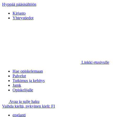
Hyppää pääsisältöön
Kirjasto
Yhteystiedot
Linkki etusivulle
Hae opiskelemaan
Palvelut
Tutkimus ja kehitys
Jamk
Opiskelijalle
Avaa ja sulje haku
Vaihda kieltä, nykyinen kieli:
FI
englanti