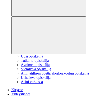
Uusi opiskelija
Tutkinto-opiskelija
Avoimen opiskelija
Vieraileva opiskelija
Ammatillisen opettajakorkeakoulun opiskelija
Urheileva opiskelija
Asioi verkossa
Kirjasto
Yhteystiedot