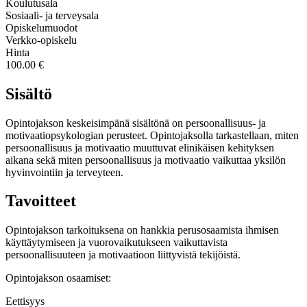
Koulutusala
Sosiaali- ja terveysala
Opiskelumuodot
Verkko-opiskelu
Hinta
100.00 €
Sisältö
Opintojakson keskeisimpänä sisältönä on persoonallisuus- ja
motivaatiopsykologian perusteet. Opintojaksolla tarkastellaan, miten
persoonallisuus ja motivaatio muuttuvat elinikäisen kehityksen
aikana sekä miten persoonallisuus ja motivaatio vaikuttaa yksilön
hyvinvointiin ja terveyteen.
Tavoitteet
Opintojakson tarkoituksena on hankkia perusosaamista ihmisen
käyttäytymiseen ja vuorovaikutukseen vaikuttavista
persoonallisuuteen ja motivaatioon liittyvistä tekijöistä.
Opintojakson osaamiset:
Eettisyys