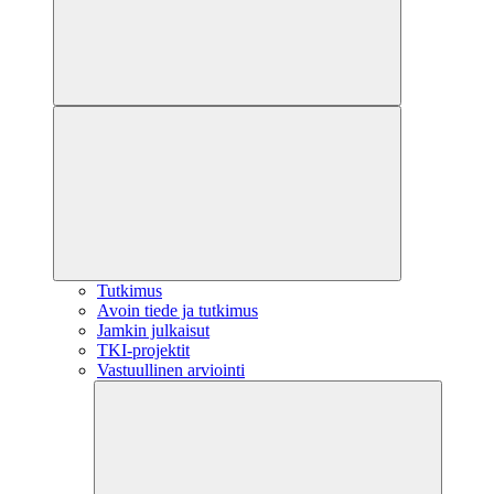
Tutkimus
Avoin tiede ja tutkimus
Jamkin julkaisut
TKI-projektit
Vastuullinen arviointi