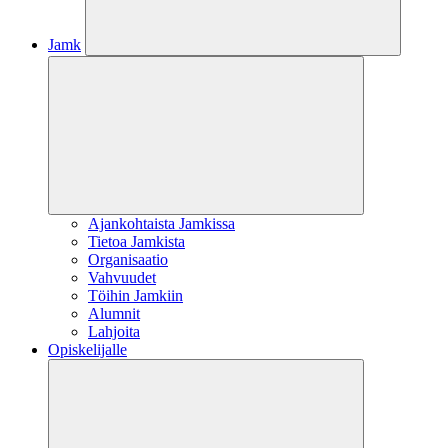
Jamk
Ajankohtaista Jamkissa
Tietoa Jamkista
Organisaatio
Vahvuudet
Töihin Jamkiin
Alumnit
Lahjoita
Opiskelijalle