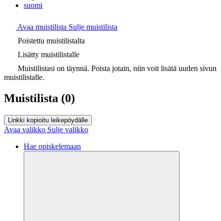
suomi
Avaa muistilista
Sulje muistilista
Poistettu muistilistalta
Lisätty muistilistalle
Muistilistasi on täynnä. Poista jotain, niin voit lisätä uuden sivun
muistilistalle.
Muistilista
(0)
Linkki kopioitu leikepöydälle
Avaa valikko
Sulje valikko
Hae opiskelemaan