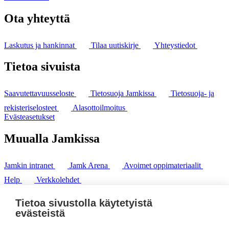
Ota yhteyttä
Laskutus ja hankinnat
Tilaa uutiskirje
Yhteystiedot
Tietoa sivuista
Saavutettavuusseloste
Tietosuoja Jamkissa
Tietosuoja- ja
rekisteriselosteet
Alasottoilmoitus
Evästeasetukset
Muualla Jamkissa
Jamkin intranet
Jamk Arena
Avoimet oppimateriaalit
Help
Verkkolehdet
Pl 207 | 40101 Jyväskylä
puh. +358 20 743 8100
Tietoa sivustolla käytetyistä
fax. +358 14 449 9694
evästeistä