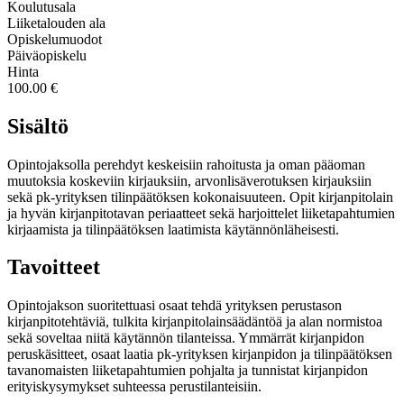
Koulutusala
Liiketalouden ala
Opiskelumuodot
Päiväopiskelu
Hinta
100.00 €
Sisältö
Opintojaksolla perehdyt keskeisiin rahoitusta ja oman pääoman
muutoksia koskeviin kirjauksiin, arvonlisäverotuksen kirjauksiin
sekä pk-yrityksen tilinpäätöksen kokonaisuuteen. Opit kirjanpitolain
ja hyvän kirjanpitotavan periaatteet sekä harjoittelet liiketapahtumien
kirjaamista ja tilinpäätöksen laatimista käytännönläheisesti.
Tavoitteet
Opintojakson suoritettuasi osaat tehdä yrityksen perustason
kirjanpitotehtäviä, tulkita kirjanpitolainsäädäntöä ja alan normistoa
sekä soveltaa niitä käytännön tilanteissa. Ymmärrät kirjanpidon
peruskäsitteet, osaat laatia pk-yrityksen kirjanpidon ja tilinpäätöksen
tavanomaisten liiketapahtumien pohjalta ja tunnistat kirjanpidon
erityiskysymykset suhteessa perustilanteisiin.