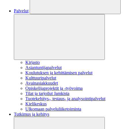
Palvelut
Kirjasto
Asiantuntijapalvelut
Koulutuksen ja kehittämisen palvelut
Kulttuuripalvelut
Avainasiakkuudet
Opiskelijaprojektit​ ja -työvoima
Tilat ja tarjoilut Jamkista
Tuotekehitys-, testaus- ja analysointipalvelut
Kielikeskus
Ulkomaan palveluliiketoiminta
Tutkimus ja kehitys