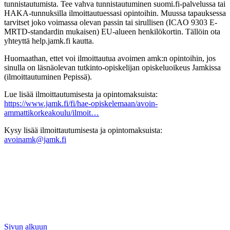
tunnistautumista. Tee vahva tunnistautuminen suomi.fi-palvelussa tai
HAKA-tunnuksilla ilmoittautuessasi opintoihin. Muussa tapauksessa
tarvitset joko voimassa olevan passin tai sirullisen (ICAO 9303 E-
MRTD-standardin mukaisen) EU-alueen henkilökortin. Tällöin ota
yhteyttä help.jamk.fi kautta.
Huomaathan, ettet voi ilmoittautua avoimen amk:n opintoihin, jos
sinulla on läsnäolevan tutkinto-opiskelijan opiskeluoikeus Jamkissa
(ilmoittautuminen Pepissä).
Lue lisää ilmoittautumisesta ja opintomaksuista:
https://www.jamk.fi/fi/hae-opiskelemaan/avoin-
ammattikorkeakoulu/ilmoit…
Kysy lisää ilmoittautumisesta ja opintomaksuista:
avoinamk@jamk.fi
Sivun alkuun