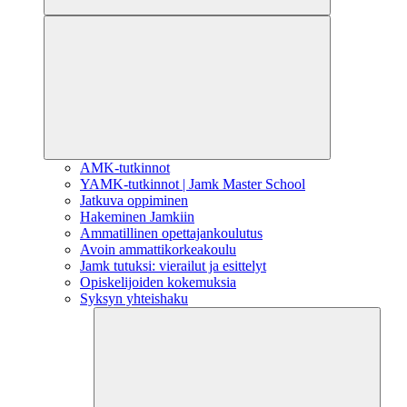
AMK-tutkinnot
YAMK-tutkinnot | Jamk Master School
Jatkuva oppiminen
Hakeminen Jamkiin
Ammatillinen opettajankoulutus
Avoin ammattikorkeakoulu
Jamk tutuksi: vierailut ja esittelyt
Opiskelijoiden kokemuksia
Syksyn yhteishaku