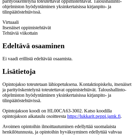
parityöskentelynä toteutettavat oppimistehtävät. Taloushallinto-
ohjelmiston hyödyntäminen yksinkertaisissa kirjanpito- ja
tilinpäätöstehtävissä.
Virtuaali
Itsenäiset oppimistehtävät
Tehtäviä viikottain
Edeltävä osaaminen
Ei vaadi erillistä edeltävää osaamista.
Lisätietoja
Opintojakso toteutetaan lähiopetuksena. Kontaktiopiskelu, itsenäiset
ja parityöskentelynä toteutettavat oppimistehtävät. Taloushallinto-
ohjelmiston hyödyntäminen yksinkertaisissa kirjanpito- ja
tilinpäätöstehtävissä.
Opintojakson koodi on HL00CA63-3002. Katso koodilla
opintojakson aikataulu osoitteesta
https://lukkarit.peppi.jamk.fi
.
Avoimen opintoihin ilmoittautuminen edellyttää suomalaista
henkilötunnusta, ja opintoihin hyväksyminen edellyttää vahvaa