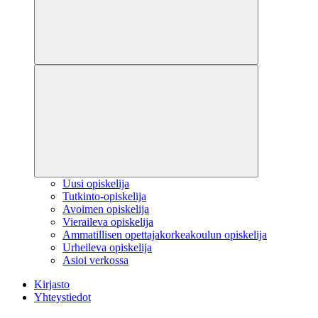
Uusi opiskelija
Tutkinto-opiskelija
Avoimen opiskelija
Vieraileva opiskelija
Ammatillisen opettajakorkeakoulun opiskelija
Urheileva opiskelija
Asioi verkossa
Kirjasto
Yhteystiedot