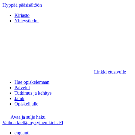
Hyppää pääsisältöön
Kirjasto
Yhteystiedot
Linkki etusivulle
Hae opiskelemaan
Palvelut
Tutkimus ja kehitys
Jamk
Opiskelijalle
Avaa ja sulje haku
Vaihda kieltä, nykyinen kieli:
FI
englanti