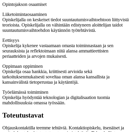
Opintojakson osaamiset
Liiketoimintaosaaminen
Opiskelijalla on keskeiset tiedot suuntautumisvaihtoehtoon liittyvistä
teorioista. Opiskelijalla on vähintään edistyneen aloittelijan taidot
suuntautumisvaihtoehdon käytännön työtehtävistä.
Eettisyys
Opiskelija kykenee vastaamaan omasta toiminnastaan ja sen
seurauksista ja reflektoimaan niitä alansa ammattieettisten
periaatteiden ja arvojen mukaisesti.
Oppimaan oppiminen
Opiskelija osaa hankkia, kriittisesti arvioida sekä
tarkoituksenmukaisesti soveltaa oman alansa kansallista ja
kansainvälistä tietoperustaa ja käytäntöjä.
Työelämässä toimiminen
Opiskelija hyödyntää teknologian ja digitalisaation tuomia
mahdollisuuksia omassa työssään.
Toteutustavat
Ohjauskontaktilla teemme tehtäviä. Kontaktiopiskelu, itsenäiset ja