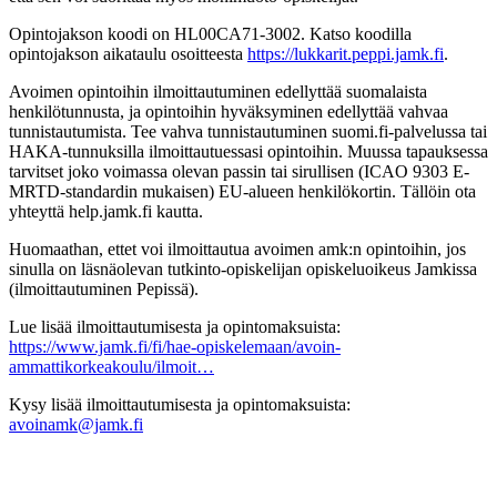
Opintojakson koodi on HL00CA71-3002. Katso koodilla
opintojakson aikataulu osoitteesta
https://lukkarit.peppi.jamk.fi
.
Avoimen opintoihin ilmoittautuminen edellyttää suomalaista
henkilötunnusta, ja opintoihin hyväksyminen edellyttää vahvaa
tunnistautumista. Tee vahva tunnistautuminen suomi.fi-palvelussa tai
HAKA-tunnuksilla ilmoittautuessasi opintoihin. Muussa tapauksessa
tarvitset joko voimassa olevan passin tai sirullisen (ICAO 9303 E-
MRTD-standardin mukaisen) EU-alueen henkilökortin. Tällöin ota
yhteyttä help.jamk.fi kautta.
Huomaathan, ettet voi ilmoittautua avoimen amk:n opintoihin, jos
sinulla on läsnäolevan tutkinto-opiskelijan opiskeluoikeus Jamkissa
(ilmoittautuminen Pepissä).
Lue lisää ilmoittautumisesta ja opintomaksuista:
https://www.jamk.fi/fi/hae-opiskelemaan/avoin-
ammattikorkeakoulu/ilmoit…
Kysy lisää ilmoittautumisesta ja opintomaksuista:
avoinamk@jamk.fi