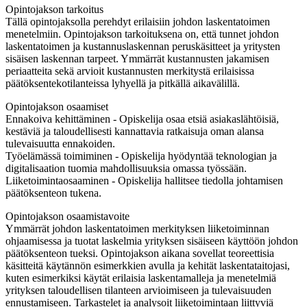
Opintojakson tarkoitus
Tällä opintojaksolla perehdyt erilaisiin johdon laskentatoimen
menetelmiin. Opintojakson tarkoituksena on, että tunnet johdon
laskentatoimen ja kustannuslaskennan peruskäsitteet ja yritysten
sisäisen laskennan tarpeet. Ymmärrät kustannusten jakamisen
periaatteita sekä arvioit kustannusten merkitystä erilaisissa
päätöksentekotilanteissa lyhyellä ja pitkällä aikavälillä.
Opintojakson osaamiset
Ennakoiva kehittäminen - Opiskelija osaa etsiä asiakaslähtöisiä,
kestäviä ja taloudellisesti kannattavia ratkaisuja oman alansa
tulevaisuutta ennakoiden.
Työelämässä toimiminen - Opiskelija hyödyntää teknologian ja
digitalisaation tuomia mahdollisuuksia omassa työssään.
Liiketoimintaosaaminen - Opiskelija hallitsee tiedolla johtamisen
päätöksenteon tukena.
Opintojakson osaamistavoite
Ymmärrät johdon laskentatoimen merkityksen liiketoiminnan
ohjaamisessa ja tuotat laskelmia yrityksen sisäiseen käyttöön johdon
päätöksenteon tueksi. Opintojakson aikana sovellat teoreettisia
käsitteitä käytännön esimerkkien avulla ja kehität laskentataitojasi,
kuten esimerkiksi käytät erilaisia laskentamalleja ja menetelmiä
yrityksen taloudellisen tilanteen arvioimiseen ja tulevaisuuden
ennustamiseen. Tarkastelet ja analysoit liiketoimintaan liittyviä