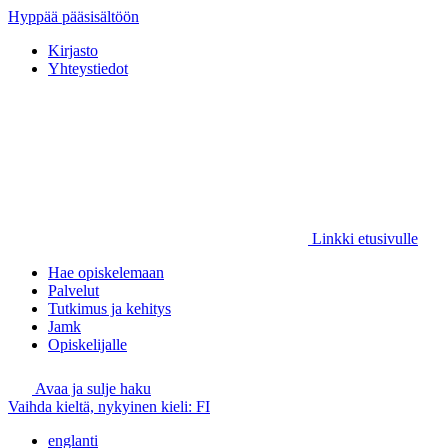
Hyppää pääsisältöön
Kirjasto
Yhteystiedot
Linkki etusivulle
Hae opiskelemaan
Palvelut
Tutkimus ja kehitys
Jamk
Opiskelijalle
Avaa ja sulje haku
Vaihda kieltä, nykyinen kieli:
FI
englanti