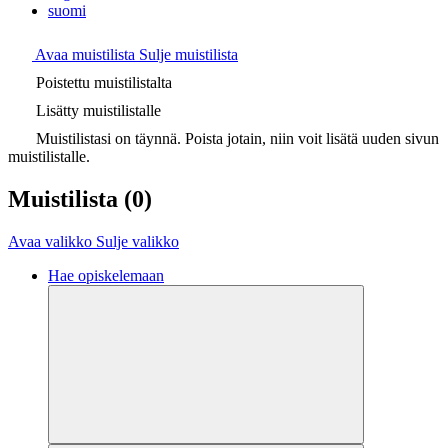
suomi
Avaa muistilista
Sulje muistilista
Poistettu muistilistalta
Lisätty muistilistalle
Muistilistasi on täynnä. Poista jotain, niin voit lisätä uuden sivun
muistilistalle.
Muistilista
(0)
Avaa valikko
Sulje valikko
Hae opiskelemaan