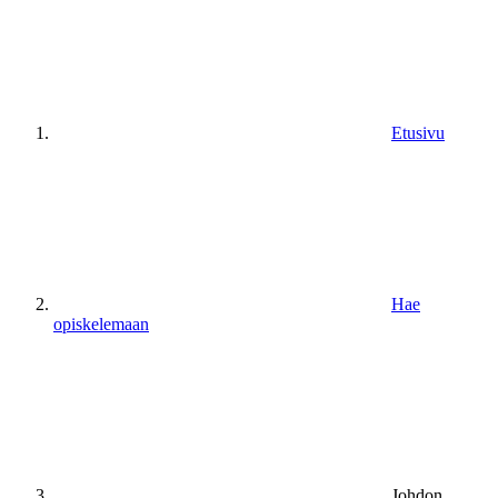
Etusivu
Hae
opiskelemaan
Johdon