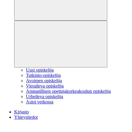
Uusi opiskelija
Tutkinto-opiskelija
Avoimen opiskelija
Vieraileva opiskelija
Ammatillisen opettajakorkeakoulun opiskelija
Urheileva opiskelija
Asioi verkossa
Kirjasto
Yhteystiedot