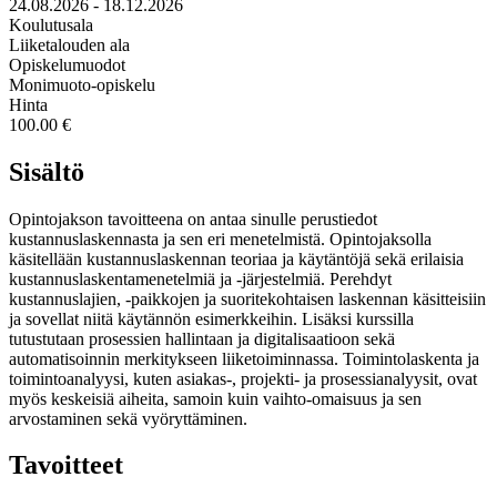
24.08.2026 - 18.12.2026
Koulutusala
Liiketalouden ala
Opiskelumuodot
Monimuoto-opiskelu
Hinta
100.00 €
Sisältö
Opintojakson tavoitteena on antaa sinulle perustiedot
kustannuslaskennasta ja sen eri menetelmistä. Opintojaksolla
käsitellään kustannuslaskennan teoriaa ja käytäntöjä sekä erilaisia
kustannuslaskentamenetelmiä ja -järjestelmiä. Perehdyt
kustannuslajien, -paikkojen ja suoritekohtaisen laskennan käsitteisiin
ja sovellat niitä käytännön esimerkkeihin. Lisäksi kurssilla
tutustutaan prosessien hallintaan ja digitalisaatioon sekä
automatisoinnin merkitykseen liiketoiminnassa. Toimintolaskenta ja
toimintoanalyysi, kuten asiakas-, projekti- ja prosessianalyysit, ovat
myös keskeisiä aiheita, samoin kuin vaihto-omaisuus ja sen
arvostaminen sekä vyöryttäminen.
Tavoitteet