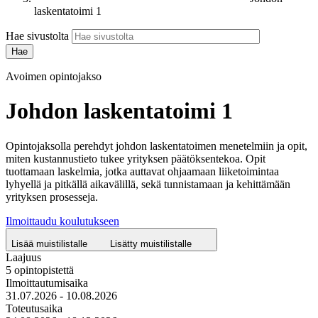
laskentatoimi 1
Hae sivustolta
Avoimen opintojakso
Johdon laskentatoimi 1
Opintojaksolla perehdyt johdon laskentatoimen menetelmiin ja opit,
miten kustannustieto tukee yrityksen päätöksentekoa. Opit
tuottamaan laskelmia, jotka auttavat ohjaamaan liiketoimintaa
lyhyellä ja pitkällä aikavälillä, sekä tunnistamaan ja kehittämään
yrityksen prosesseja.
Ilmoittaudu koulutukseen
Lisää muistilistalle
Lisätty muistilistalle
Laajuus
5 opintopistettä
Ilmoittautumisaika
31.07.2026 - 10.08.2026
Toteutusaika