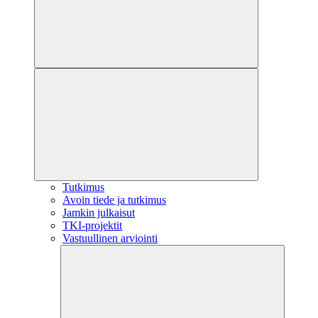
Tutkimus
Avoin tiede ja tutkimus
Jamkin julkaisut
TKI-projektit
Vastuullinen arviointi