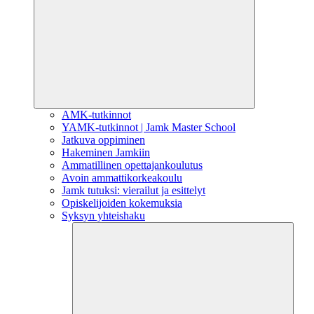
AMK-tutkinnot
YAMK-tutkinnot | Jamk Master School
Jatkuva oppiminen
Hakeminen Jamkiin
Ammatillinen opettajankoulutus
Avoin ammattikorkeakoulu
Jamk tutuksi: vierailut ja esittelyt
Opiskelijoiden kokemuksia
Syksyn yhteishaku