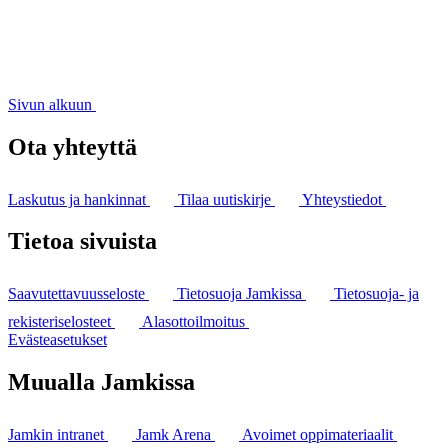
Sivun alkuun
Ota yhteyttä
Laskutus ja hankinnat
Tilaa uutiskirje
Yhteystiedot
Tietoa sivuista
Saavutettavuusseloste
Tietosuoja Jamkissa
Tietosuoja- ja
rekisteriselosteet
Alasottoilmoitus
Evästeasetukset
Muualla Jamkissa
Jamkin intranet
Jamk Arena
Avoimet oppimateriaalit