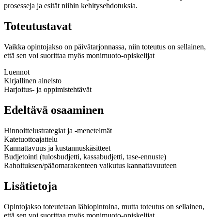
prosesseja ja esität niihin kehitysehdotuksia.
Toteutustavat
Vaikka opintojakso on päivätarjonnassa, niin toteutus on sellainen,
että sen voi suorittaa myös monimuoto-opiskelijat
Luennot
Kirjallinen aineisto
Harjoitus- ja oppimistehtävät
Edeltävä osaaminen
Hinnoittelustrategiat ja -menetelmät
Katetuottoajattelu
Kannattavuus ja kustannuskäsitteet
Budjetointi (tulosbudjetti, kassabudjetti, tase-ennuste)
Rahoituksen/pääomarakenteen vaikutus kannattavuuteen
Lisätietoja
Opintojakso toteutetaan lähiopintoina, mutta toteutus on sellainen,
että sen voi suorittaa myös monimuoto-opiskelijat.