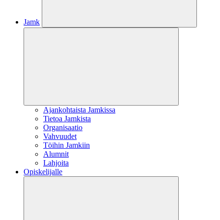
Jamk
Ajankohtaista Jamkissa
Tietoa Jamkista
Organisaatio
Vahvuudet
Töihin Jamkiin
Alumnit
Lahjoita
Opiskelijalle