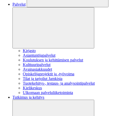
Palvelut
Kirjasto
Asiantuntijapalvelut
Koulutuksen ja kehittämisen palvelut
Kulttuuripalvelut
Avainasiakkuudet
Opiskelijaprojektit​ ja -työvoima
Tilat ja tarjoilut Jamkista
Tuotekehitys-, testaus- ja analysointipalvelut
Kielikeskus
Ulkomaan palveluliiketoiminta
Tutkimus ja kehitys