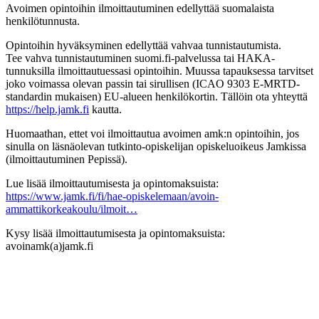
Avoimen opintoihin ilmoittautuminen edellyttää suomalaista
henkilötunnusta.
Opintoihin hyväksyminen edellyttää vahvaa tunnistautumista.
Tee vahva tunnistautuminen suomi.fi-palvelussa tai HAKA-
tunnuksilla ilmoittautuessasi opintoihin. Muussa tapauksessa tarvitset
joko voimassa olevan passin tai sirullisen (ICAO 9303 E-MRTD-
standardin mukaisen) EU-alueen henkilökortin. Tällöin ota yhteyttä
https://help.jamk.fi
kautta.
Huomaathan, ettet voi ilmoittautua avoimen amk:n opintoihin, jos
sinulla on läsnäolevan tutkinto-opiskelijan opiskeluoikeus Jamkissa
(ilmoittautuminen Pepissä).
Lue lisää ilmoittautumisesta ja opintomaksuista:
https://www.jamk.fi/fi/hae-opiskelemaan/avoin-
ammattikorkeakoulu/ilmoit…
Kysy lisää ilmoittautumisesta ja opintomaksuista:
avoinamk(a)jamk.fi