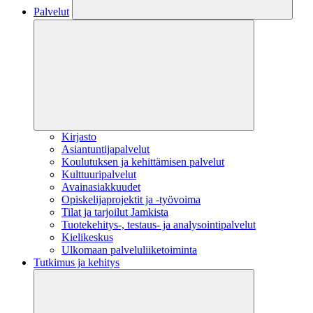
Palvelut
Kirjasto
Asiantuntijapalvelut
Koulutuksen ja kehittämisen palvelut
Kulttuuripalvelut
Avainasiakkuudet
Opiskelijaprojektit​ ja -työvoima
Tilat ja tarjoilut Jamkista
Tuotekehitys-, testaus- ja analysointipalvelut
Kielikeskus
Ulkomaan palveluliiketoiminta
Tutkimus ja kehitys