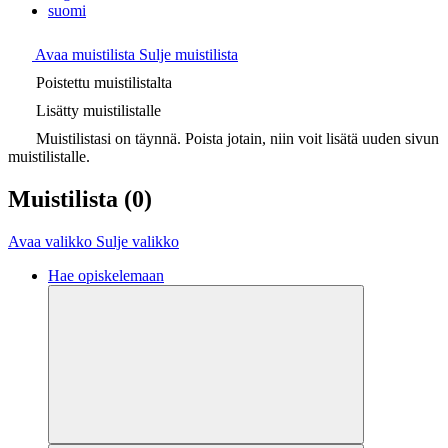
suomi
Avaa muistilista
Sulje muistilista
Poistettu muistilistalta
Lisätty muistilistalle
Muistilistasi on täynnä. Poista jotain, niin voit lisätä uuden sivun
muistilistalle.
Muistilista
(0)
Avaa valikko
Sulje valikko
Hae opiskelemaan