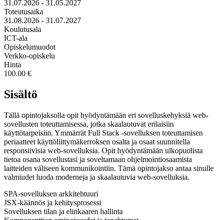
31.07.2026 - 31.05.2027
Toteutusaika
31.08.2026 - 31.07.2027
Koulutusala
ICT-ala
Opiskelumuodot
Verkko-opiskelu
Hinta
100.00 €
Sisältö
Tällä opintojaksolla opit hyödyntämään eri sovelluskehyksiä web-
sovellusten toteuttamisessa, jotka skaalautuvat erilaisiin
käyttötarpeisiin. Ymmärrät Full Stack -sovelluksen toteuttamisen
periaatteet käyttöliittymäkerroksen osalta ja osaat suunnitella
responsiivisia web-sovelluksia. Opit hyödyntämään ulkopuolista
tietoa osana sovellustasi ja soveltamaan ohjelmointiosaamista
laitteiden väliseen kommunikointiin. Tämä opintojakso antaa sinulle
valmiudet luoda moderneja ja skaalautuvia web-sovelluksia.
SPA-sovelluksen arkkitehtuuri
JSX-käännös ja kehitysprosessi
Sovelluksen tilan ja elinkaaren hallinta