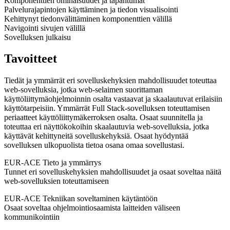
Komponenttien ominaisuudet ja tapahtumat
Palvelurajapintojen käyttäminen ja tiedon visualisointi
Kehittynyt tiedonvälittäminen komponenttien välillä
Navigointi sivujen välillä
Sovelluksen julkaisu
Tavoitteet
Tiedät ja ymmärrät eri sovelluskehyksien mahdollisuudet toteuttaa
web-sovelluksia, jotka web-selaimen suorittaman
käyttöliittymäohjelmoinnin osalta vastaavat ja skaalautuvat erilaisiin
käyttötarpeisiin. Ymmärrät Full Stack-sovelluksen toteuttamisen
periaatteet käyttöliittymäkerroksen osalta. Osaat suunnitella ja
toteuttaa eri näyttökokoihin skaalautuvia web-sovelluksia, jotka
käyttävät kehittyneitä sovelluskehyksiä. Osaat hyödyntää
sovelluksen ulkopuolista tietoa osana omaa sovellustasi.
EUR-ACE Tieto ja ymmärrys
Tunnet eri sovelluskehyksien mahdollisuudet ja osaat soveltaa näitä
web-sovelluksien toteuttamiseen
EUR-ACE Tekniikan soveltaminen käytäntöön
Osaat soveltaa ohjelmointiosaamista laitteiden väliseen
kommunikointiin