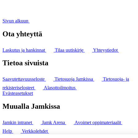
Sivun alkuun
Ota yhteyttä
Laskutus ja hankinnat
Tilaa uutiskirje
Yhteystiedot
Tietoa sivuista
Saavutettavuusseloste
Tietosuoja Jamkissa
Tietosuoja- ja
rekisteriselosteet
Alasottoilmoitus
Evästeasetukset
Muualla Jamkissa
Jamkin intranet
Jamk Arena
Avoimet oppimateriaalit
Help
Verkkolehdet
Pl 207 | 40101 Jyväskylä