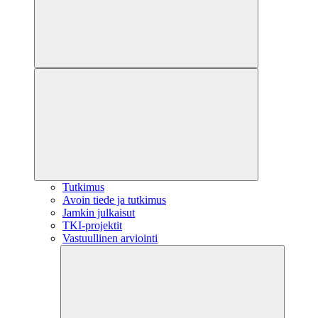
Tutkimus
Avoin tiede ja tutkimus
Jamkin julkaisut
TKI-projektit
Vastuullinen arviointi