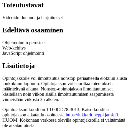
Toteutustavat
Videoidut luennot ja harjoitukset
Edeltävä osaaminen
Ohjelmoinnin perusteet
Web-kehitys
JavaScript-ohjelmointi
Lisätietoja
Opintojaksolle voi ilmoittautua nonstop-periaatteella elokuun alusta
toukokuun loppuun. Opintojakson voi suorittaa toteutuksella
määriteltynä aikana. Nonstop-opintojakson ilmoittautumiset
käsitellään noin viikon sisällä ilmoittautumisen saapumisesta
viimeistään viikosta 35 alkaen.
Opintojakson koodi on TT00CD78-3013. Katso koodilla
opintojakson aikataulu osoitteesta
https://lukkarit.peppi.jamk.fi
.
HUOM! Kokonaan verkossa olevilla opintojaksoilla ei välttämättä
ole aikataulutusta.