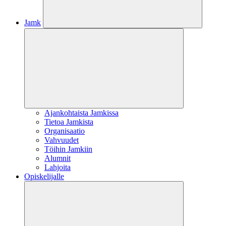
Jamk
Ajankohtaista Jamkissa
Tietoa Jamkista
Organisaatio
Vahvuudet
Töihin Jamkiin
Alumnit
Lahjoita
Opiskelijalle