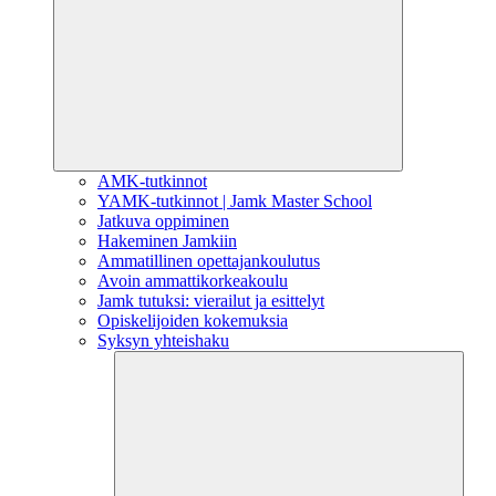
AMK-tutkinnot
YAMK-tutkinnot | Jamk Master School
Jatkuva oppiminen
Hakeminen Jamkiin
Ammatillinen opettajankoulutus
Avoin ammattikorkeakoulu
Jamk tutuksi: vierailut ja esittelyt
Opiskelijoiden kokemuksia
Syksyn yhteishaku