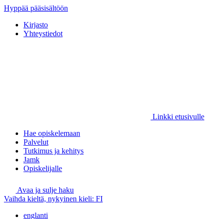
Hyppää pääsisältöön
Kirjasto
Yhteystiedot
Linkki etusivulle
Hae opiskelemaan
Palvelut
Tutkimus ja kehitys
Jamk
Opiskelijalle
Avaa ja sulje haku
Vaihda kieltä, nykyinen kieli:
FI
englanti