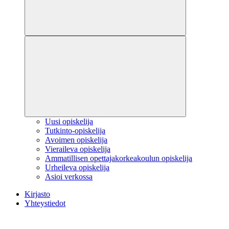
Uusi opiskelija
Tutkinto-opiskelija
Avoimen opiskelija
Vieraileva opiskelija
Ammatillisen opettajakorkeakoulun opiskelija
Urheileva opiskelija
Asioi verkossa
Kirjasto
Yhteystiedot