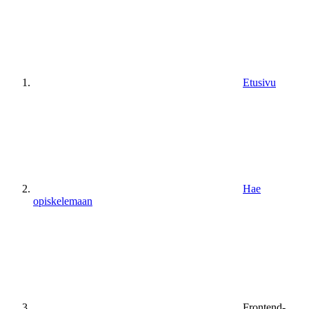
Etusivu
Hae
opiskelemaan
Frontend-