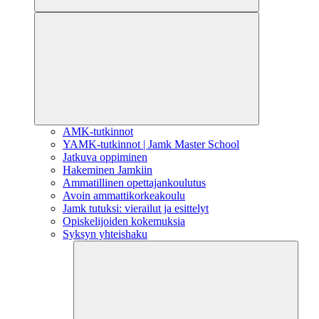
AMK-tutkinnot
YAMK-tutkinnot | Jamk Master School
Jatkuva oppiminen
Hakeminen Jamkiin
Ammatillinen opettajankoulutus
Avoin ammattikorkeakoulu
Jamk tutuksi: vierailut ja esittelyt
Opiskelijoiden kokemuksia
Syksyn yhteishaku