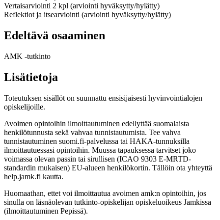
Vertaisarviointi 2 kpl (arviointi hyväksytty/hylätty)
Reflektiot ja itsearviointi (arviointi hyväksytty/hylätty)
Edeltävä osaaminen
AMK -tutkinto
Lisätietoja
Toteutuksen sisällöt on suunnattu ensisijaisesti hyvinvointialojen
opiskelijoille.
Avoimen opintoihin ilmoittautuminen edellyttää suomalaista
henkilötunnusta sekä vahvaa tunnistautumista. Tee vahva
tunnistautuminen suomi.fi-palvelussa tai HAKA-tunnuksilla
ilmoittautuessasi opintoihin. Muussa tapauksessa tarvitset joko
voimassa olevan passin tai sirullisen (ICAO 9303 E-MRTD-
standardin mukaisen) EU-alueen henkilökortin. Tällöin ota yhteyttä
help.jamk.fi kautta.
Huomaathan, ettet voi ilmoittautua avoimen amk:n opintoihin, jos
sinulla on läsnäolevan tutkinto-opiskelijan opiskeluoikeus Jamkissa
(ilmoittautuminen Pepissä).