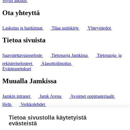
Sivun alkuun
Ota yhteyttä
Laskutus ja hankinnat
Tilaa uutiskirje
Yhteystiedot
Tietoa sivuista
Saavutettavuusseloste
Tietosuoja Jamkissa
Tietosuoja- ja
rekisteriselosteet
Alasottoilmoitus
Evästeasetukset
Muualla Jamkissa
Jamkin intranet
Jamk Arena
Avoimet oppimateriaalit
Help
Verkkolehdet
Pl 207 | 40101 Jyväskylä
puh. +358 20 743 8100
Tietoa sivustolla käytetyistä
fax. +358 14 449 9694
evästeistä