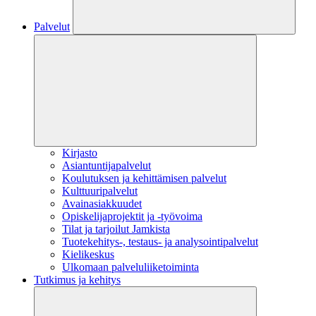
Palvelut
Kirjasto
Asiantuntijapalvelut
Koulutuksen ja kehittämisen palvelut
Kulttuuripalvelut
Avainasiakkuudet
Opiskelijaprojektit​ ja -työvoima
Tilat ja tarjoilut Jamkista
Tuotekehitys-, testaus- ja analysointipalvelut
Kielikeskus
Ulkomaan palveluliiketoiminta
Tutkimus ja kehitys