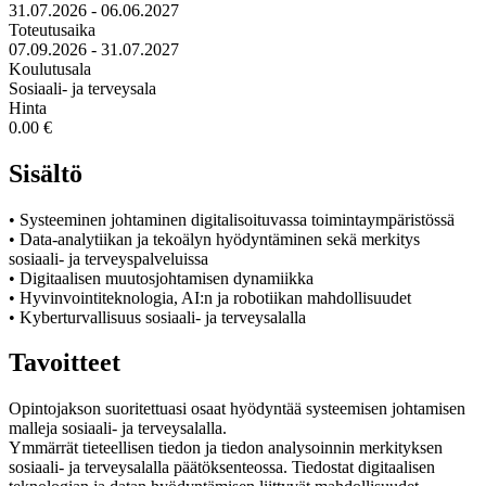
31.07.2026 - 06.06.2027
Toteutusaika
07.09.2026 - 31.07.2027
Koulutusala
Sosiaali- ja terveysala
Hinta
0.00 €
Sisältö
• Systeeminen johtaminen digitalisoituvassa toimintaympäristössä
• Data-analytiikan ja tekoälyn hyödyntäminen sekä merkitys
sosiaali- ja terveyspalveluissa
• Digitaalisen muutosjohtamisen dynamiikka
• Hyvinvointiteknologia, AI:n ja robotiikan mahdollisuudet
• Kyberturvallisuus sosiaali- ja terveysalalla
Tavoitteet
Opintojakson suoritettuasi osaat hyödyntää systeemisen johtamisen
malleja sosiaali- ja terveysalalla.
Ymmärrät tieteellisen tiedon ja tiedon analysoinnin merkityksen
sosiaali- ja terveysalalla päätöksenteossa. Tiedostat digitaalisen