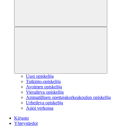
Uusi opiskelija
Tutkinto-opiskelija
Avoimen opiskelija
Vieraileva opiskelija
Ammatillisen opettajakorkeakoulun opiskelija
Urheileva opiskelija
Asioi verkossa
Kirjasto
Yhteystiedot