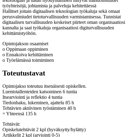
teknologian ja datan hyödyntämisen liittyvät mahdollisuudet
työyhteisöjä, johtamista ja palveluja kehitettäessä
Hallitset joitain digitaalisen teknologian työkaluja sekä omaat
perusvalmiudet tietoturvallisuuden varmistamisessa. Tunnistat
digitaalisen turvallisuuden keskeiset piirteet oman organisaatiosi
kannalta ja saat työkaluja organisaatiosi digiturvallisuuden
kehittämistyöhön.
Opintojakson osaamiset
o Oppimaan oppiminen
o Ennakoiva kehittäminen
o Työelämässä toimiminen
Toteutustavat
Opintojakso toteutuu itsenäisesti opiskellen.
Luentotallenteiden katsominen 6 tuntia
Itsearviointi ja reflektio 4 tuntia
Tiedonhaku, lukeminen, ajattelu 85 h
Tehtävien aktiivinen työstäminen 40 h
= Yhteensä 135 h
Tehtävät:
Opiskelutehtävät 2 kpl (hyväksytty/hylätty)
Artikkelit 2 kpl (arviointi 0-5)