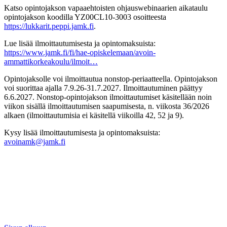
Katso opintojakson vapaaehtoisten ohjauswebinaarien aikataulu
opintojakson koodilla YZ00CL10-3003 osoitteesta
https://lukkarit.peppi.jamk.fi
.
Lue lisää ilmoittautumisesta ja opintomaksuista:
https://www.jamk.fi/fi/hae-opiskelemaan/avoin-
ammattikorkeakoulu/ilmoit…
Opintojaksolle voi ilmoittautua nonstop-periaatteella. Opintojakson
voi suorittaa ajalla 7.9.26-31.7.2027. Ilmoittautuminen päättyy
6.6.2027. Nonstop-opintojakson ilmoittautumiset käsitellään noin
viikon sisällä ilmoittautumisen saapumisesta, n. viikosta 36/2026
alkaen (ilmoittautumisia ei käsitellä viikoilla 42, 52 ja 9).
Kysy lisää ilmoittautumisesta ja opintomaksuista:
avoinamk@jamk.fi