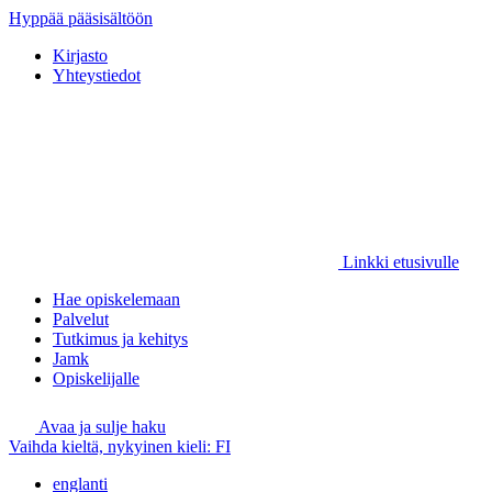
Hyppää pääsisältöön
Kirjasto
Yhteystiedot
Linkki etusivulle
Hae opiskelemaan
Palvelut
Tutkimus ja kehitys
Jamk
Opiskelijalle
Avaa ja sulje haku
Vaihda kieltä, nykyinen kieli:
FI
englanti