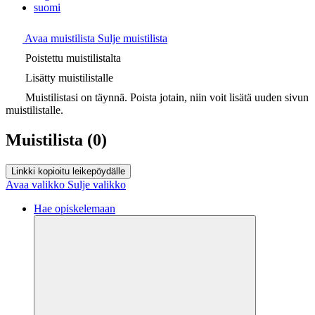
suomi
Avaa muistilista
Sulje muistilista
Poistettu muistilistalta
Lisätty muistilistalle
Muistilistasi on täynnä. Poista jotain, niin voit lisätä uuden sivun
muistilistalle.
Muistilista
(0)
Linkki kopioitu leikepöydälle
Avaa valikko
Sulje valikko
Hae opiskelemaan