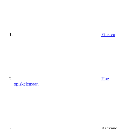
Etusivu
Hae
opiskelemaan
Backend-