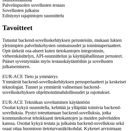
Palvelinpuolen sovellusten testaus
Sovellusten julkaisu
Edistynyt rajapintojen suunnittelu
Tavoitteet
Tutustut backend-sovelluskehityksen perusteisiin, mukaan lukien
yleisimpien palvelinkehysten ominaisuudet ja toimintaperiaatteet.
Opit tärkeät osa-alueet kuten tietokantojen integroinnin,
virheenkäsittelyn, API-suunnittelun ja käyttäjähallinnan perusteet.
Pääset syventymään myös testauskäytäntöihin ja sovellusten
julkaisemiseen.
EUR-ACE Tieto ja ymmärrys
Ymmärrät backend-sovelluskehityksen perusperiaatteet ja keskeiset
teknologiat. Tunnet ja ymmärrät valitsemasi backend-
sovelluskehyksen ohjelmointimahdollisuudet ja rajoitukset.
EUR-ACE Tekniikan soveltaminen käytäntöön
Osoitat kykyä suunnitella, kehittää ja ylläpitää toimivia backend-
sovelluksia. Pystyt toteuttamaan backend-sovelluksia, jotka
kommunikoivat tehokkaasti tietokantojen ja muiden palveluiden
kanssa. Osoitat kykyä testata ja julkaista backend-sovelluksia sekä
osaat ottaa huomioon tietoturvanäkökohdat. Kykenet arvioimaan