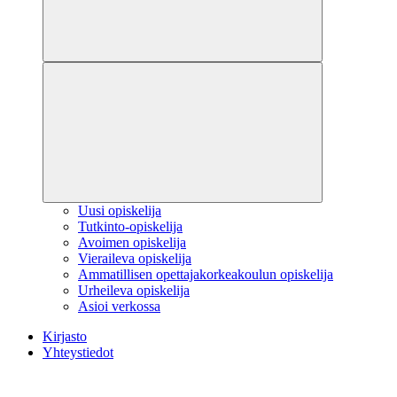
Uusi opiskelija
Tutkinto-opiskelija
Avoimen opiskelija
Vieraileva opiskelija
Ammatillisen opettajakorkeakoulun opiskelija
Urheileva opiskelija
Asioi verkossa
Kirjasto
Yhteystiedot