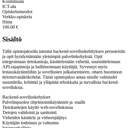
Koulutusala
ICT-ala
Opiskelumuodot
Verkko-opiskelu
Hinta
100.00 €
Sisältö
Tällä opintojaksolla tutustut backend-sovelluskehityksen perusteisiin
ja opit hyödyntämään yleisimpiä palvelinkehyksiä. Opit
integroimaan tietokantoja, käsittelemään virheitä, suunnittelemaan
API-rajapintoja ja hallinnoimaan käyttäjiä. Syvennyt myös
testauskäytäntöihin ja sovellusten julkaisemiseen, ottaen huomioon
tietoturvanäkökohdat. Tämä opintojakso antaa sinulle valmiudet
suunnitella, kehittää ja ylläpitää tehokkaita ja turvallisia backend-
sovelluksia.
Backend-sovelluskehykset
Palvelinpuolen ohjelmointikäytännöt ja -mallit
Tietokantojen käyttö web-sovelluksissa
Tietojen validointi ja sanitointi
Virheiden käsittely ja virheenjäljitys
Käyttäjän todennus ja valtuutus
Istunnonhallinta