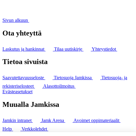
Sivun alkuun
Ota yhteyttä
Laskutus ja hankinnat
Tilaa uutiskirje
Yhteystiedot
Tietoa sivuista
Saavutettavuusseloste
Tietosuoja Jamkissa
Tietosuoja- ja
rekisteriselosteet
Alasottoilmoitus
Evästeasetukset
Muualla Jamkissa
Jamkin intranet
Jamk Arena
Avoimet oppimateriaalit
Help
Verkkolehdet
Pl 207 | 40101 Jyväskylä