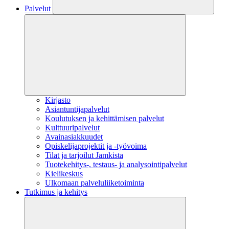
Palvelut
Kirjasto
Asiantuntijapalvelut
Koulutuksen ja kehittämisen palvelut
Kulttuuripalvelut
Avainasiakkuudet
Opiskelijaprojektit​ ja -työvoima
Tilat ja tarjoilut Jamkista
Tuotekehitys-, testaus- ja analysointipalvelut
Kielikeskus
Ulkomaan palveluliiketoiminta
Tutkimus ja kehitys