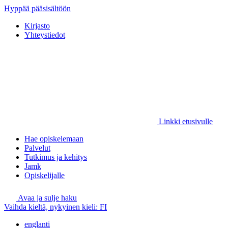
Hyppää pääsisältöön
Kirjasto
Yhteystiedot
Linkki etusivulle
Hae opiskelemaan
Palvelut
Tutkimus ja kehitys
Jamk
Opiskelijalle
Avaa ja sulje haku
Vaihda kieltä, nykyinen kieli:
FI
englanti