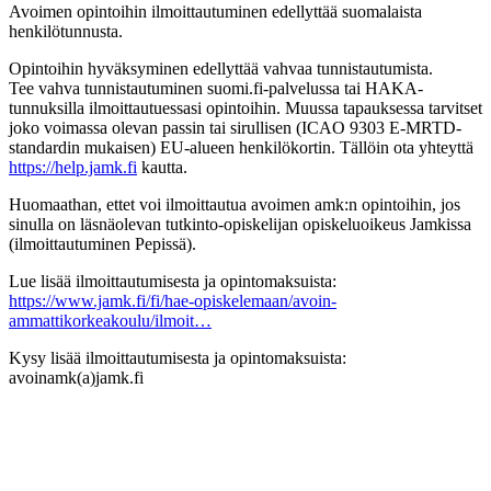
Avoimen opintoihin ilmoittautuminen edellyttää suomalaista
henkilötunnusta.
Opintoihin hyväksyminen edellyttää vahvaa tunnistautumista.
Tee vahva tunnistautuminen suomi.fi-palvelussa tai HAKA-
tunnuksilla ilmoittautuessasi opintoihin. Muussa tapauksessa tarvitset
joko voimassa olevan passin tai sirullisen (ICAO 9303 E-MRTD-
standardin mukaisen) EU-alueen henkilökortin. Tällöin ota yhteyttä
https://help.jamk.fi
kautta.
Huomaathan, ettet voi ilmoittautua avoimen amk:n opintoihin, jos
sinulla on läsnäolevan tutkinto-opiskelijan opiskeluoikeus Jamkissa
(ilmoittautuminen Pepissä).
Lue lisää ilmoittautumisesta ja opintomaksuista:
https://www.jamk.fi/fi/hae-opiskelemaan/avoin-
ammattikorkeakoulu/ilmoit…
Kysy lisää ilmoittautumisesta ja opintomaksuista:
avoinamk(a)jamk.fi