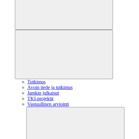
Tutkimus
Avoin tiede ja tutkimus
Jamkin julkaisut
TKI-projektit
Vastuullinen arviointi