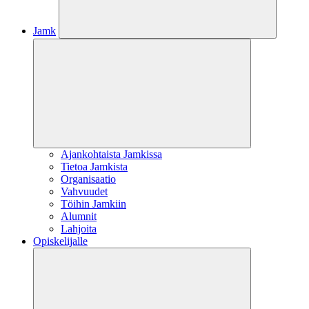
Jamk
Ajankohtaista Jamkissa
Tietoa Jamkista
Organisaatio
Vahvuudet
Töihin Jamkiin
Alumnit
Lahjoita
Opiskelijalle