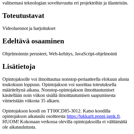
valitsemasi teknologian soveltuvuutta eri projekteihin ja tilanteisiin.
Toteutustavat
Videoluennot ja harjoitukset
Edeltävä osaaminen
Ohjelmoinnin perusteet, Web-kehitys, JavaScript-ohjelmointi
Lisätietoja
Opintojaksolle voi ilmoittautua nonstop-periaatteella elokuun alusta
toukokuun loppuun. Opintojakson voi suorittaa toteutuksella
määriteltynä aikana. Nonstop-opintojakson ilmoittautumiset
käsitellään noin viikon sisällä ilmoittautumisen saapumisesta
viimeistään viikosta 35 alkaen.
Opintojakson koodi on TT00CD85-3012. Katso koodilla
opintojakson aikataulu osoitteesta
https://lukkarit.peppi.jamk.fi
.
HUOM! Kokonaan verkossa olevilla opintojaksoilla ei välttämättä
ole aikataulutusta.