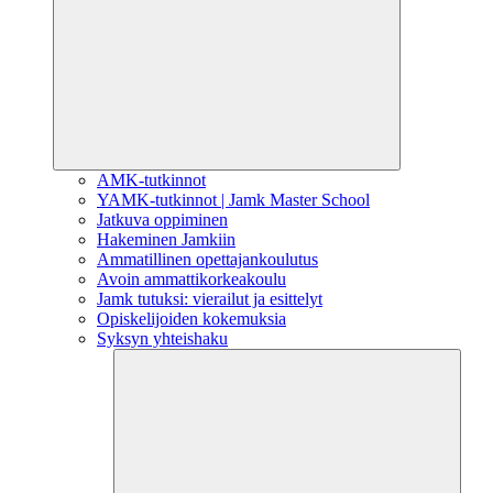
AMK-tutkinnot
YAMK-tutkinnot | Jamk Master School
Jatkuva oppiminen
Hakeminen Jamkiin
Ammatillinen opettajankoulutus
Avoin ammattikorkeakoulu
Jamk tutuksi: vierailut ja esittelyt
Opiskelijoiden kokemuksia
Syksyn yhteishaku