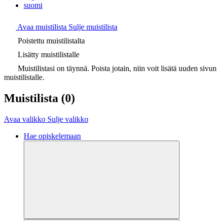
suomi
Avaa muistilista
Sulje muistilista
Poistettu muistilistalta
Lisätty muistilistalle
Muistilistasi on täynnä. Poista jotain, niin voit lisätä uuden sivun
muistilistalle.
Muistilista
(0)
Avaa valikko
Sulje valikko
Hae opiskelemaan