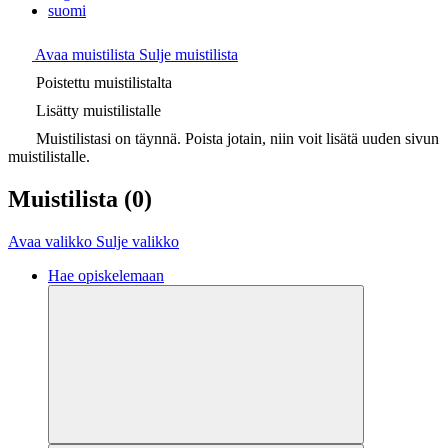
suomi
Avaa muistilista
Sulje muistilista
Poistettu muistilistalta
Lisätty muistilistalle
Muistilistasi on täynnä. Poista jotain, niin voit lisätä uuden sivun
muistilistalle.
Muistilista
(0)
Avaa valikko
Sulje valikko
Hae opiskelemaan