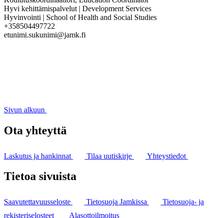
Hyvi kehittämispalvelut | Development Services
Hyvinvointi | School of Health and Social Studies
+358504497722
etunimi.sukunimi@jamk.fi
Sivun alkuun
Ota yhteyttä
Laskutus ja hankinnat
Tilaa uutiskirje
Yhteystiedot
Tietoa sivuista
Saavutettavuusseloste
Tietosuoja Jamkissa
Tietosuoja- ja
rekisteriselosteet
Alasottoilmoitus