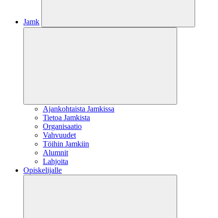
Jamk
Ajankohtaista Jamkissa
Tietoa Jamkista
Organisaatio
Vahvuudet
Töihin Jamkiin
Alumnit
Lahjoita
Opiskelijalle