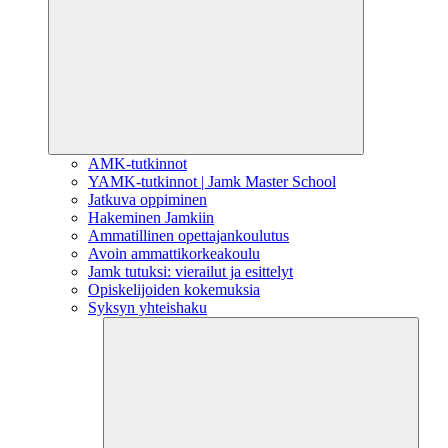
AMK-tutkinnot
YAMK-tutkinnot | Jamk Master School
Jatkuva oppiminen
Hakeminen Jamkiin
Ammatillinen opettajankoulutus
Avoin ammattikorkeakoulu
Jamk tutuksi: vierailut ja esittelyt
Opiskelijoiden kokemuksia
Syksyn yhteishaku