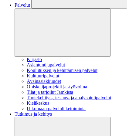
Palvelut
Kirjasto
Asiantuntijapalvelut
Koulutuksen ja kehittämisen palvelut
Kulttuuripalvelut
Avainasiakkuudet
Opiskelijaprojektit​ ja -työvoima
Tilat ja tarjoilut Jamkista
Tuotekehitys-, testaus- ja analysointipalvelut
Kielikeskus
Ulkomaan palveluliiketoiminta
Tutkimus ja kehitys