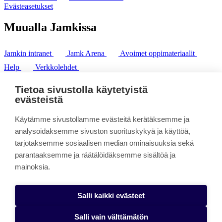
Evästeasetukset
Muualla Jamkissa
Jamkin intranet
Jamk Arena
Avoimet oppimateriaalit
Help
Verkkolehdet
Pl 207 | 40101 Jyväskylä
puh. +358 20 743 8100
Tietoa sivustolla käytetyistä
fax. +358 14 449 9694
evästeistä
Käytämme sivustollamme evästeitä kerätäksemme ja
analysoidaksemme sivuston suorituskykyä ja käyttöä,
tarjotaksemme sosiaalisen median ominaisuuksia sekä
parantaaksemme ja räätälöidäksemme sisältöä ja
mainoksia.
Salli kaikki evästeet
Salli vain välttämätön