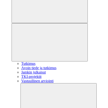
Tutkimus
Avoin tiede ja tutkimus
Jamkin julkaisut
TKI-projektit
Vastuullinen arviointi