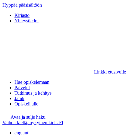
Hyppää pääsisältöön
Kirjasto
Yhteystiedot
Linkki etusivulle
Hae opiskelemaan
Palvelut
Tutkimus ja kehitys
Jamk
Opiskelijalle
Avaa ja sulje haku
Vaihda kieltä, nykyinen kieli:
FI
englanti