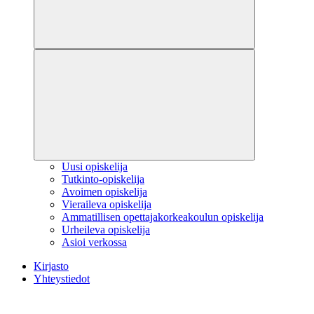
Uusi opiskelija
Tutkinto-opiskelija
Avoimen opiskelija
Vieraileva opiskelija
Ammatillisen opettajakorkeakoulun opiskelija
Urheileva opiskelija
Asioi verkossa
Kirjasto
Yhteystiedot