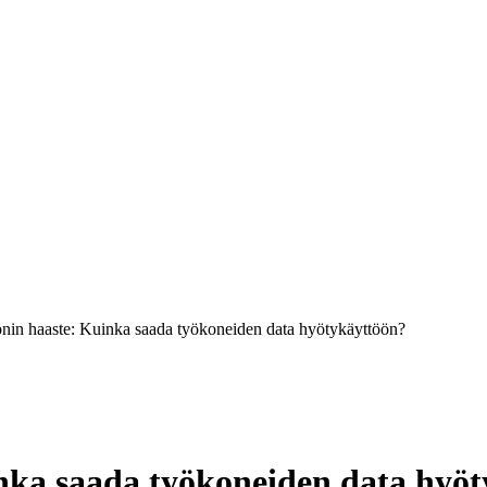
nin haaste: Kuinka saada työkoneiden data hyötykäyttöön?
nka saada työkoneiden data hyö