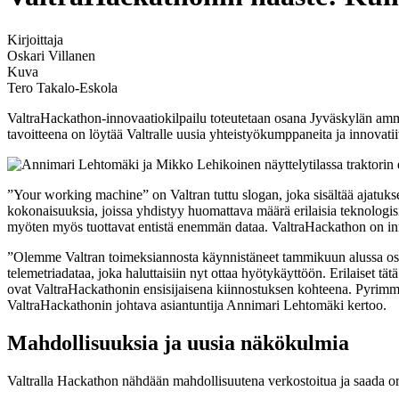
Kirjoittaja
Oskari Villanen
Kuva
Tero Takalo-Eskola
ValtraHackathon-innovaatiokilpailu toteutetaan osana Jyväskylän am
tavoitteena on löytää Valtralle uusia yhteistyökumppaneita ja innovati
”Your working machine” on Valtran tuttu slogan, joka sisältää ajatuks
kokonaisuuksia, joissa yhdistyy huomattava määrä erilaisia teknologisi
myöten myös tuottavat entistä enemmän dataa. ValtraHackathon on innov
”Olemme Valtran toimeksiannosta käynnistäneet tammikuun alussa osana
telemetriadataa, joka haluttaisiin nyt ottaa hyötykäyttöön. Erilaiset t
ovat ValtraHackathonin ensisijaisena kiinnostuksen kohteena. Pyrimme 
ValtraHackathonin johtava asiantuntija Annimari Lehtomäki kertoo.
Mahdollisuuksia ja uusia näkökulmia
Valtralla Hackathon nähdään mahdollisuutena verkostoitua ja saada org