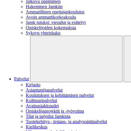
Jatkuva oppiminen
Hakeminen Jamkiin
Ammatillinen opettajankoulutus
Avoin ammattikorkeakoulu
Jamk tutuksi: vierailut ja esittelyt
Opiskelijoiden kokemuksia
Syksyn yhteishaku
Palvelut
Kirjasto
Asiantuntijapalvelut
Koulutuksen ja kehittämisen palvelut
Kulttuuripalvelut
Avainasiakkuudet
Opiskelijaprojektit​ ja -työvoima
Tilat ja tarjoilut Jamkista
Tuotekehitys-, testaus- ja analysointipalvelut
Kielikeskus