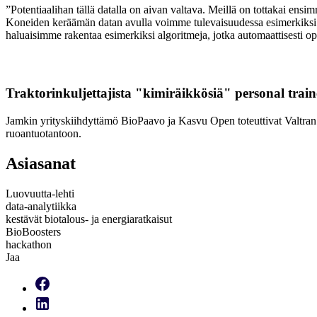
”Potentiaalihan tällä datalla on aivan valtava. Meillä on tottakai ens
Koneiden keräämän datan avulla voimme tulevaisuudessa esimerkiksi te
haluaisimme rakentaa esimerkiksi algoritmeja, jotka automaattisesti o
Traktorinkuljettajista "kimiräikkösiä" personal trai
Jamkin yrityskiihdyttämö BioPaavo ja Kasvu Open toteuttivat Valtran t
ruoantuotantoon.
Asiasanat
Luovuutta-lehti
data-analytiikka
kestävät biotalous- ja energiaratkaisut
BioBoosters
hackathon
Jaa