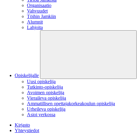
Organisaatio
Vahvuudet
Töihin Jamkiin
Alumnit
Lahjoita
Opiskelijalle
Uusi opiskelija
Tutkinto-opiskelija
Avoimen opiskelija
Vieraileva opiskelija
Ammatillisen opettajakorkeakoulun opiskelija
Urheileva opiskelija
Asioi verkossa
Kirjasto
Yhteystiedot