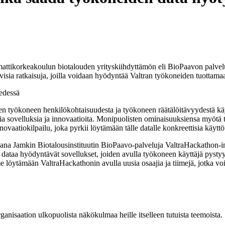
mattikorkeakoulun biotalouden yrityskiihdyttämön eli BioPaavon palve
ivisia ratkaisuja, joilla voidaan hyödyntää Valtran työkoneiden tuottama
en työkoneen henkilökohtaisuudesta ja työkoneen räätälöitävyydestä käy
a sovelluksia ja innovaatioita. Monipuolisten ominaisuuksiensa myötä tr
aatiokilpailu, joka pyrkii löytämään tälle datalle konkreettisia käyttö
 Jamkin Biotalousinstituutin BioPaavo-palveluja ValtraHackathon­-inno
ätä dataa hyödyntävät sovellukset, joiden avulla työkoneen käyttäjä pyst
löytämään ValtraHackathonin avulla uusia osaajia ja tiimejä, jotka voisi
anisaation ulkopuolista näkökulmaa heille itselleen tutuista teemoista.