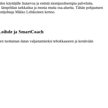
en käyttäjille lisäarvoa ja entistä monipuolisempia palveluita.
 lämpötilan tarkkailua ja monia muita osa-alueita. Tähän pohjautuen
ointijohtaja Mikko Lehikoinen kertoo.
i Loihde ja SmartCoach
iden tuottaman datan valjastamiseksi tehokkaaseen ja kestävään