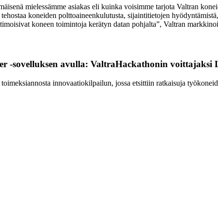
immäisenä mielessämme asiakas eli kuinka voisimme tarjota Valtran koneid
hostaa koneiden polttoaineenkulutusta, sijaintitietojen hyödyntämistä,
ptimoisivat koneen toimintoja kerätyn datan pohjalta”, Valtran markkin
ner -sovelluksen avulla: ValtraHackathonin voittajaks
oimeksiannosta innovaatiokilpailun, jossa etsittiin ratkaisuja työkone