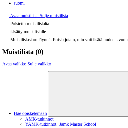
suomi
Avaa muistilista
Sulje muistilista
Poistettu muistilistalta
Lisätty muistilistalle
Muistilistasi on täynnä. Poista jotain, niin voit lisätä uuden sivun m
Muistilista
(0)
Avaa valikko
Sulje valikko
Hae opiskelemaan
AMK-tutkinnot
YAMK-tutkinnot | Jamk Master School