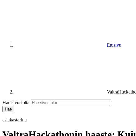
Etusivu
ValtraHackatho
Hae sivustolta
asiakastarina
ValtraHackathonin haaste: Kui