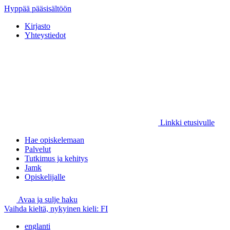
Hyppää pääsisältöön
Kirjasto
Yhteystiedot
Linkki etusivulle
Hae opiskelemaan
Palvelut
Tutkimus ja kehitys
Jamk
Opiskelijalle
Avaa ja sulje haku
Vaihda kieltä, nykyinen kieli:
FI
englanti