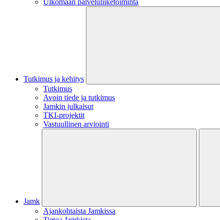
Ulkomaan palveluliiketoiminta
Tutkimus ja kehitys
Tutkimus
Avoin tiede ja tutkimus
Jamkin julkaisut
TKI-projektit
Vastuullinen arviointi
Jamk
Ajankohtaista Jamkissa
Tietoa Jamkista