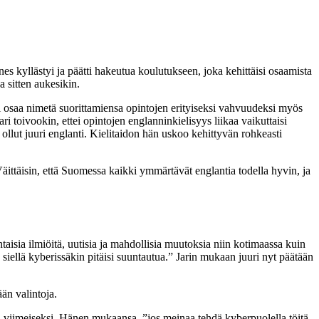
nnes kyllästyi ja päätti hakeutua koulutukseen, joka kehittäisi osaamista
 sitten aukesikin.
ri osaa nimetä suorittamiensa opintojen erityiseksi vahvuudeksi myös
toivookin, ettei opintojen englanninkielisyys liikaa vaikuttaisi
 ollut juuri englanti. Kielitaidon hän uskoo kehittyvän rohkeasti
äittäisin, että Suomessa kaikki ymmärtävät englantia todella hyvin, ja
taisia ilmiöitä, uutisia ja mahdollisia muutoksia niin kotimaassa kuin
 siellä kyberissäkin pitäisi suuntautua.” Jarin mukaan
juuri nyt päätään
ään valintoja.
si viimeiseksi. Hänen mukaansa, ”jos meinaa tehdä kyberpuolella töitä,