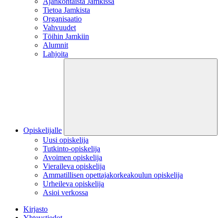
Ajankohtaista Jamkissa
Tietoa Jamkista
Organisaatio
Vahvuudet
Töihin Jamkiin
Alumnit
Lahjoita
Opiskelijalle
Uusi opiskelija
Tutkinto-opiskelija
Avoimen opiskelija
Vieraileva opiskelija
Ammatillisen opettajakorkeakoulun opiskelija
Urheileva opiskelija
Asioi verkossa
Kirjasto
Yhteystiedot