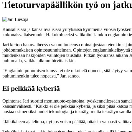
Tietoturvapäällikön työ on jat
Kansallisissa ja kansainvälisissä yrityksissä kymmeniä vuosia työskennel
kokonaisvaltaisemmin. Hakukohteeksi valikoitui Jamkin englanninkiel
Jari kertoo hakuvaiheessa vakuuttuneensa opinahjostaan etenkin sijain
johdonmukaisen opintosuunnitelman. Opintojen englanninkielisyyttä su
muidenkaan hakijoiden valintojen taustalla. Pitkän työuransa aikana Jar
puhumalla, vaikka alkuun hirvittäisikin.
”Englannin puhumisen kanssa ei ole oikotietä onneen, sitä täytyy vain
puhuminenkin tulee nopeasti,” Jari sanoo.
Ei pelkkää kyberiä
Opintonsa Jari suoritti monimuoto-opintoina, työskennellessään samalla
kansainvälisesti. ”Kaikki ei ole pelkkää kyberiä,
ja siksi pitää katsoa
nostaa esimerkiksi uudet teknologiat ja tekoäly, mutta tekoälyn saralla 
”Jälkikäteen ajateltuna, nyt jos voisin päättää, ottaisin vapaasti valitt
Tekoälyä Jari saattaakin tulevaisuudessa vielä opiskella, sillä hänen 