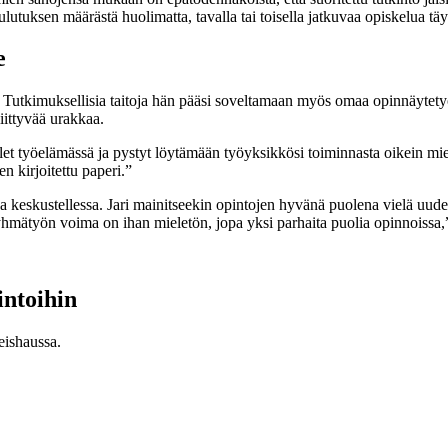
uksen määrästä huolimatta, tavalla tai toisella jatkuvaa opiskelua täyt
e
. Tutkimuksellisia taitoja hän pääsi soveltamaan myös omaa opinnäytetyö
iittyvää urakkaa.
et työelämässä ja pystyt löytämään työyksikkösi toiminnasta oikein miele
n kirjoitettu paperi.”
sa keskustellessa. Jari mainitseekin opintojen hyvänä puolena vielä uud
hmätyön voima on ihan mieletön, jopa yksi parhaita puolia opinnoissa,”
ntoihin
eishaussa.