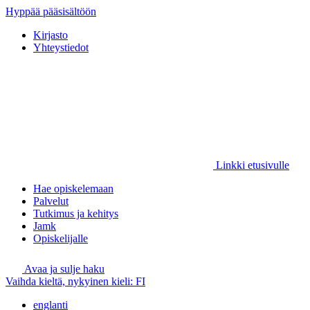
Hyppää pääsisältöön
Kirjasto
Yhteystiedot
Linkki etusivulle
Hae opiskelemaan
Palvelut
Tutkimus ja kehitys
Jamk
Opiskelijalle
Avaa ja sulje haku
Vaihda kieltä, nykyinen kieli:
FI
englanti