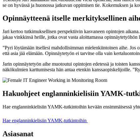
se on hyvässä ja huonossa jatkuvan oppimisen tie. Kokemuksen ja koulut
Opinnäytteenä itselle merkityksellinen aih
Jari kertoo tutkimuksellisen perspektiivin kasvaneen opintojen aikana
jakaa vinkkinsä heille, jotka ovat vasta aloittamassa opinnäytetyöhön l
”Pyri löytämään itsellesi mahdollisimman mielenkiintoinen aihe. Jos ol
että asia jää elämään. Opinnäytetyön ei tarvitse olla vain kertaluontoine
Jarin opinnäytetyön
aihe muotoutui opintojen edetessä ja toisten kans
näkökulmien karttumisesta hän antaa etenkin kanssaopiskelijoille.
”Ry
Hakuohjeet englanninkielisiin YAMK-tutki
Hae englanninkielisiin YAMK-tutkintoihin kevään ensimmäisessä yht
Hae englanninkielisiin YAMK-tutkintoihin
Asiasanat