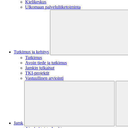
Kielikeskus
Ulkomaan palveluliiketoiminta
Tutkimus ja kehitys
Tutkimus
Avoin tiede ja tutkimus
Jamkin julkaisut
TKI-projektit
Vastuullinen arviointi
Jamk