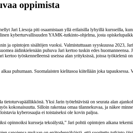
kuvaa oppimista
lyt Jari Liesoja piti osaamistaan yllä erilaisilla lyhyillä kursseilla, ku
inen kyberturvallisuuden YAMK-tutkinto-ohjelma, josta opiskelupaikka
nin ja opintojen sisältöjen vuoksi. Valmistuttuaan syyskuussa 2023, Ja
omea äidinkielenään puhuva Jari kertoo tuskin edes huomanneensa. Jari 
i kertoo työskennelleensä useissa alan yrityksissä, joissa työkielenä on
 alkaa puhumaan. Suomalaisten kielitasoa kiitellään joka tapauksessa. V
 tietoturvapäällikkönä. Yksi Jarin työtehtävistä on seurata alan ajankoh
 myös kokonaisuutta. Silloin rakentaa omaa tilannekuvaa, ja näkee minne
loistavia kyberosaajia ei toistaiseksi ole kovin paljoa.
aviksi opinnoiksi kursseja tekoälystä,” Jari pohtii opintojen aikana tekemi
omien sanojensa mukaan on epätodennäköistä, että suoritettu tutkinto jäi