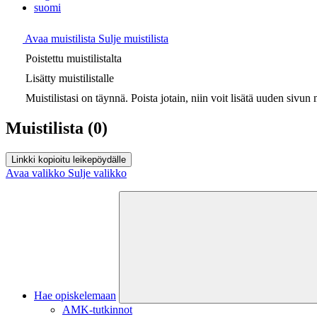
suomi
Avaa muistilista
Sulje muistilista
Poistettu muistilistalta
Lisätty muistilistalle
Muistilistasi on täynnä. Poista jotain, niin voit lisätä uuden sivun m
Muistilista
(0)
Linkki kopioitu leikepöydälle
Avaa valikko
Sulje valikko
Hae opiskelemaan
AMK-tutkinnot