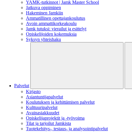
YAMK-tutkinnot | Jamk Master School
Jatkuva oppiminen
Hakeminen Jamkiin
Ammatillinen opettajankoulutus
Avoin ammattikorkeakoulu
Jamk tutuksi: vierailut ja esittelyt
Opiskelijoiden kokemuksia
Syksyn yhteishaku
Palvelut
Kirjasto
Asiantuntijapalvelut
Koulutuksen ja kehittämisen palvelut
Kulttuuripalvelut
Avainasiakkuudet
Opiskelijaprojektit​ ja -työvoima
Tilat ja tarjoilut Jamkista
Tuotekehitys-, testaus- ja analysointipalvelut