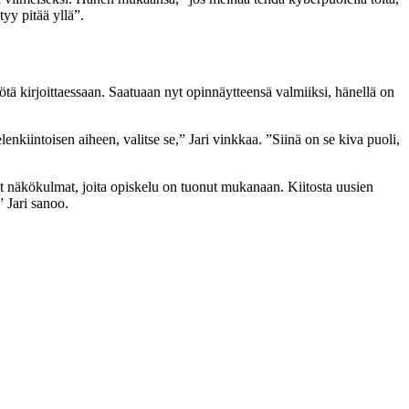
yy pitää yllä”.
tä kirjoittaessaan. Saatuaan nyt opinnäytteensä valmiiksi,
hänellä on
nkiintoisen aiheen, valitse se,” Jari vinkkaa. ”Siinä on se kiva puoli,
et näkökulmat, joita opiskelu on tuonut mukanaan. Kiitosta uusien
 Jari sanoo.