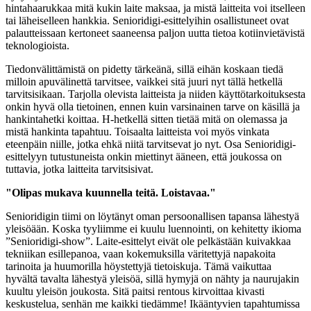
hintahaarukkaa mitä kukin laite maksaa, ja mistä laitteita voi itselleen
tai läheiselleen hankkia. Senioridigi-esittelyihin osallistuneet ovat
palautteissaan kertoneet saaneensa paljon uutta tietoa kotiinvietävistä
teknologioista.
Tiedonvälittämistä on pidetty tärkeänä, sillä eihän koskaan tiedä
milloin apuvälinettä tarvitsee, vaikkei sitä juuri nyt tällä hetkellä
tarvitsisikaan. Tarjolla olevista laitteista ja niiden käyttötarkoituksesta
onkin hyvä olla tietoinen, ennen kuin varsinainen tarve on käsillä ja
hankintahetki koittaa. H-hetkellä sitten tietää mitä on olemassa ja
mistä hankinta tapahtuu. Toisaalta laitteista voi myös vinkata
eteenpäin niille, jotka ehkä niitä tarvitsevat jo nyt. Osa Senioridigi-
esittelyyn tutustuneista onkin miettinyt ääneen, että joukossa on
tuttavia, jotka laitteita tarvitsisivat.
"Olipas mukava kuunnella teitä. Loistavaa."
Senioridigin tiimi on löytänyt oman persoonallisen tapansa lähestyä
yleisöään. Koska tyyliimme ei kuulu luennointi, on kehitetty ikioma
”Senioridigi-show”. Laite-esittelyt eivät ole pelkästään kuivakkaa
tekniikan esillepanoa, vaan kokemuksilla väritettyjä napakoita
tarinoita ja huumorilla höystettyjä tietoiskuja. Tämä vaikuttaa
hyvältä tavalta lähestyä yleisöä, sillä hymyjä on nähty ja naurujakin
kuultu yleisön joukosta. Sitä paitsi rentous kirvoittaa kivasti
keskustelua, senhän me kaikki tiedämme! Ikääntyvien tapahtumissa