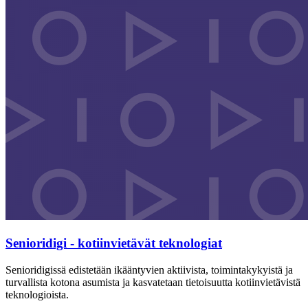
Senioridigi - kotiinvietävät teknologiat
Senioridigissä edistetään ikääntyvien aktiivista, toimintakykyistä ja
turvallista kotona asumista ja kasvatetaan tietoisuutta kotiinvietävistä
teknologioista.