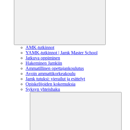
AMK-tutkinnot
YAMK-tutkinnot | Jamk Master School
Jatkuva oppiminen
Hakeminen Jamkiin
Ammatillinen opettajankoulutus
Avoin ammattikorkeakoulu
Jamk tutuksi: vierailut ja esittelyt
Opiskelijoiden kokemuksia
Syksyn yhteishaku