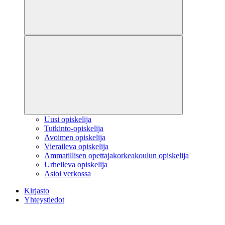
Uusi opiskelija
Tutkinto-opiskelija
Avoimen opiskelija
Vieraileva opiskelija
Ammatillisen opettajakorkeakoulun opiskelija
Urheileva opiskelija
Asioi verkossa
Kirjasto
Yhteystiedot