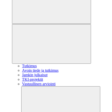
Tutkimus
Avoin tiede ja tutkimus
Jamkin julkaisut
TKI-projektit
Vastuullinen arviointi