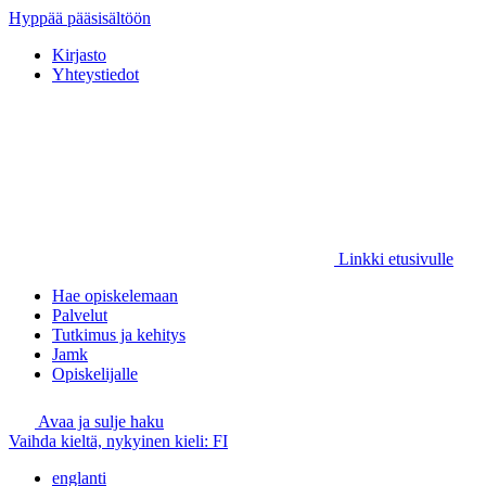
Hyppää pääsisältöön
Kirjasto
Yhteystiedot
Linkki etusivulle
Hae opiskelemaan
Palvelut
Tutkimus ja kehitys
Jamk
Opiskelijalle
Avaa ja sulje haku
Vaihda kieltä, nykyinen kieli:
FI
englanti