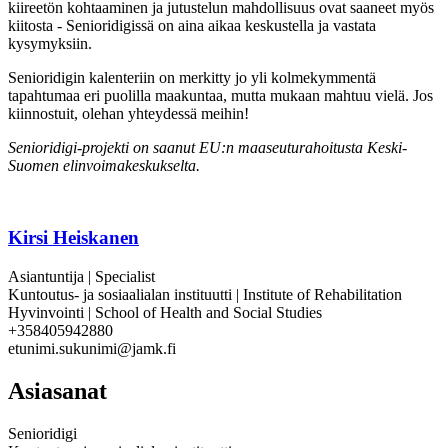
kiireetön kohtaaminen ja jutustelun mahdollisuus ovat saaneet myös
kiitosta - Senioridigissä on aina aikaa keskustella ja vastata
kysymyksiin.
Senioridigin kalenteriin on merkitty jo yli kolmekymmentä
tapahtumaa eri puolilla maakuntaa, mutta mukaan mahtuu vielä. Jos
kiinnostuit, olehan yhteydessä meihin!
Senioridigi-projekti on saanut EU:n maaseuturahoitusta Keski-
Suomen elinvoimakeskukselta.
Kirsi Heiskanen
Asiantuntija | Specialist
Kuntoutus- ja sosiaalialan instituutti | Institute of Rehabilitation
Hyvinvointi | School of Health and Social Studies
+358405942880
etunimi.sukunimi@jamk.fi
Asiasanat
Senioridigi