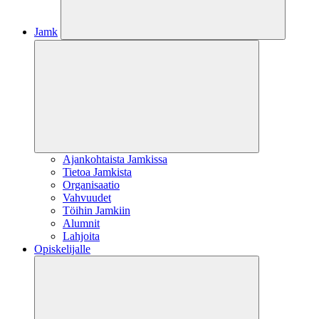
Jamk
Ajankohtaista Jamkissa
Tietoa Jamkista
Organisaatio
Vahvuudet
Töihin Jamkiin
Alumnit
Lahjoita
Opiskelijalle