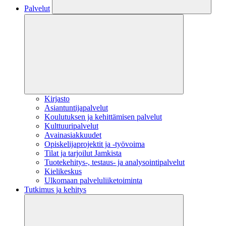
Palvelut
Kirjasto
Asiantuntijapalvelut
Koulutuksen ja kehittämisen palvelut
Kulttuuripalvelut
Avainasiakkuudet
Opiskelijaprojektit​ ja -työvoima
Tilat ja tarjoilut Jamkista
Tuotekehitys-, testaus- ja analysointipalvelut
Kielikeskus
Ulkomaan palveluliiketoiminta
Tutkimus ja kehitys