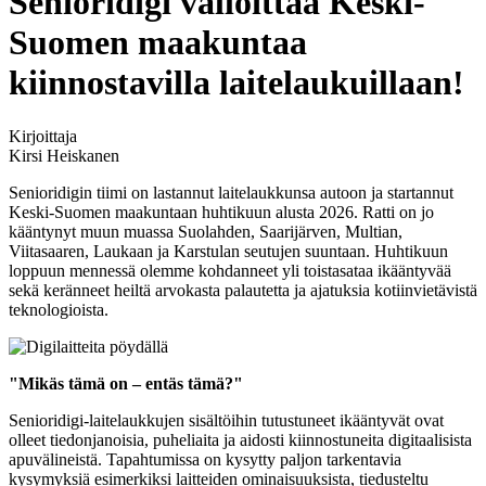
Senioridigi valloittaa Keski-
Suomen maakuntaa
kiinnostavilla laitelaukuillaan!
Kirjoittaja
Kirsi Heiskanen
Senioridigin tiimi on lastannut laitelaukkunsa autoon ja startannut
Keski-Suomen maakuntaan huhtikuun alusta 2026. Ratti on jo
kääntynyt muun muassa Suolahden, Saarijärven, Multian,
Viitasaaren, Laukaan ja Karstulan seutujen suuntaan. Huhtikuun
loppuun mennessä olemme kohdanneet yli toistasataa ikääntyvää
sekä keränneet heiltä arvokasta palautetta ja ajatuksia kotiinvietävistä
teknologioista.
"Mikäs tämä on – entäs tämä?"
Senioridigi-laitelaukkujen sisältöihin tutustuneet ikääntyvät ovat
olleet tiedonjanoisia, puheliaita ja aidosti kiinnostuneita digitaalisista
apuvälineistä. Tapahtumissa on kysytty paljon tarkentavia
kysymyksiä esimerkiksi laitteiden ominaisuuksista, tiedusteltu