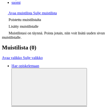
suomi
Avaa muistilista
Sulje muistilista
Poistettu muistilistalta
Lisätty muistilistalle
Muistilistasi on täynnä. Poista jotain, niin voit lisätä uuden sivun
muistilistalle.
Muistilista
(0)
Avaa valikko
Sulje valikko
Hae opiskelemaan