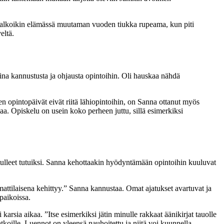
tä alkoikin elämässä muutaman vuoden tiukka rupeama, kun piti
veltä.
ina kannustusta ja ohjausta opintoihin. Oli hauskaa nähdä
 opintopäivät eivät riitä lähiopintoihin, on Sanna ottanut myös
kaa. Opiskelu on usein koko perheen juttu, sillä esimerkiksi
at tulleet tutuiksi. Sanna kehottaakin hyödyntämään opintoihin kuuluvat
mmattilaisena kehittyy.” Sanna kannustaa. Omat ajatukset avartuvat ja
yöpaikoissa.
karsia aikaa. ”Itse esimerkiksi jätin minulle rakkaat äänikirjat tauolle
tkoille. Luennot on yleensä nauhoitettu ja niitä voi kuunnella