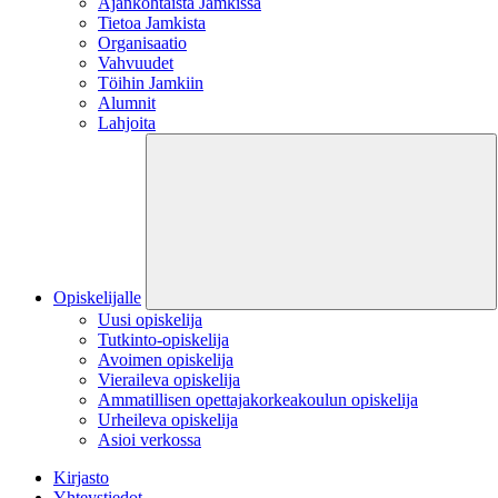
Ajankohtaista Jamkissa
Tietoa Jamkista
Organisaatio
Vahvuudet
Töihin Jamkiin
Alumnit
Lahjoita
Opiskelijalle
Uusi opiskelija
Tutkinto-opiskelija
Avoimen opiskelija
Vieraileva opiskelija
Ammatillisen opettajakorkeakoulun opiskelija
Urheileva opiskelija
Asioi verkossa
Kirjasto
Yhteystiedot