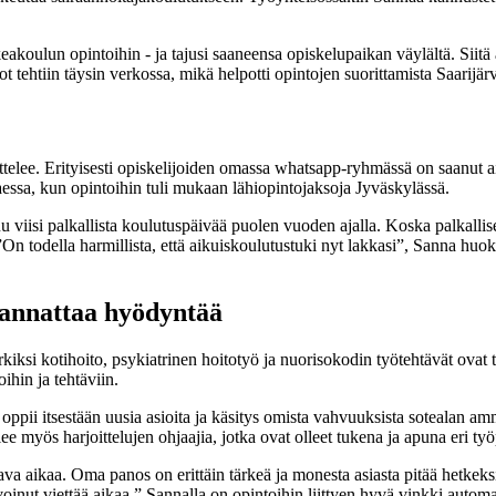
eakoulun opintoihin - ja tajusi saaneensa opiskelupaikan väylältä. Sii
tehtiin täysin verkossa, mikä helpotti opintojen suorittamista Saarijär
ttelee. Erityisesti opiskelijoiden omassa whatsapp-ryhmässä on saanut a
kaessa, kun opintoihin tuli mukaan lähiopintojaksoja Jyväskylässä.
isi palkallista koulutuspäivää puolen vuoden ajalla. Koska palkallisen
 ”On todella harmillista, että aikuiskoulutustuki nyt lakkasi”, Sanna huo
kannattaa hyödyntää
imerkiksi kotihoito, psykiatrinen hoitotyö ja nuorisokodin työtehtävät ov
oihin ja tehtäviin.
 oppii itsestään uusia asioita ja käsitys omista vahvuuksista sotealan a
lee myös harjoittelujen ohjaajia, jotka ovat olleet tukena ja apuna eri t
ava aikaa. Oma panos on erittäin tärkeä ja monesta asiasta pitää hetkeksi 
oinut viettää aikaa.” Sannalla on opintoihin liittyen hyvä vinkki automa