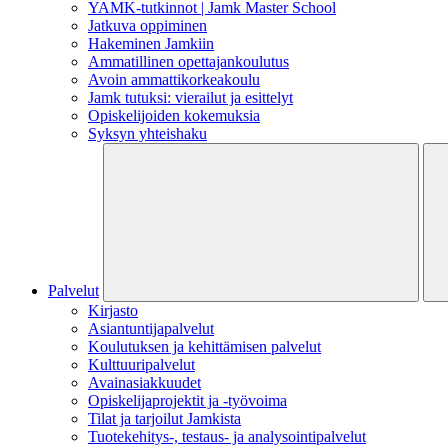
YAMK-tutkinnot | Jamk Master School
Jatkuva oppiminen
Hakeminen Jamkiin
Ammatillinen opettajankoulutus
Avoin ammattikorkeakoulu
Jamk tutuksi: vierailut ja esittelyt
Opiskelijoiden kokemuksia
Syksyn yhteishaku
Palvelut
Kirjasto
Asiantuntijapalvelut
Koulutuksen ja kehittämisen palvelut
Kulttuuripalvelut
Avainasiakkuudet
Opiskelijaprojektit​ ja -työvoima
Tilat ja tarjoilut Jamkista
Tuotekehitys-, testaus- ja analysointipalvelut