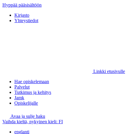
Hyppää pääsisältöön
Kirjasto
Yhteystiedot
Linkki etusivulle
Hae opiskelemaan
Palvelut
Tutkimus ja kehitys
Jamk
Opiskelijalle
Avaa ja sulje haku
Vaihda kieltä, nykyinen kieli:
FI
englanti