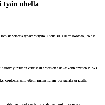
i työn ohella
ihmisläheisestä työskentelystä. Uteliaisuus uutta kohtaan, itsensä
viihtynyt pitkään erityisesti antoisien asiakaskohtaamisten vuoksi.
si opiskellassani, ettei hammashoitaja voi juurikaan jutella
tiin lähtemään mukaan tarjolla oleviin Jamkin avoimen