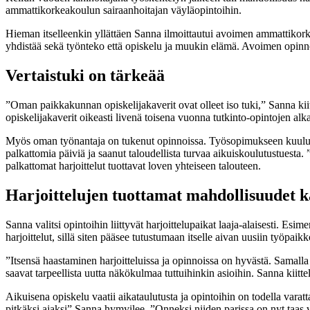
ammattikorkeakoulun sairaanhoitajan väyläopintoihin.
Hieman itselleenkin yllättäen Sanna ilmoittautui avoimen ammattikork
yhdistää sekä työnteko että opiskelu ja muukin elämä. Avoimen opinnot 
Vertaistuki on tärkeää
”Oman paikkakunnan opiskelijakaverit ovat olleet iso tuki,” Sanna kii
opiskelijakaverit oikeasti livenä toisena vuonna tutkinto-opintojen al
Myös oman työnantaja on tukenut opinnoissa. Työsopimukseen kuuluu vi
palkattomia päiviä ja saanut taloudellista turvaa aikuiskoulutustuesta.
palkattomat harjoittelut tuottavat loven yhteiseen talouteen.
Harjoittelujen tuottamat mahdollisuudet 
Sanna valitsi opintoihin liittyvät harjoittelupaikat laaja-alaisesti. Es
harjoittelut, sillä siten pääsee tutustumaan itselle aivan uusiin työpaikk
”Itsensä haastaminen harjoitteluissa ja opinnoissa on hyvästä. Samalla
saavat tarpeellista uutta näkökulmaa tuttuihinkin asioihin. Sanna kiitte
Aikuisena opiskelu vaatii aikataulutusta ja opintoihin on todella varatt
pitkäksi ajaksi” Sanna hymyilee. ”Onneksi niiden parissa on nyt taas v