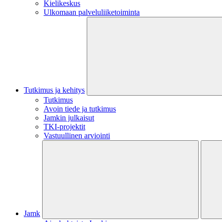
Kielikeskus
Ulkomaan palveluliiketoiminta
Tutkimus ja kehitys
Tutkimus
Avoin tiede ja tutkimus
Jamkin julkaisut
TKI-projektit
Vastuullinen arviointi
Jamk