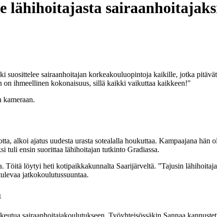
 lähihoitajasta sairaanhoitajaks
suosittelee sairaanhoitajan korkeakouluopintoja kaikille, jotka pitävät 
n on ihmeellinen kokonaisuus, sillä kaikki vaikuttaa kaikkeen!"
, alkoi ajatus uudesta urasta sotealalla houkuttaa. Kampaajana hän oli 
 tuli ensin suorittaa lähihoitajan tutkinto Gradiassa.
Töitä löytyi heti kotipaikkakunnalta Saarijärveltä. ”Tajusin lähihoitajak
 tulevaa jatkokoulutussuuntaa.
a
hakeutua sairaanhoitajakoulutukseen. Työyhteisössäkin Sannaa kannustet