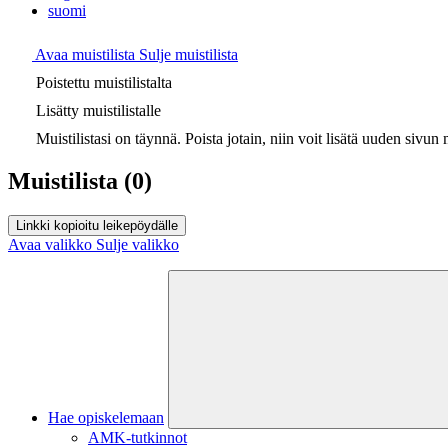
suomi
Avaa muistilista
Sulje muistilista
Poistettu muistilistalta
Lisätty muistilistalle
Muistilistasi on täynnä. Poista jotain, niin voit lisätä uuden sivun m
Muistilista
(0)
Linkki kopioitu leikepöydälle
Avaa valikko
Sulje valikko
Hae opiskelemaan
AMK-tutkinnot