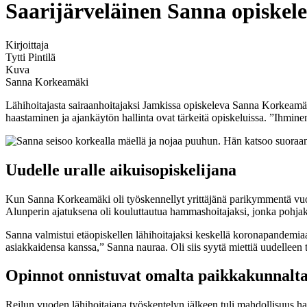
Saarijärveläinen Sanna opiskelee
Kirjoittaja
Tytti Pintilä
Kuva
Sanna Korkeamäki
Lähihoitajasta sairaanhoitajaksi Jamkissa opiskeleva Sanna Korkeamäki 
haastaminen ja ajankäytön hallinta ovat tärkeitä opiskeluissa. ”Ihmine
Uudelle uralle aikuisopiskelijana
Kun Sanna Korkeamäki oli työskennellyt yrittäjänä parikymmentä vuotta
Alunperin ajatuksena oli kouluttautua hammashoitajaksi, jonka pohjaksi
Sanna valmistui etäopiskellen lähihoitajaksi keskellä koronapandemiaa. 
asiakkaidensa kanssa,” Sanna nauraa. Oli siis syytä miettiä uudelleen
Opinnot onnistuvat omalta paikkakunnalt
Reilun vuoden lähihoitajana työskentelyn jälkeen tuli mahdollisuus 