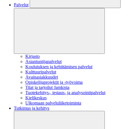
Palvelut
Kirjasto
Asiantuntijapalvelut
Koulutuksen ja kehittämisen palvelut
Kulttuuripalvelut
Avainasiakkuudet
Opiskelijaprojektit​ ja -työvoima
Tilat ja tarjoilut Jamkista
Tuotekehitys-, testaus- ja analysointipalvelut
Kielikeskus
Ulkomaan palveluliiketoiminta
Tutkimus ja kehitys