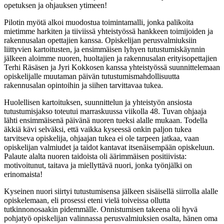
opetuksen ja ohjauksen ytimeen!
Pilotin myötä alkoi muodostua toimintamalli, jonka palikoita
mietimme harkiten ja tiiviissä yhteistyössä hankkeen toimijoiden ja
rakennusalan opettajien kanssa. Opiskelijan perusvalmiuksiin
liittyvien kartoitusten, ja ensimmäisen lyhyen tutustumiskäynnin
jälkeen aloimme nuoren, huoltajien ja rakennusalan erityisopettajien
Terhi Räsäsen ja Jyri Kokkosen kanssa yhteistyössä suunnittelemaan
opiskelijalle muutaman päivän tutustumismahdollisuutta
rakennusalan opintoihin ja siihen tarvittavaa tukea.
Huolellisen kartoituksen, suunnittelun ja yhteistyön ansiosta
tutustumisjakso toteutui marraskuussa viikolla 48. Tuvan ohjaaja
lähti ensimmäisenä päivänä nuoren tueksi alalle mukaan. Todella
äkkiä kävi selväksi, että vaikka kyseessä onkin paljon tukea
tarvitseva opiskelija, ohjaajan tukea ei ole tarpeen jatkaa, vaan
opiskelijan valmiudet ja taidot kantavat itsenäisempään opiskeluun.
Palaute alalta nuoren taidoista oli äärimmäisen positiivista:
motivoitunut, taitava ja miellyttävä nuori, jonka työnjälki on
erinomaista!
Kyseinen nuori siirtyi tutustumisensa jälkeen sisäisellä siirrolla alalle
opiskelemaan, eli prosessi eteni vielä toiveissa ollutta
tutkinnonosaakin pidemmälle. Onnistumisen takeena oli hyvä
pohjatyö opiskelijan valinnassa perusvalmiuksien osalta, hänen oma