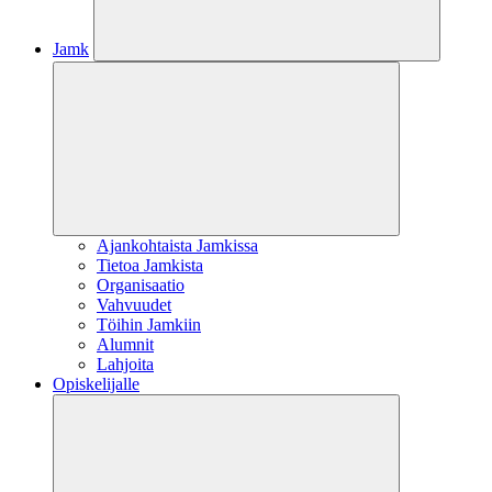
Jamk
Ajankohtaista Jamkissa
Tietoa Jamkista
Organisaatio
Vahvuudet
Töihin Jamkiin
Alumnit
Lahjoita
Opiskelijalle