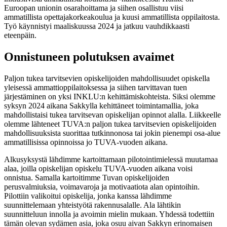
Euroopan unionin osarahoittama ja siihen osallistuu viisi
ammatillista opettajakorkeakoulua ja kuusi ammatillista oppilaitosta.
Työ käynnistyi maaliskuussa 2024 ja jatkuu vauhdikkaasti
eteenpäin.
Onnistuneen polutuksen avaimet
Paljon tukea tarvitsevien opiskelijoiden mahdollisuudet opiskella
yleisessä ammattioppilaitoksessa ja siihen tarvittavan tuen
järjestäminen on yksi INKLU:n kehittämiskohteista. Siksi olemme
syksyn 2024 aikana Sakkylla kehittäneet toimintamallia, joka
mahdollistaisi tukea tarvitsevan opiskelijan opinnot alalla. Liikkeelle
olemme lähteneet TUVA:n paljon tukea tarvitsevien opiskelijoiden
mahdollisuuksista suorittaa tutkinnonosa tai jokin pienempi osa-alue
ammatillisissa opinnoissa jo TUVA-vuoden aikana.
Alkusyksystä lähdimme kartoittamaan pilotointimielessä muutamaa
alaa, joilla opiskelijan opiskelu TUVA-vuoden aikana voisi
onnistua. Samalla kartoitimme Tuvan opiskelijoiden
perusvalmiuksia, voimavaroja ja motivaatiota alan opintoihin.
Pilottiin valikoitui opiskelija, jonka kanssa lähdimme
suunnittelemaan yhteistyötä rakennusalalle. Ala lähtikin
suunnitteluun innolla ja avoimin mielin mukaan. Yhdessä todettiin
tämän olevan sydämen asia, joka osuu aivan Sakkyn erinomaisen