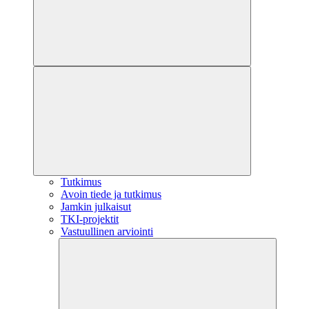
Tutkimus
Avoin tiede ja tutkimus
Jamkin julkaisut
TKI-projektit
Vastuullinen arviointi