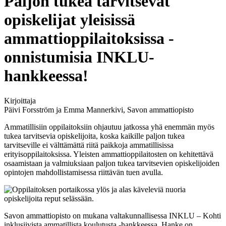
Paljon tukea tarvitsevat
opiskelijat yleisissä
ammattioppilaitoksissa -
onnistumisia INKLU-
hankkeessa!
Kirjoittaja
Päivi Forsström ja Emma Mannerkivi, Savon ammattiopisto
Ammatillisiin oppilaitoksiin ohjautuu jatkossa yhä enemmän myös
tukea tarvitsevia opiskelijoita, koska kaikille paljon tukea
tarvitseville ei välttämättä riitä paikkoja ammatillisissa
erityisoppilaitoksissa. Yleisten ammattioppilaitosten on kehitettävä
osaamistaan ja valmiuksiaan paljon tukea tarvitsevien opiskelijoiden
opintojen mahdollistamisessa riittävän tuen avulla.
Savon ammattiopisto on mukana valtakunnallisessa INKLU – Kohti
inklusiivista ammatillista koulutusta -hankkeessa. Hanke on