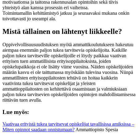
motivaationsa ja taitonsa rakennusalan opintoihin sekä tiivis
yhteistyö alan kanssa prosessin eri vaiheissa.
Toimintamallin kehittämistyö jatkuu ja seuraavaksi mukana onkin
toivottavasti jo useampi ala.
Mistä tällainen on lähtenyt liikkeelle?
Oppivelvollisuusuudistuksen myötä ammattikoulutukseen hakeutuu
aiempaa enemmän paljon tukea tarvitsevia opiskelijoita. Kaikille
paljon tukea tarvitseville opiskelijoille ei löydy paikkaa vaativan
erityisen tuen ammatillisista erityisoppilaitoksista, joiden
opiskelupaikkoja ei ole lisätty viime vuosina. Näiden opiskelijoiden
määrän kasvu ei ole taittumassa myöskään tulevina vuosina. Niinpä
ammatillisten erityisoppilaitosten tehtävä on hoitaa kaikkein
vaativinta tukea tarvitsevat opiskelijat ja yleisten
ammattioppilaitosten on kehitettävä osaamistaan ja valmiuksiaan
paljon tukea tarvitsevien opiskelijoiden opintojen mahdollistamisessa
riittävän tuen avulla.
Lue myös:
Vaativaa erityistä tukea tarvitsevat opiskelijat tavallisissa amiksissa –
Miten opinnot saadaan onnistumaan?
Ammattiopisto Spesia