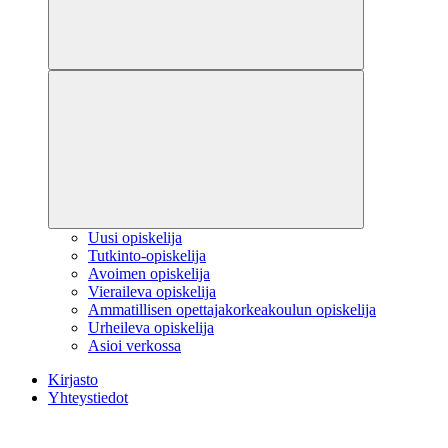
Uusi opiskelija
Tutkinto-opiskelija
Avoimen opiskelija
Vieraileva opiskelija
Ammatillisen opettajakorkeakoulun opiskelija
Urheileva opiskelija
Asioi verkossa
Kirjasto
Yhteystiedot