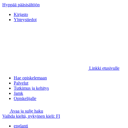
Hyppää pääsisältöön
Kirjasto
Yhteystiedot
Linkki etusivulle
Hae opiskelemaan
Palvelut
Tutkimus ja kehitys
Jamk
Opiskelijalle
Avaa ja sulje haku
Vaihda kieltä, nykyinen kieli:
FI
englanti