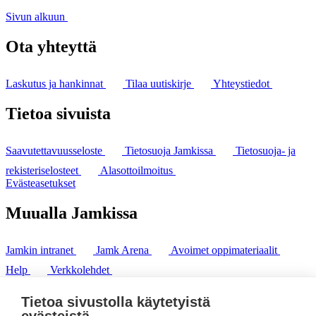
Sivun alkuun
Ota yhteyttä
Laskutus ja hankinnat
Tilaa uutiskirje
Yhteystiedot
Tietoa sivuista
Saavutettavuusseloste
Tietosuoja Jamkissa
Tietosuoja- ja
rekisteriselosteet
Alasottoilmoitus
Evästeasetukset
Muualla Jamkissa
Jamkin intranet
Jamk Arena
Avoimet oppimateriaalit
Help
Verkkolehdet
Pl 207 | 40101 Jyväskylä
puh. +358 20 743 8100
Tietoa sivustolla käytetyistä
fax. +358 14 449 9694