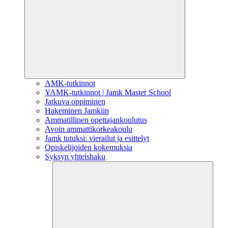
AMK-tutkinnot
YAMK-tutkinnot | Jamk Master School
Jatkuva oppiminen
Hakeminen Jamkiin
Ammatillinen opettajankoulutus
Avoin ammattikorkeakoulu
Jamk tutuksi: vierailut ja esittelyt
Opiskelijoiden kokemuksia
Syksyn yhteishaku