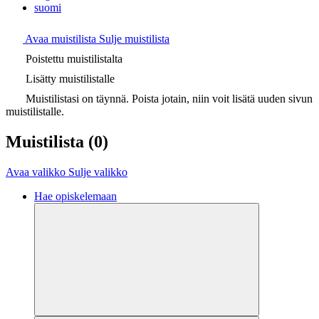
suomi
Avaa muistilista
Sulje muistilista
Poistettu muistilistalta
Lisätty muistilistalle
Muistilistasi on täynnä. Poista jotain, niin voit lisätä uuden sivun
muistilistalle.
Muistilista
(0)
Avaa valikko
Sulje valikko
Hae opiskelemaan