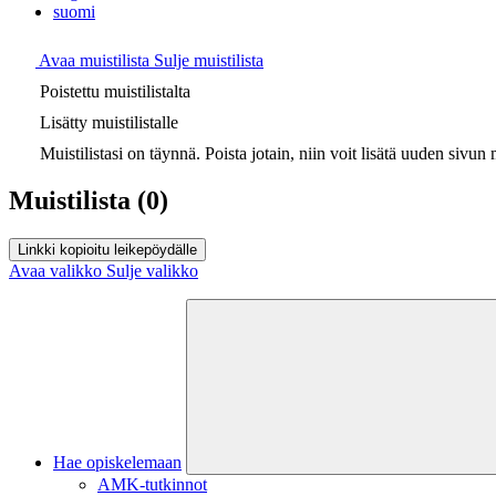
suomi
Avaa muistilista
Sulje muistilista
Poistettu muistilistalta
Lisätty muistilistalle
Muistilistasi on täynnä. Poista jotain, niin voit lisätä uuden sivun m
Muistilista
(0)
Linkki kopioitu leikepöydälle
Avaa valikko
Sulje valikko
Hae opiskelemaan
AMK-tutkinnot