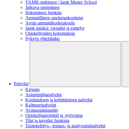
YAMK-tutkinnot | Jamk Master School
Jatkuva oppiminen
Hakeminen Jamkiin
Ammatillinen opettajankoulutus
Avoin ammattikorkeakoulu
Jamk tutuksi: vierailut ja esittelyt
Opiskelijoiden kokemuksia
Syksyn yhteishaku
Palvelut
Kirjasto
Asiantuntijapalvelut
Koulutuksen ja kehittämisen palvelut
Kulttuuripalvelut
Avainasiakkuudet
Opiskelijaprojektit​ ja -työvoima
Tilat ja tarjoilut Jamkista
Tuotekehitys-, testaus- ja analysointipalvelut