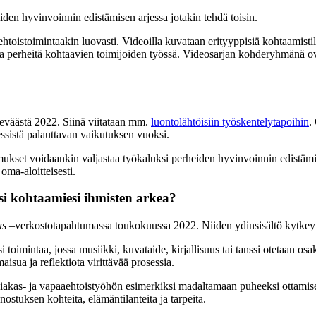
den hyvinvoinnin edistämisen arjessa jotakin tehdä toisin.
toistoimintaakin luovasti. Videoilla kuvataan erityyppisiä kohtaamistila
a perheitä kohtaavien toimijoiden työssä. Videosarjan kohderyhmänä ova
keväästä 2022. Siinä viitataan mm.
luontolähtöisiin työskentelytapoihin
.
ssistä palauttavan vaikutuksen vuoksi.
kset voidaankin valjastaa työkaluksi perheiden hyvinvoinnin edistämi
oma-aloitteisesti.
asi kohtaamiesi ihmisten arkea?
us
–verkostotapahtumassa toukokuussa 2022. Niiden ydinsisältö kytke
toimintaa, jossa musiikki, kuvataide, kirjallisuus tai tanssi otetaan osa
lmaisua ja reflektiota virittävää prosessia.
a asiakas- ja vapaaehtoistyöhön esimerkiksi madaltamaan puheeksi ottam
stuksen kohteita, elämäntilanteita ja tarpeita.