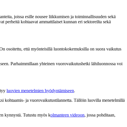
nteita, joissa esille nousee liikkumisen ja toiminnallisuuden sekä
t perheitä kohtaavat ammattilaiset kunnan eri sektoreilta sekä
 On osoitettu, että myönteisillä luontokokemuksilla on suora vaikutus
seen. Parhaimmillaan yhteinen vuorovaikutushetki lähiluonnossa voi
ytyy
luovien menetelmien hyödyntämiseen
.
ksi kohtaamis- ja vuorovaikutustilannetta. Tällöin luovilla menetelmillä
isen kynnystä. Tutustu myös k
olmanteen videoon
, jossa pohditaan,