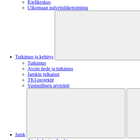
Kielikeskus
Ulkomaan palveluliiketoiminta
Tutkimus ja kehitys
Tutkimus
Avoin tiede ja tutkimus
Jamkin julkaisut
TKI-projektit
Vastuullinen arviointi
Jamk