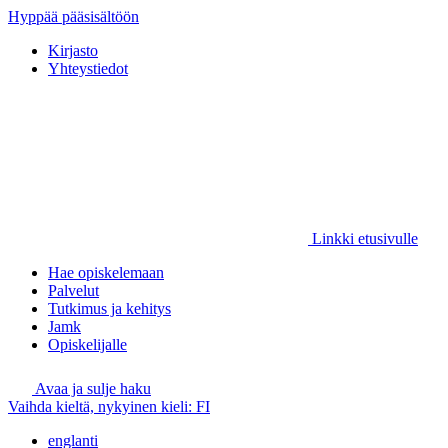
Hyppää pääsisältöön
Kirjasto
Yhteystiedot
Linkki etusivulle
Hae opiskelemaan
Palvelut
Tutkimus ja kehitys
Jamk
Opiskelijalle
Avaa ja sulje haku
Vaihda kieltä, nykyinen kieli:
FI
englanti