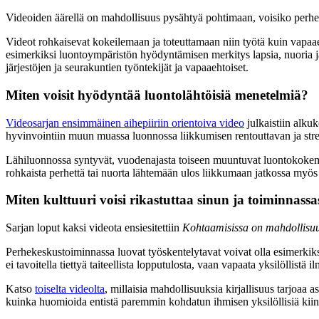
Videoiden äärellä on mahdollisuus pysähtyä pohtimaan, voisiko perhei
Videot rohkaisevat kokeilemaan ja toteuttamaan niin työtä kuin vapaaeh
esimerkiksi luontoympäristön hyödyntämisen merkitys lapsia, nuoria j
järjestöjen ja seurakuntien työntekijät ja vapaaehtoiset.
Miten voisit hyödyntää luontolähtöisiä menetelmiä?
Videosarjan ensimmäinen aihepiiriin orientoiva video
julkaistiin alku
hyvinvointiin muun muassa luonnossa liikkumisen rentouttavan ja stre
Lähiluonnossa syntyvät, vuodenajasta toiseen muuntuvat luontokokemu
rohkaista perhettä tai nuorta lähtemään ulos liikkumaan jatkossa myös 
Miten kulttuuri voisi rikastuttaa sinun ja toiminnass
Sarjan loput kaksi videota ensiesitettiin
Kohtaamisissa on mahdollisu
Perhekeskustoiminnassa luovat työskentelytavat voivat olla esimerkiksi 
ei tavoitella tiettyä taiteellista lopputulosta, vaan vapaata yksilöllistä i
Katso
toiselta videolta
, millaisia mahdollisuuksia kirjallisuus tarjoa
kuinka huomioida entistä paremmin kohdatun ihmisen yksilöllisiä kiinno