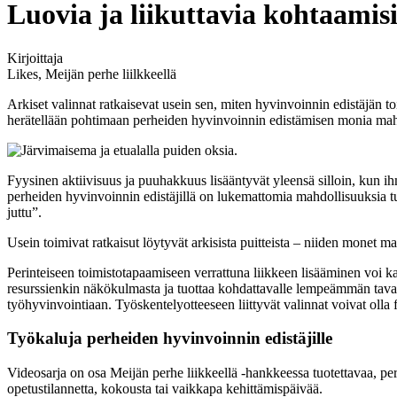
Luovia ja liikuttavia kohtaamisi
Kirjoittaja
Likes, Meijän perhe liilkkeellä
Arkiset valinnat ratkaisevat usein sen, miten hyvinvoinnin edistäjän t
herätellään pohtimaan perheiden hyvinvoinnin edistämisen monia mah
Fyysinen aktiivisuus ja puuhakkuus lisääntyvät yleensä silloin, kun ihm
perheiden hyvinvoinnin edistäjillä on lukemattomia mahdollisuuksia tuk
juttu”.
Usein toimivat ratkaisut löytyvät arkisista puitteista – niiden monet m
Perinteiseen toimistotapaamiseen verrattuna liikkeen lisääminen voi 
resurssienkin näkökulmasta ja tuottaa kohdattavalle lempeämmän tavan t
työhyvinvointiaan. Työskentelyotteeseen liittyvät valinnat voivat olla 
Työkaluja perheiden hyvinvoinnin edistäjille
Videosarja on osa Meijän perhe liikkeellä -hankkeessa tuotettavaa, per
opetustilannetta, kokousta tai vaikkapa kehittämispäivää.