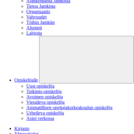
Ajankohtaista Jamkissa
Tietoa Jamkista
Organisaatio
Vahvuudet
Töihin Jamkiin
Alumnit
Lahjoita
Opiskelijalle
Uusi opiskelija
Tutkinto-opiskelija
Avoimen opiskelija
Vieraileva opiskelija
Ammatillisen opettajakorkeakoulun opiskelija
Urheileva opiskelija
Asioi verkossa
Kirjasto
Yhteystiedot