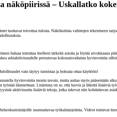
a näköpiirissä – Uskallatko koke
oimet tuottavat toivottua tulosta. Näkökulmia valintojen tekemiseen tarj
dollisuuksia.
inen haluaa toteuttaa itselleen tärkeitä asioita ja löytää arvokkaana pit
ea arkiaktiivisuudelle perustuvaa kokonaisvaltaista hyvinvointia silloi
ahdollisuudet vain täytyy tunnistaa ja hoksata ottaa käyttöön!
kannatella hyvinvointia monin tavoin, mutta auttaa myös pääsemään alku
yöstää tilannettaan. Lisäetuna on se, että luovia ja liikettä lisääviä t
fyysistä aktiivisuutta lisääviä tekoja, jotka tukevat niin kohdattavan as
hekeskustoimijoille suunnattavaa työkalutarjotinta. Videot toimivat itse