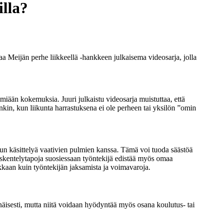
illa?
oaa Meijän perhe liikkeellä -hankkeen julkaisema videosarja, jolla
ämiään kokemuksia. Juuri julkaistu videosarja muistuttaa, että
nkin, kun liikunta harrastuksena ei ole perheen tai yksilön ”omin
un käsittelyä vaativien pulmien kanssa. Tämä voi tuoda säästöä
yöskentelytapoja suosiessaan työntekijä edistää myös omaa
iakkaan kuin työntekijän jaksamista ja voimavaroja.
näisesti, mutta niitä voidaan hyödyntää myös osana koulutus- tai