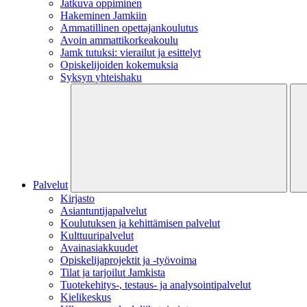
Jatkuva oppiminen
Hakeminen Jamkiin
Ammatillinen opettajankoulutus
Avoin ammattikorkeakoulu
Jamk tutuksi: vierailut ja esittelyt
Opiskelijoiden kokemuksia
Syksyn yhteishaku
Palvelut
Kirjasto
Asiantuntijapalvelut
Koulutuksen ja kehittämisen palvelut
Kulttuuripalvelut
Avainasiakkuudet
Opiskelijaprojektit​ ja -työvoima
Tilat ja tarjoilut Jamkista
Tuotekehitys-, testaus- ja analysointipalvelut
Kielikeskus