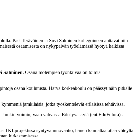
olulla. Pasi Teräväinen ja Suvi Salminen kollegoineen auttavat niin
äjämäisestä osaamisesta on nykypäivän työelämässä hyötyä kaikissa
i Salminen
. Osana molempien työnkuvaa on toimia
sopintoja osana koulutusta. Harva korkeakoulu on päässyt näin pitkälle
 kymmeniä jamkilaisia, jotka työskentelevät erilaisissa tehtävissä.
 vain Jamkin voimin, vaan vahvassa EduJyväskylä (ent.EduFutura) -
kapa TKI-projektissa syntyvä innovaatio, hänen kannattaa ottaa yhteyttä
lman kirkastamisessa.