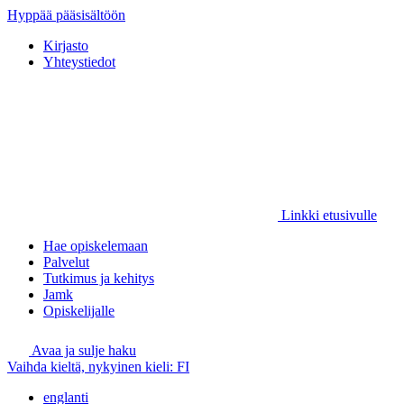
Hyppää pääsisältöön
Kirjasto
Yhteystiedot
Linkki etusivulle
Hae opiskelemaan
Palvelut
Tutkimus ja kehitys
Jamk
Opiskelijalle
Avaa ja sulje haku
Vaihda kieltä, nykyinen kieli:
FI
englanti