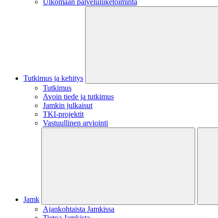
Ulkomaan palveluliiketoiminta
Tutkimus ja kehitys
Tutkimus
Avoin tiede ja tutkimus
Jamkin julkaisut
TKI-projektit
Vastuullinen arviointi
Jamk
Ajankohtaista Jamkissa
Tietoa Jamkista