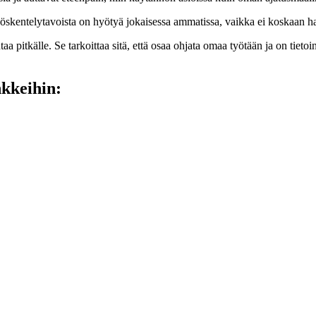
yöskentelytavoista on hyötyä jokaisessa ammatissa, vaikka ei koskaan halu
antaa pitkälle. Se tarkoittaa sitä, että osaa ohjata omaa työtään ja on ti
nkkeihin: