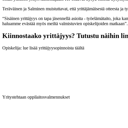
Teräväinen ja Salminen muistuttavat, että yrittäjämäisestä otteesta ja t
“Sisäinen yrittäjyys on tapa jäsennellä asioita - työelämätaito, joka k
haluamme evästää myös meiltä valmistuvien opiskelijoiden matkaan”.
Kiinnostaako yrittäjyys? Tutustu näihin li
Opiskelija: lue lisää yrittäjyysopinnoista täältä
Yritystehtaan oppilaitosvalmennukset