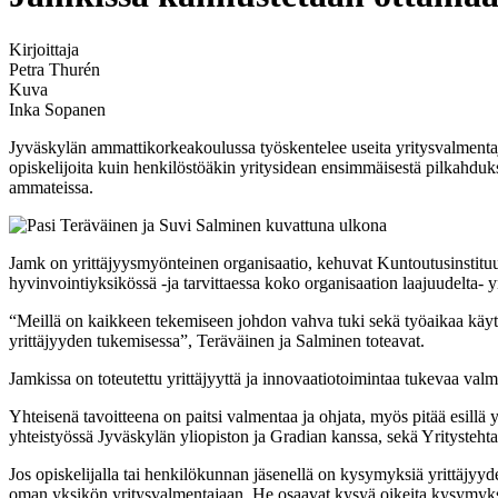
Kirjoittaja
Petra Thurén
Kuva
Inka Sopanen
Jyväskylän ammattikorkeakoulussa työskentelee useita yritysvalmentaji
opiskelijoita kuin henkilöstöäkin yritysidean ensimmäisestä pilkahduk
ammateissa.
Jamk on yrittäjyysmyönteinen organisaatio, kehuvat Kuntoutusinstituut
hyvinvointiyksikössä -ja tarvittaessa koko organisaation laajuudelta- y
“Meillä on kaikkeen tekemiseen johdon vahva tuki sekä työaikaa käytett
yrittäjyyden tukemisessa”, Teräväinen ja Salminen toteavat.
Jamkissa on toteutettu yrittäjyyttä ja innovaatiotoimintaa tukevaa val
Yhteisenä tavoitteena on paitsi valmentaa ja ohjata, myös pitää esillä
yhteistyössä Jyväskylän yliopiston ja Gradian kanssa, sekä Yritystehta
Jos opiskelijalla tai henkilökunnan jäsenellä on kysymyksiä yrittäjyyde
oman yksikön yritysvalmentajaan. He osaavat kysyä oikeita kysymyksi