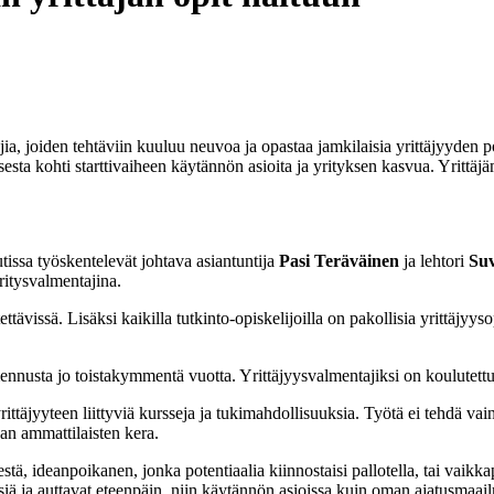
a, joiden tehtäviin kuuluu neuvoa ja opastaa jamkilaisia yrittäjyyden p
sesta kohti starttivaiheen käytännön asioita ja yrityksen kasvua. Yritt
issa työskentelevät johtava asiantuntija
Pasi Teräväinen
ja lehtori
Suv
ritysvalmentajina.
ävissä. Lisäksi kaikilla tutkinto-opiskelijoilla on pakollisia yrittäjyy
mennusta jo toistakymmentä vuotta. Yrittäjyysvalmentajiksi on koulutettu
 yrittäjyyteen liittyviä kursseja ja tukimahdollisuuksia. Työtä ei tehdä
an ammattilaisten kera.
stä, ideanpoikanen, jonka potentiaalia kiinnostaisi pallotella, tai vaik
ä ja auttavat eteenpäin, niin käytännön asioissa kuin oman ajatusmaai