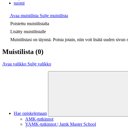
suomi
Avaa muistilista
Sulje muistilista
Poistettu muistilistalta
Lisätty muistilistalle
Muistilistasi on täynnä. Poista jotain, niin voit lisätä uuden sivun m
Muistilista
(0)
Avaa valikko
Sulje valikko
Hae opiskelemaan
AMK-tutkinnot
YAMK-tutkinnot | Jamk Master School