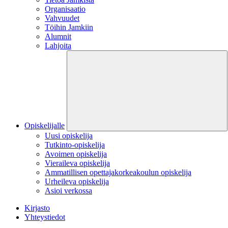
Organisaatio
Vahvuudet
Töihin Jamkiin
Alumnit
Lahjoita
Opiskelijalle
Uusi opiskelija
Tutkinto-opiskelija
Avoimen opiskelija
Vieraileva opiskelija
Ammatillisen opettajakorkeakoulun opiskelija
Urheileva opiskelija
Asioi verkossa
Kirjasto
Yhteystiedot