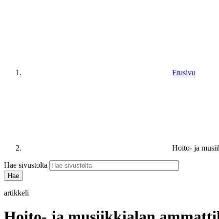
Etusivu
Hoito- ja musii
Hae sivustolta
artikkeli
Hoito- ja musiikkialan ammattil