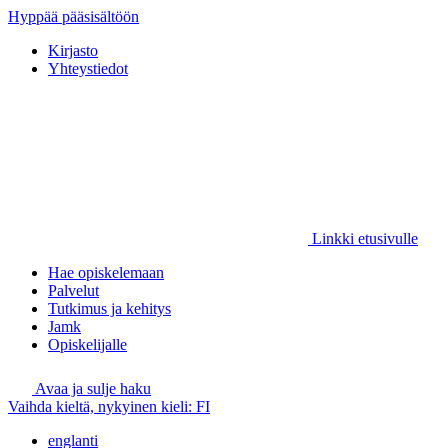
Hyppää pääsisältöön
Kirjasto
Yhteystiedot
Linkki etusivulle
Hae opiskelemaan
Palvelut
Tutkimus ja kehitys
Jamk
Opiskelijalle
Avaa ja sulje haku
Vaihda kieltä, nykyinen kieli:
FI
englanti