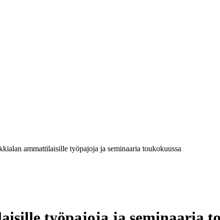
kkialan ammattilaisille työpajoja ja seminaaria toukokuussa
aisille työpajoja ja seminaaria 