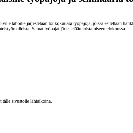
iville tahoille järjestetään toukokuussa työpajoja, joissa esitellään han
yhteistyömalleista. Samat työpajat järjestetään toistamiseen elokuussa.
 tälle sivustolle lähiaikoina.