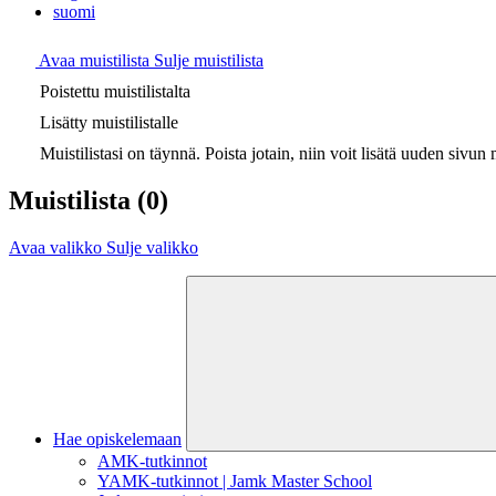
suomi
Avaa muistilista
Sulje muistilista
Poistettu muistilistalta
Lisätty muistilistalle
Muistilistasi on täynnä. Poista jotain, niin voit lisätä uuden sivun m
Muistilista
(0)
Avaa valikko
Sulje valikko
Hae opiskelemaan
AMK-tutkinnot
YAMK-tutkinnot | Jamk Master School