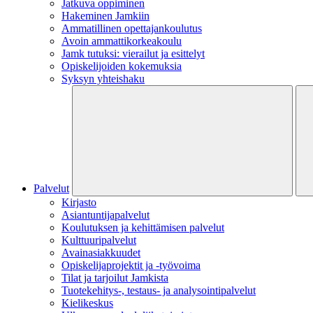
Jatkuva oppiminen
Hakeminen Jamkiin
Ammatillinen opettajankoulutus
Avoin ammattikorkeakoulu
Jamk tutuksi: vierailut ja esittelyt
Opiskelijoiden kokemuksia
Syksyn yhteishaku
Palvelut
Kirjasto
Asiantuntijapalvelut
Koulutuksen ja kehittämisen palvelut
Kulttuuripalvelut
Avainasiakkuudet
Opiskelijaprojektit​ ja -työvoima
Tilat ja tarjoilut Jamkista
Tuotekehitys-, testaus- ja analysointipalvelut
Kielikeskus