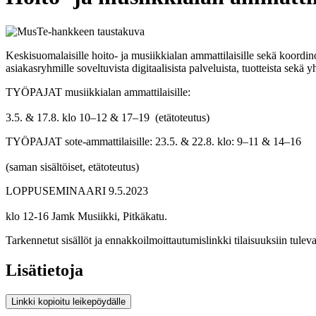
Keskisuomalaisille hoito- ja musiikkialan ammattilaisille sekä koordino
asiakasryhmille soveltuvista digitaalisista palveluista, tuotteista sekä 
TYÖPAJAT musiikkialan ammattilaisille:
3.5. & 17.8. klo 10–12 & 17–19 (etätoteutus)
TYÖPAJAT sote-ammattilaisille: 23.5. & 22.8. klo: 9–11 & 14–16
(saman sisältöiset, etätoteutus)
LOPPUSEMINAARI 9.5.2023
klo 12-16 Jamk Musiikki, Pitkäkatu.
Tarkennetut sisällöt ja ennakkoilmoittautumislinkki tilaisuuksiin tulevat
Lisätietoja
Linkki kopioitu leikepöydälle