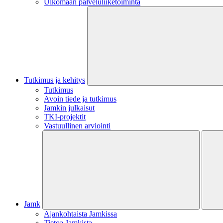
Ulkomaan palveluliiketoiminta
Tutkimus ja kehitys
Tutkimus
Avoin tiede ja tutkimus
Jamkin julkaisut
TKI-projektit
Vastuullinen arviointi
Jamk
Ajankohtaista Jamkissa
Tietoa Jamkista