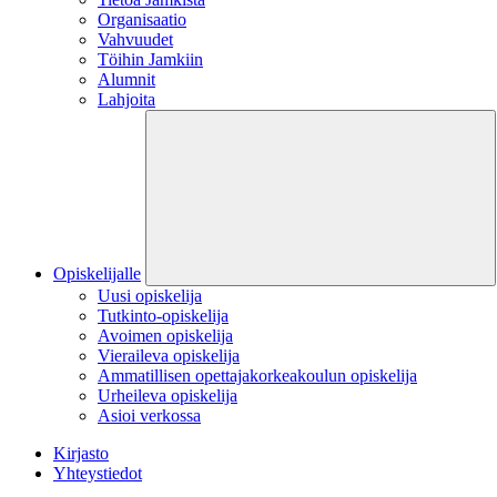
Organisaatio
Vahvuudet
Töihin Jamkiin
Alumnit
Lahjoita
Opiskelijalle
Uusi opiskelija
Tutkinto-opiskelija
Avoimen opiskelija
Vieraileva opiskelija
Ammatillisen opettajakorkeakoulun opiskelija
Urheileva opiskelija
Asioi verkossa
Kirjasto
Yhteystiedot