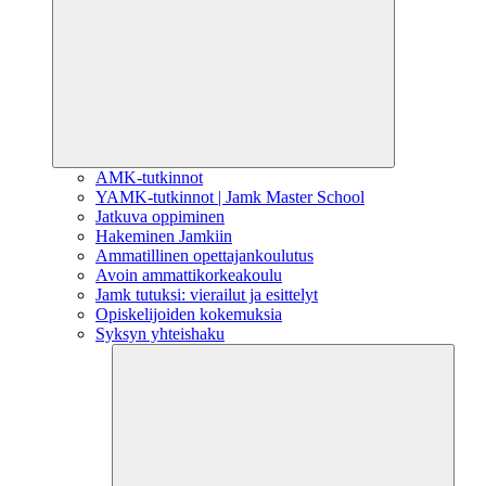
AMK-tutkinnot
YAMK-tutkinnot | Jamk Master School
Jatkuva oppiminen
Hakeminen Jamkiin
Ammatillinen opettajankoulutus
Avoin ammattikorkeakoulu
Jamk tutuksi: vierailut ja esittelyt
Opiskelijoiden kokemuksia
Syksyn yhteishaku