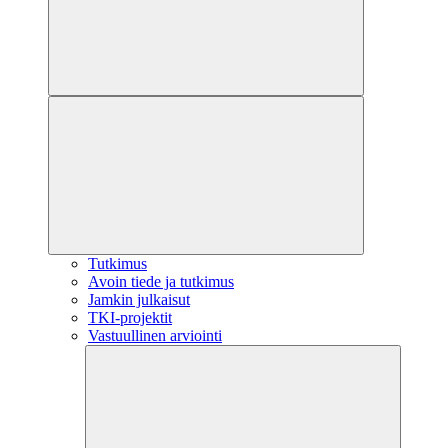
Tutkimus
Avoin tiede ja tutkimus
Jamkin julkaisut
TKI-projektit
Vastuullinen arviointi