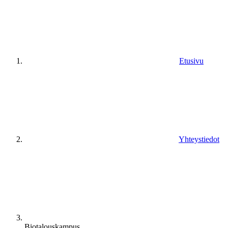
Etusivu
Yhteystiedot
Biotalouskampus