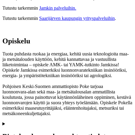
Tutustu tarkemmin
Jamkin palveluihin.
Tutustu tarkemmin
Saarijärven kaupungin yrityspalveluihin
.
Opiskelu
Tuota puhdasta ruokaa ja energiaa, kehitä uusia teknologioita maa-
ja metsätalouden käyttöön, kehitä kannattavaa ja vastuullista
liiketoimintaa – opiskele AMK- tai YAMK-tutkinto Jamkissa!
Opiskele Jamkissa esimerkiksi luonnonvaratekniikan insinööriksi,
energia- ja ympäristötekniikan insinööriksi tai agrologiksi.
Pohjoisen Keski-Suomen ammattiopisto Poke tarjoaa
luonnonvara‑alan sekä maa‑ ja metsätalousalan ammatillista
koulutusta, jossa painottuvat käytännönläheinen oppiminen, kestävä
luonnonvarojen käyttö ja suora yhteys työelämään. Opiskele Pokella
esimerkiksi maaseutuyrittäjäksi, eläintenhoitajaksi, metsuriksi tai
metsäkoneenkuljettajaksi.