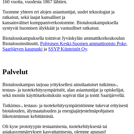
160 vuotta, vuodesta 1867 lähtien.
Tuomme yhteen eri alojen asiantuntijat, uudet teknologiat ja
ratkaisut, sekä laajat kansalliset ja
kansainväliset kumppaniverkostomme. Biotalouskampuksella
syntyvät huomisen älykkäät ja vastuulliset ratkaisut.
Biotalouskampuksella toimivat Jyväskylän ammattikorkeakoulun
Biotalousinstituutti,
Pohjoisen Keski-Suomen ammattiopisto Poke
,
Saarijärven kaupunki
ja
SSYP Kiinteistöt Oy
.
Palvelut
Biotalouskampus tarjoaa yrityksellesi ainutlaatuiset tutkimus-,
testaus- ja tuotekehitysympäristöt, alan asiantuntijat ja opiskelijat,
sekä moniin käyttötarkoituksiin sopivat tilat ja tontit Saarijärvellä.
Tutkimus-, testaus- ja tuotekehitysympäristömme tukevat erityisesti
biotalouden, älymaatalouden ja energiajärjestelmäpohjaisen
liiketoiminnan kehittämistä.
Oli kyse prototyypin testaamisesta, tuotekehityksestä tai
asiakasymmärryksen kasvattamisesta, olemme apunasi!