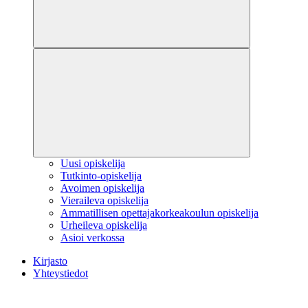
Uusi opiskelija
Tutkinto-opiskelija
Avoimen opiskelija
Vieraileva opiskelija
Ammatillisen opettajakorkeakoulun opiskelija
Urheileva opiskelija
Asioi verkossa
Kirjasto
Yhteystiedot