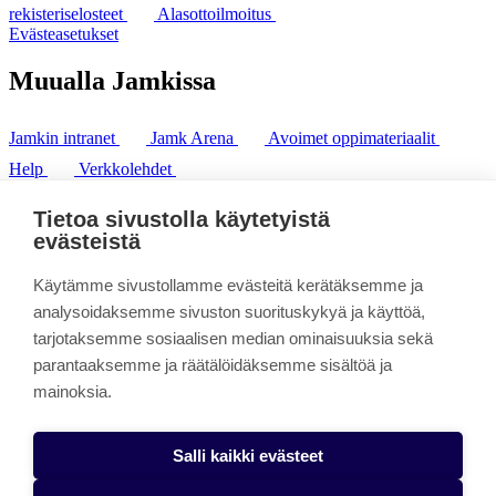
rekisteriselosteet
Alasottoilmoitus
Evästeasetukset
Muualla Jamkissa
Jamkin intranet
Jamk Arena
Avoimet oppimateriaalit
Help
Verkkolehdet
Pl 207 | 40101 Jyväskylä
puh. +358 20 743 8100
Tietoa sivustolla käytetyistä
fax. +358 14 449 9694
evästeistä
Käytämme sivustollamme evästeitä kerätäksemme ja
analysoidaksemme sivuston suorituskykyä ja käyttöä,
tarjotaksemme sosiaalisen median ominaisuuksia sekä
parantaaksemme ja räätälöidäksemme sisältöä ja
mainoksia.
Salli kaikki evästeet