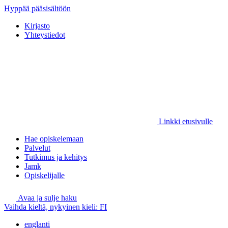
Hyppää pääsisältöön
Kirjasto
Yhteystiedot
Linkki etusivulle
Hae opiskelemaan
Palvelut
Tutkimus ja kehitys
Jamk
Opiskelijalle
Avaa ja sulje haku
Vaihda kieltä, nykyinen kieli:
FI
englanti