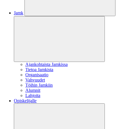
Jamk
Ajankohtaista Jamkissa
Tietoa Jamkista
Organisaatio
Vahvuudet
Töihin Jamkiin
Alumnit
Lahjoita
Opiskelijalle