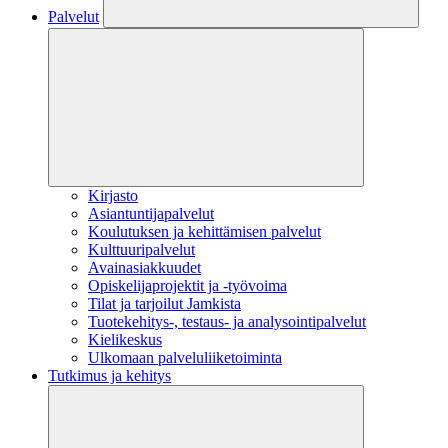
Palvelut
Kirjasto
Asiantuntijapalvelut
Koulutuksen ja kehittämisen palvelut
Kulttuuripalvelut
Avainasiakkuudet
Opiskelijaprojektit​ ja -työvoima
Tilat ja tarjoilut Jamkista
Tuotekehitys-, testaus- ja analysointipalvelut
Kielikeskus
Ulkomaan palveluliiketoiminta
Tutkimus ja kehitys