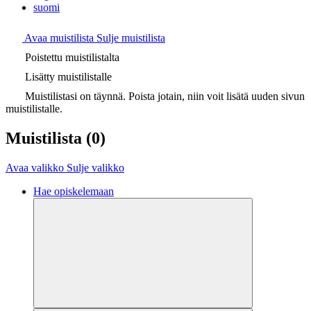
suomi
Avaa muistilista
Sulje muistilista
Poistettu muistilistalta
Lisätty muistilistalle
Muistilistasi on täynnä. Poista jotain, niin voit lisätä uuden sivun
muistilistalle.
Muistilista
(0)
Avaa valikko
Sulje valikko
Hae opiskelemaan