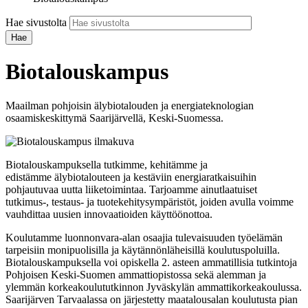
Hae sivustolta
Biotalouskampus
Maailman pohjoisin älybiotalouden ja energiateknologian
osaamiskeskittymä Saarijärvellä, Keski-Suomessa.
Biotalouskampuksella tutkimme, kehitämme ja
edistämme älybiotalouteen ja kestäviin energiaratkaisuihin
pohjautuvaa uutta liiketoimintaa. Tarjoamme ainutlaatuiset
tutkimus-, testaus- ja tuotekehitysympäristöt, joiden avulla voimme
vauhdittaa uusien innovaatioiden käyttöönottoa.
Koulutamme luonnonvara-alan osaajia tulevaisuuden työelämän
tarpeisiin monipuolisilla ja käytännönläheisillä koulutuspoluilla.
Biotalouskampuksella voi opiskella 2. asteen ammatillisia tutkintoja
Pohjoisen Keski-Suomen ammattiopistossa sekä alemman ja
ylemmän korkeakoulututkinnon Jyväskylän ammattikorkeakoulussa.
Saarijärven Tarvaalassa on järjestetty maatalousalan koulutusta pian