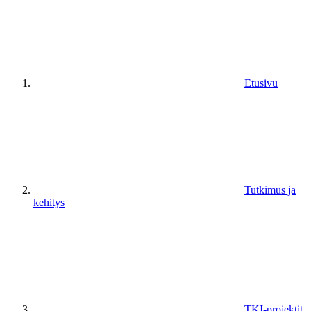
Etusivu
Tutkimus ja
kehitys
TKI-projektit