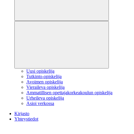
Uusi opiskelija
Tutkinto-opiskelija
Avoimen opiskelija
Vieraileva opiskelija
Ammatillisen opettajakorkeakoulun opiskelija
Urheileva opiskelija
Asioi verkossa
Kirjasto
Yhteystiedot