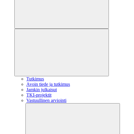
Tutkimus
Avoin tiede ja tutkimus
Jamkin julkaisut
TKI-projektit
Vastuullinen arviointi