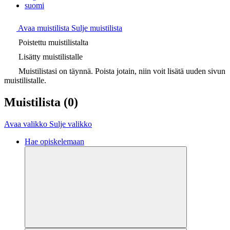
suomi
Avaa muistilista
Sulje muistilista
Poistettu muistilistalta
Lisätty muistilistalle
Muistilistasi on täynnä. Poista jotain, niin voit lisätä uuden sivun
muistilistalle.
Muistilista
(0)
Avaa valikko
Sulje valikko
Hae opiskelemaan