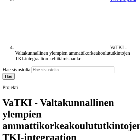
VaTKI -
Valtakunnallinen ylempien ammattikorkeakoulututkintojen
TKI-integraation kehittämishanke
Hae sivustolta
Projekti
VaTKI - Valtakunnallinen
ylempien
ammattikorkeakoulututkintoje
TKI-integraation