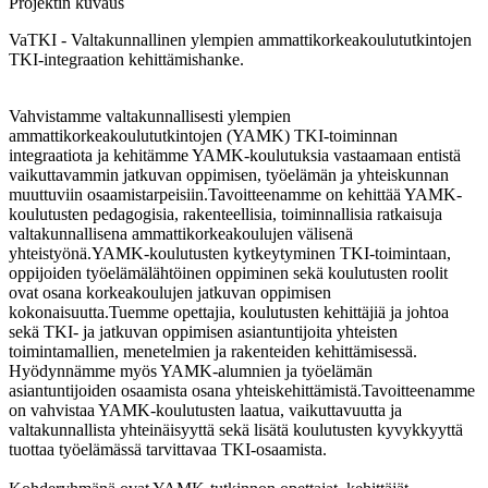
Projektin kuvaus
VaTKI - Valtakunnallinen ylempien ammattikorkeakoulututkintojen
TKI-integraation kehittämishanke.
Vahvistamme valtakunnallisesti ylempien
ammattikorkeakoulututkintojen (YAMK) TKI-toiminnan
integraatiota ja kehitämme YAMK-koulutuksia vastaamaan entistä
vaikuttavammin jatkuvan oppimisen, työelämän ja yhteiskunnan
muuttuviin osaamistarpeisiin.Tavoitteenamme on kehittää YAMK-
koulutusten pedagogisia, rakenteellisia, toiminnallisia ratkaisuja
valtakunnallisena ammattikorkeakoulujen välisenä
yhteistyönä.YAMK-koulutusten kytkeytyminen TKI-toimintaan,
oppijoiden työelämälähtöinen oppiminen sekä koulutusten roolit
ovat osana korkeakoulujen jatkuvan oppimisen
kokonaisuutta.Tuemme opettajia, koulutusten kehittäjiä ja johtoa
sekä TKI- ja jatkuvan oppimisen asiantuntijoita yhteisten
toimintamallien, menetelmien ja rakenteiden kehittämisessä.
Hyödynnämme myös YAMK-alumnien ja työelämän
asiantuntijoiden osaamista osana yhteiskehittämistä.Tavoitteenamme
on vahvistaa YAMK-koulutusten laatua, vaikuttavuutta ja
valtakunnallista yhteinäisyyttä sekä lisätä koulutusten kyvykkyyttä
tuottaa työelämässä tarvittavaa TKI-osaamista.