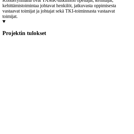
Kohderyhmänä ovat YAMK-tutkinnon opettajat, kehittäjät,
kehittämistoimintaa johtavat henkilöt, jatkuvasta oppimisesta
vastaavat toimijat ja johtajat sekä TKI-toiminnasta vastaavat
toimijat.
Projektin tulokset