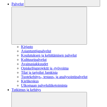
Palvelut
Kirjasto
Asiantuntijapalvelut
Koulutuksen ja kehittämisen palvelut
Kulttuuripalvelut
Avainasiakkuudet
Opiskelijaprojektit​ ja -työvoima
Tilat ja tarjoilut Jamkista
Tuotekehitys-, testaus- ja analysointipalvelut
Kielikeskus
Ulkomaan palveluliiketoiminta
Tutkimus ja kehitys