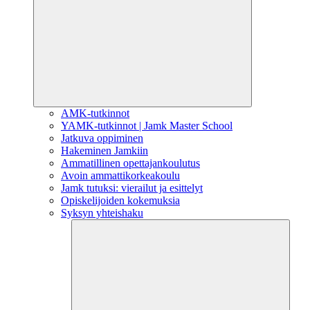
AMK-tutkinnot
YAMK-tutkinnot | Jamk Master School
Jatkuva oppiminen
Hakeminen Jamkiin
Ammatillinen opettajankoulutus
Avoin ammattikorkeakoulu
Jamk tutuksi: vierailut ja esittelyt
Opiskelijoiden kokemuksia
Syksyn yhteishaku