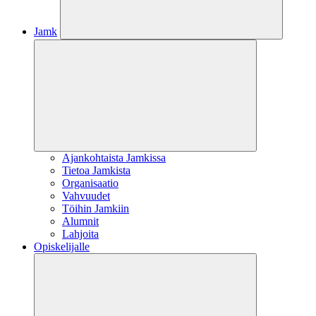
Jamk
Ajankohtaista Jamkissa
Tietoa Jamkista
Organisaatio
Vahvuudet
Töihin Jamkiin
Alumnit
Lahjoita
Opiskelijalle