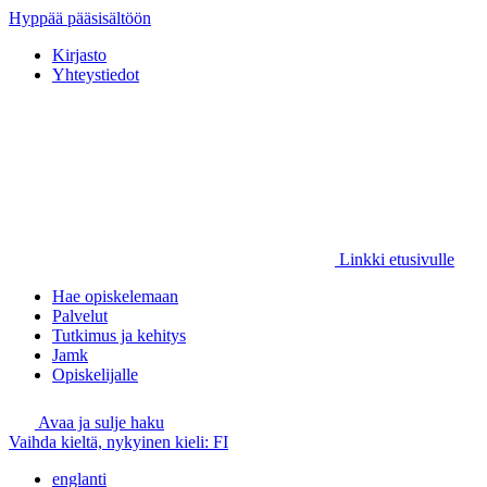
Hyppää pääsisältöön
Kirjasto
Yhteystiedot
Linkki etusivulle
Hae opiskelemaan
Palvelut
Tutkimus ja kehitys
Jamk
Opiskelijalle
Avaa ja sulje haku
Vaihda kieltä, nykyinen kieli:
FI
englanti