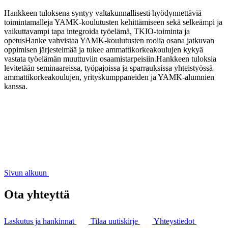
Hankkeen tuloksena syntyy valtakunnallisesti hyödynnettäviä
toimintamalleja YAMK-koulutusten kehittämiseen sekä selkeämpi ja
vaikuttavampi tapa integroida työelämä, TKIO-toiminta ja
opetusHanke vahvistaa YAMK-koulutusten roolia osana jatkuvan
oppimisen järjestelmää ja tukee ammattikorkeakoulujen kykyä
vastata työelämän muuttuviin osaamistarpeisiin.Hankkeen tuloksia
levitetään seminaareissa, työpajoissa ja sparrauksissa yhteistyössä
ammattikorkeakoulujen, yrityskumppaneiden ja YAMK-alumnien
kanssa.
Sivun alkuun
Ota yhteyttä
Laskutus ja hankinnat
Tilaa uutiskirje
Yhteystiedot