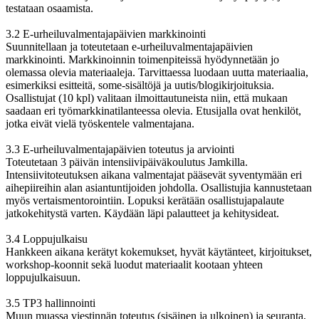
testataan osaamista.
3.2 E-urheiluvalmentajapäivien markkinointi
Suunnitellaan ja toteutetaan e-urheiluvalmentajapäivien
markkinointi. Markkinoinnin toimenpiteissä hyödynnetään jo
olemassa olevia materiaaleja. Tarvittaessa luodaan uutta materiaalia,
esimerkiksi esitteitä, some-sisältöjä ja uutis/blogikirjoituksia.
Osallistujat (10 kpl) valitaan ilmoittautuneista niin, että mukaan
saadaan eri työmarkkinatilanteessa olevia. Etusijalla ovat henkilöt,
jotka eivät vielä työskentele valmentajana.
3.3 E-urheiluvalmentajapäivien toteutus ja arviointi
Toteutetaan 3 päivän intensiivipäiväkoulutus Jamkilla.
Intensiivitoteutuksen aikana valmentajat pääsevät syventymään eri
aihepiireihin alan asiantuntijoiden johdolla. Osallistujia kannustetaan
myös vertaismentorointiin. Lopuksi kerätään osallistujapalaute
jatkokehitystä varten. Käydään läpi palautteet ja kehitysideat.
3.4 Loppujulkaisu
Hankkeen aikana kerätyt kokemukset, hyvät käytänteet, kirjoitukset,
workshop-koonnit sekä luodut materiaalit kootaan yhteen
loppujulkaisuun.
3.5 TP3 hallinnointi
Muun muassa viestinnän toteutus (sisäinen ja ulkoinen) ja seuranta,