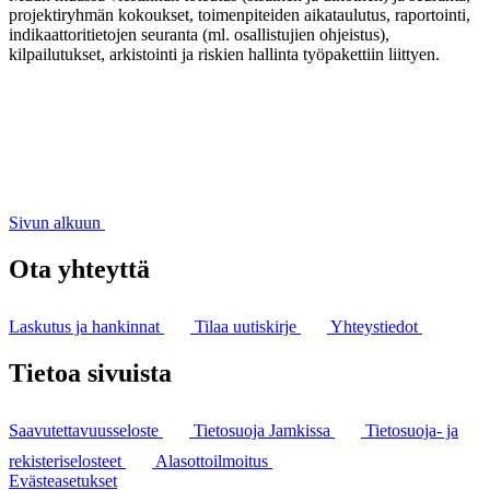
projektiryhmän kokoukset, toimenpiteiden aikataulutus, raportointi,
indikaattoritietojen seuranta (ml. osallistujien ohjeistus),
kilpailutukset, arkistointi ja riskien hallinta työpakettiin liittyen.
Sivun alkuun
Ota yhteyttä
Laskutus ja hankinnat
Tilaa uutiskirje
Yhteystiedot
Tietoa sivuista
Saavutettavuusseloste
Tietosuoja Jamkissa
Tietosuoja- ja
rekisteriselosteet
Alasottoilmoitus
Evästeasetukset