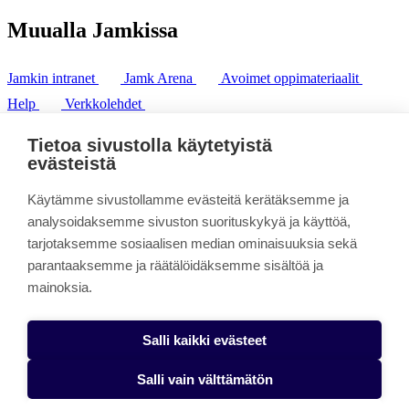
Muualla Jamkissa
Jamkin intranet
Jamk Arena
Avoimet oppimateriaalit
Help
Verkkolehdet
Pl 207 | 40101 Jyväskylä
puh. +358 20 743 8100
Tietoa sivustolla käytetyistä
fax. +358 14 449 9694
evästeistä
Käytämme sivustollamme evästeitä kerätäksemme ja
analysoidaksemme sivuston suorituskykyä ja käyttöä,
tarjotaksemme sosiaalisen median ominaisuuksia sekä
parantaaksemme ja räätälöidäksemme sisältöä ja
mainoksia.
Salli kaikki evästeet
Salli vain välttämätön