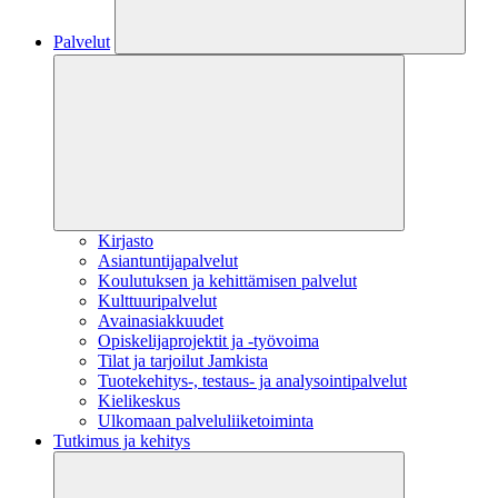
Palvelut
Kirjasto
Asiantuntijapalvelut
Koulutuksen ja kehittämisen palvelut
Kulttuuripalvelut
Avainasiakkuudet
Opiskelijaprojektit​ ja -työvoima
Tilat ja tarjoilut Jamkista
Tuotekehitys-, testaus- ja analysointipalvelut
Kielikeskus
Ulkomaan palveluliiketoiminta
Tutkimus ja kehitys