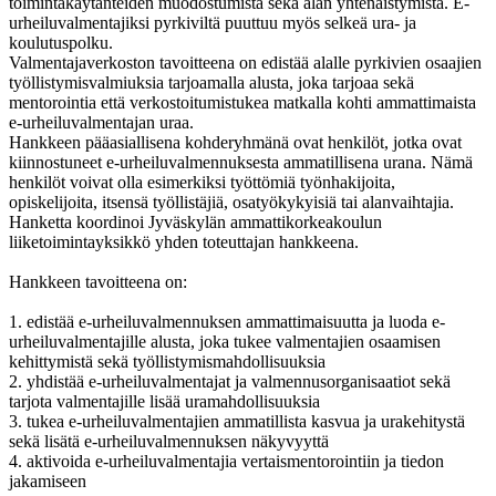
toimintakäytänteiden muodostumista sekä alan yhtenäistymistä. E-
urheiluvalmentajiksi pyrkiviltä puuttuu myös selkeä ura- ja
koulutuspolku.
Valmentajaverkoston tavoitteena on edistää alalle pyrkivien osaajien
työllistymisvalmiuksia tarjoamalla alusta, joka tarjoaa sekä
mentorointia että verkostoitumistukea matkalla kohti ammattimaista
e-urheiluvalmentajan uraa.
Hankkeen pääasiallisena kohderyhmänä ovat henkilöt, jotka ovat
kiinnostuneet e-urheiluvalmennuksesta ammatillisena urana. Nämä
henkilöt voivat olla esimerkiksi työttömiä työnhakijoita,
opiskelijoita, itsensä työllistäjiä, osatyökykyisiä tai alanvaihtajia.
Hanketta koordinoi Jyväskylän ammattikorkeakoulun
liiketoimintayksikkö yhden toteuttajan hankkeena.
Hankkeen tavoitteena on:
1. edistää e-urheiluvalmennuksen ammattimaisuutta ja luoda e-
urheiluvalmentajille alusta, joka tukee valmentajien osaamisen
kehittymistä sekä työllistymismahdollisuuksia
2. yhdistää e-urheiluvalmentajat ja valmennusorganisaatiot sekä
tarjota valmentajille lisää uramahdollisuuksia
3. tukea e-urheiluvalmentajien ammatillista kasvua ja urakehitystä
sekä lisätä e-urheiluvalmennuksen näkyvyyttä
4. aktivoida e-urheiluvalmentajia vertaismentorointiin ja tiedon
jakamiseen