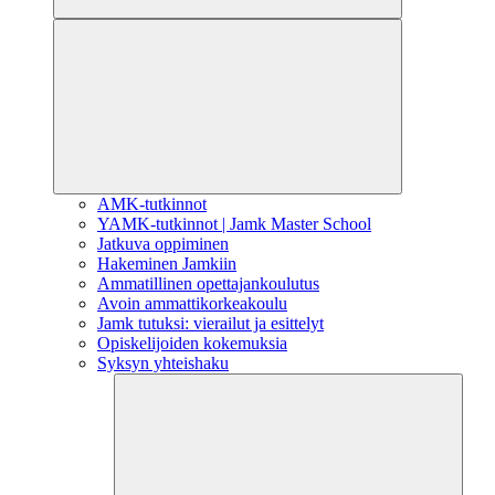
AMK-tutkinnot
YAMK-tutkinnot | Jamk Master School
Jatkuva oppiminen
Hakeminen Jamkiin
Ammatillinen opettajankoulutus
Avoin ammattikorkeakoulu
Jamk tutuksi: vierailut ja esittelyt
Opiskelijoiden kokemuksia
Syksyn yhteishaku