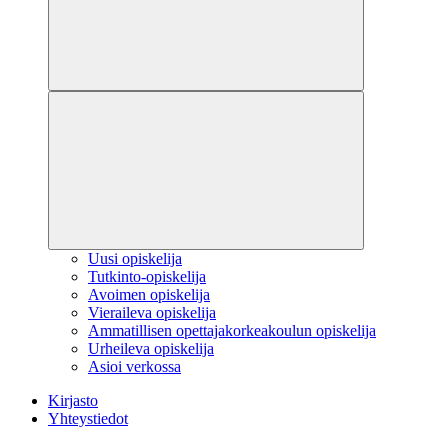
Uusi opiskelija
Tutkinto-opiskelija
Avoimen opiskelija
Vieraileva opiskelija
Ammatillisen opettajakorkeakoulun opiskelija
Urheileva opiskelija
Asioi verkossa
Kirjasto
Yhteystiedot