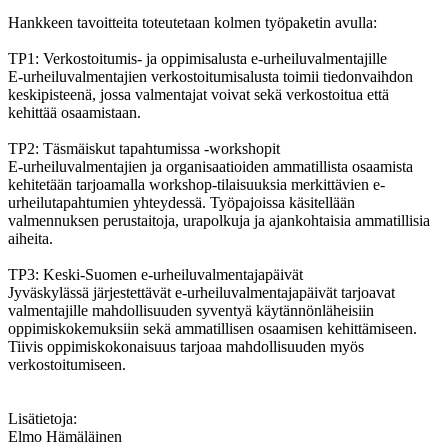
Hankkeen tavoitteita toteutetaan kolmen työpaketin avulla:
TP1: Verkostoitumis- ja oppimisalusta e-urheiluvalmentajille
E-urheiluvalmentajien verkostoitumisalusta toimii tiedonvaihdon
keskipisteenä, jossa valmentajat voivat sekä verkostoitua että
kehittää osaamistaan.
TP2: Täsmäiskut tapahtumissa -workshopit
E-urheiluvalmentajien ja organisaatioiden ammatillista osaamista
kehitetään tarjoamalla workshop-tilaisuuksia merkittävien e-
urheilutapahtumien yhteydessä. Työpajoissa käsitellään
valmennuksen perustaitoja, urapolkuja ja ajankohtaisia ammatillisia
aiheita.
TP3: Keski-Suomen e-urheiluvalmentajapäivät
Jyväskylässä järjestettävät e-urheiluvalmentajapäivät tarjoavat
valmentajille mahdollisuuden syventyä käytännönläheisiin
oppimiskokemuksiin sekä ammatillisen osaamisen kehittämiseen.
Tiivis oppimiskokonaisuus tarjoaa mahdollisuuden myös
verkostoitumiseen.
Lisätietoja:
Elmo Hämäläinen