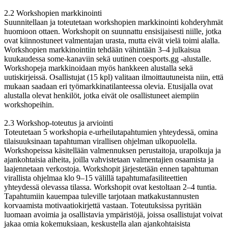
2.2 Workshopien markkinointi
Suunnitellaan ja toteutetaan workshopien markkinointi kohderyhmät
huomioon ottaen. Workshopit on suunnattu ensisijaisesti niille, jotka
ovat kiinnostuneet valmentajan urasta, mutta eivät vielä toimi alalla.
Workshopien markkinointiin tehdään vähintään 3–4 julkaisua
kuukaudessa some-kanaviin sekä uutinen coesports.gg -alustalle.
Workshopeja markkinoidaan myös hankkeen alustalla sekä
uutiskirjeissä. Osallistujat (15 kpl) valitaan ilmoittautuneista niin, että
mukaan saadaan eri työmarkkinatilanteessa olevia. Etusijalla ovat
alustalla olevat henkilöt, jotka eivät ole osallistuneet aiempiin
workshopeihin.
2.3 Workshop-toteutus ja arviointi
Toteutetaan 5 workshopia e-urheilutapahtumien yhteydessä, omina
tilaisuuksinaan tapahtuman virallisen ohjelman ulkopuolella.
Workshopeissa käsitellään valmennuksen perustaitoja, urapolkuja ja
ajankohtaisia aiheita, joilla vahvistetaan valmentajien osaamista ja
laajennetaan verkostoja. Workshopit järjestetään ennen tapahtuman
virallista ohjelmaa klo 9–15 välillä tapahtumafasiliteettien
yhteydessä olevassa tilassa. Workshopit ovat kestoltaan 2–4 tuntia.
Tapahtumiin kauempaa tuleville tarjotaan matkakustannusten
korvaamista motivaatiokirjettä vastaan. Toteutuksissa pyritään
luomaan avoimia ja osallistavia ympäristöjä, joissa osallistujat voivat
jakaa omia kokemuksiaan, keskustella alan ajankohtaisista