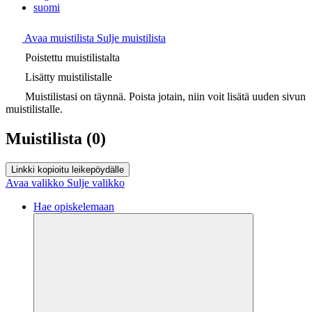
suomi
Avaa muistilista
Sulje muistilista
Poistettu muistilistalta
Lisätty muistilistalle
Muistilistasi on täynnä. Poista jotain, niin voit lisätä uuden sivun
muistilistalle.
Muistilista
(0)
Linkki kopioitu leikepöydälle
Avaa valikko
Sulje valikko
Hae opiskelemaan