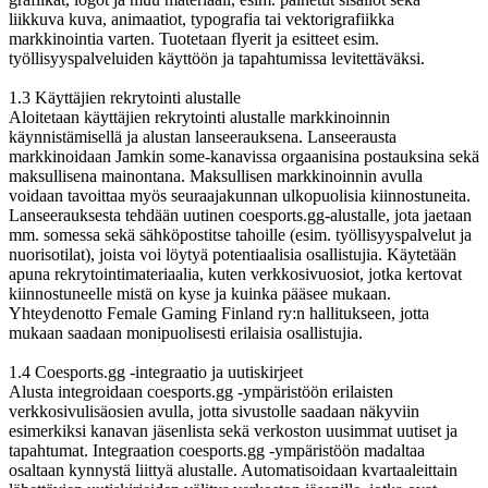
liikkuva kuva, animaatiot, typografia tai vektorigrafiikka
markkinointia varten. Tuotetaan flyerit ja esitteet esim.
työllisyyspalveluiden käyttöön ja tapahtumissa levitettäväksi.
1.3 Käyttäjien rekrytointi alustalle
Aloitetaan käyttäjien rekrytointi alustalle markkinoinnin
käynnistämisellä ja alustan lanseerauksena. Lanseerausta
markkinoidaan Jamkin some-kanavissa orgaanisina postauksina sekä
maksullisena mainontana. Maksullisen markkinoinnin avulla
voidaan tavoittaa myös seuraajakunnan ulkopuolisia kiinnostuneita.
Lanseerauksesta tehdään uutinen coesports.gg-alustalle, jota jaetaan
mm. somessa sekä sähköpostitse tahoille (esim. työllisyyspalvelut ja
nuorisotilat), joista voi löytyä potentiaalisia osallistujia. Käytetään
apuna rekrytointimateriaalia, kuten verkkosivuosiot, jotka kertovat
kiinnostuneelle mistä on kyse ja kuinka pääsee mukaan.
Yhteydenotto Female Gaming Finland ry:n hallitukseen, jotta
mukaan saadaan monipuolisesti erilaisia osallistujia.
1.4 Coesports.gg -integraatio ja uutiskirjeet
Alusta integroidaan coesports.gg -ympäristöön erilaisten
verkkosivulisäosien avulla, jotta sivustolle saadaan näkyviin
esimerkiksi kanavan jäsenlista sekä verkoston uusimmat uutiset ja
tapahtumat. Integraation coesports.gg -ympäristöön madaltaa
osaltaan kynnystä liittyä alustalle. Automatisoidaan kvartaaleittain