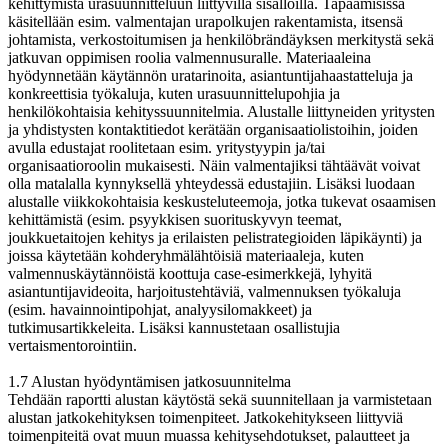
kehittymistä urasuunnitteluun liittyvillä sisällöillä. Tapaamisissa
käsitellään esim. valmentajan urapolkujen rakentamista, itsensä
johtamista, verkostoitumisen ja henkilöbrändäyksen merkitystä sekä
jatkuvan oppimisen roolia valmennusuralle. Materiaaleina
hyödynnetään käytännön uratarinoita, asiantuntijahaastatteluja ja
konkreettisia työkaluja, kuten urasuunnittelupohjia ja
henkilökohtaisia kehityssuunnitelmia. Alustalle liittyneiden yritysten
ja yhdistysten kontaktitiedot kerätään organisaatiolistoihin, joiden
avulla edustajat roolitetaan esim. yritystyypin ja/tai
organisaatioroolin mukaisesti. Näin valmentajiksi tähtäävät voivat
olla matalalla kynnyksellä yhteydessä edustajiin. Lisäksi luodaan
alustalle viikkokohtaisia keskusteluteemoja, jotka tukevat osaamisen
kehittämistä (esim. psyykkisen suorituskyvyn teemat,
joukkuetaitojen kehitys ja erilaisten pelistrategioiden läpikäynti) ja
joissa käytetään kohderyhmälähtöisiä materiaaleja, kuten
valmennuskäytännöistä koottuja case-esimerkkejä, lyhyitä
asiantuntijavideoita, harjoitustehtäviä, valmennuksen työkaluja
(esim. havainnointipohjat, analyysilomakkeet) ja
tutkimusartikkeleita. Lisäksi kannustetaan osallistujia
vertaismentorointiin.
1.7 Alustan hyödyntämisen jatkosuunnitelma
Tehdään raportti alustan käytöstä sekä suunnitellaan ja varmistetaan
alustan jatkokehityksen toimenpiteet. Jatkokehitykseen liittyviä
toimenpiteitä ovat muun muassa kehitysehdotukset, palautteet ja