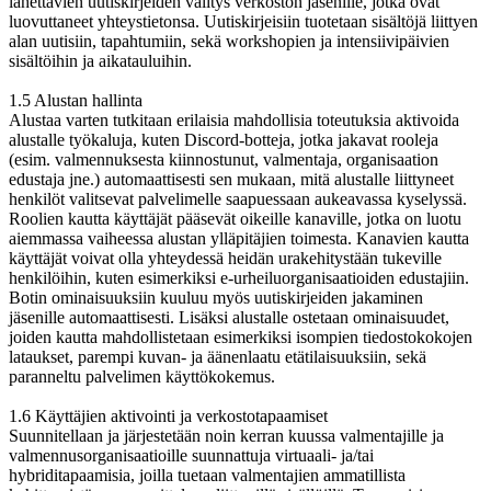
lähettävien uutiskirjeiden välitys verkoston jäsenille, jotka ovat
luovuttaneet yhteystietonsa. Uutiskirjeisiin tuotetaan sisältöjä liittyen
alan uutisiin, tapahtumiin, sekä workshopien ja intensiivipäivien
sisältöihin ja aikatauluihin.
1.5 Alustan hallinta
Alustaa varten tutkitaan erilaisia mahdollisia toteutuksia aktivoida
alustalle työkaluja, kuten Discord-botteja, jotka jakavat rooleja
(esim. valmennuksesta kiinnostunut, valmentaja, organisaation
edustaja jne.) automaattisesti sen mukaan, mitä alustalle liittyneet
henkilöt valitsevat palvelimelle saapuessaan aukeavassa kyselyssä.
Roolien kautta käyttäjät pääsevät oikeille kanaville, jotka on luotu
aiemmassa vaiheessa alustan ylläpitäjien toimesta. Kanavien kautta
käyttäjät voivat olla yhteydessä heidän urakehitystään tukeville
henkilöihin, kuten esimerkiksi e-urheiluorganisaatioiden edustajiin.
Botin ominaisuuksiin kuuluu myös uutiskirjeiden jakaminen
jäsenille automaattisesti. Lisäksi alustalle ostetaan ominaisuudet,
joiden kautta mahdollistetaan esimerkiksi isompien tiedostokokojen
lataukset, parempi kuvan- ja äänenlaatu etätilaisuuksiin, sekä
paranneltu palvelimen käyttökokemus.
1.6 Käyttäjien aktivointi ja verkostotapaamiset
Suunnitellaan ja järjestetään noin kerran kuussa valmentajille ja
valmennusorganisaatioille suunnattuja virtuaali- ja/tai
hybriditapaamisia, joilla tuetaan valmentajien ammatillista