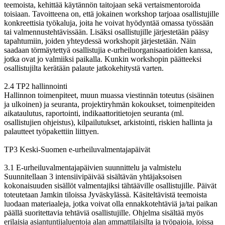
teemoista, kehittää käytännön taitojaan sekä vertaismentoroida
toisiaan. Tavoitteena on, että jokainen workshop tarjoaa osallistujille
konkreettisia työkaluja, joita he voivat hyödyntää omassa työssään
tai valmennustehtävissään. Lisäksi osallistujille järjestetään pääsy
tapahtumiin, joiden yhteydessä workshopit järjestetään. Näin
saadaan törmäytettyä osallistujia e-urheiluorganisaatioiden kanssa,
jotka ovat jo valmiiksi paikalla. Kunkin workshopin päätteeksi
osallistujilta kerätään palaute jatkokehitystä varten.
2.4 TP2 hallinnointi
Hallinnon toimenpiteet, muun muassa viestinnän toteutus (sisäinen
ja ulkoinen) ja seuranta, projektiryhmän kokoukset, toimenpiteiden
aikataulutus, raportointi, indikaattoritietojen seuranta (ml.
osallistujien ohjeistus), kilpailutukset, arkistointi, riskien hallinta ja
palautteet työpakettiin liittyen.
TP3 Keski-Suomen e-urheiluvalmentajapäivät
3.1 E-urheiluvalmentajapäivien suunnittelu ja valmistelu
Suunnitellaan 3 intensiivipäivää sisältävän yhtäjaksoisen
kokonaisuuden sisällöt valmentajiksi tähtääville osallistujille. Päivät
toteutetaan Jamkin tiloissa Jyväskylässä. Käsiteltävistä teemoista
luodaan materiaaleja, jotka voivat olla ennakkotehtäviä ja/tai paikan
päällä suoritettavia tehtäviä osallistujille. Ohjelma sisältää myös
erilaisia asiantuntijaluentoja alan ammattilaisilta ja työpajoja, joissa