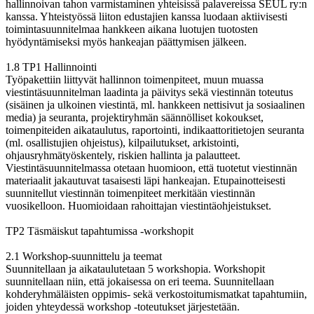
hallinnoivan tahon varmistaminen yhteisissä palavereissa SEUL ry:n
kanssa. Yhteistyössä liiton edustajien kanssa luodaan aktiivisesti
toimintasuunnitelmaa hankkeen aikana luotujen tuotosten
hyödyntämiseksi myös hankeajan päättymisen jälkeen.
1.8 TP1 Hallinnointi
Työpakettiin liittyvät hallinnon toimenpiteet, muun muassa
viestintäsuunnitelman laadinta ja päivitys sekä viestinnän toteutus
(sisäinen ja ulkoinen viestintä, ml. hankkeen nettisivut ja sosiaalinen
media) ja seuranta, projektiryhmän säännölliset kokoukset,
toimenpiteiden aikataulutus, raportointi, indikaattoritietojen seuranta
(ml. osallistujien ohjeistus), kilpailutukset, arkistointi,
ohjausryhmätyöskentely, riskien hallinta ja palautteet.
Viestintäsuunnitelmassa otetaan huomioon, että tuotetut viestinnän
materiaalit jakautuvat tasaisesti läpi hankeajan. Etupainotteisesti
suunnitellut viestinnän toimenpiteet merkitään viestinnän
vuosikelloon. Huomioidaan rahoittajan viestintäohjeistukset.
TP2 Täsmäiskut tapahtumissa -workshopit
2.1 Workshop-suunnittelu ja teemat
Suunnitellaan ja aikataulutetaan 5 workshopia. Workshopit
suunnitellaan niin, että jokaisessa on eri teema. Suunnitellaan
kohderyhmäläisten oppimis- sekä verkostoitumismatkat tapahtumiin,
joiden yhteydessä workshop -toteutukset järjestetään.