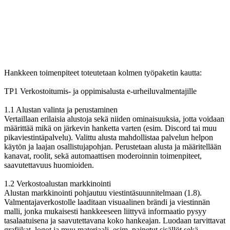
Hankkeen toimenpiteet toteutetaan kolmen työpaketin kautta:
TP1 Verkostoitumis- ja oppimisalusta e-urheiluvalmentajille
1.1 Alustan valinta ja perustaminen
Vertaillaan erilaisia alustoja sekä niiden ominaisuuksia, jotta voidaan
määrittää mikä on järkevin hanketta varten (esim. Discord tai muu
pikaviestintäpalvelu). Valittu alusta mahdollistaa palvelun helpon
käytön ja laajan osallistujapohjan. Perustetaan alusta ja määritellään
kanavat, roolit, sekä automaattisen moderoinnin toimenpiteet,
saavutettavuus huomioiden.
1.2 Verkostoalustan markkinointi
Alustan markkinointi pohjautuu viestintäsuunnitelmaan (1.8).
Valmentajaverkostolle laaditaan visuaalinen brändi ja viestinnän
malli, jonka mukaisesti hankkeeseen liittyvä informaatio pysyy
tasalaatuisena ja saavutettavana koko hankeajan. Luodaan tarvittavat
grafiikat, logot ja muu materiaali, esim. painetut sisällöt sekä