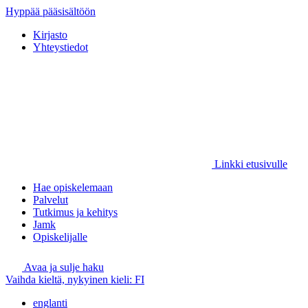
Hyppää pääsisältöön
Kirjasto
Yhteystiedot
Linkki etusivulle
Hae opiskelemaan
Palvelut
Tutkimus ja kehitys
Jamk
Opiskelijalle
Avaa ja sulje haku
Vaihda kieltä, nykyinen kieli:
FI
englanti