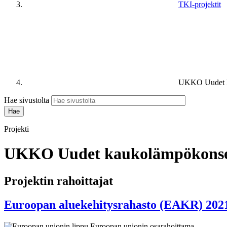
TKI-projektit
UKKO Uudet ka
Hae sivustolta
Projekti
UKKO Uudet kaukolämpökonsept
Projektin rahoittajat
Euroopan aluekehitysrahasto (EAKR) 202