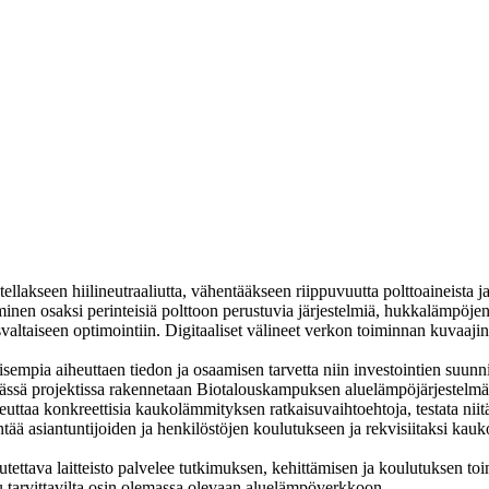
ellakseen hiilineutraaliutta, vähentääkseen riippuvuutta polttoaineista
nen osaksi perinteisiä polttoon perustuvia järjestelmiä, hukkalämpöj
ltaiseen optimointiin. Digitaaliset välineet verkon toiminnan kuvaajin
mpia aiheuttaen tiedon ja osaamisen tarvetta niin investointien suunnit
a. Tässä projektissa rakennetaan Biotalouskampuksen aluelämpöjärjestel
toteuttaa konkreettisia kaukolämmityksen ratkaisuvaihtoehtoja, testata niit
ntää asiantuntijoiden ja henkilöstöjen koulutukseen ja rekvisiitaksi kau
utettava laitteisto palvelee tutkimuksen, kehittämisen ja koulutuksen to
uu tarvittavilta osin olemassa olevaan aluelämpöverkkoon.