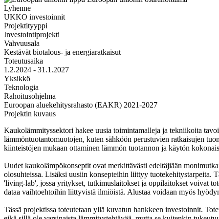
Lyhenne
UKKO investoinnit
Projektityyppi
Investointiprojekti
Vahvuusala
Kestävät biotalous- ja energiaratkaisut
Toteutusaika
1.2.2024 - 31.1.2027
Yksikkö
Teknologia
Rahoitusohjelma
Euroopan aluekehitysrahasto (EAKR) 2021-2027
Projektin kuvaus
Kaukolämmityssektori hakee uusia toimintamalleja ja tekniikoita tavoit
lämmöntuotantomuotojen, kuten sähköön perustuvien ratkaisujen tuomi
kiinteistöjen mukaan ottaminen lämmön tuotannon ja käytön kokonaisva
Uudet kaukolämpökonseptit ovat merkittävästi edeltäjiään monimutkaise
olosuhteissa. Lisäksi uusiin konsepteihin liittyy tuotekehitystarpeit
'living-lab', jossa yritykset, tutkimuslaitokset ja oppilaitokset voivat 
dataa vaihtoehtoihin liittyvistä ilmiöistä. Alustaa voidaan myös hyödy
Tässä projektissa toteutetaan yllä kuvatun hankkeen investoinnit. Tote
eikä sillä ole varsinaista lämmitystehtävää, mutta se kuitenkin tukeut