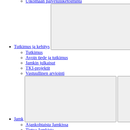
Ulkomaan palveluliiketoiminta
Tutkimus ja kehitys
Tutkimus
Avoin tiede ja tutkimus
Jamkin julkaisut
TKI-projektit
Vastuullinen arviointi
Jamk
Ajankohtaista Jamkissa
Tietoa Jamkista