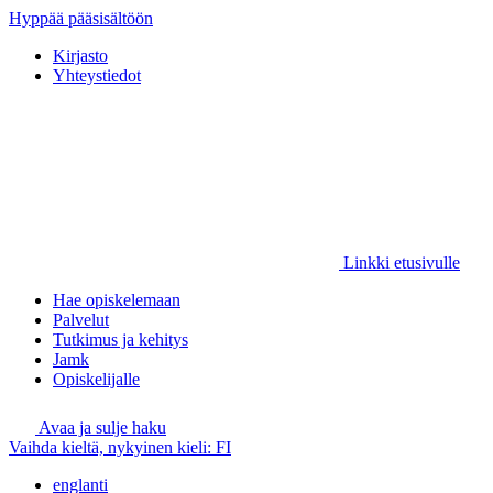
Hyppää pääsisältöön
Kirjasto
Yhteystiedot
Linkki etusivulle
Hae opiskelemaan
Palvelut
Tutkimus ja kehitys
Jamk
Opiskelijalle
Avaa ja sulje haku
Vaihda kieltä, nykyinen kieli:
FI
englanti