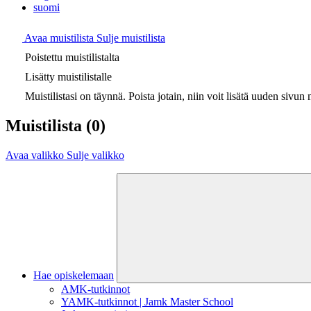
suomi
Avaa muistilista
Sulje muistilista
Poistettu muistilistalta
Lisätty muistilistalle
Muistilistasi on täynnä. Poista jotain, niin voit lisätä uuden sivun m
Muistilista
(0)
Avaa valikko
Sulje valikko
Hae opiskelemaan
AMK-tutkinnot
YAMK-tutkinnot | Jamk Master School