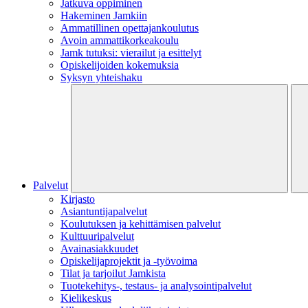
Jatkuva oppiminen
Hakeminen Jamkiin
Ammatillinen opettajankoulutus
Avoin ammattikorkeakoulu
Jamk tutuksi: vierailut ja esittelyt
Opiskelijoiden kokemuksia
Syksyn yhteishaku
Palvelut
Kirjasto
Asiantuntijapalvelut
Koulutuksen ja kehittämisen palvelut
Kulttuuripalvelut
Avainasiakkuudet
Opiskelijaprojektit​ ja -työvoima
Tilat ja tarjoilut Jamkista
Tuotekehitys-, testaus- ja analysointipalvelut
Kielikeskus