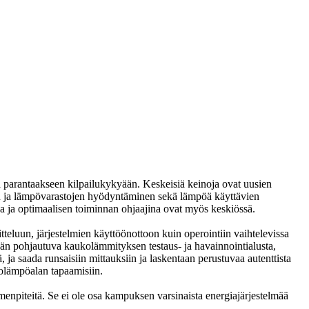
 ja parantaakseen kilpailukykyään. Keskeisiä keinoja ovat uusien
en ja lämpövarastojen hyödyntäminen sekä lämpöä käyttävien
a ja optimaalisen toiminnan ohjaajina ovat myös keskiössä.
teluun, järjestelmien käyttöönottoon kuin operointiin vaihtelevissa
mään pohjautuva kaukolämmityksen testaus- ja havainnointialusta,
ä, ja saada runsaisiin mittauksiin ja laskentaan perustuvaa autenttista
kolämpöalan tapaamisiin.
imenpiteitä. Se ei ole osa kampuksen varsinaista energiajärjestelmää