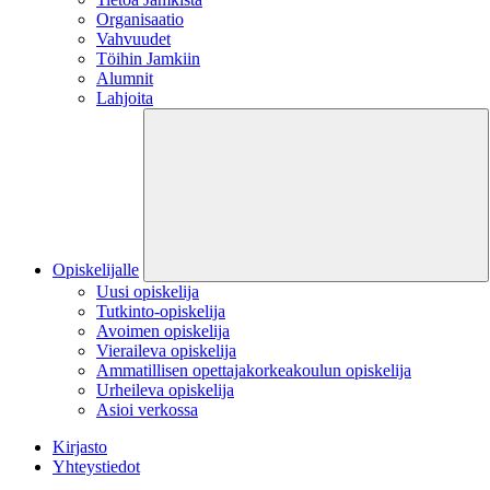
Organisaatio
Vahvuudet
Töihin Jamkiin
Alumnit
Lahjoita
Opiskelijalle
Uusi opiskelija
Tutkinto-opiskelija
Avoimen opiskelija
Vieraileva opiskelija
Ammatillisen opettajakorkeakoulun opiskelija
Urheileva opiskelija
Asioi verkossa
Kirjasto
Yhteystiedot