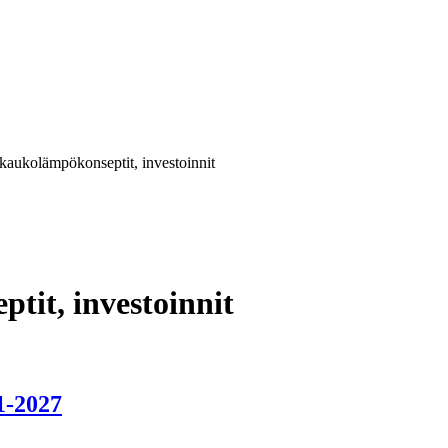
ukolämpökonseptit, investoinnit
it, investoinnit
1-2027